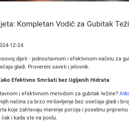
ijeta: Kompletan Vodič za Gubitak Teži
024-12-24
nsovoj dijeti - jednostavnom i efektivnom načinu za gu
ćaja gladi. Provereni saveti i jelovnik.
Kako Efektivno Smršati bez Ugljenih Hidrata
stavnom i efektivnom metodom za gubitak težine?
Atk
ijih načina za brzo mršavljenje bez osećaja gladi i broj
jeta koje zahtevaju merenje porcija i posebnu pripremu 
 čak i kada ste na poslu.