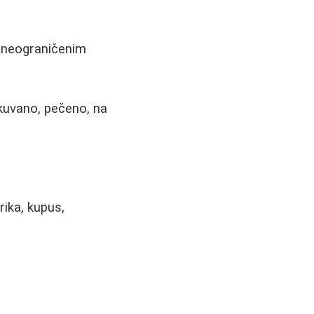
u neograničenim
č (kuvano, pečeno, na
rika, kupus,