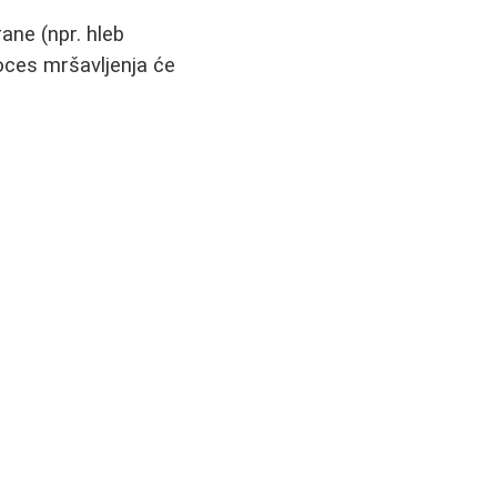
ane (npr. hleb
roces mršavljenja će