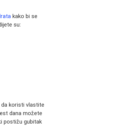
drata
kako bi se
ijete su:
da koristi vlastite
 šest dana možete
i postižu gubitak