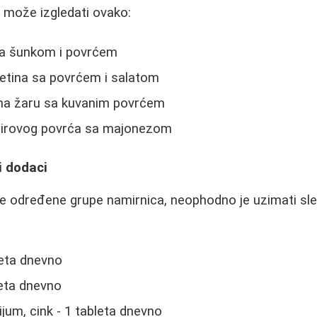
 može izgledati ovako:
a šunkom i povrćem
etina sa povrćem i salatom
le na žaru sa kuvanim povrćem
irovog povrća sa majonezom
i dodaci
uje određene grupe namirnica, neophodno je uzimati sle
leta dnevno
leta dnevno
jum, cink - 1 tableta dnevno