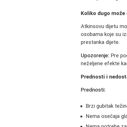
Koliko dugo može d
Atkinsovu dijetu mo
osobama koje su izg
prestanka dijete.
Upozorenje:
Pre poč
neželjene efekte ka
Prednosti i nedost
Prednosti:
Brzi gubitak teži
Nema osećaja gla
Nema potrebe za