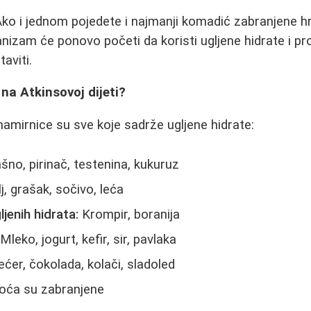
ko i jednom pojedete i najmanji komadić zabranjene hr
ganizam će ponovo početi da koristi ugljene hidrate i p
aviti.
 na Atkinsovoj dijeti?
amirnice su sve koje sadrže ugljene hidrate:
šno, pirinač, testenina, kukuruz
, grašak, sočivo, leća
jenih hidrata:
Krompir, boranija
Mleko, jogurt, kefir, sir, pavlaka
ćer, čokolada, kolači, sladoled
oća su zabranjene