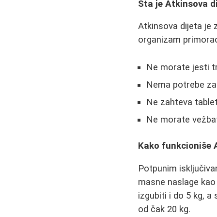
Šta je Atkinsova d
Atkinsova dijeta je
organizam primorao 
Ne morate jesti tr
Nema potrebe za 
Ne zahteva tablete
Ne morate vežbati
Kako funkcioniše 
Potpunim isključivan
masne naslage kao i
izgubiti i do 5 kg,
od čak 20 kg.