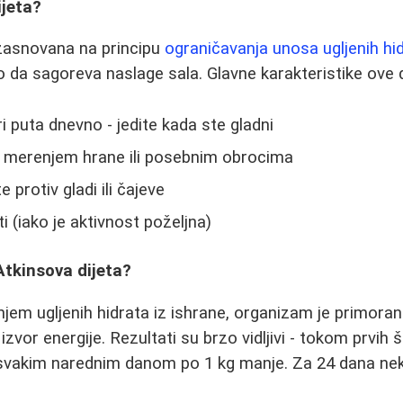
ijeta?
 zasnovana na principu
ograničavanja unosa ugljenih hi
da sagoreva naslage sala. Glavne karakteristike ove d
i puta dnevno - jedite kada ste gladni
merenjem hrane ili posebnim obrocima
 protiv gladi ili čajeve
 (iako je aktivnost poželjna)
Atkinsova dijeta?
jem ugljenih hidrata iz ishrane, organizam je primoran 
zvor energije. Rezultati su brzo vidljivi - tokom prvih
 a svakim narednim danom po 1 kg manje. Za 24 dana nek