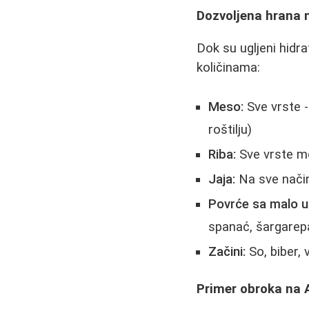
Dozvoljena hrana n
Dok su ugljeni hidr
količinama:
Meso:
Sve vrste - 
roštilju)
Riba:
Sve vrste mo
Jaja:
Na sve nači
Povrće sa malo ug
spanać, šargarep
Začini:
So, biber, v
Primer obroka na A