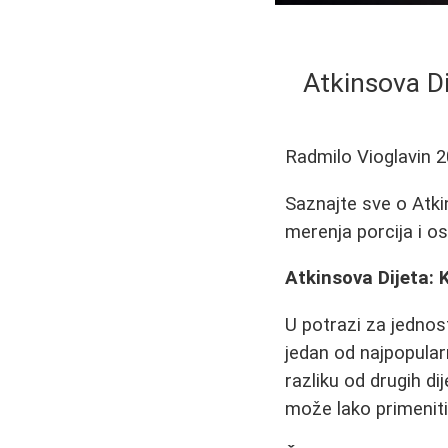
Atkinsova D
Radmilo Vioglavin
2
Saznajte sve o Atki
merenja porcija i ose
Atkinsova Dijeta: 
U potrazi za jedno
jedan od najpopularn
razliku od drugih di
može lako primeniti