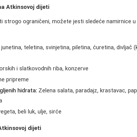
a Atkinsovoj dijeti
ati strogo ograničeni, možete jesti sledeće namirnice 
junetina, teletina, svinjetina, piletina, ćuretina, divlja
rskih i slatkovodnih riba, konzerve
ne pripreme
ljenih hidrata:
Zelena salata, paradajz, krastavac, pap
a
egeta, beli luk, ulje, sirće
tkinsovoj dijeti