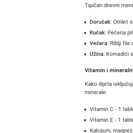
Tipičan dnevni meni
Doručak:
Omlet s
Ručak:
Pečena pil
Večera:
Riblji fi
Užina:
Komadići s
Vitamin i mineraln
Kako dijeta isključ
minerale:
Vitamin C - 1 tab
Vitamin E - 1 tab
Kalcijum, magnezi