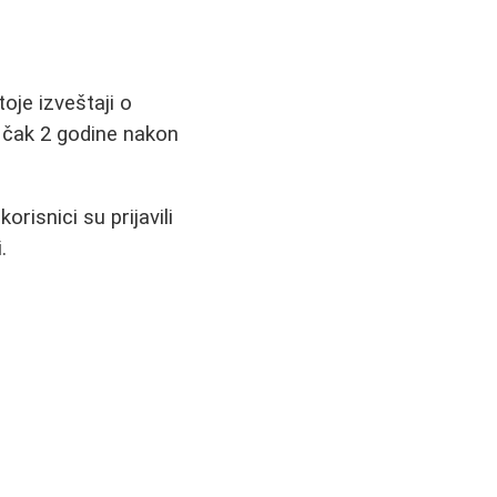
oje izveštaji o
a čak 2 godine nakon
risnici su prijavili
.