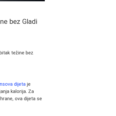
ne bez Gladi
bitak težine bez
insova dijeta
je
anja kalorija. Za
hrane, ova dijeta se