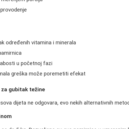
sprovodenje
k određenih vitamina i minerala
namirnica
abosti u početnoj fazi
i mala greška može poremetiti efekat
e za gubitak težine
sova dijeta ne odgovara, evo nekih alternativnih meto
ninom