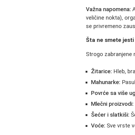
Važna napomena:
A
veličine nokta), or
se privremeno zaust
Šta ne smete jesti
Strogo zabranjene n
Žitarice:
Hleb, bra
Mahunarke:
Pasulj
Povrće sa više ugl
Mlečni proizvodi:
Šećer i slatkiši:
Še
Voće:
Sve vrste v