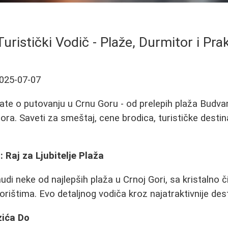
uristički Vodič - Plaže, Durmitor i Prak
025-07-07
ate o putovanju u Crnu Goru - od prelepih plaža Budvan
tora. Saveti za smeštaj, cene brodica, turističke destina
 Raj za Ljubitelje Plaža
udi neke od najlepših plaža u Crnoj Gori, sa kristalno 
rištima. Evo detaljnog vodiča kroz najatraktivnije dest
zića Do