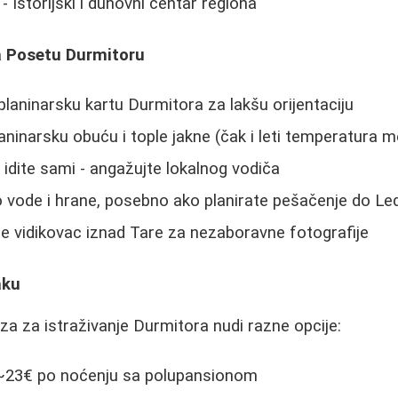
- Istorijski i duhovni centar regiona
za Posetu Durmitoru
laninarsku kartu Durmitora za lakšu orijentaciju
ninarsku obuću i tople jakne (čak i leti temperatura mo
idite sami - angažujte lokalnog vodiča
o vode i hrane, posebno ako planirate pešačenje do Le
e vidikovac iznad Tare za nezaboravne fotografije
aku
aza za istraživanje Durmitora nudi razne opcije:
~23€ po noćenju sa polupansionom