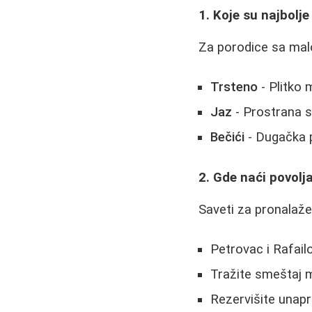
1. Koje su najbolj
Za porodice sa mal
Trsteno
- Plitko
Jaz
- Prostrana 
Bečići
- Dugačka 
2. Gde naći povolj
Saveti za pronalaž
Petrovac i Rafail
Tražite smeštaj m
Rezervišite unapr