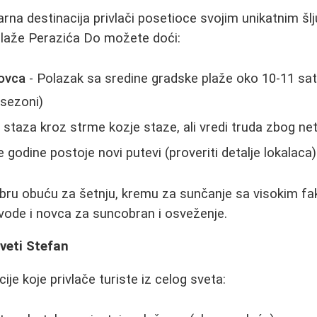
rna destinacija privlači posetioce svojim unikatnim šl
laže Perazića Do možete doći:
ovca
- Polazak sa sredine gradske plaže oko 10-11 sat
 sezoni)
staza kroz strme kozje staze, ali vredi truda zbog ne
 godine postoje novi putevi (proveriti detalje lokalaca)
bru obuću za šetnju, kremu za sunčanje sa visokim f
vode i novca za suncobran i osveženje.
Sveti Stefan
ije koje privlače turiste iz celog sveta: