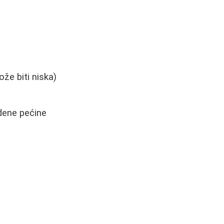
že biti niska)
dene pećine