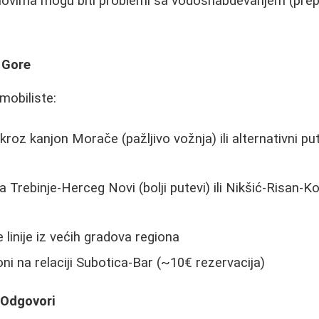
elovima mogu biti problemi sa vodosnabdevanjem (pre
 Gore
mobiliste:
 kroz kanjon Morače (pažljivo vožnja) ili alternativni put
ta Trebinje-Herceg Novi (bolji putevi) ili Nikšić-Risan-Ko
e linije iz većih gradova regiona
oni na relaciji Subotica-Bar (~10€ rezervacija)
 Odgovori