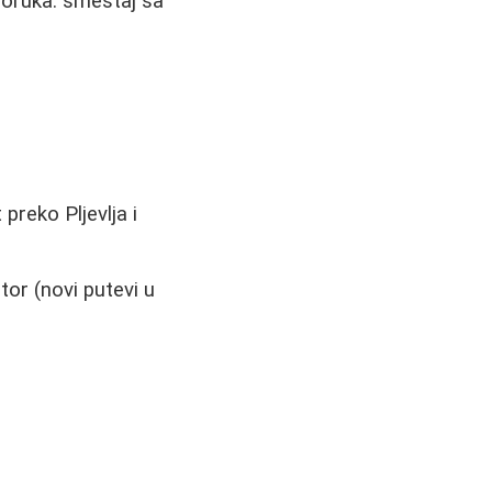
poruka: smeštaj sa
 preko Pljevlja i
tor (novi putevi u