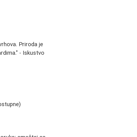
rhova. Priroda je
rdima." - Iskustvo
dostupne)