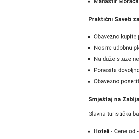
Manastir Morača
Praktični Saveti 
Obavezno kupite p
Nosiте udobnu pla
Na duže staze ne 
Ponesite dovoljn
Obavezno posetit
Smještaj na Zablj
Glavna turistička b
Hoteli
- Cene od 