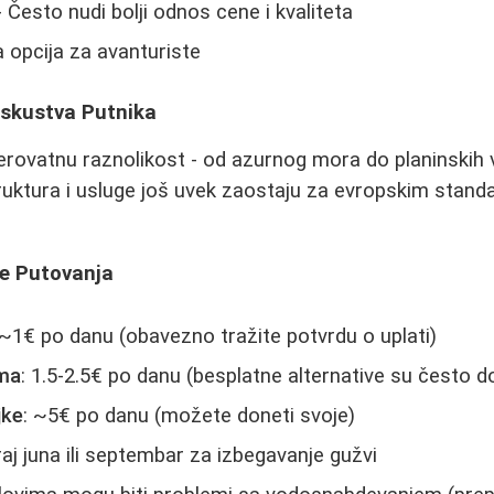
 Često nudi bolji odnos cene i kvaliteta
a opcija za avanturiste
 Iskustva Putnika
rovatnu raznolikost - od azurnog mora do planinskih v
truktura i usluge još uvek zaostaju za evropskim standa
re Putovanja
 ~1€ po danu (obavezno tražite potvrdu o uplati)
ama
: 1.5-2.5€ po danu (besplatne alternative su često 
jke
: ~5€ po danu (možete doneti svoje)
raj juna ili septembar za izbegavanje gužvi