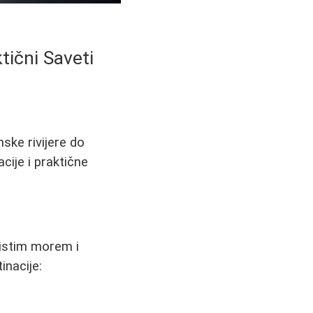
tični Saveti
ske rivijere do
cije i praktične
čistim morem i
inacije: