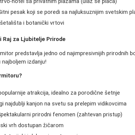
trvo-hotel sa privatnim plažama (ulaz se plaća)
Sitni pesak koji se poredi sa najluksuznijim svetskim 
šetališta i botanički vrtovi
 Raj za Ljubitelje Prirode
mitor predstavlja jedno od najimpresivnijih prirodnih 
 najboljem izdanju!
urmitoru?
opularnije atrakcija, idealno za porodične šetnje
gi najdublji kanjon na svetu sa prelepim vidikovcima
Spektakularni prirodni fenomen (zahtevan pristup)
nski vrh dostupan žičarom