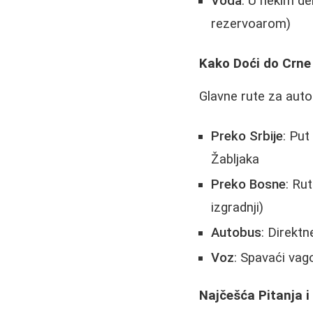
Voda
: U nekim d
rezervoarom)
Kako Doći do Crne
Glavne rute za auto
Preko Srbije
: Put
Žabljaka
Preko Bosne
: Ru
izgradnji)
Autobus
: Direktn
Voz
: Spavaći vag
Najčešća Pitanja i