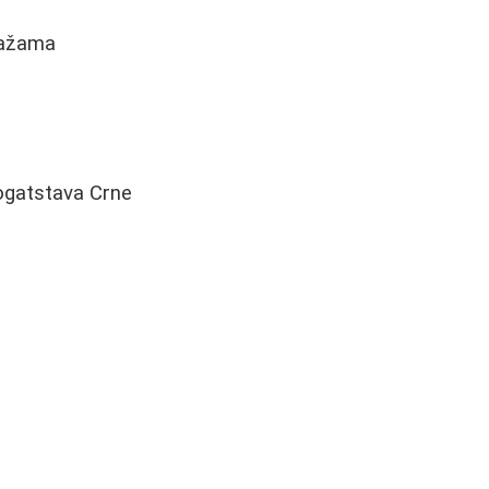
plažama
bogatstava Crne