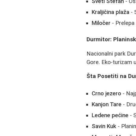
Sveti Stefan
- Os
Kraljičina plaža
- 
Miločer
- Prelepa 
Durmitor: Planinski
Nacionalni park Dur
Gore. Eko-turizam u
Šta Posetiti na D
Crno jezero
- Najp
Kanjon Tare
- Dru
Ledene pećine
- 
Savin Kuk
- Plani