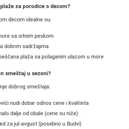
e plaže za porodice s decom?
om decom idealne su:
 more sa sitnim peskom
sa dobrim sadržajima
peščana plaža sa polaganim ulazom u more
an smeštaj u sezoni?
enje dobrog smeštaja:
ovići nudi dobar odnos cene i kvaliteta
alo dalje od obale (cene su niže)
ed za jul-avgust (posebno u Budvi)