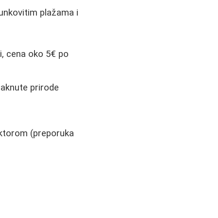
junkovitim plažama i
i, cena oko 5€ po
taknute prirode
aktorom (preporuka