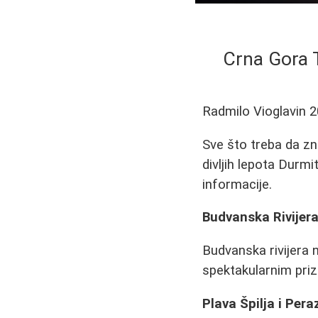
Crna Gora T
Radmilo Vioglavin
2
Sve što treba da zn
divljih lepota Durmi
informacije.
Budvanska Rivijera:
Budvanska rivijera n
spektakularnim prizo
Plava Špilja i Pera