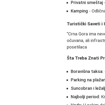
Privatni smeštaj
-
Kamping
- Odličn
Turistički Saveti i
"Crna Gora ima neve
očuvana, ali infras
posetilaca
Šta Treba Znati P
Boravišna taksa
:
Parking na plaž
Suncobran i ležal
Najbolji period
: K