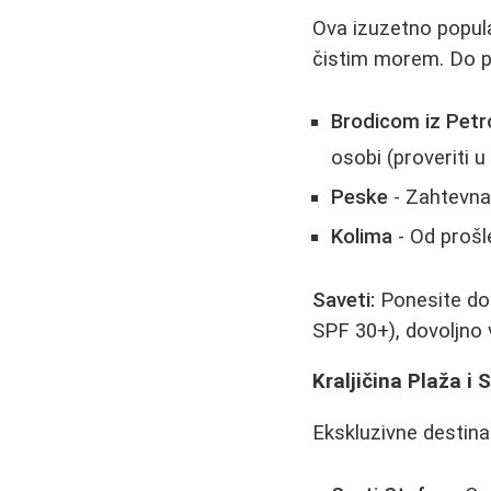
Ova izuzetno popula
čistim morem. Do p
Brodicom iz Petr
osobi (proveriti u
Peske
- Zahtevna 
Kolima
- Od prošle
Saveti:
Ponesite do
SPF 30+), dovoljno 
Kraljičina Plaža i 
Ekskluzivne destinac