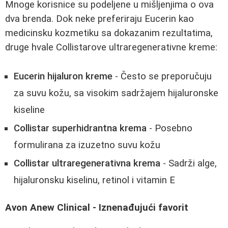
Mnoge korisnice su podeljene u mišljenjima o ova
dva brenda. Dok neke preferiraju Eucerin kao
medicinsku kozmetiku sa dokazanim rezultatima,
druge hvale Collistarove ultraregenerativne kreme:
Eucerin hijaluron kreme
- Često se preporučuju
za suvu kožu, sa visokim sadržajem hijaluronske
kiseline
Collistar superhidrantna krema
- Posebno
formulirana za izuzetno suvu kožu
Collistar ultraregenerativna krema
- Sadrži alge,
hijaluronsku kiselinu, retinol i vitamin E
Avon Anew Clinical - Iznenađujući favorit