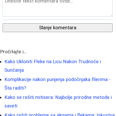
Slanje komentara
Pročitajte i...
Kako Ukloniti Fleke na Licu Nakon Trudnoće i
Sunčanja
Komplikacije nakon punjenja podočnjaka filerima -
Šta raditi?
Kako se rešiti mitisera: Najbolje prirodne metode i
saveti
Kako rešiti probleme sa aknama i flekama: Iskustva