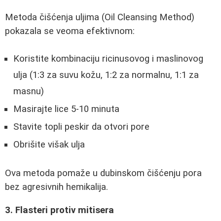
Metoda čišćenja uljima (Oil Cleansing Method)
pokazala se veoma efektivnom:
Koristite kombinaciju ricinusovog i maslinovog
ulja (1:3 za suvu kožu, 1:2 za normalnu, 1:1 za
masnu)
Masirajte lice 5-10 minuta
Stavite topli peskir da otvori pore
Obrišite višak ulja
Ova metoda pomaže u dubinskom čišćenju pora
bez agresivnih hemikalija.
3. Flasteri protiv mitisera