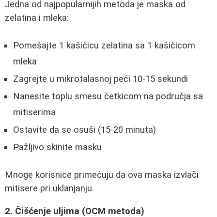
Jedna od najpopularnijih metoda je maska od
zelatina i mleka:
Pomešajte 1 kašičicu zelatina sa 1 kašičicom
mleka
Zagrejte u mikrotalasnoj peći 10-15 sekundi
Nanesite toplu smesu četkicom na područja sa
mitiserima
Ostavite da se osuši (15-20 minuta)
Pažljivo skinite masku
Mnoge korisnice primećuju da ova maska izvlači
mitisere pri uklanjanju.
2. Čišćenje uljima (OCM metoda)