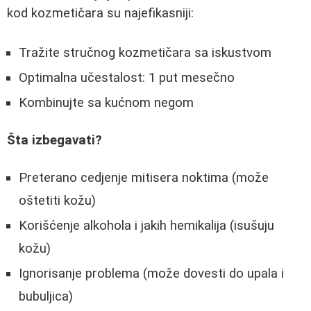
kod kozmetičara su najefikasniji:
Tražite stručnog kozmetičara sa iskustvom
Optimalna učestalost: 1 put mesečno
Kombinujte sa kućnom negom
Šta izbegavati?
Preterano cedjenje mitisera noktima (može
oštetiti kožu)
Korišćenje alkohola i jakih hemikalija (isušuju
kožu)
Ignorisanje problema (može dovesti do upala i
bubuljica)