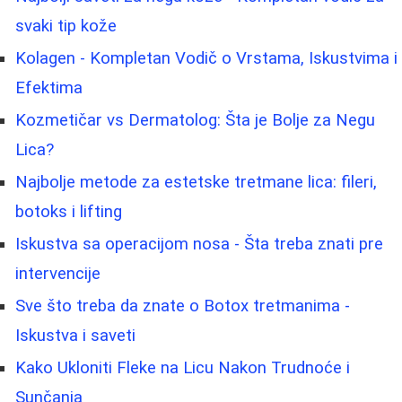
svaki tip kože
Kolagen - Kompletan Vodič o Vrstama, Iskustvima i
Efektima
Kozmetičar vs Dermatolog: Šta je Bolje za Negu
Lica?
Najbolje metode za estetske tretmane lica: fileri,
botoks i lifting
Iskustva sa operacijom nosa - Šta treba znati pre
intervencije
Sve što treba da znate o Botox tretmanima -
Iskustva i saveti
Kako Ukloniti Fleke na Licu Nakon Trudnoće i
Sunčanja