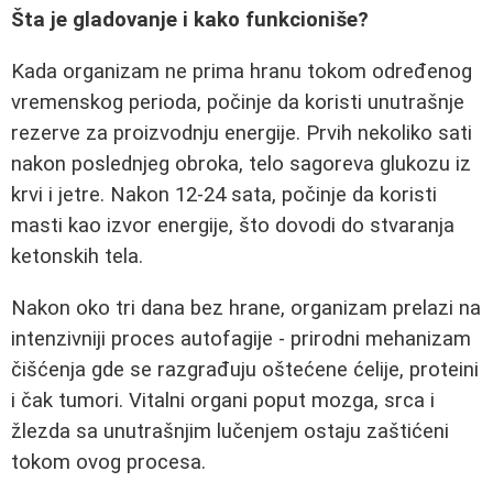
Šta je gladovanje i kako funkcioniše?
Kada organizam ne prima hranu tokom određenog
vremenskog perioda, počinje da koristi unutrašnje
rezerve za proizvodnju energije. Prvih nekoliko sati
nakon poslednjeg obroka, telo sagoreva glukozu iz
krvi i jetre. Nakon 12-24 sata, počinje da koristi
masti kao izvor energije, što dovodi do stvaranja
ketonskih tela.
Nakon oko tri dana bez hrane, organizam prelazi na
intenzivniji proces autofagije - prirodni mehanizam
čišćenja gde se razgrađuju oštećene ćelije, proteini
i čak tumori. Vitalni organi poput mozga, srca i
žlezda sa unutrašnjim lučenjem ostaju zaštićeni
tokom ovog procesa.