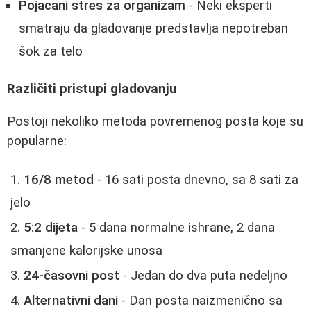
Pojacani stres za organizam
- Neki eksperti
smatraju da gladovanje predstavlja nepotreban
šok za telo
Različiti pristupi gladovanju
Postoji nekoliko metoda povremenog posta koje su
popularne:
16/8 metod
- 16 sati posta dnevno, sa 8 sati za
jelo
5:2 dijeta
- 5 dana normalne ishrane, 2 dana
smanjene kalorijske unosa
24-časovni post
- Jedan do dva puta nedeljno
Alternativni dani
- Dan posta naizmenično sa