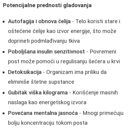
Potencijalne prednosti gladovanja
Autofagija i obnova ćelija
- Telo koristi stare i
oštećene ćelije kao izvor energije, što može
doprineti podmlađivanju tkiva
Poboljšana insulin senzitivnost
- Povremeni
post može pomoći u regulisanju šećera u krvi
Detoksikacija
- Organizam ima priliku da
eliminiše štetne supstance
Gubitak viška kilograma
- Korišćenje masnih
naslaga kao energetskog izvora
Povećana mentalna jasnoća
- Mnogi primećuju
bolju koncentraciju tokom posta