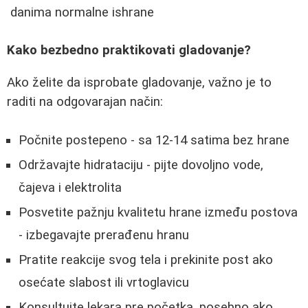
danima normalne ishrane
Kako bezbedno praktikovati gladovanje?
Ako želite da isprobate gladovanje, važno je to
raditi na odgovarajan način:
Počnite postepeno - sa 12-14 satima bez hrane
Održavajte hidrataciju - pijte dovoljno vode,
čajeva i elektrolita
Posvetite pažnju kvalitetu hrane između postova
- izbegavajte prerađenu hranu
Pratite reakcije svog tela i prekinite post ako
osećate slabost ili vrtoglavicu
Konsultujte lekara pre početka, posebno ako