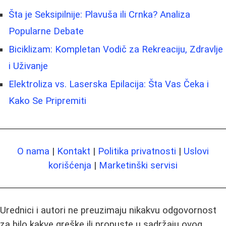
Šta je Seksipilnije: Plavuša ili Crnka? Analiza
Popularne Debate
Biciklizam: Kompletan Vodič za Rekreaciju, Zdravlje
i Uživanje
Elektroliza vs. Laserska Epilacija: Šta Vas Čeka i
Kako Se Pripremiti
O nama
|
Kontakt
|
Politika privatnosti
|
Uslovi
korišćenja
|
Marketinški servisi
Urednici i autori ne preuzimaju nikakvu odgovornost
za bilo kakve greške ili propuste u sadržaju ovog