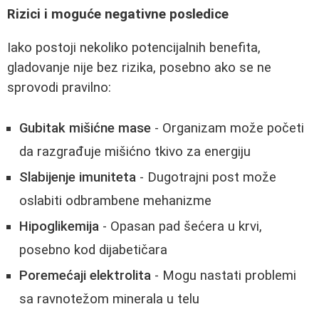
Rizici i moguće negativne posledice
Iako postoji nekoliko potencijalnih benefita,
gladovanje nije bez rizika, posebno ako se ne
sprovodi pravilno:
Gubitak mišićne mase
- Organizam može početi
da razgrađuje mišićno tkivo za energiju
Slabijenje imuniteta
- Dugotrajni post može
oslabiti odbrambene mehanizme
Hipoglikemija
- Opasan pad šećera u krvi,
posebno kod dijabetičara
Poremećaji elektrolita
- Mogu nastati problemi
sa ravnotežom minerala u telu