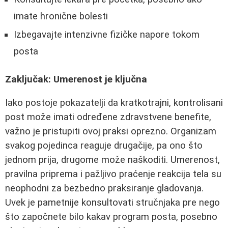
imate hronične bolesti
Izbegavajte intenzivne fizičke napore tokom
posta
Zaključak: Umerenost je ključna
Iako postoje pokazatelji da kratkotrajni, kontrolisani
post može imati određene zdravstvene benefite,
važno je pristupiti ovoj praksi oprezno. Organizam
svakog pojedinca reaguje drugačije, pa ono što
jednom prija, drugome može naškoditi. Umerenost,
pravilna priprema i pažljivo praćenje reakcija tela su
neophodni za bezbedno praksiranje gladovanja.
Uvek je pametnije konsultovati stručnjaka pre nego
što započnete bilo kakav program posta, posebno