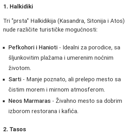
1. Halkidiki
Tri "prsta" Halkidikija (Kasandra, Sitonija i Atos)
nude različite turističke mogućnosti:
Pefkohori i Hanioti
- Idealni za porodice, sa
šljunkovitim plažama i umerenim noćnim
životom.
Sarti
- Manje poznato, ali prelepo mesto sa
čistim morem i mirnom atmosferom.
Neos Marmaras
- Živahno mesto sa dobrim
izborom restorana i kafića.
2. Tasos