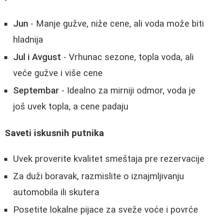
Jun
- Manje gužve, niže cene, ali voda može biti
hladnija
Jul i Avgust
- Vrhunac sezone, topla voda, ali
veće gužve i više cene
Septembar
- Idealno za mirniji odmor, voda je
još uvek topla, a cene padaju
Saveti iskusnih putnika
Uvek proverite kvalitet smeštaja pre rezervacije
Za duži boravak, razmislite o iznajmljivanju
automobila ili skutera
Posetite lokalne pijace za sveže voće i povrće