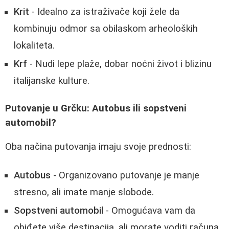
Krit
- Idealno za istraživače koji žele da
kombinuju odmor sa obilaskom arheoloških
lokaliteta.
Krf
- Nudi lepe plaže, dobar noćni život i blizinu
italijanske kulture.
Putovanje u Grčku: Autobus ili sopstveni
automobil?
Oba načina putovanja imaju svoje prednosti:
Autobus
- Organizovano putovanje je manje
stresno, ali imate manje slobode.
Sopstveni automobil
- Omogućava vam da
obiđete više destinacija, ali morate voditi računa