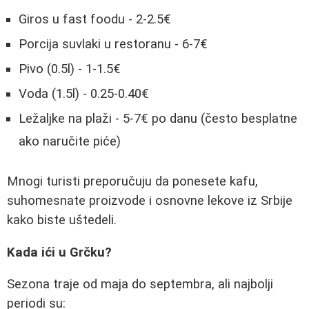
Giros u fast foodu - 2-2.5€
Porcija suvlaki u restoranu - 6-7€
Pivo (0.5l) - 1-1.5€
Voda (1.5l) - 0.25-0.40€
Ležaljke na plaži - 5-7€ po danu (često besplatne
ako naručite piće)
Mnogi turisti preporučuju da ponesete kafu,
suhomesnate proizvode i osnovne lekove iz Srbije
kako biste uštedeli.
Kada ići u Grčku?
Sezona traje od maja do septembra, ali najbolji
periodi su: