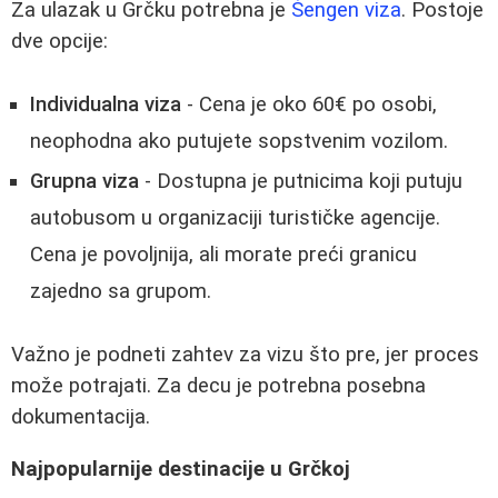
Za ulazak u Grčku potrebna je
Šengen viza
. Postoje
dve opcije:
Individualna viza
- Cena je oko 60€ po osobi,
neophodna ako putujete sopstvenim vozilom.
Grupna viza
- Dostupna je putnicima koji putuju
autobusom u organizaciji turističke agencije.
Cena je povoljnija, ali morate preći granicu
zajedno sa grupom.
Važno je podneti zahtev za vizu što pre, jer proces
može potrajati. Za decu je potrebna posebna
dokumentacija.
Najpopularnije destinacije u Grčkoj