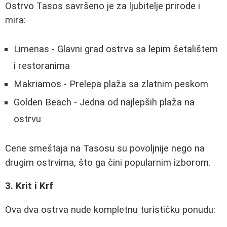
Ostrvo Tasos savršeno je za ljubitelje prirode i
mira:
Limenas - Glavni grad ostrva sa lepim šetalištem
i restoranima
Makriamos - Prelepa plaža sa zlatnim peskom
Golden Beach - Jedna od najlepših plaža na
ostrvu
Cene smeštaja na Tasosu su povoljnije nego na
drugim ostrvima, što ga čini popularnim izborom.
3. Krit i Krf
Ova dva ostrva nude kompletnu turističku ponudu: