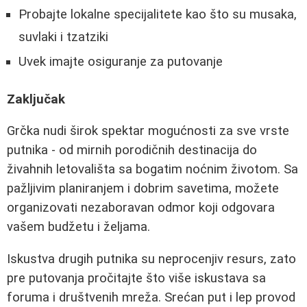
Probajte lokalne specijalitete kao što su musaka,
suvlaki i tzatziki
Uvek imajte osiguranje za putovanje
Zaključak
Grčka nudi širok spektar mogućnosti za sve vrste
putnika - od mirnih porodičnih destinacija do
živahnih letovališta sa bogatim noćnim životom. Sa
pažljivim planiranjem i dobrim savetima, možete
organizovati nezaboravan odmor koji odgovara
vašem budžetu i željama.
Iskustva drugih putnika su neprocenjiv resurs, zato
pre putovanja pročitajte što više iskustava sa
foruma i društvenih mreža. Srećan put i lep provod