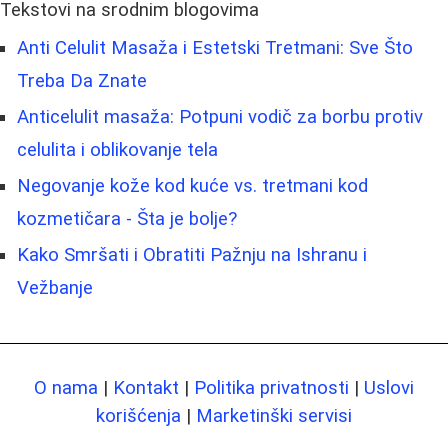
Tekstovi na srodnim blogovima
Anti Celulit Masaža i Estetski Tretmani: Sve Što
Treba Da Znate
Anticelulit masaža: Potpuni vodič za borbu protiv
celulita i oblikovanje tela
Negovanje kože kod kuće vs. tretmani kod
kozmetičara - Šta je bolje?
Kako Smršati i Obratiti Pažnju na Ishranu i
Vežbanje
O nama
|
Kontakt
|
Politika privatnosti
|
Uslovi
korišćenja
|
Marketinški servisi