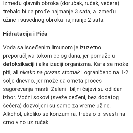
Između glavnih obroka (doručak, ručak, večera)
trebalo bi da prođe najmanje 3 sata, a između
užine i susednog obroka najmanje 2 sata.
Hidratacija i Pića
Voda sa isceđenim limunom je izuzetno
preporučljiva tokom celog dana, jer pomaže u
detoksikaciji
i alkalizaciji organizma. Kafa se može
piti, ali
nikako na prazan stomak
i ograničeno na 1-2
šolje dnevno, jer može da ometa proces
sagorevanja masti. Zeleni i biljni čajevi su odličan
izbor. Voćni sokovi (sveže ceđeni, bez dodatog
šećera) dozvoljeni su samo za vreme užine.
Alkohol, ukoliko se konzumira, trebalo bi svesti na
crno vino uz ručak.