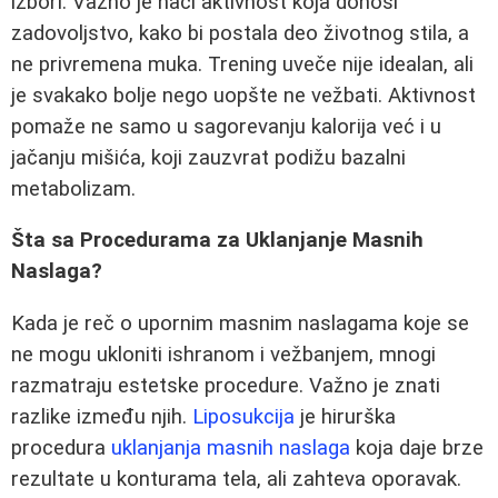
izbori. Važno je naći aktivnost koja donosi
zadovoljstvo, kako bi postala deo životnog stila, a
ne privremena muka. Trening uveče nije idealan, ali
je svakako bolje nego uopšte ne vežbati. Aktivnost
pomaže ne samo u sagorevanju kalorija već i u
jačanju mišića, koji zauzvrat podižu bazalni
metabolizam.
Šta sa Procedurama za Uklanjanje Masnih
Naslaga?
Kada je reč o upornim masnim naslagama koje se
ne mogu ukloniti ishranom i vežbanjem, mnogi
razmatraju estetske procedure. Važno je znati
razlike između njih.
Liposukcija
je hirurška
procedura
uklanjanja masnih naslaga
koja daje brze
rezultate u konturama tela, ali zahteva oporavak.