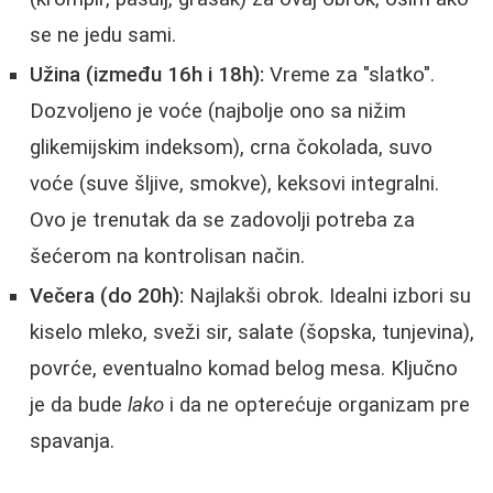
se ne jedu sami.
Užina (između 16h i 18h):
Vreme za "slatko".
Dozvoljeno je voće (najbolje ono sa nižim
glikemijskim indeksom), crna čokolada, suvo
voće (suve šljive, smokve), keksovi integralni.
Ovo je trenutak da se zadovolji potreba za
šećerom na kontrolisan način.
Večera (do 20h):
Najlakši obrok. Idealni izbori su
kiselo mleko, sveži sir, salate (šopska, tunjevina),
povrće, eventualno komad belog mesa. Ključno
je da bude
lako
i da ne opterećuje organizam pre
spavanja.