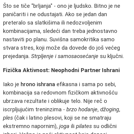
Što se tiče "brljanja" - ono je ljudsko. Bitno je ne
paničariti i ne odustajati. Ako se jedan dan
preteralo sa slatkišima ili nedozvoljenim
kombinacijama, sledeći dan treba jednostavno
nastaviti po planu. Suvišna samokritika samo
stvara stres, koji može da dovede do još većeg
prejedanja.
Strpljenje i samosaosećanje
su ključni.
Fizička Aktivnost: Neophodni Partner Ishrani
Iako je
hrono ishrana
efikasna i sama po sebi,
kombinacija sa redovnom fizičkom aktivnošću
ubrzava rezultate i oblikuje telo. Nije reč o
iscrpljujućim treninzima -
brzo hodanje
,
džoging
,
ples
(čak i latino plesovi, koji se ne smatraju
ekstremno napornim),
joga
ili
pilates
su odlični