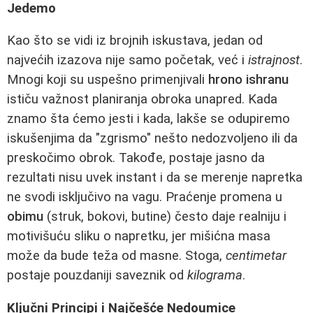
Jedemo
Kao što se vidi iz brojnih iskustava, jedan od
najvećih izazova nije samo početak, već i
istrajnost
.
Mnogi koji su uspešno primenjivali
hrono ishranu
ističu važnost planiranja obroka unapred. Kada
znamo šta ćemo jesti i kada, lakše se odupiremo
iskušenjima da "zgrismo" nešto nedozvoljeno ili da
preskočimo obrok. Takođe, postaje jasno da
rezultati nisu uvek instant i da se merenje napretka
ne svodi isključivo na vagu. Praćenje promena u
obimu
(struk, bokovi, butine) često daje realniju i
motivišuću sliku o napretku, jer mišićna masa
može da bude teža od masne. Stoga,
centimetar
postaje pouzdaniji saveznik od
kilograma
.
Ključni Principi i Najčešće Nedoumice