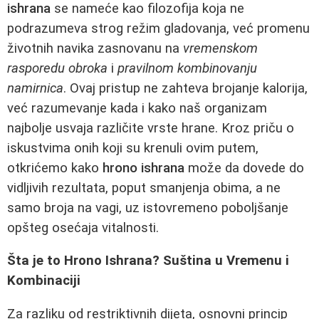
ishrana
se nameće kao filozofija koja ne
podrazumeva strog režim gladovanja, već promenu
životnih navika zasnovanu na
vremenskom
rasporedu obroka
i
pravilnom kombinovanju
namirnica
. Ovaj pristup ne zahteva brojanje kalorija,
već razumevanje kada i kako naš organizam
najbolje usvaja različite vrste hrane. Kroz priču o
iskustvima onih koji su krenuli ovim putem,
otkrićemo kako
hrono ishrana
može da dovede do
vidljivih rezultata, poput smanjenja obima, a ne
samo broja na vagi, uz istovremeno poboljšanje
opšteg osećaja vitalnosti.
Šta je to Hrono Ishrana? Suština u Vremenu i
Kombinaciji
Za razliku od restriktivnih dijeta, osnovni princip