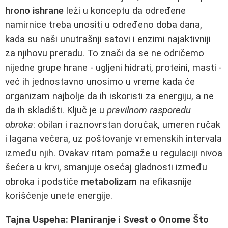
hrono ishrane
leži u konceptu da određene
namirnice treba unositi u određeno doba dana,
kada su naši unutrašnji satovi i enzimi najaktivniji
za njihovu preradu. To znači da se ne odričemo
nijedne grupe hrane - ugljeni hidrati, proteini, masti -
već ih jednostavno unosimo u vreme kada će
organizam najbolje da ih iskoristi za energiju, a ne
da ih skladišti. Ključ je u
pravilnom rasporedu
obroka
: obilan i raznovrstan doručak, umeren ručak
i lagana večera, uz poštovanje vremenskih intervala
između njih. Ovakav ritam pomaže u regulaciji nivoa
šećera u krvi, smanjuje osećaj gladnosti između
obroka i podstiče
metabolizam
na efikasnije
korišćenje unete energije.
Tajna Uspeha: Planiranje i Svest o Onome Što