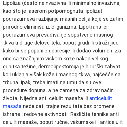
Lipoliza (često neinvazivna ili minimalno invazivna,
kao što je laserom potpomognuta lipoliza)
podrazumeva razbijanje masnih ćelija koje se zatim
prirodno eliminišu iz organizma. Lipotransfer
podrazumeva presađivanje sopstvene masnog
tkiva u druge delove tela, poput grudi ili stražnjice,
kako bi se popunile depresije ili dodao volumen. Za
one sa značajnim viškom kože nakon velikog
gubitka težine, dermolipektomija je hirurški zahvat
koji uklanja višak kože i masnog tkiva, najčešće sa
trbuha. Ipak, treba imati na umu da su ove
procedure dopuna, a ne zamena za zdrav način
života. Nijedna anti celulit masaža ili
anticelulit
masaža
neće dati trajne rezultate bez promene
ishrane i redovne aktivnosti. Različite tehnike anti
celulit masaže, poput ručne, vakumske ili anticelulit