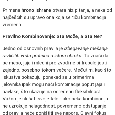
Primena
hrono ishrane
otvara niz pitanja, a neka od
najčešćih su upravo ona koja se tiču kombinacija i
vremena.
Pravilno Kombinovanje: Šta Može, a Šta Ne?
Jedno od osnovnih pravila je
izbegavanje mešanja
različitih vrsta proteina u istom obroku
. To znači da
se meso, jaja i mlečni proizvodi ne bi trebalo jesti
zajedno, posebno tokom večere. Međutim, kao što
iskustva pokazuju, ponekad se u primerima
jelovnika ipak mogu naći kombinacije poput jaja i
pavlake, što ukazuje na određenu fleksibilnost.
Važno je slušati svoje telo - ako neka kombinacija
ne uzrokuje nelagodnost, povremeno odstupanje
od pravila neće poništiti sve napore. Glavni fokus