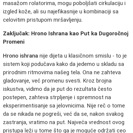
masažom rolatorima, mogu poboljšati cirkulaciju i
izgled kože, ali su najefikasnije u kombinaciji sa
celovitim pristupom mršavljenju.
Zaključak: Hrono Ishrana kao Put ka Dugoročnoj
Promeni
Hrono ishrana
nije dijeta u klasičnom smislu - to je
sistem koji podučava kako da jedemo u skladu sa
prirodnim ritmovima našeg tela. Ona ne zahteva
gladovanje, već promenu svesti. Kroz brojna
iskustva, vidimo da je put do rezultata često
postepen, zahteva strpljenje i spremnost na
eksperimentisanje sa jelovnicima. Nije reč o tome
da se nikada ne pogreši, već da se, nakon svakog
zastranja, vratimo na put. Najveća vrednost ovog
pristupa leži u tome što ga je moguće održati ceo