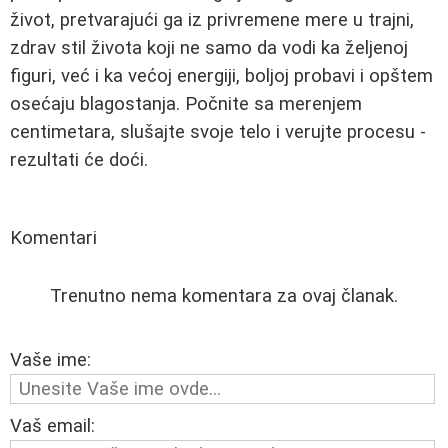
život, pretvarajući ga iz privremene mere u trajni,
zdrav stil života koji ne samo da vodi ka željenoj
figuri, već i ka većoj energiji, boljoj probavi i opštem
osećaju blagostanja. Počnite sa merenjem
centimetara, slušajte svoje telo i verujte procesu -
rezultati će doći.
Komentari
Trenutno nema komentara za ovaj članak.
Vaše ime:
Vaš email: