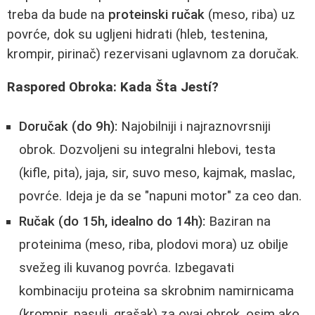
treba da bude na
proteinski ručak
(meso, riba) uz
povrće, dok su ugljeni hidrati (hleb, testenina,
krompir, pirinač) rezervisani uglavnom za doručak.
Raspored Obroka: Kada Šta Jestí?
Doručak (do 9h):
Najobilniji i najraznovrsniji
obrok. Dozvoljeni su integralni hlebovi, testa
(kifle, pita), jaja, sir, suvo meso, kajmak, maslac,
povrće. Ideja je da se "napuni motor" za ceo dan.
Ručak (do 15h, idealno do 14h):
Baziran na
proteinima (meso, riba, plodovi mora) uz obilje
svežeg ili kuvanog povrća. Izbegavati
kombinaciju proteina sa skrobnim namirnicama
(krompir, pasulj, grašak) za ovaj obrok, osim ako