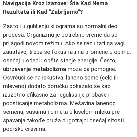
Navigacija Kroz Izazove: Šta Kad Nema
Rezultata ili Kad "Zabrljamo"?
Zastoji u gubljenju kilograma su normalni deo
procesa. Organizmu je potrebno vreme da se
prilagodi novom režimu. Ako se rezultati na vagi
zaustave, treba se fokusirati na promene u obimu,
osećaj u odeći i opšte stanje energije. Često,
ubrzavanje metabolizma
može da pomogne.
Osvrćući se na iskustva,
laneno seme
(celo ili
mleveno) dodato doručku pokazalo se kao
izuzetno efikasno za regulisanje probave i
podsticanje metabolizma. Mešavina lanenog
semena, susama i cimeta u kiselom mleku pre
spavanja takođe pruža dugotrajni osećaj sitosti i
podršku crevima.