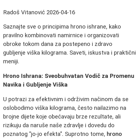
Radoš Vitanović
2026-04-16
Saznajte sve o principima hrono ishrane, kako
pravilno kombinovati namirnice i organizovati
obroke tokom dana za postepeno i zdravo
gubljenje viška kilograma. Saveti, iskustva i praktični
meniji.
Hrono Ishrana: Sveobuhvatan Vodič za Promenu
Navika i Gubljenje Viška
U potrazi za efektivnim i održivim načinom da se
oslobodimo viška kilograma, često nailazimo na
brojne dijete koje obećavaju brze rezultate, ali
rizikuju da naruše naše zdravlje i dovedu do
poznatog "jo-jo efekta". Suprotno tome,
hrono