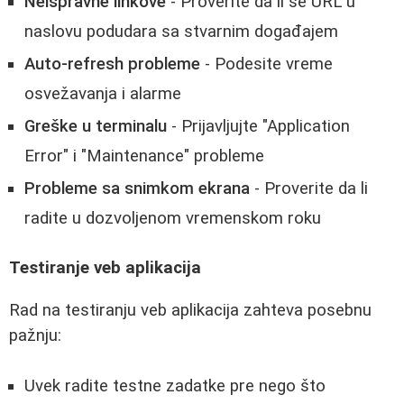
Neispravne linkove
- Proverite da li se URL u
naslovu podudara sa stvarnim događajem
Auto-refresh probleme
- Podesite vreme
osvežavanja i alarme
Greške u terminalu
- Prijavljujte "Application
Error" i "Maintenance" probleme
Probleme sa snimkom ekrana
- Proverite da li
radite u dozvoljenom vremenskom roku
Testiranje veb aplikacija
Rad na testiranju veb aplikacija zahteva posebnu
pažnju:
Uvek radite testne zadatke pre nego što