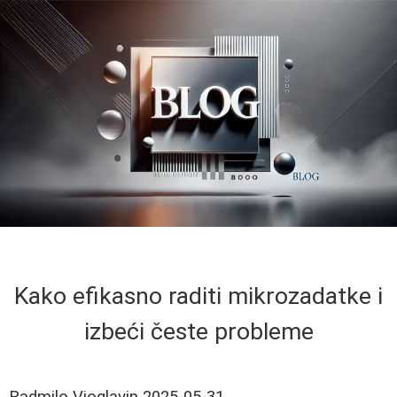
Kako efikasno raditi mikrozadatke i
izbeći česte probleme
Radmilo Vioglavin
2025-05-31