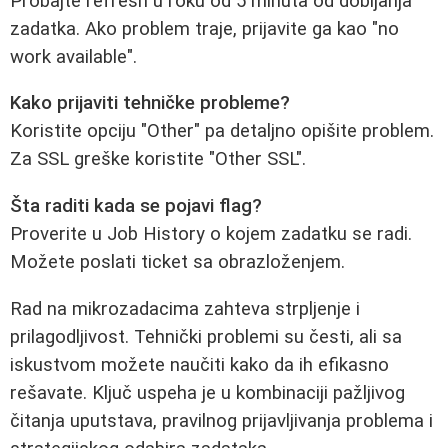
Probajte refresh u roku od 5 minuta od dobijanja
zadatka. Ako problem traje, prijavite ga kao "no
work available".
Kako prijaviti tehničke probleme?
Koristite opciju "Other" pa detaljno opišite problem.
Za SSL greške koristite "Other SSL".
Šta raditi kada se pojavi flag?
Proverite u Job History o kojem zadatku se radi.
Možete poslati ticket sa obrazloženjem.
Rad na mikrozadacima zahteva strpljenje i
prilagodljivost. Tehnički problemi su česti, ali sa
iskustvom možete naučiti kako da ih efikasno
rešavate. Ključ uspeha je u kombinaciji pažljivog
čitanja uputstava, pravilnog prijavljivanja problema i