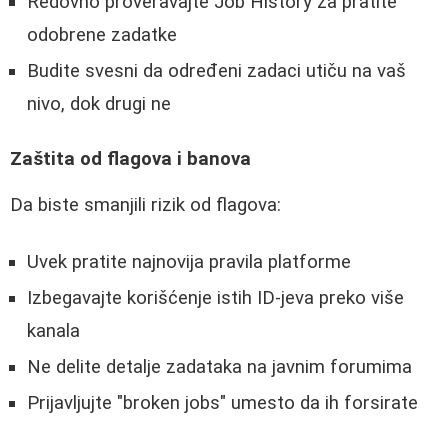
Redovno proveravajte Job History za pratite
odobrene zadatke
Budite svesni da određeni zadaci utiču na vaš
nivo, dok drugi ne
Zaštita od flagova i banova
Da biste smanjili rizik od flagova:
Uvek pratite najnovija pravila platforme
Izbegavajte korišćenje istih ID-jeva preko više
kanala
Ne delite detalje zadataka na javnim forumima
Prijavljujte "broken jobs" umesto da ih forsirate