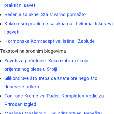
praktični saveti
Rešenje za akne: Šta stvarno pomaže?
Kako rešiti probleme sa aknama i flekama: Iskustva
i saveti
Hormonske Kontraceptive: Istine i Zablude
Tekstovi na srodnim blogovima
Saveti za početnice: Kako izabrati školu
orijentalnog plesa u Srbiji
Silikoni: Sve što treba da znate pre nego što
donesete odluku
Tonirane Kreme vs. Puder: Kompletan Vodič za
Prirodan Izgled
Masline i Maslinovo Ulje: Zdravstveni Benefiti i