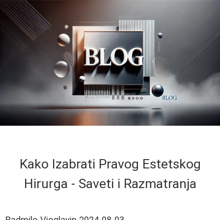
Kako Izabrati Pravog Estetskog
Hirurga - Saveti i Razmatranja
Radmilo Vioglavin
2024-08-03