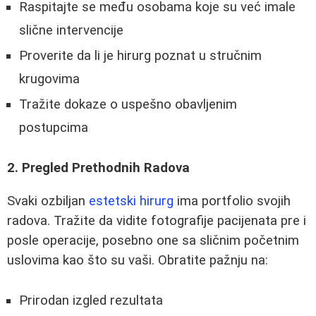
Raspitajte se među osobama koje su već imale
slične intervencije
Proverite da li je hirurg poznat u stručnim
krugovima
Tražite dokaze o uspešno obavljenim
postupcima
2. Pregled Prethodnih Radova
Svaki ozbiljan
estetski hirurg
ima portfolio svojih
radova. Tražite da vidite fotografije pacijenata pre i
posle operacije, posebno one sa sličnim početnim
uslovima kao što su vaši. Obratite pažnju na:
Prirodan izgled rezultata