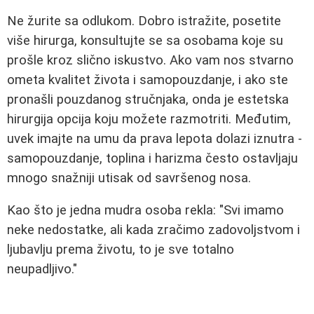
Ne žurite sa odlukom. Dobro istražite, posetite
više hirurga, konsultujte se sa osobama koje su
prošle kroz slično iskustvo. Ako vam nos stvarno
ometa kvalitet života i samopouzdanje, i ako ste
pronašli pouzdanog stručnjaka, onda je estetska
hirurgija opcija koju možete razmotriti. Međutim,
uvek imajte na umu da prava lepota dolazi iznutra -
samopouzdanje, toplina i harizma često ostavljaju
mnogo snažniji utisak od savršenog nosa.
Kao što je jedna mudra osoba rekla: "Svi imamo
neke nedostatke, ali kada zračimo zadovoljstvom i
ljubavlju prema životu, to je sve totalno
neupadljivo."