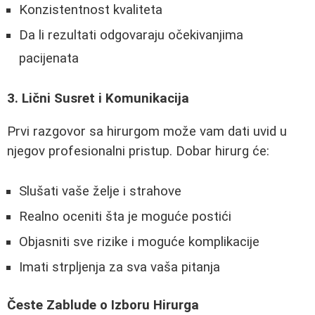
Konzistentnost kvaliteta
Da li rezultati odgovaraju očekivanjima
pacijenata
3. Lični Susret i Komunikacija
Prvi razgovor sa hirurgom može vam dati uvid u
njegov profesionalni pristup. Dobar hirurg će:
Slušati vaše želje i strahove
Realno oceniti šta je moguće postići
Objasniti sve rizike i moguće komplikacije
Imati strpljenja za sva vaša pitanja
Česte Zablude o Izboru Hirurga