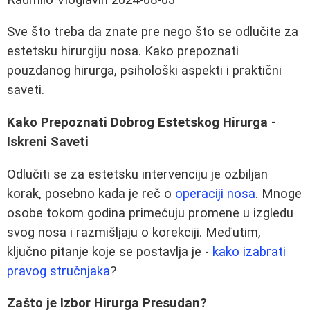
Sve što treba da znate pre nego što se odlučite za
estetsku hirurgiju nosa. Kako prepoznati
pouzdanog hirurga, psihološki aspekti i praktični
saveti.
Kako Prepoznati Dobrog Estetskog Hirurga -
Iskreni Saveti
Odlučiti se za estetsku intervenciju je ozbiljan
korak, posebno kada je reč o
operaciji nosa
. Mnoge
osobe tokom godina primećuju promene u izgledu
svog nosa i razmišljaju o korekciji. Međutim,
ključno pitanje koje se postavlja je -
kako izabrati
pravog stručnjaka
?
Zašto je Izbor Hirurga Presudan?