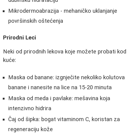
dubinsku hidrataciju
Mikrodermoabrazija - mehaničko uklanjanje
površinskih oštećenja
Prirodni Leci
Neki od prirodnih lekova koje možete probati kod
kuće:
Maska od banane: izgnječite nekoliko kolutova
banane i nanesite na lice na 15-20 minuta
Maska od meda i pavlake: mešavina koja
intenzivno hidrira
Čaj od šipka: bogat vitaminom C, koristan za
regeneraciju kože