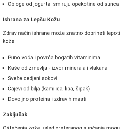
Obloge od jogurta: smiruju opekotine od sunca
Ishrana za Lepšu Kožu
Zdrav način ishrane može znatno doprineti lepoti
kože:
Puno voća i povrća bogatih vitaminima
Kaše od zrnevlja - izvor minerala i vlakana
Sveže cedjeni sokovi
Čajevi od bilja (kamilica, lipa, šipak)
Dovoljno proteina i zdravih masti
Zaključak
Oštećenja kože usled preteranog sunčanja mogu