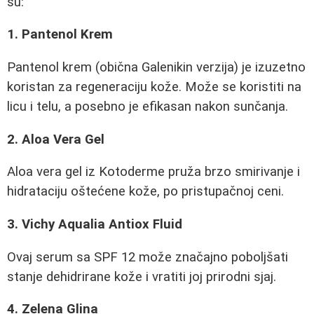
su:
1. Pantenol Krem
Pantenol krem (obična Galenikin verzija) je izuzetno
koristan za regeneraciju kože. Može se koristiti na
licu i telu, a posebno je efikasan nakon sunčanja.
2. Aloa Vera Gel
Aloa vera gel iz Kotoderme pruža brzo smirivanje i
hidrataciju oštećene kože, po pristupačnoj ceni.
3. Vichy Aqualia Antiox Fluid
Ovaj serum sa SPF 12 može značajno poboljšati
stanje dehidrirane kože i vratiti joj prirodni sjaj.
4. Zelena Glina