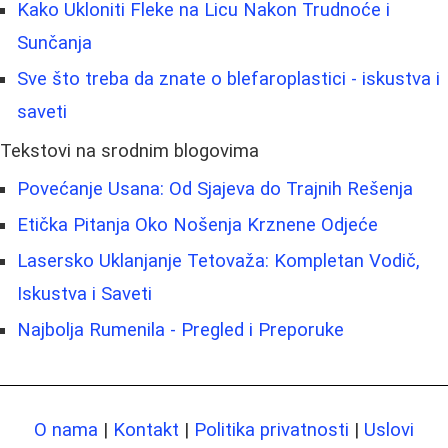
Kako Ukloniti Fleke na Licu Nakon Trudnoće i
Sunčanja
Sve što treba da znate o blefaroplastici - iskustva i
saveti
Tekstovi na srodnim blogovima
Povećanje Usana: Od Sjajeva do Trajnih Rešenja
Etička Pitanja Oko Nošenja Krznene Odjeće
Lasersko Uklanjanje Tetovaža: Kompletan Vodič,
Iskustva i Saveti
Najbolja Rumenila - Pregled i Preporuke
O nama
|
Kontakt
|
Politika privatnosti
|
Uslovi