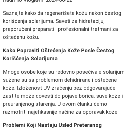
Saznajte kako da regenerišete kožu nakon čestog
korišćenja solarijuma. Saveti za hidrataciju,
preporučeni preparati i profesionalni tretmani za
oštećenu kožu.
Kako Popraviti Oštećenja Kože Posle Čestog
Korišćenja Solarijuma
Mnoge osobe koje su redovno posećivale solarijum
sužene su sa problemom dehidrirane i oštećene
kože. Izloženost UV zračenju bez odgovarajuće
zaštite može dovesti do pojave borica, suve kože i
preuranjenog starenja. U ovom članku ćemo
razmotriti najefikasnije načine za oporavak kože.
Problemi Koji Nastaju Usled Preteranog