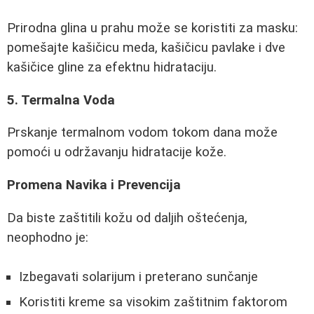
Prirodna glina u prahu može se koristiti za masku:
pomešajte kašičicu meda, kašičicu pavlake i dve
kašičice gline za efektnu hidrataciju.
5. Termalna Voda
Prskanje termalnom vodom tokom dana može
pomoći u održavanju hidratacije kože.
Promena Navika i Prevencija
Da biste zaštitili kožu od daljih oštećenja,
neophodno je:
Izbegavati solarijum i preterano sunčanje
Koristiti kreme sa visokim zaštitnim faktorom