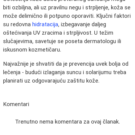
biti ozbiljna, ali uz pravilnu negu i strpljenje, koža se
može delimično ili potpuno oporaviti. Ključni faktori
su redovna
hidratacija
, izbegavanje daljeg
oštećivanja UV zracima i strpljivost. U težim
slučajevima, savetuje se poseta dermatologu ili
iskusnom kozmetičaru.
Najvažnije je shvatiti da je prevencija uvek bolja od
lečenja - budući izlaganja suncu i solarijumu treba
planirati uz odgovarajuću zaštitu kože.
Komentari
Trenutno nema komentara za ovaj članak.