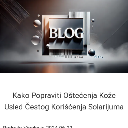
Kako Popraviti Oštećenja Kože
Usled Čestog Korišćenja Solarijuma
Radmilo Vioglavin
2024-06-22