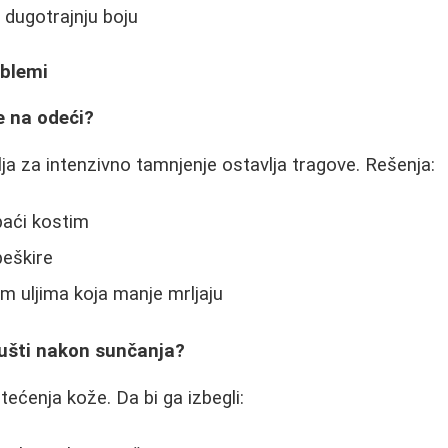
 dugotrajnju boju
oblemi
e na odeći?
ja za intenzivno tamnjenje ostavlja tragove. Rešenja:
upaći kostim
peškire
m uljima koja manje mrljaju
jušti nakon sunčanja?
tećenja kože. Da bi ga izbegli: