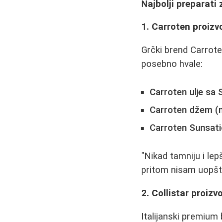
Najbolji preparati
1. Carroten proizv
Grčki brend Carrote
posebno hvale:
Carroten ulje sa 
Carroten džem (
Carroten Sunsat
"Nikad tamniju i lep
pritom nisam uopšte
2. Collistar proizv
Italijanski premium b