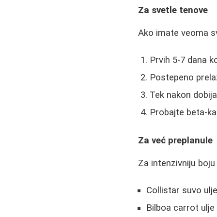
Za svetle tenove
Ako imate veoma sv
Prvih 5-7 dana k
Postepeno prelaz
Tek nakon dobija
Probajte beta-k
Za već preplanule
Za intenzivniju boju
Collistar suvo ulj
Bilboa carrot ulje