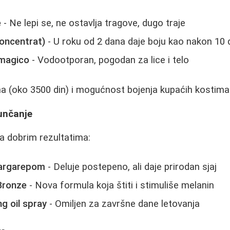
e
- Ne lepi se, ne ostavlja tragove, dugo traje
koncentrat)
- U roku od 2 dana daje boju kao nakon 10
 magico
- Vodootporan, pogodan za lice i telo
a (oko 3500 din) i mogućnost bojenja kupaćih kostima
sunčanje
a dobrim rezultatima:
šargarepom
- Deluje postepeno, ali daje prirodan sjaj
Bronze
- Nova formula koja štiti i stimuliše melanin
g oil spray
- Omiljen za završne dane letovanja