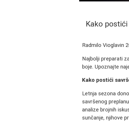
Kako postići 
Radmilo Vioglavin
2
Najbolji preparati z
boje. Upoznajte naj
Kako postići savrš
Letnja sezona dono
savršenog preplanu
analize brojnih isk
sunčanje, njihove p