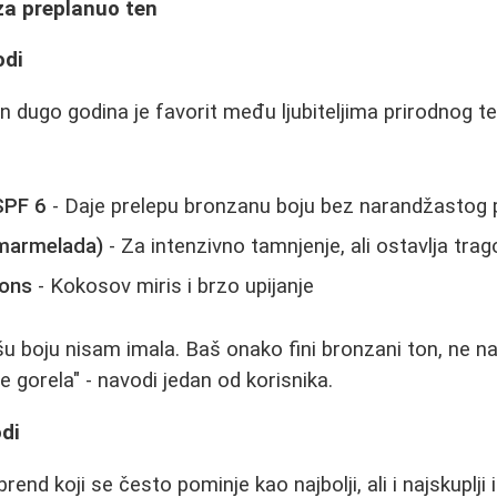
 za preplanuo ten
odi
n dugo godina je favorit među ljubiteljima prirodnog te
SPF 6
- Daje prelepu bronzanu boju bez narandžastog 
marmelada)
- Za intenzivno tamnjenje, ali ostavlja tra
ions
- Kokosov miris i brzo upijanje
šu boju nisam imala. Baš onako fini bronzani ton, ne na
 gorela" - navodi jedan od korisnika.
odi
rend koji se često pominje kao najbolji, ali i najskuplji 