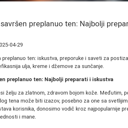
savršen preplanuo ten: Najbolji prepar
025-04-29
a preplanuo ten: iskustva, preporuke i saveti za postiz
efikasnija ulja, kreme i džemove za sunčanje.
en preplanuo ten: Najbolji preparati i iskustva
si želju za zlatnom, zdravom bojom kože. Međutim, p
log tena može biti izazov, posebno za one sa svetlij
ustava korisnika, donosimo vodič kroz najpopularnije p
rednosti i mane.