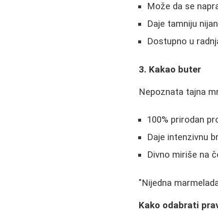
Može da se napra
Daje tamniju nij
Dostupno u radn
3. Kakao buter
Nepoznata tajna mn
100% prirodan pr
Daje intenzivnu b
Divno miriše na 
"Nijedna marmelada
Kako odabrati pra