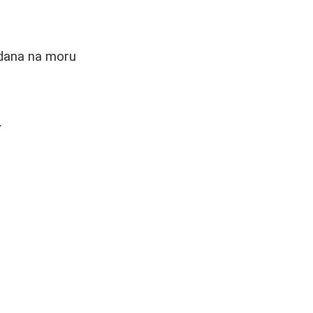
 dana na moru
.