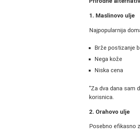
Prirodne alternati
1. Maslinovo ulje
Najpopularnija domać
Brže postizanje b
Nega kože
Niska cena
"Za dva dana sam do
korisnica.
2. Orahovo ulje
Posebno efikasno za