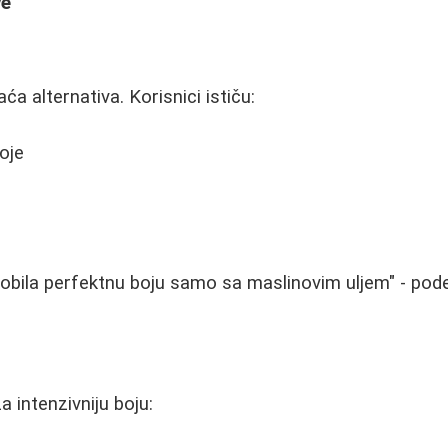
ve
a alternativa. Korisnici ističu:
oje
bila perfektnu boju samo sa maslinovim uljem" - podel
 intenzivniju boju: