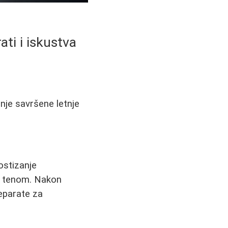
ati i iskustva
anje savršene letnje
ostizanje
im tenom. Nakon
reparate za