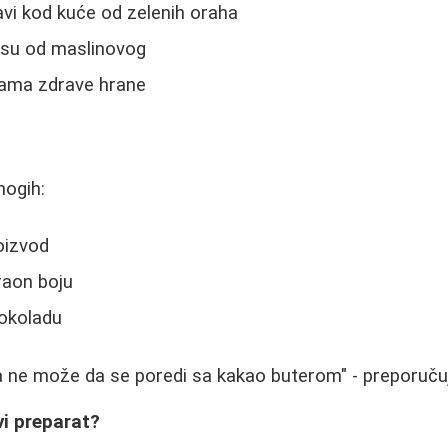
vi kod kuće od zelenih oraha
ansu od maslinovog
jama zdrave hrane
ogih:
oizvod
raon boju
čokoladu
 ne može da se poredi sa kakao buterom" - preporučuj
vi preparat?