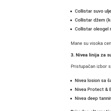
Collistar suvo ulj
Collistar džem (
Collistar oleogel
Mane su visoka cen
3. Nivea linija za 
Pristupačan izbor s
Nivea losion sa 
Nivea Protect & 
Nivea deep tannin