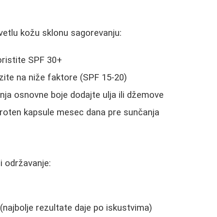
etlu kožu sklonu sagorevanju:
oristite SPF 30+
ite na niže faktore (SPF 15-20)
nja osnovne boje dodajte ulja ili džemove
aroten kapsule mesec dana pre sunčanja
 i održavanje:
e
 (najbolje rezultate daje po iskustvima)