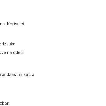
na. Korisnici
prizvuka
gove na odeći
randžast ni žut, a
izbor: