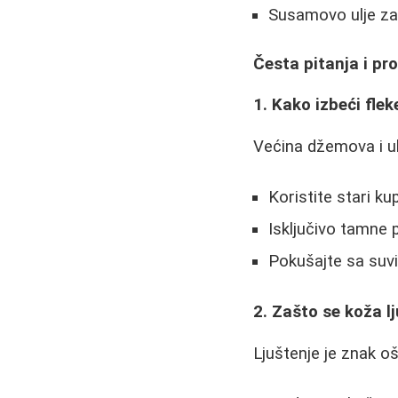
Susamovo ulje za
Česta pitanja i pr
1. Kako izbeći flek
Većina džemova i ul
Koristite stari k
Isključivo tamne 
Pokušajte sa suvi
2. Zašto se koža l
Ljuštenje je znak oš