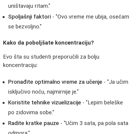
uništavaju ritam."
Spoljašnji faktori
- "Ovo vreme me ubija, osećam
se bezvoljno."
Kako da poboljšate koncentraciju?
Evo šta su studenti preporučili za bolju
koncentraciju:
Pronađite optimalno vreme za učenje
- "Ja učim
isključivo noću, najmirnije je."
Koristite tehnike vizuelizacije
- "Lepim beleške
po zidovima sobe."
Radite kratke pauze
- "Učim 3 sata, pa pola sata
odmora."