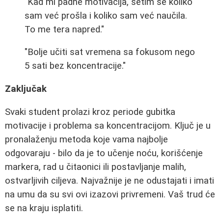
"Kad mi padne motivacija, setim se koliko
sam već prošla i koliko sam već naučila.
To me tera napred."
"Bolje učiti sat vremena sa fokusom nego
5 sati bez koncentracije."
Zaključak
Svaki student prolazi kroz periode gubitka
motivacije i problema sa koncentracijom. Ključ je u
pronalaženju metoda koje vama najbolje
odgovaraju - bilo da je to učenje noću, korišćenje
markera, rad u čitaonici ili postavljanje malih,
ostvarljivih ciljeva. Najvažnije je ne odustajati i imati
na umu da su svi ovi izazovi privremeni. Vaš trud će
se na kraju isplatiti.