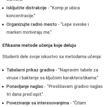
Isključite distrakcije
- "Komp je ubica
koncentracije."
Organizujte radno mesto
- "Lepe sveske i
markeri motiviraju me."
Efikasne metode učenja koje deluju
Studenti dele svoje iskustvo sa metodama učenja:
Tabelarni prikaz gradiva
- "Napravim tabele za
viruse i bakterije sa ključnim karakteristikama."
Ponavljanje naglas
- "Preslišavam gradivo naglas
tri dana pred ispit."
Povezivanje sa interesovanjima
- "Čitam