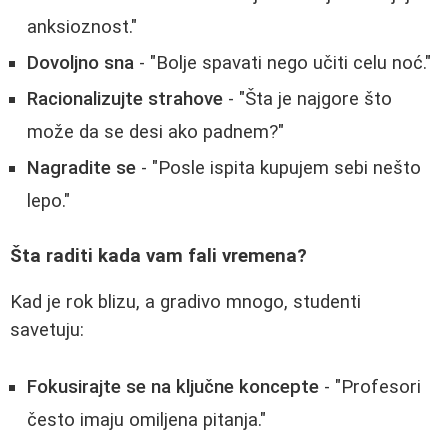
anksioznost."
Dovoljno sna
- "Bolje spavati nego učiti celu noć."
Racionalizujte strahove
- "Šta je najgore što
može da se desi ako padnem?"
Nagradite se
- "Posle ispita kupujem sebi nešto
lepo."
Šta raditi kada vam fali vremena?
Kad je rok blizu, a gradivo mnogo, studenti
savetuju:
Fokusirajte se na ključne koncepte
- "Profesori
često imaju omiljena pitanja."