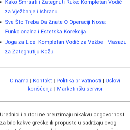
Kako Smršati i Zategnuti Ruke: Kompletan Vodič
za Vježbanje i Ishranu
Sve Što Treba Da Znate O Operaciji Nosa:
Funkcionalna i Estetska Korekcija
Joga za Lice: Kompletan Vodič za Vežbe i Masažu
za Zategnutiju Kožu
O nama
|
Kontakt
|
Politika privatnosti
|
Uslovi
korišćenja
|
Marketinški servisi
Urednici i autori ne preuzimaju nikakvu odgovornost
za bilo kakve greške ili propuste u sadržaju ovog