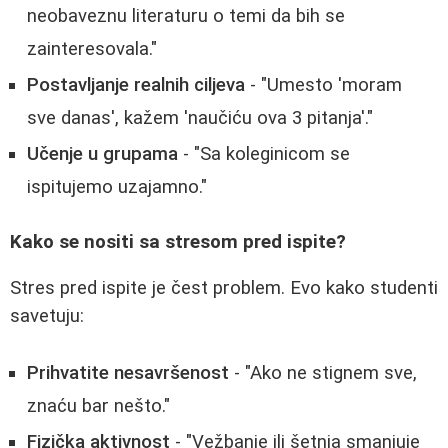
neobaveznu literaturu o temi da bih se
zainteresovala."
Postavljanje realnih ciljeva
- "Umesto 'moram
sve danas', kažem 'naučiću ova 3 pitanja'."
Učenje u grupama
- "Sa koleginicom se
ispitujemo uzajamno."
Kako se nositi sa stresom pred ispite?
Stres pred ispite je čest problem. Evo kako studenti
savetuju:
Prihvatite nesavršenost
- "Ako ne stignem sve,
znaću bar nešto."
Fizička aktivnost
- "Vežbanje ili šetnja smanjuje