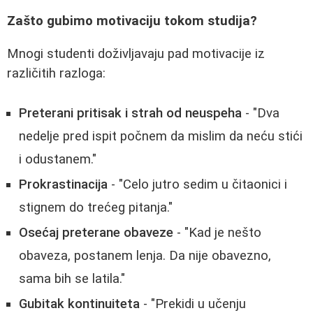
Zašto gubimo motivaciju tokom studija?
Mnogi studenti doživljavaju pad motivacije iz
različitih razloga:
Preterani pritisak i strah od neuspeha
- "Dva
nedelje pred ispit počnem da mislim da neću stići
i odustanem."
Prokrastinacija
- "Celo jutro sedim u čitaonici i
stignem do trećeg pitanja."
Osećaj preterane obaveze
- "Kad je nešto
obaveza, postanem lenja. Da nije obavezno,
sama bih se latila."
Gubitak kontinuiteta
- "Prekidi u učenju