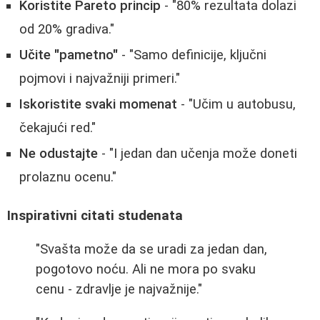
Koristite Pareto princip
- "80% rezultata dolazi
od 20% gradiva."
Učite "pametno"
- "Samo definicije, ključni
pojmovi i najvažniji primeri."
Iskoristite svaki momenat
- "Učim u autobusu,
čekajući red."
Ne odustajte
- "I jedan dan učenja može doneti
prolaznu ocenu."
Inspirativni citati studenata
"Svašta može da se uradi za jedan dan,
pogotovo noću. Ali ne mora po svaku
cenu - zdravlje je najvažnije."