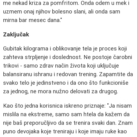
me nekad kriza za pomfritom. Onda odem u mek i
uzmem onaj njihov bolesno slani, ali onda sam
mirna bar mesec dana."
Zaključak
Gubitak kilograma i oblikovanje tela je proces koji
zahteva strpljenje i doslednost. Ne postoje čarobni
trikovi - samo zdrav način života koji uključuje
balansiranu ishranu i redovan trening. Zapamtite da
svako telo je jedinstveno i da ono što funkcioniše
za jednog, ne mora nužno delovati za drugog.
Kao što jedna korisnica iskreno priznaje: "Ja nisam
mislila na ekstreme, samo sam htela da kažem da
nije baš preporučljivo da se trenira svaki dan. Znam
puno devojaka koje treniraju i koje imaju ruke kao