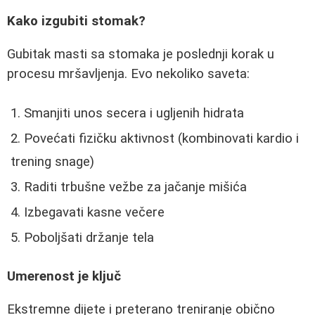
Kako izgubiti stomak?
Gubitak masti sa stomaka je poslednji korak u
procesu mršavljenja. Evo nekoliko saveta:
Smanjiti unos secera i ugljenih hidrata
Povećati fizičku aktivnost (kombinovati kardio i
trening snage)
Raditi trbušne vežbe za jačanje mišića
Izbegavati kasne večere
Poboljšati držanje tela
Umerenost je ključ
Ekstremne dijete i preterano treniranje obično