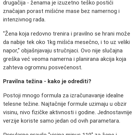
drugačija - ženama je izuzetno teško postići
značajan porast mišićne mase bez namernog i
intenzivnog rada.
"Žena koja redovno trenira i pravilno se hrani može
da nabije tek oko 1kg mišića mesečno, i to uz veliki
napor," objašnjavaju stručnjaci. Ovo nije slučajna
greška već veoma namerna i planirana akcija koja
zahteva ogromnu posvećenost.
Pravilna težina - kako je odrediti?
Postoji mnogo formula za izračunavanje idealne
telesne težine. Najtačnije formule uzimaju u obzir
visinu, nivo fizičke aktivnosti i godine. Jednostavnije
verzije koriste samo jedan od ovih parametara.
Popularno pravilo "visina minus 110" za žene i