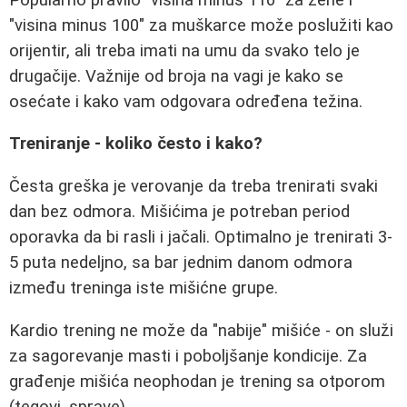
"visina minus 100" za muškarce može poslužiti kao
orijentir, ali treba imati na umu da svako telo je
drugačije. Važnije od broja na vagi je kako se
osećate i kako vam odgovara određena težina.
Treniranje - koliko često i kako?
Česta greška je verovanje da treba trenirati svaki
dan bez odmora. Mišićima je potreban period
oporavka da bi rasli i jačali. Optimalno je trenirati 3-
5 puta nedeljno, sa bar jednim danom odmora
između treninga iste mišićne grupe.
Kardio trening ne može da "nabije" mišiće - on služi
za sagorevanje masti i poboljšanje kondicije. Za
građenje mišića neophodan je trening sa otporom
(tegovi, sprave).