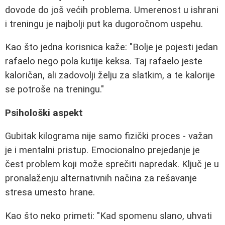
dovode do još većih problema. Umerenost u ishrani
i treningu je najbolji put ka dugoročnom uspehu.
Kao što jedna korisnica kaže: "Bolje je pojesti jedan
rafaelo nego pola kutije keksa. Taj rafaelo jeste
kaloričan, ali zadovolji želju za slatkim, a te kalorije
se potroše na treningu."
Psihološki aspekt
Gubitak kilograma nije samo fizički proces - važan
je i mentalni pristup. Emocionalno prejedanje je
čest problem koji može sprečiti napredak. Ključ je u
pronalaženju alternativnih načina za rešavanje
stresa umesto hrane.
Kao što neko primeti: "Kad spomenu slano, uhvati