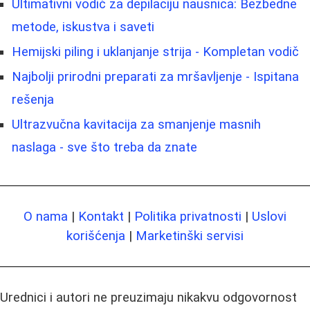
Ultimativni vodič za depilaciju nausnica: Bezbedne
metode, iskustva i saveti
Hemijski piling i uklanjanje strija - Kompletan vodič
Najbolji prirodni preparati za mršavljenje - Ispitana
rešenja
Ultrazvučna kavitacija za smanjenje masnih
naslaga - sve što treba da znate
O nama
|
Kontakt
|
Politika privatnosti
|
Uslovi
korišćenja
|
Marketinški servisi
Urednici i autori ne preuzimaju nikakvu odgovornost