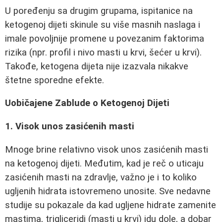
U poređenju sa drugim grupama, ispitanice na
ketogenoj dijeti skinule su više masnih naslaga i
imale povoljnije promene u povezanim faktorima
rizika (npr. profil i nivo masti u krvi, šećer u krvi).
Takođe, ketogena dijeta nije izazvala nikakve
štetne sporedne efekte.
Uobičajene Zablude o Ketogenoj Dijeti
1. Visok unos zasićenih masti
Mnoge brine relativno visok unos zasićenih masti
na ketogenoj dijeti. Međutim, kad je reč o uticaju
zasićenih masti na zdravlje, važno je i to koliko
ugljenih hidrata istovremeno unosite. Sve nedavne
studije su pokazale da kad ugljene hidrate zamenite
mastima, trigliceridi (masti u krvi) idu dole, a dobar