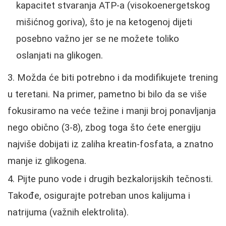
kapacitet stvaranja ATP-a (visokoenergetskog
mišićnog goriva), što je na ketogenoj dijeti
posebno važno jer se ne možete toliko
oslanjati na glikogen.
Možda će biti potrebno i da modifikujete trening
u teretani. Na primer, pametno bi bilo da se više
fokusiramo na veće težine i manji broj ponavljanja
nego obično (3-8), zbog toga što ćete energiju
najviše dobijati iz zaliha kreatin-fosfata, a znatno
manje iz glikogena.
Pijte puno vode i drugih bezkalorijskih tečnosti.
Takođe, osigurajte potreban unos kalijuma i
natrijuma (važnih elektrolita).