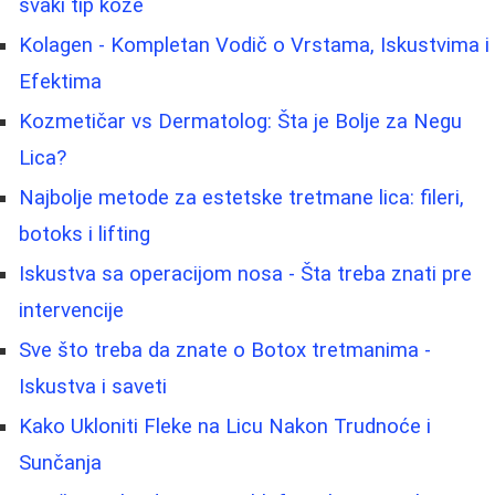
svaki tip kože
Kolagen - Kompletan Vodič o Vrstama, Iskustvima i
Efektima
Kozmetičar vs Dermatolog: Šta je Bolje za Negu
Lica?
Najbolje metode za estetske tretmane lica: fileri,
botoks i lifting
Iskustva sa operacijom nosa - Šta treba znati pre
intervencije
Sve što treba da znate o Botox tretmanima -
Iskustva i saveti
Kako Ukloniti Fleke na Licu Nakon Trudnoće i
Sunčanja