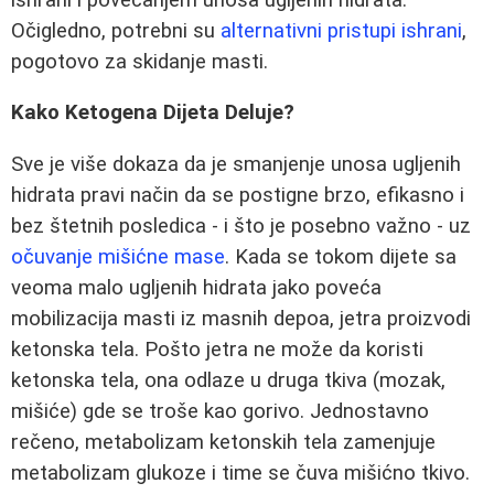
Očigledno, potrebni su
alternativni pristupi ishrani
,
pogotovo za skidanje masti.
Kako Ketogena Dijeta Deluje?
Sve je više dokaza da je smanjenje unosa ugljenih
hidrata pravi način da se postigne brzo, efikasno i
bez štetnih posledica - i što je posebno važno - uz
očuvanje mišićne mase
. Kada se tokom dijete sa
veoma malo ugljenih hidrata jako poveća
mobilizacija masti iz masnih depoa, jetra proizvodi
ketonska tela. Pošto jetra ne može da koristi
ketonska tela, ona odlaze u druga tkiva (mozak,
mišiće) gde se troše kao gorivo. Jednostavno
rečeno, metabolizam ketonskih tela zamenjuje
metabolizam glukoze i time se čuva mišićno tkivo.