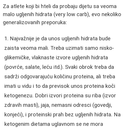
Za atlete koji bi hteli da probaju dijetu sa veoma
malo ugljenih hidrata (very low carb), evo nekoliko
generalizovanih preporuka:
Najvažnije je da unos ugljenih hidrata bude
zaista veoma mali. Treba uzimati samo nisko-
glikemičke, vlaknaste izvore ugljenih hidrata
(povrće, salate, leću itd.). Svaki obrok treba da
sadrži odgovarajuću količinu proteina, ali treba
imati u vidu i to da previsok unos proteina koči
ketogenezu. Dobri izvori proteina su riba (izvor
zdravih masti), jaja, nemasni odresci (govedji,
konjeći), i proteinski prah bez ugljenih hidrata. Na
ketogenim dietama uglavnom se ne mora