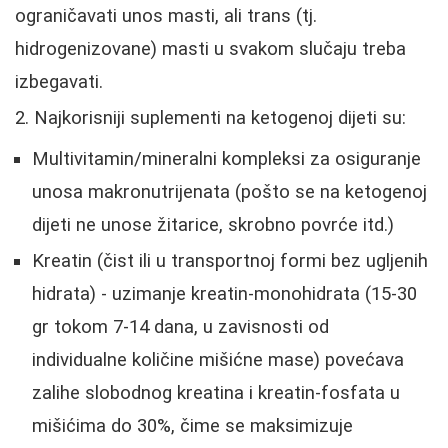
ograničavati unos masti, ali trans (tj.
hidrogenizovane) masti u svakom slučaju treba
izbegavati.
Najkorisniji suplementi na ketogenoj dijeti su:
Multivitamin/mineralni kompleksi za osiguranje
unosa makronutrijenata (pošto se na ketogenoj
dijeti ne unose žitarice, skrobno povrće itd.)
Kreatin (čist ili u transportnoj formi bez ugljenih
hidrata) - uzimanje kreatin-monohidrata (15-30
gr tokom 7-14 dana, u zavisnosti od
individualne količine mišićne mase) povećava
zalihe slobodnog kreatina i kreatin-fosfata u
mišićima do 30%, čime se maksimizuje