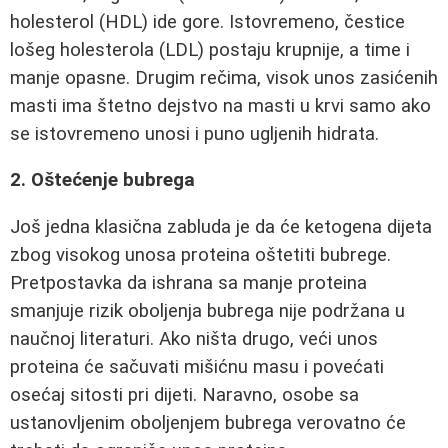
holesterol (HDL) ide gore. Istovremeno, čestice
lošeg holesterola (LDL) postaju krupnije, a time i
manje opasne. Drugim rečima, visok unos zasićenih
masti ima štetno dejstvo na masti u krvi samo ako
se istovremeno unosi i puno ugljenih hidrata.
2. Oštećenje bubrega
Još jedna klasična zabluda je da će ketogena dijeta
zbog visokog unosa proteina oštetiti bubrege.
Pretpostavka da ishrana sa manje proteina
smanjuje rizik oboljenja bubrega nije podržana u
naučnoj literaturi. Ako ništa drugo, veći unos
proteina će sačuvati mišićnu masu i povećati
osećaj sitosti pri dijeti. Naravno, osobe sa
ustanovljenim oboljenjem bubrega verovatno će