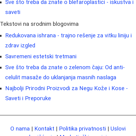
Sve što treba da znate o blefaroplastici - iskustva i
saveti
Tekstovi na srodnim blogovima
Redukovana ishrana - trajno rešenje za vitku liniju i
zdrav izgled
Savremeni estetski tretmani
Sve što treba da znate o zelenom čaju: Od anti-
celulit masaže do uklanjanja masnih naslaga
Najbolji Prirodni Proizvodi za Negu Kože i Kose -
Saveti i Preporuke
O nama
|
Kontakt
|
Politika privatnosti
|
Uslovi