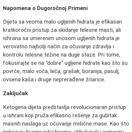
Napomena o Dugoročnoj Primeni
Dijeta sa veoma malo ugljenih hidrata je efikasan
kratkoročni pristup za skidanje telesne masti, ali
ishrana sa umerenim unosom ugljenih hidrata je
verovatno najbolji način za očuvanje zdravlja i
kontrolu telesne težine na duge staze. Pri tome,
fokusirajte se na "dobre" ugljene hidrate kao što su
povrće, malo voća, leća, grašak, boranija, pasulj,
ovsena kaša i druge neprerađene žitarice.
Zaključak
Ketogena dijeta predstavlja revolucionaran pristup
u ishrani koji pruža efikasno rešenje za gubitak
masnih naslaga uz očuvanje mišićne mase. Kao što
pokazuju brojna istraživanja, uključujući i najnoviju