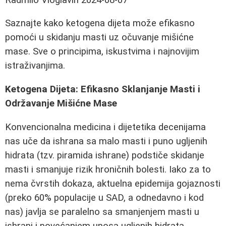
Saznajte kako ketogena dijeta može efikasno
pomoći u skidanju masti uz očuvanje mišićne
mase. Sve o principima, iskustvima i najnovijim
istraživanjima.
Ketogena Dijeta: Efikasno Sklanjanje Masti i
Održavanje Mišićne Mase
Konvencionalna medicina i dijetetika decenijama
nas uče da ishrana sa malo masti i puno ugljenih
hidrata (tzv. piramida ishrane) podstiče skidanje
masti i smanjuje rizik hroničnih bolesti. Iako za to
nema čvrstih dokaza, aktuelna epidemija gojaznosti
(preko 60% populacije u SAD, a odnedavno i kod
nas) javlja se paralelno sa smanjenjem masti u
ishrani i povećanjem unosa ugljenih hidrata.