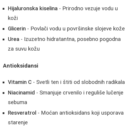
Hijaluronska kiselina
- Prirodno vezuje vodu u
koži
Glicerin
- Povlači vodu u površinske slojeve kože
Urea
- Izuzetno hidratantna, posebno pogodna
za suvu kožu
Antioksidansi
Vitamin C
- Svetli ten i štiti od slobodnih radikala
Niacinamid
- Smanjuje crvenilo i reguliše lučenje
sebuma
Resveratrol
- Moćan antioksidans koji usporava
starenje