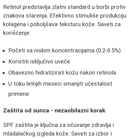
Retinol predstavlja zlatni standard u borbi protiv
znakova starenja. Efektivno stimuliše produkciju
kolagena i poboljšava teksturu kože. Saveti za
korišćenje:
Početi sa niskim koncentracijama (0.2-0.5%)
Koristiti isključivo uveče
Obavezno hidratizirati kožu nakon retinola
U toku letnjih meseci smanjiti učestalost
primene
Zaštita od sunca - nezaobilazni korak
SPF zaštita je ključna za očuvanje zdravlja i
mladalačkog izgleda kože. Saveti za izbor i