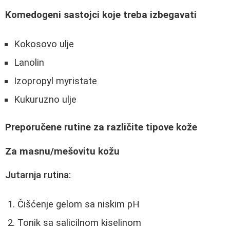
Komedogeni sastojci koje treba izbegavati
Kokosovo ulje
Lanolin
Izopropyl myristate
Kukuruzno ulje
Preporučene rutine za različite tipove kože
Za masnu/mešovitu kožu
Jutarnja rutina:
Čišćenje gelom sa niskim pH
Tonik sa salicilnom kiselinom