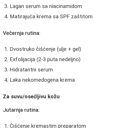
Lagan serum sa niacinamidom
Matirajuća krema sa SPF zaštitom
Večernja rutina:
Dvostruko čišćenje (ulje + gel)
Exfolijacija (2-3 puta nedeljno)
Hidratantni serum
Laka nekomedogena krema
Za suvu/osećljivu kožu
Jutarnja rutina:
Čišćenje kremastim preparatom