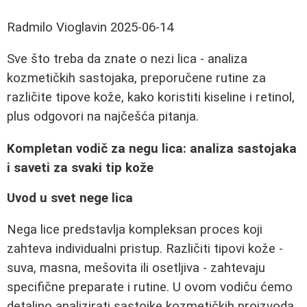
Radmilo Vioglavin
2025-06-14
Sve što treba da znate o nezi lica - analiza
kozmetičkih sastojaka, preporučene rutine za
različite tipove kože, kako koristiti kiseline i retinol,
plus odgovori na najčešća pitanja.
Kompletan vodič za negu lica: analiza sastojaka
i saveti za svaki tip kože
Uvod u svet nege lica
Nega lice predstavlja kompleksan proces koji
zahteva individualni pristup. Različiti tipovi kože -
suva, masna, mešovita ili osetljiva - zahtevaju
specifične preparate i rutine. U ovom vodiču ćemo
detaljno analizirati sastojke kozmetičkih proizvoda,