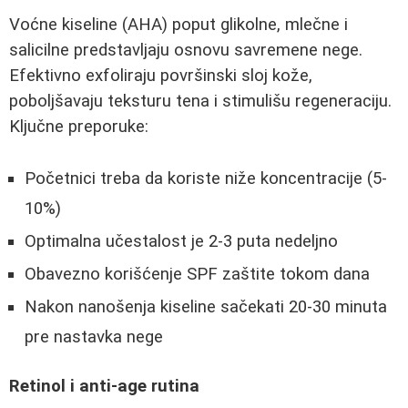
Voćne kiseline (AHA) poput glikolne, mlečne i
salicilne predstavljaju osnovu savremene nege.
Efektivno exfoliraju površinski sloj kože,
poboljšavaju teksturu tena i stimulišu regeneraciju.
Ključne preporuke:
Početnici treba da koriste niže koncentracije (5-
10%)
Optimalna učestalost je 2-3 puta nedeljno
Obavezno korišćenje SPF zaštite tokom dana
Nakon nanošenja kiseline sačekati 20-30 minuta
pre nastavka nege
Retinol i anti-age rutina