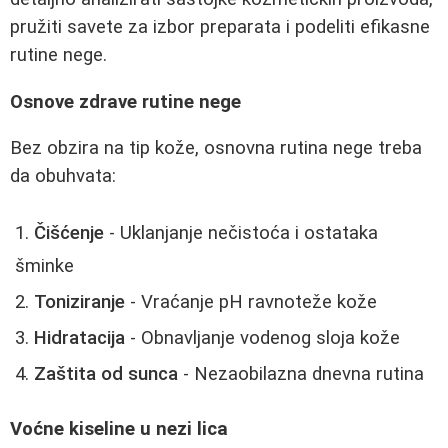
pružiti savete za izbor preparata i podeliti efikasne
rutine nege.
Osnove zdrave rutine nege
Bez obzira na tip kože, osnovna rutina nege treba
da obuhvata:
Čišćenje
- Uklanjanje nečistoća i ostataka
šminke
Toniziranje
- Vraćanje pH ravnoteže kože
Hidratacija
- Obnavljanje vodenog sloja kože
Zaštita od sunca
- Nezaobilazna dnevna rutina
Voćne kiseline u nezi lica