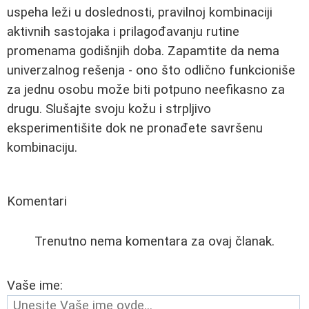
uspeha leži u doslednosti, pravilnoj kombinaciji
aktivnih sastojaka i prilagođavanju rutine
promenama godišnjih doba. Zapamtite da nema
univerzalnog rešenja - ono što odlično funkcioniše
za jednu osobu može biti potpuno neefikasno za
drugu. Slušajte svoju kožu i strpljivo
eksperimentišite dok ne pronađete savršenu
kombinaciju.
Komentari
Trenutno nema komentara za ovaj članak.
Vaše ime: