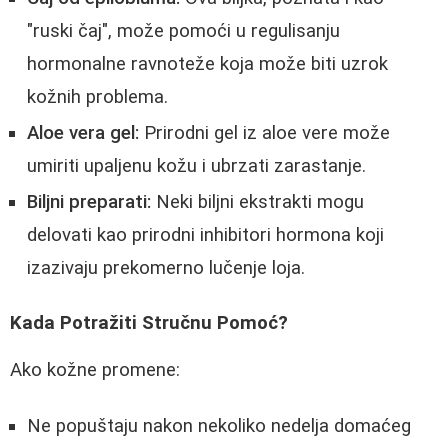
"ruski čaj", može pomoći u regulisanju
hormonalne ravnoteže koja može biti uzrok
kožnih problema.
Aloe vera gel:
Prirodni gel iz aloe vere može
umiriti upaljenu kožu i ubrzati zarastanje.
Biljni preparati:
Neki biljni ekstrakti mogu
delovati kao prirodni inhibitori hormona koji
izazivaju prekomerno lučenje loja.
Kada Potražiti Stručnu Pomoć?
Ako kožne promene:
Ne popuštaju nakon nekoliko nedelja domaćeg