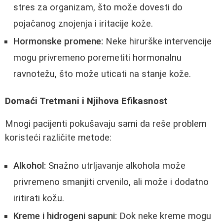
stres za organizam, što može dovesti do
pojačanog znojenja i iritacije kože.
Hormonske promene:
Neke hirurške intervencije
mogu privremeno poremetiti hormonalnu
ravnotežu, što može uticati na stanje kože.
Domaći Tretmani i Njihova Efikasnost
Mnogi pacijenti pokušavaju sami da reše problem
koristeći različite metode:
Alkohol:
Snažno utrljavanje alkohola može
privremeno smanjiti crvenilo, ali može i dodatno
iritirati kožu.
Kreme i hidrogeni sapuni:
Dok neke kreme mogu