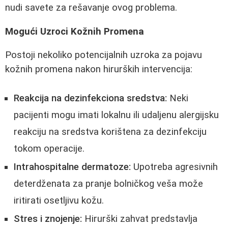
nudi savete za rešavanje ovog problema.
Mogući Uzroci Kožnih Promena
Postoji nekoliko potencijalnih uzroka za pojavu
kožnih promena nakon hirurških intervencija:
Reakcija na dezinfekciona sredstva:
Neki
pacijenti mogu imati lokalnu ili udaljenu alergijsku
reakciju na sredstva korištena za dezinfekciju
tokom operacije.
Intrahospitalne dermatoze:
Upotreba agresivnih
deterdženata za pranje bolničkog veša može
iritirati osetljivu kožu.
Stres i znojenje:
Hirurški zahvat predstavlja