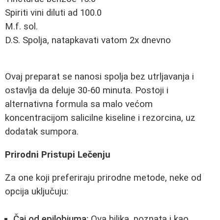
Spiriti vini diluti ad 100.0 

M.f. sol. 

D.S. Spolja, natapkavati vatom 2x dnevno

Ovaj preparat se nanosi spolja bez utrljavanja i
ostavlja da deluje 30-60 minuta. Postoji i
alternativna formula sa malo većom
koncentracijom salicilne kiseline i rezorcina, uz
dodatak sumpora.
Prirodni Pristupi Lečenju
Za one koji preferiraju prirodne metode, neke od
opcija uključuju:
Čaj od epilobiuma:
Ova biljka, poznata i kao