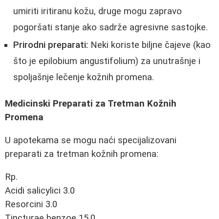
umiriti iritiranu kožu, druge mogu zapravo
pogoršati stanje ako sadrže agresivne sastojke.
Prirodni preparati:
Neki koriste biljne čajeve (kao
što je epilobium angustifolium) za unutrašnje i
spoljašnje lečenje kožnih promena.
Medicinski Preparati za Tretman Kožnih
Promena
U apotekama se mogu naći specijalizovani
preparati za tretman kožnih promena:
Rp. 

Acidi salicylici 3.0 

Resorcini 3.0 

Tincturae benzoe 15.0 
