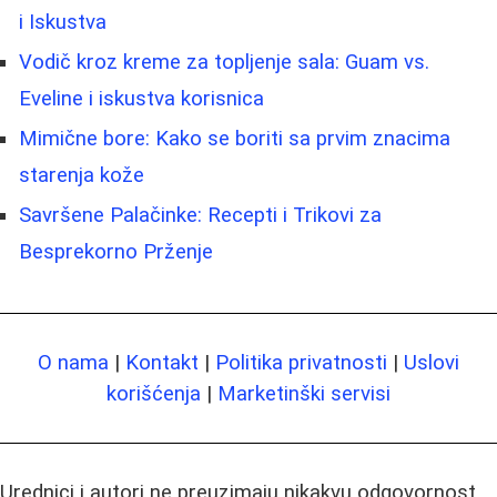
i Iskustva
Vodič kroz kreme za topljenje sala: Guam vs.
Eveline i iskustva korisnica
Mimične bore: Kako se boriti sa prvim znacima
starenja kože
Savršene Palačinke: Recepti i Trikovi za
Besprekorno Prženje
O nama
|
Kontakt
|
Politika privatnosti
|
Uslovi
korišćenja
|
Marketinški servisi
Urednici i autori ne preuzimaju nikakvu odgovornost