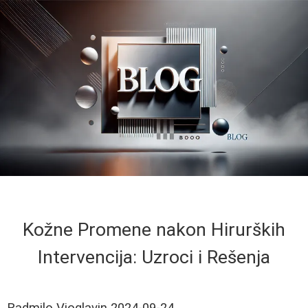
Kožne Promene nakon Hirurških
Intervencija: Uzroci i Rešenja
Radmilo Vioglavin
2024-09-24