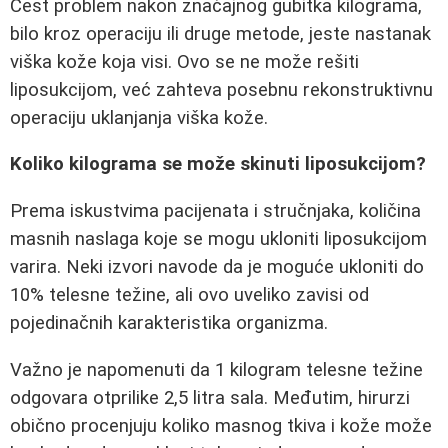
Čest problem nakon značajnog gubitka kilograma,
bilo kroz operaciju ili druge metode, jeste nastanak
viška kože koja visi. Ovo se ne može rešiti
liposukcijom, već zahteva posebnu rekonstruktivnu
operaciju uklanjanja viška kože.
Koliko kilograma se može skinuti liposukcijom?
Prema iskustvima pacijenata i stručnjaka, količina
masnih naslaga koje se mogu ukloniti liposukcijom
varira. Neki izvori navode da je moguće ukloniti do
10% telesne težine, ali ovo uveliko zavisi od
pojedinačnih karakteristika organizma.
Važno je napomenuti da 1 kilogram telesne težine
odgovara otprilike 2,5 litra sala. Međutim, hirurzi
obično procenjuju koliko masnog tkiva i kože može