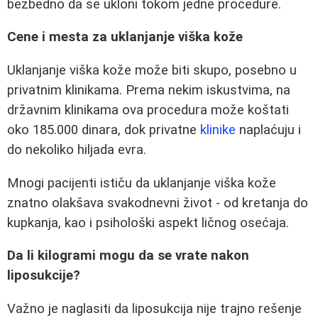
bezbedno da se ukloni tokom jedne procedure.
Cene i mesta za uklanjanje viška kože
Uklanjanje viška kože može biti skupo, posebno u
privatnim klinikama. Prema nekim iskustvima, na
državnim klinikama ova procedura može koštati
oko 185.000 dinara, dok privatne
klinike
naplaćuju i
do nekoliko hiljada evra.
Mnogi pacijenti ističu da uklanjanje viška kože
znatno olakšava svakodnevni život - od kretanja do
kupkanja, kao i psihološki aspekt ličnog osećaja.
Da li kilogrami mogu da se vrate nakon
liposukcije?
Važno je naglasiti da liposukcija nije trajno rešenje