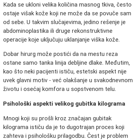
Kada se ukloni velika količina masnog tkiva, često
ostaje višak kože koji ne može da se povuče sam
od sebe. U takvim slučajevima, jedino rešenje je
abdominoplastika ili druge rekonstruktivne
operacije koje uključuju uklanjanje viška kože.
Dobar hirurg može postići da na mestu reza
ostane samo tanka linija debljine dlake. Međutim,
kao što neki pacijenti ističu, estetski aspekt nije
uvek glavni motiv - već olakšanje u svakodnevnom
životu i osećaj komfora u sopstvenom telu.
Psihološki aspekti velikog gubitka kilograma
Mnogi koji su prošli kroz značajan gubitak
kilograma ističu da je to dugotrajan proces koji
zahteva i psihološku prilagodbu. Čest je problem