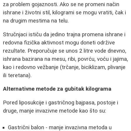
za problem gojaznosti. Ako se ne promeni način
ishrane i životni stil, kilogrami se mogu vratiti, čak i
na drugim mestima na telu.
Stručnjaci ističu da jedino trajna promena ishrane i
redovna fizička aktivnost mogu doneti održive
rezultate. Preporučuje se unos 2 litre vode dnevno,
ishrana bazirana na mesu, ribi, povrću, voću i jajima,
kao i redovno vežbanje (trčanje, biciklizam, plivanje
ili teretana).
Alternativne metode za gubitak kilograma
Pored liposukcije i gastričnog bajpasa, postoje i
druge, manje invazivne metode kao što su:
Gastrični balon - manje invazivna metoda u