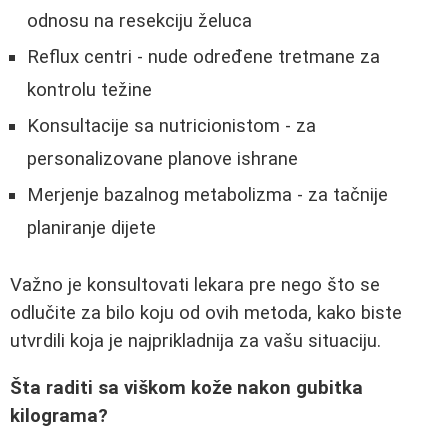
odnosu na resekciju želuca
Reflux centri - nude određene tretmane za
kontrolu težine
Konsultacije sa nutricionistom - za
personalizovane planove ishrane
Merjenje bazalnog metabolizma - za tačnije
planiranje dijete
Važno je konsultovati lekara pre nego što se
odlučite za bilo koju od ovih metoda, kako biste
utvrdili koja je najprikladnija za vašu situaciju.
Šta raditi sa viškom kože nakon gubitka
kilograma?