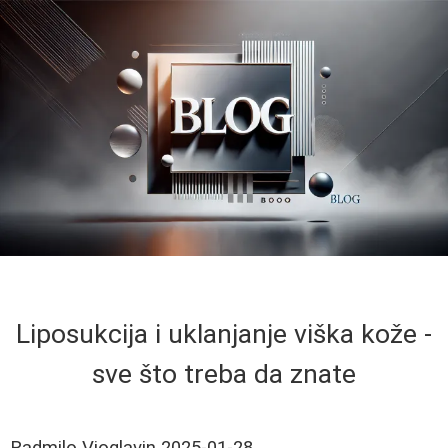
Liposukcija i uklanjanje viška kože -
sve što treba da znate
Radmilo Vioglavin
2025-01-28