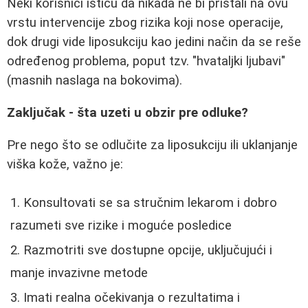
Neki korisnici ističu da nikada ne bi pristali na ovu
vrstu intervencije zbog rizika koji nose operacije,
dok drugi vide liposukciju kao jedini način da se reše
određenog problema, poput tzv. "hvataljki ljubavi"
(masnih naslaga na bokovima).
Zaključak - šta uzeti u obzir pre odluke?
Pre nego što se odlučite za liposukciju ili uklanjanje
viška kože, važno je:
Konsultovati se sa stručnim lekarom i dobro
razumeti sve rizike i moguće posledice
Razmotriti sve dostupne opcije, uključujući i
manje invazivne metode
Imati realna očekivanja o rezultatima i