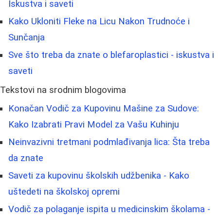
Iskustva i saveti
Kako Ukloniti Fleke na Licu Nakon Trudnoće i
Sunčanja
Sve što treba da znate o blefaroplastici - iskustva i
saveti
Tekstovi na srodnim blogovima
Konačan Vodič za Kupovinu Mašine za Sudove:
Kako Izabrati Pravi Model za Vašu Kuhinju
Neinvazivni tretmani podmlađivanja lica: Šta treba
da znate
Saveti za kupovinu školskih udžbenika - Kako
uštedeti na školskoj opremi
Vodič za polaganje ispita u medicinskim školama -