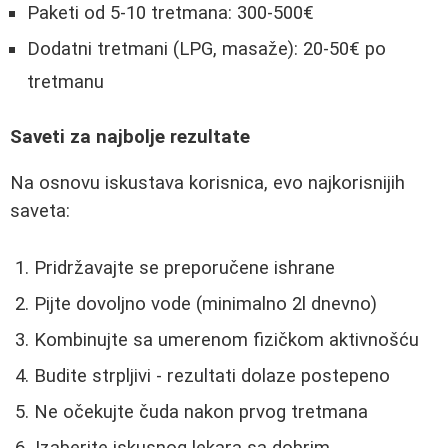
Paketi od 5-10 tretmana: 300-500€
Dodatni tretmani (LPG, masaže): 20-50€ po
tretmanu
Saveti za najbolje rezultate
Na osnovu iskustava korisnica, evo najkorisnijih
saveta:
Pridržavajte se preporučene ishrane
Pijte dovoljno vode (minimalno 2l dnevno)
Kombinujte sa umerenom fizičkom aktivnošću
Budite strpljivi - rezultati dolaze postepeno
Ne očekujte čuda nakon prvog tretmana