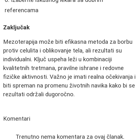
Izaberite iskusnog lekara sa dobrim
referencama
Zaključak
Mezoterapija može biti efikasna metoda za borbu
protiv celulita i oblikovanje tela, ali rezultati su
individualni. Ključ uspeha leži u kombinaciji
kvalitetnih tretmana, pravilne ishrane i redovne
fizičke aktivnosti. Važno je imati realna očekivanja i
biti spreman na promenu životnih navika kako bi se
rezultati održali dugoročno.
Komentari
Trenutno nema komentara za ovaj članak.