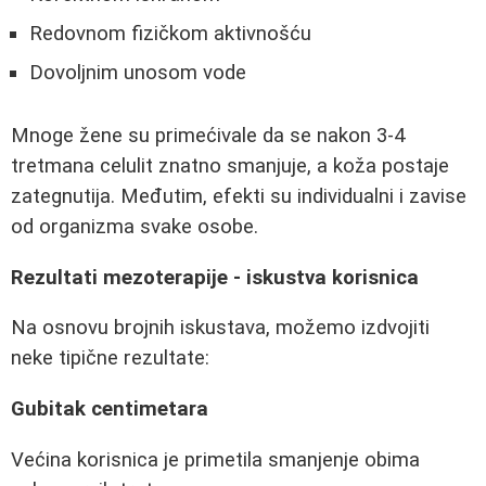
Redovnom fizičkom aktivnošću
Dovoljnim unosom vode
Mnoge žene su primećivale da se nakon 3-4
tretmana celulit znatno smanjuje, a koža postaje
zategnutija. Međutim, efekti su individualni i zavise
od organizma svake osobe.
Rezultati mezoterapije - iskustva korisnica
Na osnovu brojnih iskustava, možemo izdvojiti
neke tipične rezultate:
Gubitak centimetara
Većina korisnica je primetila smanjenje obima