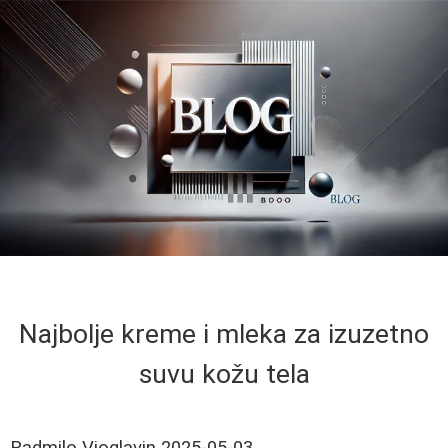
Najbolje kreme i mleka za izuzetno
suvu kožu tela
Radmilo Vioglavin
2025-05-03