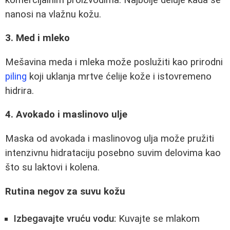
nanosi na vlažnu kožu.
3. Med i mleko
Mešavina meda i mleka može poslužiti kao prirodni
piling
koji uklanja mrtve ćelije kože i istovremeno
hidrira.
4. Avokado i maslinovo ulje
Maska od avokada i maslinovog ulja može pružiti
intenzivnu hidrataciju posebno suvim delovima kao
što su laktovi i kolena.
Rutina negov za suvu kožu
Izbegavajte vruću vodu:
Kuvajte se mlakom