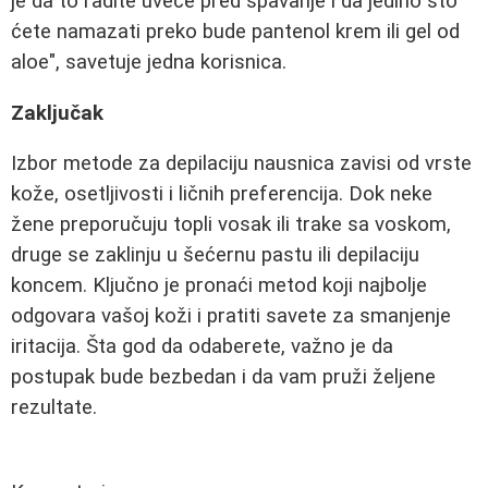
je da to radite uveče pred spavanje i da jedino što
ćete namazati preko bude pantenol krem ili gel od
aloe", savetuje jedna korisnica.
Zaključak
Izbor metode za depilaciju nausnica zavisi od vrste
kože, osetljivosti i ličnih preferencija. Dok neke
žene preporučuju topli vosak ili trake sa voskom,
druge se zaklinju u šećernu pastu ili depilaciju
koncem. Ključno je pronaći metod koji najbolje
odgovara vašoj koži i pratiti savete za smanjenje
iritacija. Šta god da odaberete, važno je da
postupak bude bezbedan i da vam pruži željene
rezultate.