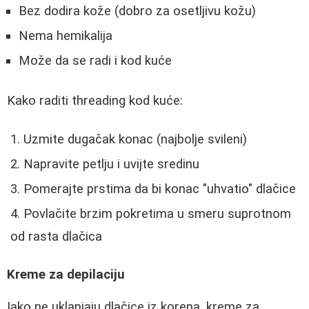
Bez dodira kože (dobro za osetljivu kožu)
Nema hemikalija
Može da se radi i kod kuće
Kako raditi threading kod kuće:
Uzmite dugačak konac (najbolje svileni)
Napravite petlju i uvijte sredinu
Pomerajte prstima da bi konac "uhvatio" dlačice
Povlačite brzim pokretima u smeru suprotnom
od rasta dlačica
Kreme za depilaciju
Iako ne uklanjaju dlačice iz korena, kreme za