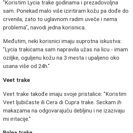
"Koristim Lycia trake godinama i prezadovoljna
sam. Ponekad malo više iziritiram kožu pa dođe do
crvenila, zato to uglavnom radim uveče i nema
problema", navodi jedna korisnica.
Međutim, neki korisnici imaju suprotna iskustva:
"Lycia trakicama sam napravila užas na licu - imam
oziljke, oguljenu kožu na 3 mesta i upaljeno oko
usana više od 24h."
Veet trake
Veet trake takođe imaju svoje pristalice: "Koristim
Veet ljubičaste ili Cera di Cupra trake. Seckam ih
makazama na odgovarajuću debljinu i ne izazivaju
mi iritacije."
Balea trake