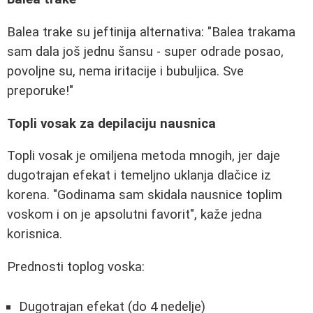
Balea trake su jeftinija alternativa: "Balea trakama
sam dala još jednu šansu - super odrade posao,
povoljne su, nema iritacije i bubuljica. Sve
preporuke!"
Topli vosak za depilaciju nausnica
Topli vosak je omiljena metoda mnogih, jer daje
dugotrajan efekat i temeljno uklanja dlačice iz
korena. "Godinama sam skidala nausnice toplim
voskom i on je apsolutni favorit", kaže jedna
korisnica.
Prednosti toplog voska:
Dugotrajan efekat (do 4 nedelje)