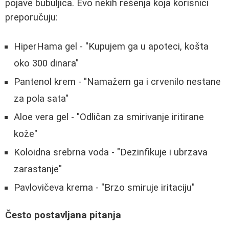
pojave bubuljica. Evo nekih rešenja koja korisnici
preporučuju:
HiperHama gel - "Kupujem ga u apoteci, košta
oko 300 dinara"
Pantenol krem - "Namažem ga i crvenilo nestane
za pola sata"
Aloe vera gel - "Odličan za smirivanje iritirane
kože"
Koloidna srebrna voda - "Dezinfikuje i ubrzava
zarastanje"
Pavlovičeva krema - "Brzo smiruje iritaciju"
Često postavljana pitanja