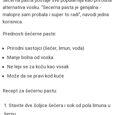
Šećerna pasta postaje sve popularnija kao prirodna
alternativa vosku. "Secerna pasta je genijalna -
malopre sam probala i super to radi", navodi jedna
korisnica.
Prednosti šećerne paste:
Prirodni sastojci (šećer, limun, voda)
Manje bolna od voska
Ne lepi se za kožu kao vosak
Može da se pravi kod kuće
Recept za šećernu pastu:
Stavite dve šoljice šećera i sok od pola limuna u
šerpu