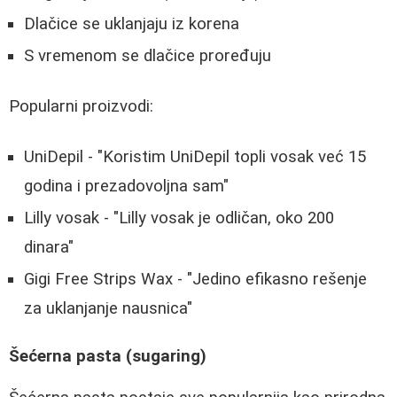
Dlačice se uklanjaju iz korena
S vremenom se dlačice proređuju
Popularni proizvodi:
UniDepil - "Koristim UniDepil topli vosak već 15
godina i prezadovoljna sam"
Lilly vosak - "Lilly vosak je odličan, oko 200
dinara"
Gigi Free Strips Wax - "Jedino efikasno rešenje
za uklanjanje nausnica"
Šećerna pasta (sugaring)