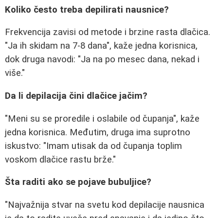
Koliko često treba depilirati nausnice?
Frekvencija zavisi od metode i brzine rasta dlačica.
"Ja ih skidam na 7-8 dana", kaže jedna korisnica,
dok druga navodi: "Ja na po mesec dana, nekad i
više."
Da li depilacija čini dlačice jačim?
"Meni su se proredile i oslabile od čupanja", kaže
jedna korisnica. Međutim, druga ima suprotno
iskustvo: "Imam utisak da od čupanja toplim
voskom dlačice rastu brže."
Šta raditi ako se pojave bubuljice?
"Najvažnija stvar na svetu kod depilacije nausnica