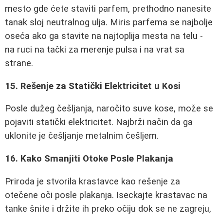
mesto gde ćete staviti parfem, prethodno nanesite
tanak sloj neutralnog ulja. Miris parfema se najbolje
oseća ako ga stavite na najtoplija mesta na telu -
na ruci na tački za merenje pulsa i na vrat sa
strane.
15. Rešenje za Statički Elektricitet u Kosi
Posle dužeg češljanja, naročito suve kose, može se
pojaviti statički elektricitet. Najbrži način da ga
uklonite je češljanje metalnim češljem.
16. Kako Smanjiti Otoke Posle Plakanja
Priroda je stvorila krastavce kao rešenje za
otečene oči posle plakanja. Iseckajte krastavac na
tanke šnite i držite ih preko očiju dok se ne zagreju,