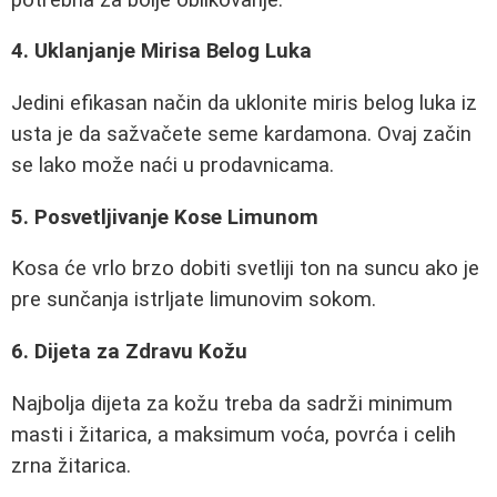
4. Uklanjanje Mirisa Belog Luka
Jedini efikasan način da uklonite miris belog luka iz
usta je da sažvačete seme kardamona. Ovaj začin
se lako može naći u prodavnicama.
5. Posvetljivanje Kose Limunom
Kosa će vrlo brzo dobiti svetliji ton na suncu ako je
pre sunčanja istrljate limunovim sokom.
6. Dijeta za Zdravu Kožu
Najbolja dijeta za kožu treba da sadrži minimum
masti i žitarica, a maksimum voća, povrća i celih
zrna žitarica.