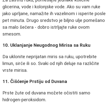
glicerina, vode i kolonjske vode. Ako su vam ruke
jako uprljane, namažite ih vazelinom i isperite posle
pet minuta. Drugo sredstvo je biljno ulje pomešano
sa malo šećera - dobro istrljajte ruke ovom
smesom.
10. Uklanjanje Neugodnog Mirisa sa Ruku
Da uklonite neprijatan miris sa ruku, upotrebite
limun, sirće ili so. Svaki od njih deluje na različite
vrste mirisa.
11. Čišćenje Prstiju od Duvana
Prste žute od duvana možete očistiti samo
hidrogen-peroksidom.