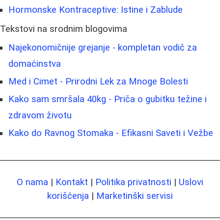
Hormonske Kontraceptive: Istine i Zablude
Tekstovi na srodnim blogovima
Najekonomičnije grejanje - kompletan vodič za
domaćinstva
Med i Cimet - Prirodni Lek za Mnoge Bolesti
Kako sam smršala 40kg - Priča o gubitku težine i
zdravom životu
Kako do Ravnog Stomaka - Efikasni Saveti i Vežbe
O nama
|
Kontakt
|
Politika privatnosti
|
Uslovi
korišćenja
|
Marketinški servisi