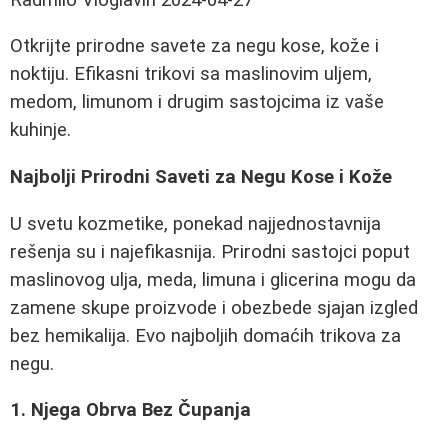
Otkrijte prirodne savete za negu kose, kože i
noktiju. Efikasni trikovi sa maslinovim uljem,
medom, limunom i drugim sastojcima iz vaše
kuhinje.
Najbolji Prirodni Saveti za Negu Kose i Kože
U svetu kozmetike, ponekad najjednostavnija
rešenja su i najefikasnija. Prirodni sastojci poput
maslinovog ulja, meda, limuna i glicerina mogu da
zamene skupe proizvode i obezbede sjajan izgled
bez hemikalija. Evo najboljih domaćih trikova za
negu.
1. Njega Obrva Bez Čupanja