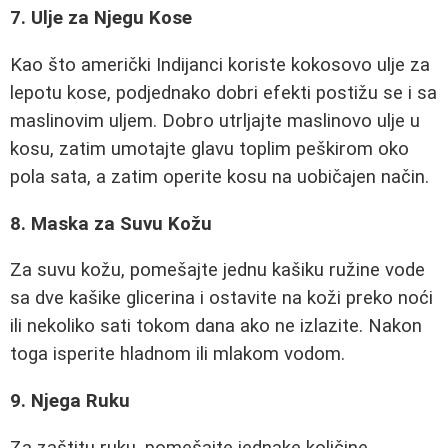
7. Ulje za Njegu Kose
Kao što američki Indijanci koriste kokosovo ulje za
lepotu kose, podjednako dobri efekti postižu se i sa
maslinovim uljem. Dobro utrljajte maslinovo ulje u
kosu, zatim umotajte glavu toplim peškirom oko
pola sata, a zatim operite kosu na uobičajen način.
8. Maska za Suvu Kožu
Za suvu kožu, pomešajte jednu kašiku ružine vode
sa dve kašike glicerina i ostavite na koži preko noći
ili nekoliko sati tokom dana ako ne izlazite. Nakon
toga isperite hladnom ili mlakom vodom.
9. Njega Ruku
Za zaštitu ruku, pomešajte jednake količine