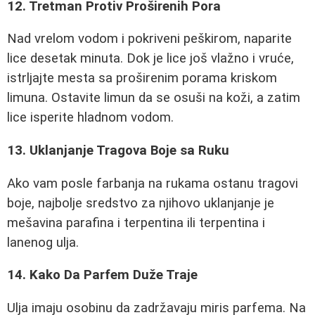
12. Tretman Protiv Proširenih Pora
Nad vrelom vodom i pokriveni peškirom, naparite
lice desetak minuta. Dok je lice još vlažno i vruće,
istrljajte mesta sa proširenim porama kriskom
limuna. Ostavite limun da se osuši na koži, a zatim
lice isperite hladnom vodom.
13. Uklanjanje Tragova Boje sa Ruku
Ako vam posle farbanja na rukama ostanu tragovi
boje, najbolje sredstvo za njihovo uklanjanje je
mešavina parafina i terpentina ili terpentina i
lanenog ulja.
14. Kako Da Parfem Duže Traje
Ulja imaju osobinu da zadržavaju miris parfema. Na