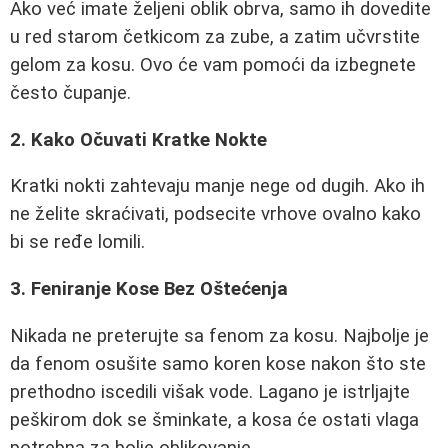
Ako već imate željeni oblik obrva, samo ih dovedite
u red starom četkicom za zube, a zatim učvrstite
gelom za kosu. Ovo će vam pomoći da izbegnete
često čupanje.
2. Kako Očuvati Kratke Nokte
Kratki nokti zahtevaju manje nege od dugih. Ako ih
ne želite skraćivati, podsecite vrhove ovalno kako
bi se ređe lomili.
3. Feniranje Kose Bez Oštećenja
Nikada ne preterujte sa fenom za kosu. Najbolje je
da fenom osušite samo koren kose nakon što ste
prethodno iscedili višak vode. Lagano je istrljajte
peškirom dok se šminkate, a kosa će ostati vlaga
potrebna za bolje oblikovanje.