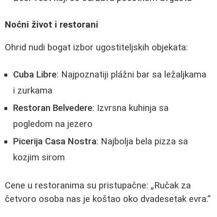
Noćni život i restorani
Ohrid nudi bogat izbor ugostiteljskih objekata:
Cuba Libre
: Najpoznatiji plážni bar sa ležaljkama
i zurkama
Restoran Belvedere
: Izvrsna kuhinja sa
pogledom na jezero
Picerija Casa Nostra
: Najbolja bela pizza sa
kozjim sirom
Cene u restoranima su pristupačne:
Ručak za
četvoro osoba nas je koštao oko dvadesetak evra.