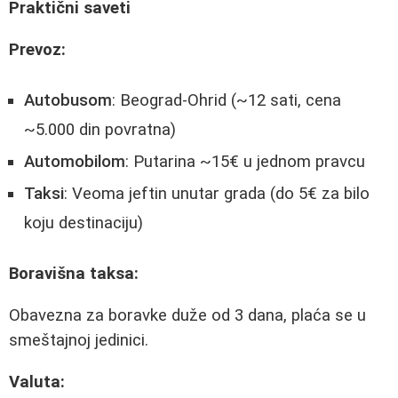
Praktični saveti
Prevoz:
Autobusom
: Beograd-Ohrid (~12 sati, cena
~5.000 din povratna)
Automobilom
: Putarina ~15€ u jednom pravcu
Taksi
: Veoma jeftin unutar grada (do 5€ za bilo
koju destinaciju)
Boravišna taksa:
Obavezna za boravke duže od 3 dana, plaća se u
smeštajnoj jedinici.
Valuta: