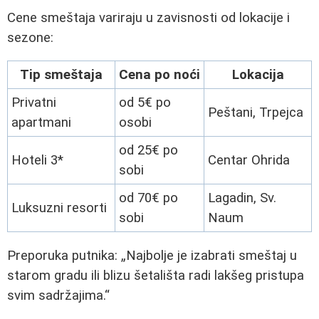
Cene smeštaja variraju u zavisnosti od lokacije i
sezone:
Tip smeštaja
Cena po noći
Lokacija
Privatni
od 5€ po
Peštani, Trpejca
apartmani
osobi
od 25€ po
Hoteli 3*
Centar Ohrida
sobi
od 70€ po
Lagadin, Sv.
Luksuzni resorti
sobi
Naum
Preporuka putnika:
Najbolje je izabrati smeštaj u
starom gradu ili blizu šetališta radi lakšeg pristupa
svim sadržajima.