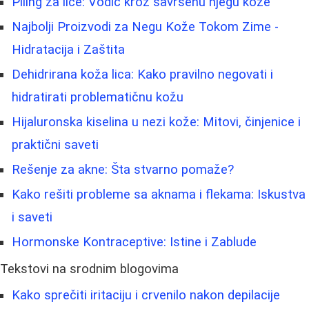
Piling za lice: Vodič kroz savršenu njegu kože
Najbolji Proizvodi za Negu Kože Tokom Zime -
Hidratacija i Zaštita
Dehidrirana koža lica: Kako pravilno negovati i
hidratirati problematičnu kožu
Hijaluronska kiselina u nezi kože: Mitovi, činjenice i
praktični saveti
Rešenje za akne: Šta stvarno pomaže?
Kako rešiti probleme sa aknama i flekama: Iskustva
i saveti
Hormonske Kontraceptive: Istine i Zablude
Tekstovi na srodnim blogovima
Kako sprečiti iritaciju i crvenilo nakon depilacije