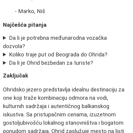
- Marko, Niš
Najčešća pitanja
Da li je potrebna međunarodna vozačka
dozvola?
Koliko traje put od Beograda do Ohrida?
Da li je Ohrid bezbedan za turiste?
Zaključak
Ohridsko jezero predstavlja idealnu destinaciju za
one koji traže kombinaciju odmora na vodi,
kulturnih sadržaja i autentičnog balkanskog
iskustva. Sa pristupačnim cenama, izuzetnom
gostoljubivošću lokalnog stanovništva i bogatom
ponudom sadržaja, Ohrid zaslužuje mesto na listi