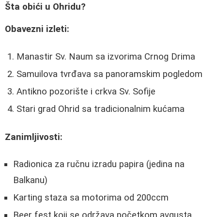
Šta obići u Ohridu?
Obavezni izleti:
Manastir Sv. Naum sa izvorima Crnog Drima
Samuilova tvrđava sa panoramskim pogledom
Antikno pozorište i crkva Sv. Sofije
Stari grad Ohrid sa tradicionalnim kućama
Zanimljivosti:
Radionica za ručnu izradu papira (jedina na
Balkanu)
Karting staza sa motorima od 200ccm
Beer fest koji se održava početkom avgusta