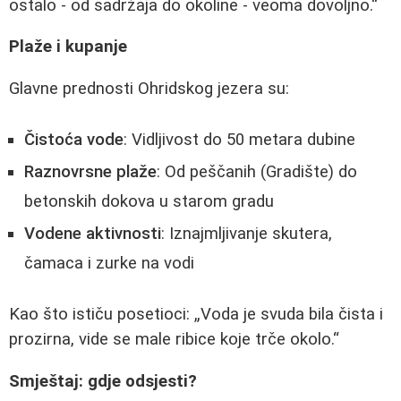
ostalo - od sadržaja do okoline - veoma dovoljno.
Plaže i kupanje
Glavne prednosti Ohridskog jezera su:
Čistoća vode
: Vidljivost do 50 metara dubine
Raznovrsne plaže
: Od peščanih (Gradište) do
betonskih dokova u starom gradu
Vodene aktivnosti
: Iznajmljivanje skutera,
čamaca i zurke na vodi
Kao što ističu posetioci:
Voda je svuda bila čista i
prozirna, vide se male ribice koje trče okolo.
Smještaj: gdje odsjesti?