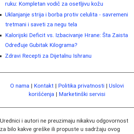
ruku: Kompletan vodič za osetljivu kožu
Uklanjanje strija i borba protiv celulita - savremeni
tretmani i saveti za negu tela
Kalorijski Deficit vs. Izbacivanje Hrane: Šta Zaista
Određuje Gubitak Kilograma?
Zdravi Recepti za Dijetalnu Ishranu
O nama
|
Kontakt
|
Politika privatnosti
|
Uslovi
korišćenja
|
Marketinški servisi
Urednici i autori ne preuzimaju nikakvu odgovornost
za bilo kakve greške ili propuste u sadržaju ovog