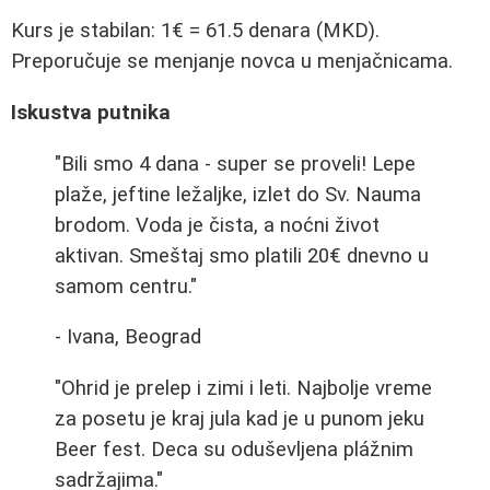
Kurs je stabilan: 1€ = 61.5 denara (MKD).
Preporučuje se menjanje novca u menjačnicama.
Iskustva putnika
"Bili smo 4 dana - super se proveli! Lepe
plaže, jeftine ležaljke, izlet do Sv. Nauma
brodom. Voda je čista, a noćni život
aktivan. Smeštaj smo platili 20€ dnevno u
samom centru."
- Ivana, Beograd
"Ohrid je prelep i zimi i leti. Najbolje vreme
za posetu je kraj jula kad je u punom jeku
Beer fest. Deca su oduševljena plážnim
sadržajima."