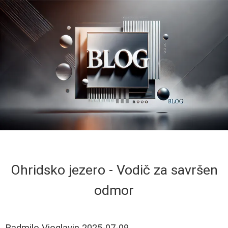
Ohridsko jezero - Vodič za savršen
odmor
Radmilo Vioglavin
2025-07-09