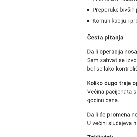
Preporuke bivših 
Komunikaciju i pr
Česta pitanja
Da li operacija nosa
Sam zahvat se izvodi
bol se lako kontroli
Koliko dugo traje 
Većina pacijenata s
godinu dana.
Da li će promena no
U većini slučajeva 