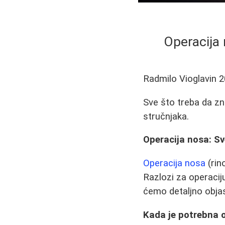
Operacija 
Radmilo Vioglavin
2
Sve što treba da zn
stručnjaka.
Operacija nosa: Sv
Operacija nosa
(rin
Razlozi za operaciju
ćemo detaljno objas
Kada je potrebna 