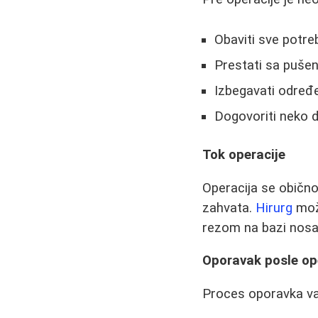
Obaviti sve potreb
Prestati sa puše
Izbegavati određe
Dogovoriti neko d
Tok operacije
Operacija se obično 
zahvata.
Hirurg
može
rezom na bazi nosa 
Oporavak posle op
Proces oporavka var