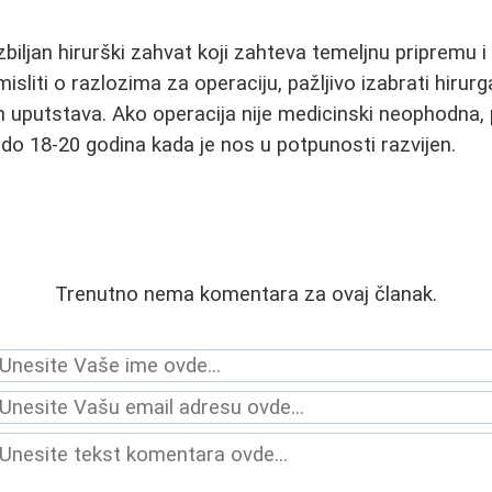
biljan hirurški zahvat koji zahteva temeljnu pripremu i
sliti o razlozima za operaciju, pažljivo izabrati hirurga
h uputstava. Ako operacija nije medicinski neophodna,
 do 18-20 godina kada je nos u potpunosti razvijen.
Trenutno nema komentara za ovaj članak.