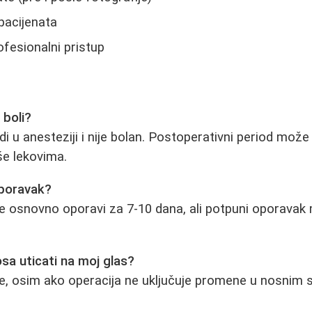
pacijenata
ofesionalni pristup
 boli?
 u anesteziji i nije bolan. Postoperativni period može bi
še lekovima.
oporavak?
e osnovno oporavi za 7-10 dana, ali potpuni oporavak m
sa uticati na moj glas?
ne, osim ako operacija ne uključuje promene u nosnim 