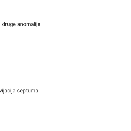
i druge anomalije
ijacija septuma