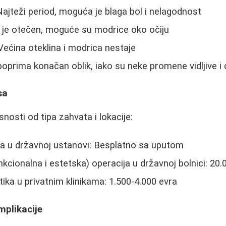
 Najteži period, moguća je blaga bol i nelagodnost
s je otečen, moguće su modrice oko očiju
 Većina oteklina i modrica nestaje
oprima konačan oblik, iako su neke promene vidljive i
sa
snosti od tipa zahvata i lokacije:
ma u državnoj ustanovi: Besplatno sa uputom
cionalna i estetska) operacija u državnoj bolnici: 20.
tika u privatnim klinikama: 1.500-4.000 evra
mplikacije