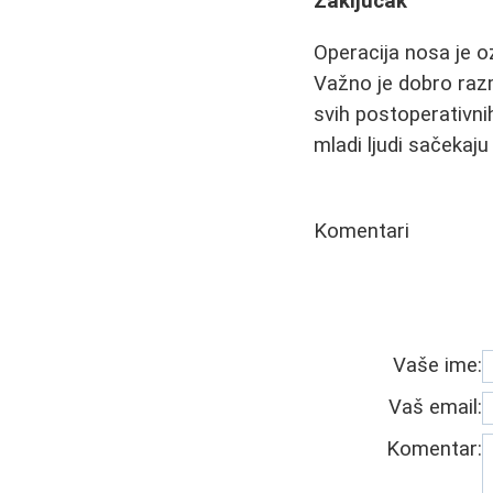
Zaključak
Operacija nosa je oz
Važno je dobro razmi
svih postoperativni
mladi ljudi sačekaju
Komentari
Vaše ime:
Vaš email:
Komentar: