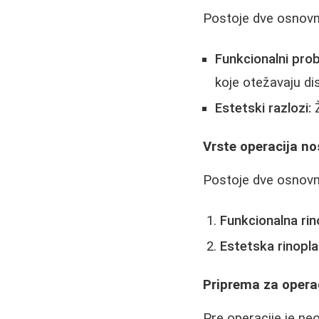
Postoje dve osnovne
Funkcionalni prob
koje otežavaju di
Estetski razlozi:
Ž
Vrste operacija n
Postoje dve osnovne
Funkcionalna rin
Estetska rinopla
Priprema za opera
Pre operacije je ne