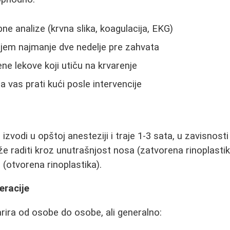
ne analize (krvna slika, koagulacija, EKG)
njem najmanje dve nedelje pre zahvata
ne lekove koji utiču na krvarenje
a vas prati kući posle intervencije
izvodi u opštoj anesteziji i traje 1-3 sata, u zavisnos
 raditi kroz unutrašnjost nosa (zatvorena rinoplastika
(otvorena rinoplastika).
eracije
ira od osobe do osobe, ali generalno: