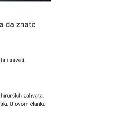
ba da znate
ta i saveti
 hirurških zahvata.
etski. U ovom članku