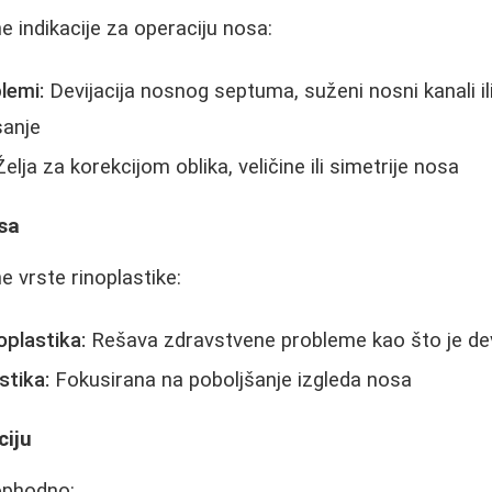
 indikacije za operaciju nosa:
lemi:
Devijacija nosnog septuma, suženi nosni kanali il
sanje
elja za korekcijom oblika, veličine ili simetrije nosa
osa
 vrste rinoplastike:
oplastika:
Rešava zdravstvene probleme kao što je dev
stika:
Fokusirana na poboljšanje izgleda nosa
ciju
ophodno: