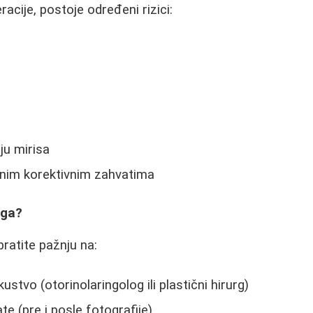
acije, postoje određeni rizici:
u mirisa
nim korektivnim zahvatima
rga?
bratite pažnju na:
skustvo (otorinolaringolog ili plastični hirurg)
e (pre i posle fotografije)