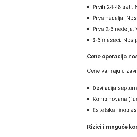
Prvih 24-48 sati:
Prva nedelja: No
Prva 2-3 nedelje:
3-6 meseci: Nos p
Cene operacija no
Cene variraju u zavi
Devijacija septu
Kombinovana (funk
Estetska rinoplas
Rizici i moguće ko