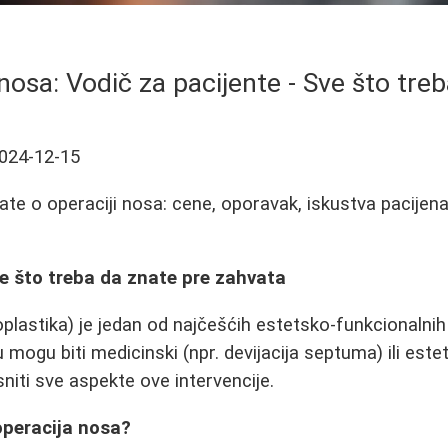
nosa: Vodič za pacijente - Sve što tre
024-12-15
ate o operaciji nosa: cene, oporavak, iskustva pacijena
e što treba da znate pre zahvata
oplastika) je jedan od najčešćih estetsko-funkcionalnih
 mogu biti medicinski (npr. devijacija septuma) ili est
niti sve aspekte ove intervencije.
operacija nosa?