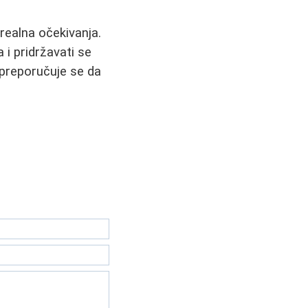
 realna očekivanja.
 i pridržavati se
 preporučuje se da