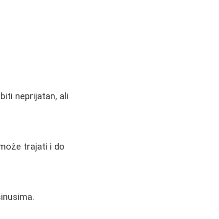
ti neprijatan, ali
ože trajati i do
sinusima.