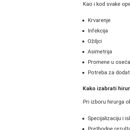
Kao i kod svake oper
Krvarenje
Infekcija
Ožiljci
Asimetrija
Promene u osećaj
Potreba za dodat
Kako izabrati hiru
Pri izboru hirurga o
Specijalizaciju i i
Prethodne rezultat