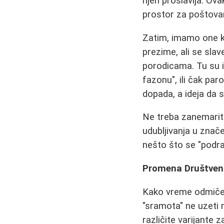
njen proslavlja. Ov
prostor za poštovanj
Zatim, imamo one ko
prezime, ali se sla
porodicama. Tu su i 
fazonu", ili čak pa
dopada, a ideja da se
Ne treba zanemariti n
udubljivanja u znač
nešto što se "podr
Promena Društveni
Kako vreme odmiče
"sramota" ne uzeti m
različite varijante