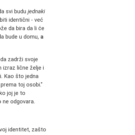
da svi budu
jednaki
iti identični - već
e da bira da li će
li da bude u domu,
a
da zadrži svoje
izraz lične želje i
i. Kao što jedna
prema toj osobi."
o joj je to
to ne odgovara.
oj identitet, zašto