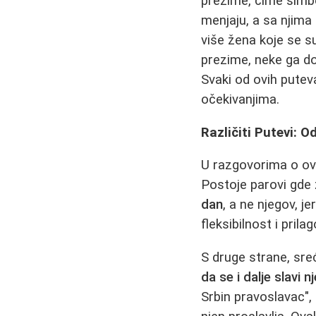
prezime, čime simbo
menjaju, a sa njima
više žena koje se 
prezime, neke ga do
Svaki od ovih putev
očekivanjima.
Različiti Putevi: O
U razgovorima o ovoj 
Postoje parovi gde
dan
, a ne njegov, j
fleksibilnost i pril
S druge strane, sre
da se i dalje slavi n
Srbin pravoslavac",