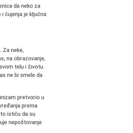
jenica da neko za
i čujenja je ključna
a
. Za neke,
s, na obrazovanje,
vom telu i životu.
nas ne bi smele da
inizam pretvorio u
 vređanja prema
to ističu da su
zuje nepoštovanje