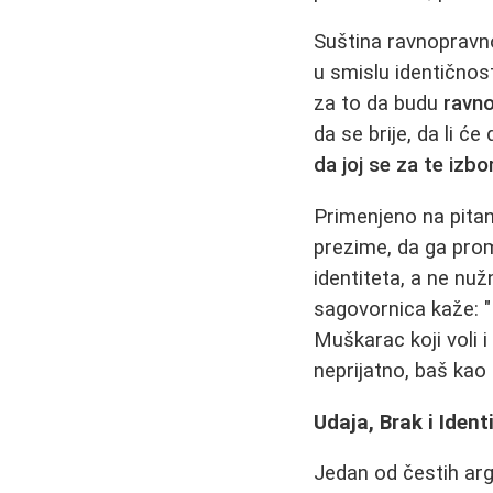
Suština ravnopravno
u smislu identičnosti
za to da budu
ravno
da se brije, da li će
da joj se za te izb
Primenjeno na pitan
prezime, da ga prome
identiteta, a ne nu
sagovornica kaže: 
Muškarac koji voli i
neprijatno, baš kao
Udaja, Brak i Iden
Jedan od čestih argu