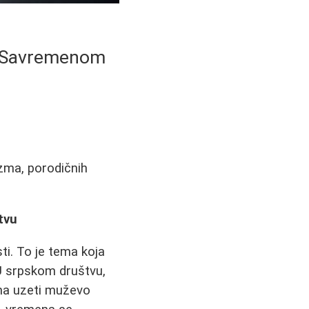
 u Savremenom
izma, porodičnih
tvu
ti. To je tema koja
. U srpskom društvu,
na uzeti muževo