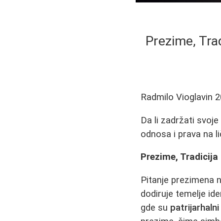
Prezime, Tra
Radmilo Vioglavin
2
Da li zadržati svoj
odnosa i prava na l
Prezime, Tradicij
Pitanje prezimena n
dodiruje temelje ide
gde su
patrijarhaln