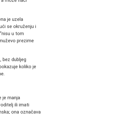
ira može naći
na je uzela
ući se okruženju i
 "nisu u tom
se muževo prezime
", bez dubljeg
pokazuje koliko je
me.
e je manja
itelj ili imati
šinska; ona označava