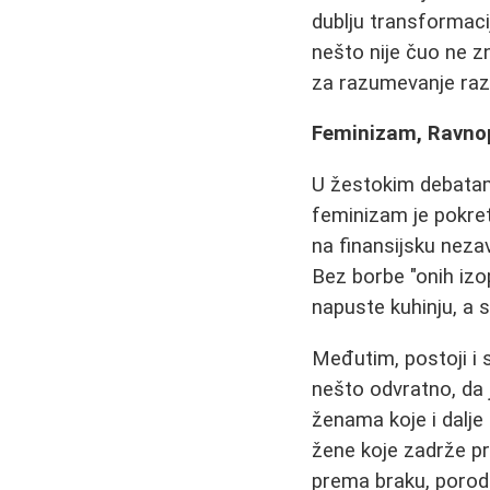
dublju transformacij
nešto nije čuo ne zn
za razumevanje razn
Feminizam, Ravnopr
U žestokim debata
feminizam je pokre
na finansijsku neza
Bez borbe "onih izo
napuste kuhinju, a 
Međutim, postoji i
nešto odvratno, da 
ženama koje i dalje 
žene koje zadrže pr
prema braku, porodic