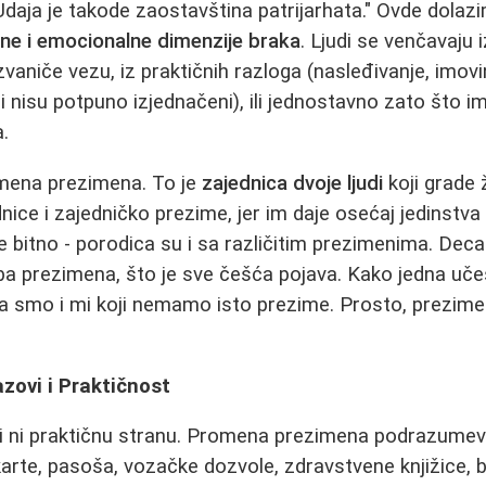
daja je takode zaostavština patrijarhata." Ovde dolaz
ne i emocionalne dimenzije braka
. Ljudi se venčavaju
 ozvaniče vezu, iz praktičnih razloga (nasleđivanje, imovi
i nisu potpuno izjednačeni), ili jednostavno zato što i
.
mena prezimena. To je
zajednica dvoje ljudi
koji grade 
nice i zajedničko prezime, jer im daje osećaj jedinstva 
je bitno - porodica su i sa različitim prezimenima. De
oba prezimena, što je sve češća pojava. Kako jedna uč
a smo i mi koji nemamo isto prezime. Prosto, prezime 
azovi i Praktičnost
i ni praktičnu stranu. Promena prezimena podrazume
arte, pasoša, vozačke dozvole, zdravstvene knjižice, 