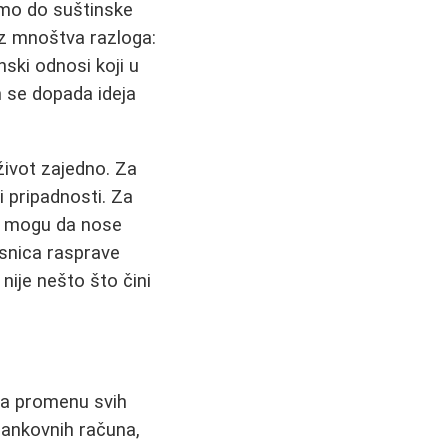
imo do suštinske
 iz mnoštva razloga:
nski odnosi koji u
m se dopada ideja
život zajedno. Za
i pripadnosti. Za
ca mogu da nose
esnica rasprave
nije nešto što čini
va promenu svih
bankovnih računa,