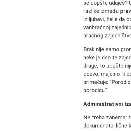
se uopšte udaješ? U
razlike između
prav
iz ljubavi, želje da
vanbračnoj zajednic
bračnog zajedništva
Brak nije samo pro
neke je deo te zajed
druge, to uopšte ni
očevo, majčino ili 
primećuje: "Porodic
porodicu."
Administrativni Iz
Ne treba zanemarit
dokumenata: lične k