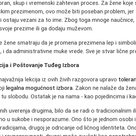
poran, skup i vremenski zahtevan proces. Za žene koje 
čkim prezimenom, ovo može biti poseban problem, jer n
i ostaju vezani za to ime. Zbog toga mnoge naučnice, u
 svoje prezime ili ga dodaju muževom.
e žene smatraju da je promena prezimena lep i simboli
 i da administrativne muke vrede. Sve je stvar lične pro
cija i Poštovanje Tuđeg Izbora
ajvažnija lekcija iz ovih živih razgovora upravo
toleran
oji
legalna mogućnost izbora
. Zakon ne nalaže da že
e tu slobodu. Ostatak je na nama - kao pojedincima i ka
h uverenja drugima, bilo da se radi o tradicionalnim i
mo u sukobe i nesporazume. Ono što je jednom osobi 
dicijama, drugoj je odricanje od ličnog identiteta. Ono