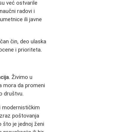
su već ostvarile
aučni radovi i
metnice ili javne
čan čin, deo ulaska
cene i prioriteta.
cija
. Živimo u
na mora da promeni
o društvu.
li modernističkim
izraz poštovanja
 što je jednoj ženi