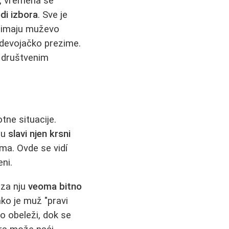
m, vremena se
di izbora
. Sve je
uzimaju muževo
 devojačko prezime.
a društvenim
otne situacije.
gu
slavi njen krsni
ema. Ovde se vidí
eni.
 za nju
veoma bitno
ako je muž "pravi
o obeleži, dok se