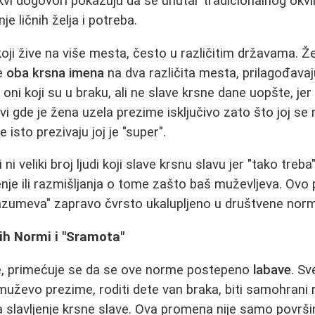
akvi dogovori pokazuju da se unutar tradicionalnog okv
e ličnih želja i potreba.
ji žive na više mesta, često u različitim državama. Že
ve
oba krsna imena
na dva različita mesta, prilagođavaj
oni koji su u braku, ali ne slave krsne dane uopšte, jer
rovi gde je žena uzela prezime isključivo zato što joj 
 isto prezivaju joj je "super".
i veliki broj ljudi koji slave krsnu slavu jer "tako treba
enje ili razmišljanja o tome zašto baš muževljeva. Ovo 
azumeva" zapravo čvrsto ukalupljeno u društvene nor
h Normi i "Sramota"
, primećuje se da se ove norme postepeno
labave
. Sv
uževo prezime, roditi dete van braka, biti samohrani rod
 za slavljenje krsne slave. Ova promena nije samo povr