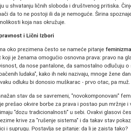
u u shvatanju ličnih sloboda i društvenog pritiska. Čin
ači da to ne postoji ili da je nemoguće. Širina spoznaje 
olikosti koja nas okružuje.
avnost i Lični Izbori
ma oko prezimena često se nameće pitanje
feminizm
t koji je ženama omogućio osnovna prava: pravo na gla
visnost, da nose pantalone, da samostalno odlučuju o s
pačenih ludaka", kako ih neki nazivaju, mnoge žene da
svaku odluku bi donosio muškarac - prvo otac, pa muž.
 snažan stav da se savremeni, "novokomponovani" fem
je prešao okvire borbe za prava i postao pun mržnje i
imaju "dozu tradicionalnosti" u sebi. Ovakvi glasovi čes
ezime krive za "rušenje sistema" i da takav stav poka
i i suprugu. Postavlja se pitanje: da li je zaista tako?