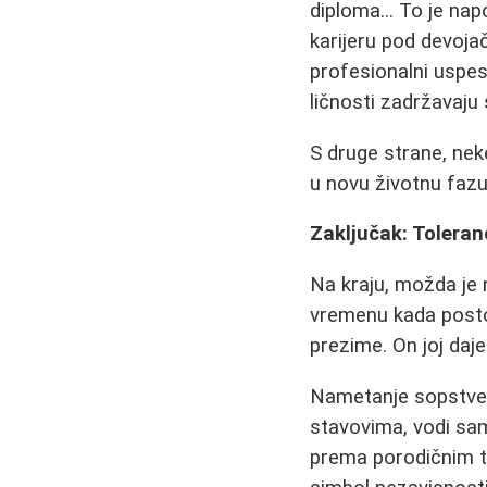
diploma... To je na
karijeru pod devoja
profesionalni uspes
ličnosti zadržavaju
S druge strane, nek
u novu životnu fazu,
Zaključak: Toleran
Na kraju, možda je n
vremenu kada post
prezime. On joj daj
Nametanje sopstveni
stavovima, vodi sa
prema porodičnim tra