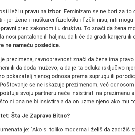
sti leži u
pravu na izbor
. Feminizam se ne bori za to 
 - jer žene i muškarci fiziološki i fizčki nisu, niti mogu b
pravni
pred zakonom i u društvu. To znači da žena mož
 da nosi pantalone ili haljinu, da li će da gradi karijeru i
ore ne nameću posledice
.
je prezimena, ravnopravnost znači da žena ima pravo 
ni ili da doda muževo, a da je ta odluka isključivo njen 
žno pokazatelj njenog odnosa prema suprugu ili porodic
"Poštovanje se ne iskazuje prezimenom, već odnosom 
 poštuje svoju partneru neće insistirati na prezimenu ak
 što ni ona ne bi insistirala da on uzme njeno ako mu 
titet: Šta Je Zapravo Bitno?
menata je: "Ako si toliko moderna i želiš da zadržiš sv