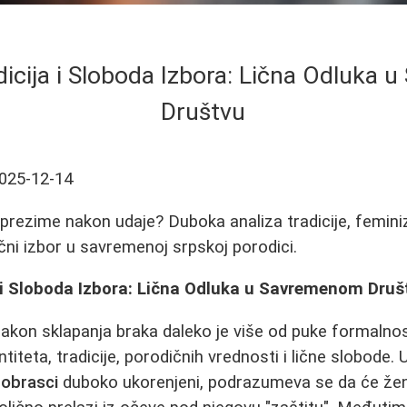
dicija i Sloboda Izbora: Lična Odluka
Društvu
025-12-14
e prezime nakon udaje? Duboka analiza tradicije, femin
ični izbor u savremenoj srpskoj porodici.
a i Sloboda Izbora: Lična Odluka u Savremenom Druš
akon sklapanja braka daleko je više od puke formalnos
ntiteta, tradicije, porodičnih vrednosti i lične slobode
i obrasci
duboko ukorenjeni, podrazumeva se da će že