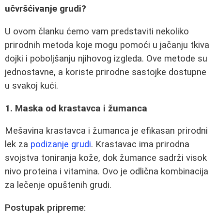
učvršćivanje grudi?
U ovom članku ćemo vam predstaviti nekoliko
prirodnih metoda koje mogu pomoći u jačanju tkiva
dojki i poboljšanju njihovog izgleda. Ove metode su
jednostavne, a koriste prirodne sastojke dostupne
u svakoj kući.
1. Maska od krastavca i žumanca
Mešavina krastavca i žumanca je efikasan prirodni
lek za
podizanje grudi
. Krastavac ima prirodna
svojstva toniranja kože, dok žumance sadrži visok
nivo proteina i vitamina. Ovo je odlična kombinacija
za lečenje opuštenih grudi.
Postupak pripreme: