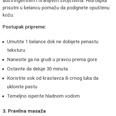
adstringentnim i hranljivim svojstvima. Hidrolipidi
prisutni u belancu pomažu da podignete opuštenu
kožu.
Postupak pripreme:
Umutite 1 belance dok ne dobijete penastu
teksturu
Nanesite ga na grudi u pravcu prema gore
Ostavite da deluje 30 minuta
Koristite sok od krastavca ili crnog luka da
uklonite pastu
Temeljno isperite hladnom vodom
3. Pravilna masaža