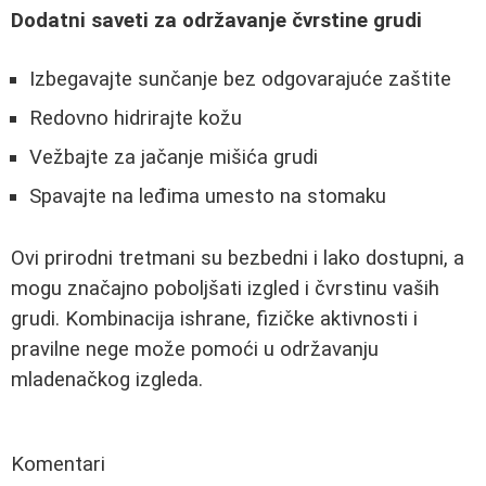
Dodatni saveti za održavanje čvrstine grudi
Izbegavajte sunčanje bez odgovarajuće zaštite
Redovno hidrirajte kožu
Vežbajte za jačanje mišića grudi
Spavajte na leđima umesto na stomaku
Ovi prirodni tretmani su bezbedni i lako dostupni, a
mogu značajno poboljšati izgled i čvrstinu vaših
grudi. Kombinacija ishrane, fizičke aktivnosti i
pravilne nege može pomoći u održavanju
mladenačkog izgleda.
Komentari