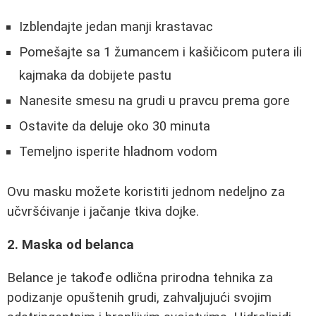
Izblendajte jedan manji krastavac
Pomešajte sa 1 žumancem i kašičicom putera ili
kajmaka da dobijete pastu
Nanesite smesu na grudi u pravcu prema gore
Ostavite da deluje oko 30 minuta
Temeljno isperite hladnom vodom
Ovu masku možete koristiti jednom nedeljno za
učvršćivanje i jačanje tkiva dojke.
2. Maska od belanca
Belance je takođe odlična prirodna tehnika za
podizanje opuštenih grudi, zahvaljujući svojim