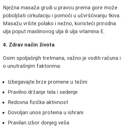
Nježna masaža grudi u pravcu prema gore može
poboljšati cirkulaciju i pomoći u učvršćivanju tkiva.
Masažu vršite polako i nežno, koristeći prirodna
ulja poput maslinovog ulja ili ulja vitamina E.
4. Zdrav način života
Osim spoljašnjih tretmana, važno je voditi računa i
o unutrašnjim faktorima:
Izbegavajte brze promene u težini
Pravilno držanje tela i sedenje
Redovna fizička aktivnost
Dovoljan unos proteina u ishrani
Pravilan izbor donjeg veša