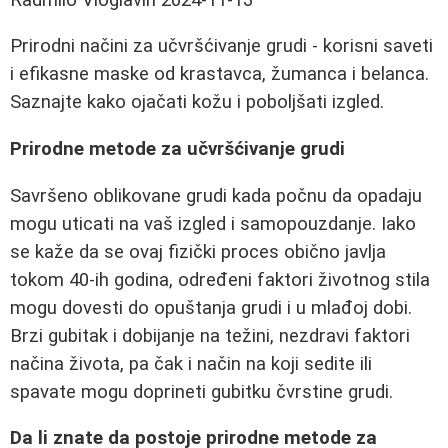
Prirodni načini za učvršćivanje grudi - korisni saveti
i efikasne maske od krastavca, žumanca i belanca.
Saznajte kako ojačati kožu i poboljšati izgled.
Prirodne metode za učvršćivanje grudi
Savršeno oblikovane grudi kada počnu da opadaju
mogu uticati na vaš izgled i samopouzdanje. Iako
se kaže da se ovaj fizički proces obično javlja
tokom 40-ih godina, određeni faktori životnog stila
mogu dovesti do opuštanja grudi i u mlađoj dobi.
Brzi gubitak i dobijanje na težini, nezdravi faktori
načina života, pa čak i način na koji sedite ili
spavate mogu doprineti gubitku čvrstine grudi.
Da li znate da postoje prirodne metode za