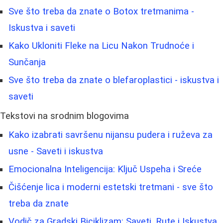
Sve što treba da znate o Botox tretmanima -
Iskustva i saveti
Kako Ukloniti Fleke na Licu Nakon Trudnoće i
Sunčanja
Sve što treba da znate o blefaroplastici - iskustva i
saveti
Tekstovi na srodnim blogovima
Kako izabrati savršenu nijansu pudera i ruževa za
usne - Saveti i iskustva
Emocionalna Inteligencija: Ključ Uspeha i Sreće
Čišćenje lica i moderni estetski tretmani - sve što
treba da znate
Vodič za Gradski Biciklizam: Saveti, Rute i Iskustva