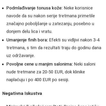
Podmlađivanje tonusa kože:
Neke korisnice
navode da su nakon serije tretmana primetile
značajno poboljšanje u zatezanju, posebno u
donjem delu lica i vratu.
Umanjenje finih bora:
Efekti su vidljivi nakon 3-4
tretmana, s tim da rezultati traju do godinu dana
uz održavanje.
Povoljne cene u manjim salonima:
Neki saloni
nude tretmane za 20-50 EUR, dok klinike
naplaćuju i po 400 EUR po sesiji.
Negativna Iskustva