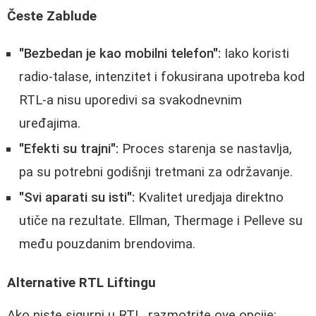
Česte Zablude
"Bezbedan je kao mobilni telefon":
Iako koristi
radio-talase, intenzitet i fokusirana upotreba kod
RTL-a nisu uporedivi sa svakodnevnim
uređajima.
"Efekti su trajni":
Proces starenja se nastavlja,
pa su potrebni godišnji tretmani za održavanje.
"Svi aparati su isti":
Kvalitet uredjaja direktno
utiče na rezultate. Ellman, Thermage i Pelleve su
među pouzdanim brendovima.
Alternative RTL Liftingu
Ako niste sigurni u RTL, razmotrite ove opcije: