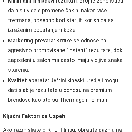
Minimalni ili nikakvi rezultati:
Brojne žene ističu
da nisu videle promene čak ni nakon više
tretmana, posebno kod starijih korisnica sa
izraženim opuštanjem kože.
Marketing prevara:
Kritike se odnose na
agresivno promovisane "instant" rezultate, dok
zaposleni u salonima često imaju vidljive znake
starenja.
Kvalitet aparata:
Jeftini kineski uredjaji mogu
dati slabije rezultate u odnosu na premium
brendove kao što su Thermage ili Ellman.
Ključni Faktori za Uspeh
Ako razmišljate o RTL liftingu, obratite pažnju na