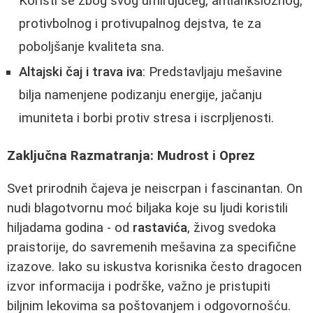
Koristi se zbog svog umirujućeg, antianksioznog,
protivbolnog i protivupalnog dejstva, te za
poboljšanje kvaliteta sna.
Altajski čaj i trava iva
: Predstavljaju mešavine
bilja namenjene podizanju energije, jačanju
imuniteta i borbi protiv stresa i iscrpljenosti.
Zaključna Razmatranja: Mudrost i Oprez
Svet prirodnih čajeva je neiscrpan i fascinantan. On
nudi blagotvornu moć biljaka koje su ljudi koristili
hiljadama godina - od
rastavića
, živog svedoka
praistorije, do savremenih mešavina za specifične
izazove. Iako su iskustva korisnika često dragocen
izvor informacija i podrške, važno je pristupiti
biljnim lekovima sa poštovanjem i odgovornošću.