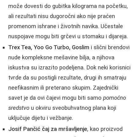
može dovesti do gubitka kilograma na početku,
ali rezultati nisu dugoročni ako nije praćen
promenom ishrane i životnih navika. Učestale
nuspojave mogu biti grčevi u stomaku i dijareja.
Trex Tea, Yoo Go Turbo, Goslim
i slični brendovi
nude kompleksne mešavine bilja, a njihova
iskustva su izrazito podeljena. Dok neki korisnici
tvrde da su postigli rezultate, drugi ih smatraju
neefikasnim ili preterano skupim. Zajednički
savet je da ovi čajevi mogu biti samo
pomoćno
sredstvo
u okviru sveobuhvatnog plana koji
uključuje dijetu i vežbanje.
Josif Pančić čaj za mršavljenje
, kao proizvod