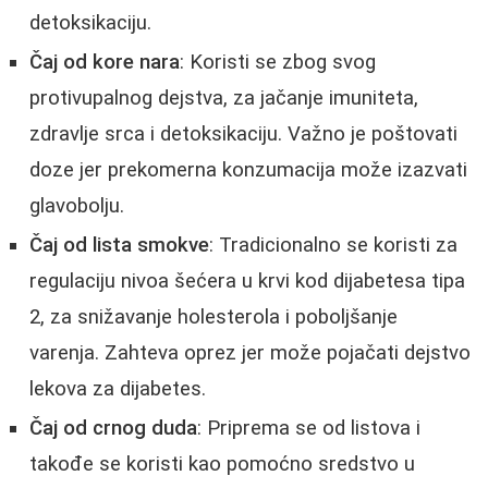
detoksikaciju.
Čaj od kore nara
: Koristi se zbog svog
protivupalnog dejstva, za jačanje imuniteta,
zdravlje srca i detoksikaciju. Važno je poštovati
doze jer prekomerna konzumacija može izazvati
glavobolju.
Čaj od lista smokve
: Tradicionalno se koristi za
regulaciju nivoa šećera u krvi kod dijabetesa tipa
2, za snižavanje holesterola i poboljšanje
varenja. Zahteva oprez jer može pojačati dejstvo
lekova za dijabetes.
Čaj od crnog duda
: Priprema se od listova i
takođe se koristi kao pomoćno sredstvo u