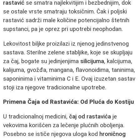
rastavić
se smatra najlekvitijim i bezbednijim, dok
se ostale vrste smatraju toksičnim. Čak i poljski
rastavić sadrži male količine potencijalno štetnih
supstanci, pa je oprez pri upotrebi neophodan.
Lekovitost biljke proizilazi iz njenog jedinstvenog
sastava. Sterilne zelene stabljike, koje se skupljaju
za čaj, bogate su jedinjenjima
silicijuma
, kalcijuma,
kalijuma, gvožđa, mangana, flavonoidima, taninima,
saponinima i vitaminima C i E. Ovaj izuzetan sastav
stoji iza njegove tradicionalne upotrebe.
Primena Čaja od Rastavića: Od Pluća do Kostiju
U tradicionalnoj medicini,
čaj od rastavića
je
vekovima korišćen za lečenje plućnih oboljenja.
Posebno se ističe njegova uloga kod
hroničnog