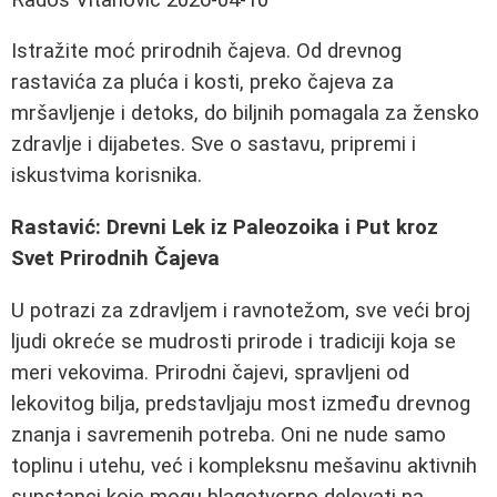
Istražite moć prirodnih čajeva. Od drevnog
rastavića za pluća i kosti, preko čajeva za
mršavljenje i detoks, do biljnih pomagala za žensko
zdravlje i dijabetes. Sve o sastavu, pripremi i
iskustvima korisnika.
Rastavić: Drevni Lek iz Paleozoika i Put kroz
Svet Prirodnih Čajeva
U potrazi za zdravljem i ravnotežom, sve veći broj
ljudi okreće se mudrosti prirode i tradiciji koja se
meri vekovima. Prirodni čajevi, spravljeni od
lekovitog bilja, predstavljaju most između drevnog
znanja i savremenih potreba. Oni ne nude samo
toplinu i utehu, već i kompleksnu mešavinu aktivnih
supstanci koje mogu blagotvorno delovati na