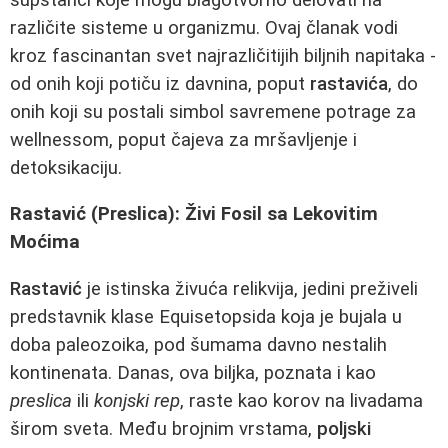
različite sisteme u organizmu. Ovaj članak vodi
kroz fascinantan svet najrazličitijih biljnih napitaka -
od onih koji potiču iz davnina, poput
rastavića
, do
onih koji su postali simbol savremene potrage za
wellnessom, poput čajeva za mršavljenje i
detoksikaciju.
Rastavić (Preslica): Živi Fosil sa Lekovitim
Moćima
Rastavić
je istinska živuća relikvija, jedini preživeli
predstavnik klase Equisetopsida koja je bujala u
doba paleozoika, pod šumama davno nestalih
kontinenata. Danas, ova biljka, poznata i kao
preslica
ili
konjski rep
, raste kao korov na livadama
širom sveta. Među brojnim vrstama,
poljski