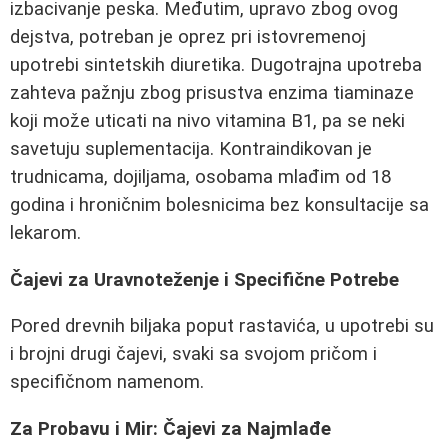
izbacivanje peska. Međutim, upravo zbog ovog
dejstva, potreban je oprez pri istovremenoj
upotrebi sintetskih diuretika. Dugotrajna upotreba
zahteva pažnju zbog prisustva enzima tiaminaze
koji može uticati na nivo vitamina B1, pa se neki
savetuju suplementacija. Kontraindikovan je
trudnicama, dojiljama, osobama mlađim od 18
godina i hroničnim bolesnicima bez konsultacije sa
lekarom.
Čajevi za Uravnoteženje i Specifične Potrebe
Pored drevnih biljaka poput rastavića, u upotrebi su
i brojni drugi čajevi, svaki sa svojom pričom i
specifičnom namenom.
Za Probavu i Mir: Čajevi za Najmlađe