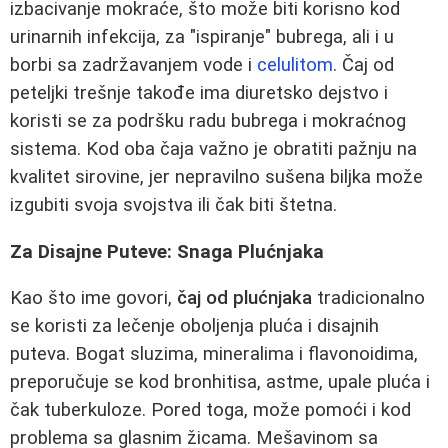
izbacivanje mokraće, što može biti korisno kod
urinarnih infekcija, za "ispiranje" bubrega, ali i u
borbi sa zadržavanjem vode i
celulitom
. Čaj od
peteljki trešnje takođe ima diuretsko dejstvo i
koristi se za podršku radu bubrega i mokraćnog
sistema. Kod oba čaja važno je obratiti pažnju na
kvalitet sirovine, jer nepravilno sušena biljka može
izgubiti svoja svojstva ili čak biti štetna.
Za Disajne Puteve: Snaga Plućnjaka
Kao što ime govori,
čaj od plućnjaka
tradicionalno
se koristi za lečenje oboljenja pluća i disajnih
puteva. Bogat sluzima, mineralima i flavonoidima,
preporučuje se kod bronhitisa, astme, upale pluća i
čak tuberkuloze. Pored toga, može pomoći i kod
problema sa glasnim žicama. Mešavinom sa