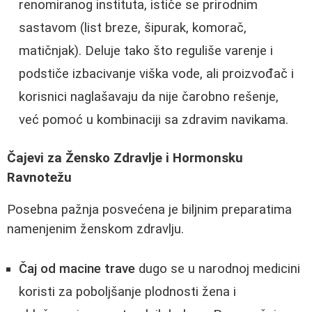
renomiranog instituta, ističe se prirodnim
sastavom (list breze, šipurak, komorač,
matičnjak). Deluje tako što reguliše varenje i
podstiče izbacivanje viška vode, ali proizvođač i
korisnici naglašavaju da nije čarobno rešenje,
već pomoć u kombinaciji sa zdravim navikama.
Čajevi za Žensko Zdravlje i Hormonsku
Ravnotežu
Posebna pažnja posvećena je biljnim preparatima
namenjenim ženskom zdravlju.
Čaj od macine trave
dugo se u narodnoj medicini
koristi za poboljšanje plodnosti žena i