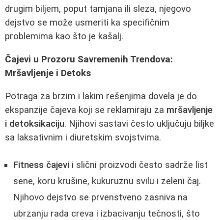
drugim biljem, poput tamjana ili sleza, njegovo
dejstvo se može usmeriti ka specifičnim
problemima kao što je kašalj.
Čajevi u Prozoru Savremenih Trendova:
Mršavljenje i Detoks
Potraga za brzim i lakim rešenjima dovela je do
ekspanzije čajeva koji se reklamiraju za
mršavljenje
i detoksikaciju
. Njihovi sastavi često uključuju biljke
sa laksativnim i diuretskim svojstvima.
Fitness čajevi
i slični proizvodi često sadrže list
sene, koru krušine, kukuruznu svilu i zeleni čaj.
Njihovo dejstvo se prvenstveno zasniva na
ubrzanju rada creva i izbacivanju tečnosti, što