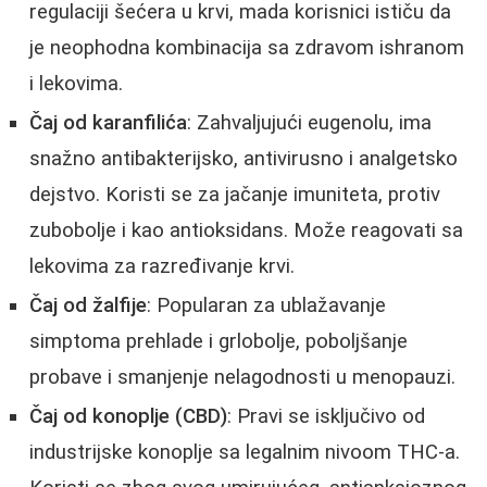
regulaciji šećera u krvi, mada korisnici ističu da
je neophodna kombinacija sa zdravom ishranom
i lekovima.
Čaj od karanfilića
: Zahvaljujući eugenolu, ima
snažno antibakterijsko, antivirusno i analgetsko
dejstvo. Koristi se za jačanje imuniteta, protiv
zubobolje i kao antioksidans. Može reagovati sa
lekovima za razređivanje krvi.
Čaj od žalfije
: Popularan za ublažavanje
simptoma prehlade i grlobolje, poboljšanje
probave i smanjenje nelagodnosti u menopauzi.
Čaj od konoplje (CBD)
: Pravi se isključivo od
industrijske konoplje sa legalnim nivoom THC-a.