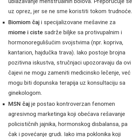
ublažavanje menstrualnih bolova. Preporučuje se
uz oprez, jer se ne sme koristiti tokom trudnoće.
Biomiom čaj
i specijalizovane mešavine za
miome i ciste
sadrže biljke sa protivupalnim i
hormonoregulišućim svojstvima (npr. kopriva,
kantarion, hajdučka trava). Iako postoje brojna
pozitivna iskustva, stručnjaci upozoravaju da ovi
čajevi ne mogu zameniti medicinsko lečenje, već
mogu biti dopunska terapija uz konsultaciju sa
ginekologom.
MSN čaj
je postao kontroverzan fenomen
agresivnog marketinga koji obećava rešavanje
policističnih jajnika, hormonskog disbalansa, pa
čak i povećanje grudi. Iako ima poklonika koji