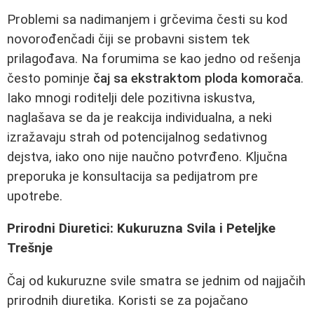
Problemi sa nadimanjem i grčevima česti su kod
novorođenčadi čiji se probavni sistem tek
prilagođava. Na forumima se kao jedno od rešenja
često pominje
čaj sa ekstraktom ploda komorača
.
Iako mnogi roditelji dele pozitivna iskustva,
naglašava se da je reakcija individualna, a neki
izražavaju strah od potencijalnog sedativnog
dejstva, iako ono nije naučno potvrđeno. Ključna
preporuka je konsultacija sa pedijatrom pre
upotrebe.
Prirodni Diuretici: Kukuruzna Svila i Peteljke
Trešnje
Čaj od kukuruzne svile smatra se jednim od najjačih
prirodnih diuretika. Koristi se za pojačano