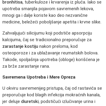
bronhitisa
, tuberkuloze i krvarenja iz pluća. Iako se
upotreba smanjila pojavom savremenih lekova,
mnogi ga i dalje koriste kao deo nezvanične
medicine, beležeći poboljšanje apetita i krvne slike.
Zahvaljujući silicijumu koji podstiče apsorpciju
kalcijuma, čaj se tradicionalno preporučuje za
zarastanje kostiju
nakon preloma, kod
osteoporoze i za ublažavanje reumatskih bolova.
Takode, spoljašnja upotreba (obloge) korišćena je
za brže zarastanje rana.
Savremena Upotreba i Mere Opreza
U okviru savremenijeg pristupa, čaj od rastavića se
preporučuje kod blagih infekcija mokraćnih kanala,
jer deluje
diuretski
, podstičući izlučivanje urina i