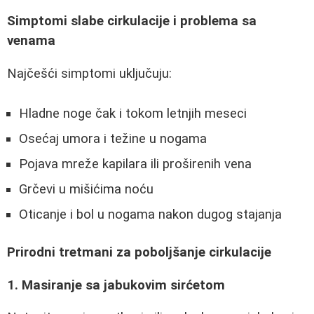
Simptomi slabe cirkulacije i problema sa
venama
Najčešći simptomi uključuju:
Hladne noge čak i tokom letnjih meseci
Osećaj umora i težine u nogama
Pojava mreže kapilara ili proširenih vena
Grčevi u mišićima noću
Oticanje i bol u nogama nakon dugog stajanja
Prirodni tretmani za poboljšanje cirkulacije
1. Masiranje sa jabukovim sirćetom