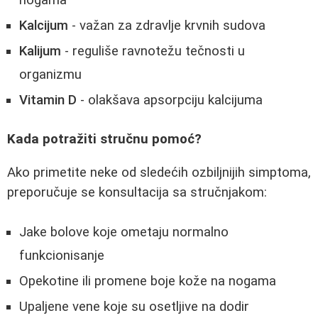
nogama
Kalcijum
- važan za zdravlje krvnih sudova
Kalijum
- reguliše ravnotežu tečnosti u
organizmu
Vitamin D
- olakšava apsorpciju kalcijuma
Kada potražiti stručnu pomoć?
Ako primetite neke od sledećih ozbiljnijih simptoma,
preporučuje se konsultacija sa stručnjakom:
Jake bolove koje ometaju normalno
funkcionisanje
Opekotine ili promene boje kože na nogama
Upaljene vene koje su osetljive na dodir