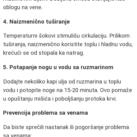
oblogu na vene.
4. Naizmenično tuširanje
Temperaturni šokovi stimulišu cirkulaciju. Prilikom
tuširanja, naizmenično koristite toplu i hladnu vodu,
krećući se od stopala ka natrag.
5. Potapanje nogu u vodu sa ruzmarinom
Dodajte nekoliko kapi ulja od ruzmarina u toplu
vodu i potopite noge na 15-20 minuta. Ovo pomaže
u opuštanju mišića i poboljšanju protoka krvi.
Prevencija problema sa venama
Da biste sprečili nastanak ili pogoršanje problema
sa venama: