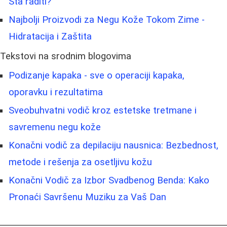
Šta raditi?
Najbolji Proizvodi za Negu Kože Tokom Zime -
Hidratacija i Zaštita
Tekstovi na srodnim blogovima
Podizanje kapaka - sve o operaciji kapaka,
oporavku i rezultatima
Sveobuhvatni vodič kroz estetske tretmane i
savremenu negu kože
Konačni vodič za depilaciju nausnica: Bezbednost,
metode i rešenja za osetljivu kožu
Konačni Vodič za Izbor Svadbenog Benda: Kako
Pronaći Savršenu Muziku za Vaš Dan