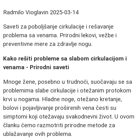
Radmilo Vioglavin
2025-03-14
Saveti za poboljšanje cirkulacije i rešavanje
problema sa venama. Prirodni lekovi, vežbe i
preventivne mere za zdravlje nogu.
Kako rešiti probleme sa slabom cirkulacijom i
venama - Prirodni saveti
Mnoge žene, posebno u trudnoći, suočavaju se sa
problemima slabe cirkulacije i otežanim protokom
krvi u nogama. Hladne noge, otežano kretanje,
bolovi i pojavljivanje proširenih vena česti su
simptomi koji otežavaju svakodnevni život. U ovom
članku ćemo razmotriti prirodne metode za
ublažavanje ovih problema.