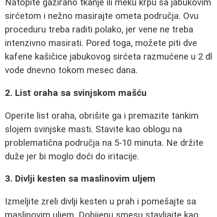
Natopite gazirano tkanje ili meku krpu sa jabukovim
sirćetom i nežno masirajte ometa područja. Ovu
proceduru treba raditi polako, jer vene ne treba
intenzivno masirati. Pored toga, možete piti dve
kafene kašičice jabukovog sirćeta razmućene u 2 dl
vode dnevno tokom mesec dana.
2. List oraha sa svinjskom mašću
Operite list oraha, obrišite ga i premazite tankim
slojem svinjske masti. Stavite kao oblogu na
problematična područja na 5-10 minuta. Ne držite
duže jer bi moglo doći do iritacije.
3. Divlji kesten sa maslinovim uljem
Izmeljite zreli divlji kesten u prah i pomešajte sa
maslinovim uljem. Dobijenu smesu stavljajte kao