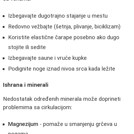
Izbegavajte dugotrajno stajanje u mestu
Redovno vežbajte (šetnja, plivanje, biciklizam)
Koristite elastične čarape posebno ako dugo
stojite ili sedite
Izbegavajte saune i vruće kupke
Podignite noge iznad nivoa srca kada ležite
Ishrana i minerali
Nedostatak određenih minerala može doprineti
problemima sa cirkulacijom:
Magnezijum
- pomaže u smanjenju grčeva u