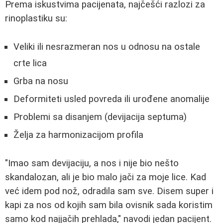
Prema iskustvima pacijenata, najčešći razlozi za
rinoplastiku su:
Veliki ili nesrazmeran nos u odnosu na ostale
crte lica
Grba na nosu
Deformiteti usled povreda ili urođene anomalije
Problemi sa disanjem (devijacija septuma)
Želja za harmonizacijom profila
"Imao sam devijaciju, a nos i nije bio nešto
skandalozan, ali je bio malo jači za moje lice. Kad
već idem pod nož, odradila sam sve. Disem super i
kapi za nos od kojih sam bila ovisnik sada koristim
samo kod najjačih prehlada," navodi jedan pacijent.