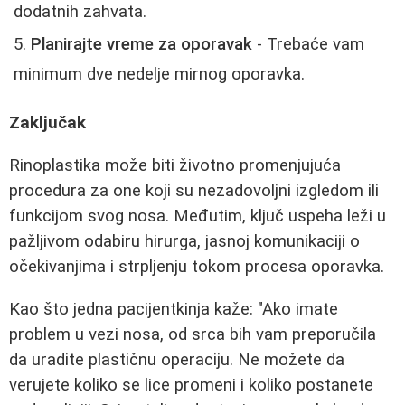
dodatnih zahvata.
Planirajte vreme za oporavak
- Trebaće vam
minimum dve nedelje mirnog oporavka.
Zaključak
Rinoplastika može biti životno promenjujuća
procedura za one koji su nezadovoljni izgledom ili
funkcijom svog nosa. Međutim, ključ uspeha leži u
pažljivom odabiru hirurga, jasnoj komunikaciji o
očekivanjima i strpljenju tokom procesa oporavka.
Kao što jedna pacijentkinja kaže: "Ako imate
problem u vezi nosa, od srca bih vam preporučila
da uradite plastičnu operaciju. Ne možete da
verujete koliko se lice promeni i koliko postanete