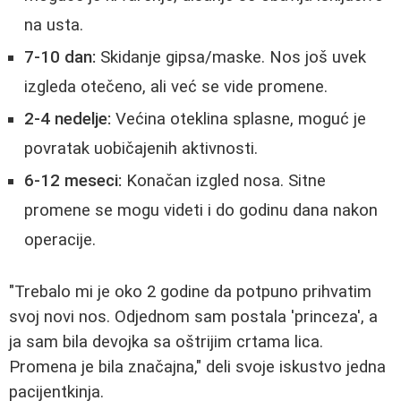
na usta.
7-10 dan:
Skidanje gipsa/maske. Nos još uvek
izgleda otečeno, ali već se vide promene.
2-4 nedelje:
Većina oteklina splasne, moguć je
povratak uobičajenih aktivnosti.
6-12 meseci:
Konačan izgled nosa. Sitne
promene se mogu videti i do godinu dana nakon
operacije.
"Trebalo mi je oko 2 godine da potpuno prihvatim
svoj novi nos. Odjednom sam postala 'princeza', a
ja sam bila devojka sa oštrijim crtama lica.
Promena je bila značajna," deli svoje iskustvo jedna
pacijentkinja.