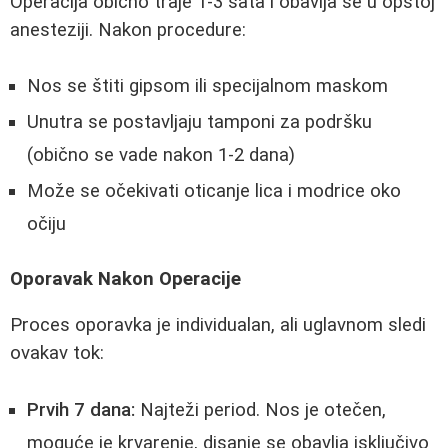
Operacija obično traje 1-3 sata i obavlja se u opštoj
anesteziji. Nakon procedure:
Nos se štiti gipsom ili specijalnom maskom
Unutra se postavljaju tamponi za podršku
(obično se vade nakon 1-2 dana)
Može se očekivati oticanje lica i modrice oko
očiju
Oporavak Nakon Operacije
Proces oporavka je individualan, ali uglavnom sledi
ovakav tok:
Prvih 7 dana:
Najteži period. Nos je otečen,
moguće je krvarenje, disanje se obavlja isključivo