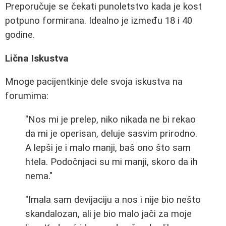
Preporučuje se čekati punoletstvo kada je kost
potpuno formirana. Idealno je između 18 i 40
godine.
Lična Iskustva
Mnoge pacijentkinje dele svoja iskustva na
forumima:
"Nos mi je prelep, niko nikada ne bi rekao
da mi je operisan, deluje sasvim prirodno.
A lepši je i malo manji, baš ono što sam
htela. Podočnjaci su mi manji, skoro da ih
nema."
"Imala sam devijaciju a nos i nije bio nešto
skandalozan, ali je bio malo jači za moje