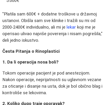
5.000€
"Platila sam 600€ + dodatne troškove u državnoj
ustanovi. Obišla sam sve klinike i tražili su mi od
2000-2400€ individualno, ali mi je
lekar
koji me je
operisao ulivao najviše poverenja i nisam pogrešila,"
deli jedno iskustvo.
Česta Pitanja o Rinoplastici
1. Da li operacija nosa boli?
Tokom operacije pacijent je pod anestezijom.
Nakon operacije, neprijatnosti su uglavnom vezane
za oticanje i disanje na usta, dok je bol obično blag i
kontroliše se lekovima.
2. Koliko dugo traje oporavak?