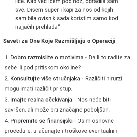
lice. Kad već idem pod nož, odradila sam
sve. Disem super i kapi za nos od kojih
sam bila ovisnik sada koristim samo kod
najjačih prehlada."
Saveti za One Koje Razmišljaju o Operaciji
Dobro razmislite o motivima
- Da li to radite za
sebe ili pod pritiskom okoline?
Konsultujte više stručnjaka
- Različiti hirurzi
mogu imati različit pristup.
Imajte realna očekivanja
- Nos neće biti
savršen, ali može biti značajno poboljšan.
Pripremite se finansijski
- Osim osnovne
procedure, uračunajte i troškove eventualnih