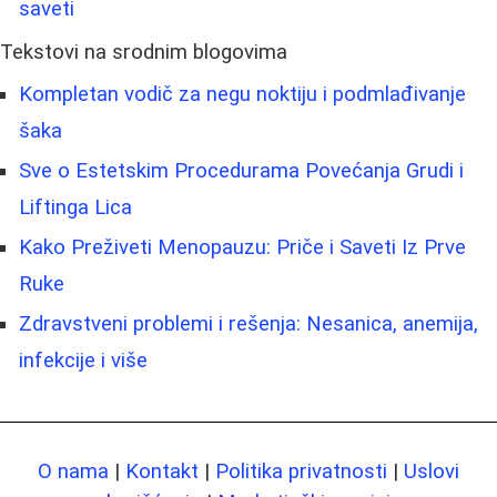
saveti
Tekstovi na srodnim blogovima
Kompletan vodič za negu noktiju i podmlađivanje
šaka
Sve o Estetskim Procedurama Povećanja Grudi i
Liftinga Lica
Kako Preživeti Menopauzu: Priče i Saveti Iz Prve
Ruke
Zdravstveni problemi i rešenja: Nesanica, anemija,
infekcije i više
O nama
|
Kontakt
|
Politika privatnosti
|
Uslovi