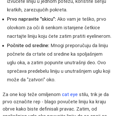
izvučete liniju u jednom potezu, koristite seriju
kratkih, zarezujućih pokreta.
Prvo napravite "skicu":
Ako vam je teško, prvo
olovkom za oči ili senkom istanjene četkice
nacrtajte liniju koju ćete zatim pratiti eyelinerom.
Počnite od sredine:
Mnogi preporučuju da liniju
počnete da crtate od sredine ka spoljašnjem
uglu oka, a zatim popunite unutrašnji deo. Ovo
sprečava predebelu liniju u unutrašnjem uglu koji
može da "zatvori" oko.
Za one koji teže omiljenom
cat eye
stilu, trik je da
prvo označite rep - blago povučete liniju ka kraju
obrve kako biste definisali pravac. Zatim, od