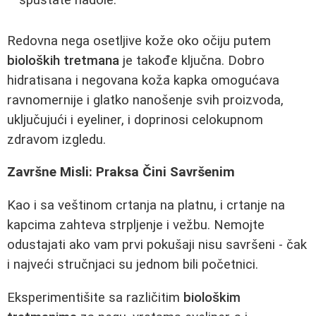
spuštate nadole.
Redovna nega osetljive kože oko očiju putem
bioloških tretmana
je takođe ključna. Dobro
hidratisana i negovana koža kapka omogućava
ravnomernije i glatko nanošenje svih proizvoda,
uključujući i eyeliner, i doprinosi celokupnom
zdravom izgledu.
Završne Misli: Praksa Čini Savršenim
Kao i sa veštinom crtanja na platnu, i crtanje na
kapcima zahteva strpljenje i vežbu. Nemojte
odustajati ako vam prvi pokušaji nisu savršeni - čak
i najveći stručnjaci su jednom bili početnici.
Eksperimentišite sa različitim
biološkim