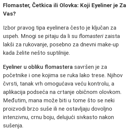
Flomaster, Četkica ili Olovka: Koji Eyeliner je Za
Vas?
Izbor pravog tipa eyelinera često je ključan za
uspeh. Mnogi se pitaju da li su
flomasteri
zaista
lakši za rukovanje, posebno za dnevni make-up
kada želite nešto suptilnije.
Eyeliner u obliku flomastera
savršen je za
početnike i one kojima se ruka lako trese. Njihov
čvrsti, tanak vrh omogućava veću kontrolu, a
aplikacija podseća na crtanje običnom olovkom.
Međutim, mana može biti u tome što se neki
proizvodi brzo suše ili ne ostavljaju dovoljno
intenzivnu, crnu boju, delujući sivkasto nakon
sušenja.