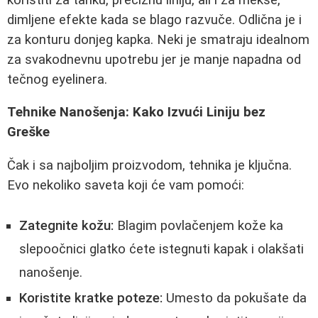
dimljene efekte kada se blago razvuče. Odlična je i
za konturu donjeg kapka. Neki je smatraju idealnom
za svakodnevnu upotrebu jer je manje napadna od
tečnog eyelinera.
Tehnike Nanošenja: Kako Izvući Liniju bez
Greške
Čak i sa najboljim proizvodom, tehnika je ključna.
Evo nekoliko saveta koji će vam pomoći:
Zategnite kožu:
Blagim povlačenjem kože ka
slepoočnici glatko ćete istegnuti kapak i olakšati
nanošenje.
Koristite kratke poteze:
Umesto da pokušate da