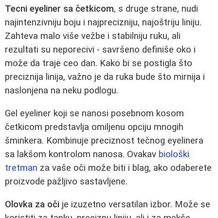
Tecni eyeliner sa četkicom
, s druge strane, nudi
najintenzivniju boju i najprecizniju, najoštriju liniju.
Zahteva malo više vežbe i stabilniju ruku, ali
rezultati su neporecivi - savršeno definiše oko i
može da traje ceo dan. Kako bi se postigla što
preciznija linija, važno je da ruka bude što mirnija i
naslonjena na neku podlogu.
Gel eyeliner koji se nanosi posebnom kosom
četkicom predstavlja omiljenu opciju mnogih
šminkera. Kombinuje preciznost tečnog eyelinera
sa lakšom kontrolom nanosa. Ovakav
biološki
tretman
za vaše oči može biti i blag, ako odaberete
proizvode pažljivo sastavljene.
Olovka za oči
je izuzetno versatilan izbor. Može se
koristiti za tanku, preciznu liniju, ali i za mekše,