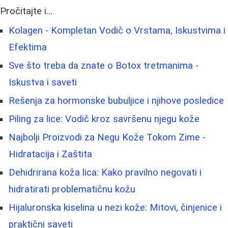
Pročitajte i...
Kolagen - Kompletan Vodič o Vrstama, Iskustvima i
Efektima
Sve što treba da znate o Botox tretmanima -
Iskustva i saveti
Rešenja za hormonske bubuljice i njihove posledice
Piling za lice: Vodič kroz savršenu njegu kože
Najbolji Proizvodi za Negu Kože Tokom Zime -
Hidratacija i Zaštita
Dehidrirana koža lica: Kako pravilno negovati i
hidratirati problematičnu kožu
Hijaluronska kiselina u nezi kože: Mitovi, činjenice i
praktični saveti