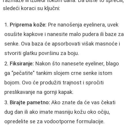
razmaže ili izbledi tokom dana. Da biste to sprečili,
sledeći koraci su ključni:
Priprema kože:
Pre nanošenja eyelinera, uvek
osušite kapkove i nanesite malo pudera ili baze za
senke. Ova baza će apsorbovati višak masnoće i
stvoriti glatku površinu za boju.
Fiksiranje:
Nakon što nanesete eyeliner, blago
ga "pečatite" tankim slojem crne senke istom
bojom. Ovo će produžiti trajnost i spročiti
preslikavanje na gornji kapak.
Birajte pametno:
Ako znate da će vas čekati
dug dan ili ako imate masniju kožu oko očiju,
opredelite se za vodootporne formulacije.