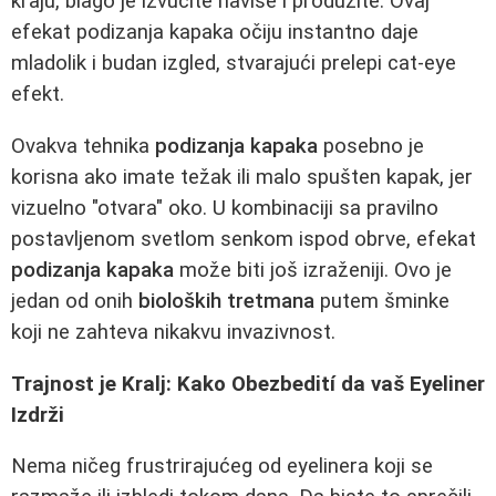
kraju, blago je izvucite naviše i produžite. Ovaj
efekat podizanja kapaka očiju instantno daje
mladolik i budan izgled, stvarajući prelepi cat-eye
efekt.
Ovakva tehnika
podizanja kapaka
posebno je
korisna ako imate težak ili malo spušten kapak, jer
vizuelno "otvara" oko. U kombinaciji sa pravilno
postavljenom svetlom senkom ispod obrve, efekat
podizanja kapaka
može biti još izraženiji. Ovo je
jedan od onih
bioloških tretmana
putem šminke
koji ne zahteva nikakvu invazivnost.
Trajnost je Kralj: Kako Obezbedití da vaš Eyeliner
Izdrži
Nema ničeg frustrirajućeg od eyelinera koji se