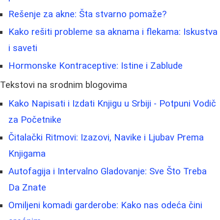
Rešenje za akne: Šta stvarno pomaže?
Kako rešiti probleme sa aknama i flekama: Iskustva
i saveti
Hormonske Kontraceptive: Istine i Zablude
Tekstovi na srodnim blogovima
Kako Napisati i Izdati Knjigu u Srbiji - Potpuni Vodič
za Početnike
Čitalački Ritmovi: Izazovi, Navike i Ljubav Prema
Knjigama
Autofagija i Intervalno Gladovanje: Sve Što Treba
Da Znate
Omiljeni komadi garderobe: Kako nas odeća čini