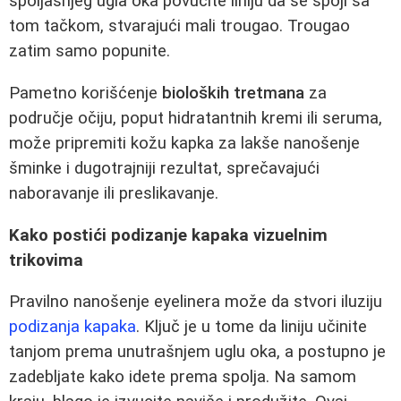
spoljašnjeg ugla oka povucite liniju da se spoji sa
tom tačkom, stvarajući mali trougao. Trougao
zatim samo popunite.
Pametno korišćenje
bioloških tretmana
za
područje očiju, poput hidratantnih kremi ili seruma,
može pripremiti kožu kapka za lakše nanošenje
šminke i dugotrajniji rezultat, sprečavajući
naboravanje ili preslikavanje.
Kako postići podizanje kapaka vizuelnim
trikovima
Pravilno nanošenje eyelinera može da stvori iluziju
podizanja kapaka
. Ključ je u tome da liniju učinite
tanjom prema unutrašnjem uglu oka, a postupno je
zadebljate kako idete prema spolja. Na samom