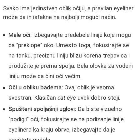
Svako ima jedinstven oblik očiju, a pravilan eyeliner
može da ih istakne na najbolji mogući način.
Male oči:
Izbegavajte predebele linije koje mogu
da "preklope" oko. Umesto toga, fokusirajte se
na tanku, preciznu liniju blizu korena trepavica i
produžite je prema spolja. Bela olovka za vodeni
liniju može da čini oči većim.
Oči u obliku badema:
Ovaj oblik je veoma
svestran. Klasičan
cat eye
uvek dobro stoji.
Spušteni spoljašnji uglovi:
Da biste vizuelno
"podigli" oči, fokusirajte se na podizanje linije
eyelinera ka kraju obrve, izbegavajte da je