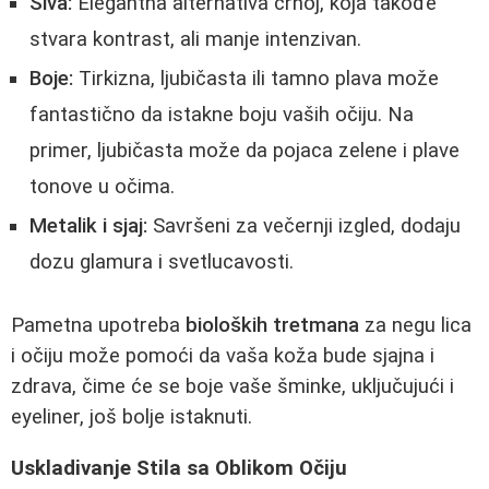
Siva:
Elegantna alternativa crnoj, koja takođe
stvara kontrast, ali manje intenzivan.
Boje:
Tirkizna, ljubičasta ili tamno plava može
fantastično da istakne boju vaših očiju. Na
primer, ljubičasta može da pojaca zelene i plave
tonove u očima.
Metalik i sjaj:
Savršeni za večernji izgled, dodaju
dozu glamura i svetlucavosti.
Pametna upotreba
bioloških tretmana
za negu lica
i očiju može pomoći da vaša koža bude sjajna i
zdrava, čime će se boje vaše šminke, uključujući i
eyeliner, još bolje istaknuti.
Uskladivanje Stila sa Oblikom Očiju