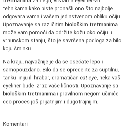
tretmanima
za negu, vrstama eyeliner-a i
tehnikama kako biste pronašli ono što najbolje
odgovara vama i vašem jedinstvenom obliku očiju.
Upoznavanje sa različitim
biološkim tretmanima
može vam pomoći da održite kožu oko očiju u
vrhunskom stanju, što je savršena podloga za bilo
koju šminku.
Na kraju, najvažnije je da se osećate lepo i
samopouzdano. Bilo da se opredelite za suptilnu,
tanku liniju ili hrabar, dramatičan
cat eye
, neka vaš
eyeliner bude izraz vaše ličnosti. Upoznavanje sa
biološkim tretmanima
i pravilnom negom učiniće
ceo proces još prijatnijim i dugotrajnijim.
Komentari