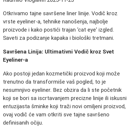
Otkrivamo tajne savršene liner linije. Vodič kroz
vrste eyeliner-a, tehnike nanošenja, najbolje
proizvode i kako postići trajan 'cat eye' izgled.
Saveti za podizanje kapaka i biološki tretmani.
Savršena Linija: Ultimativni Vodič kroz Svet
Eyeliner-a
Ako postoji jedan kozmetički proizvod koji može
trenutno da transformiše vaš pogled, to je
nesumnjivo eyeliner. Bez obzira da li ste početnik
koji se bori sa iscrtavanjem precizne linije ili iskusni
entuzijasta šminke koji traži novi omiljeni proizvod,
ovaj vodič će vam otkriti sve tajne savršeno
definisanih očiju.