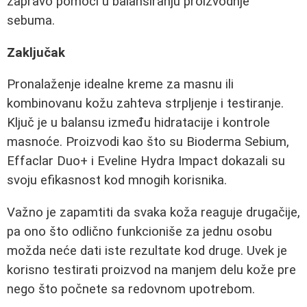
zapravo pomoći u balansiranju proizvodnje
sebuma.
Zaključak
Pronalaženje idealne kreme za masnu ili
kombinovanu kožu zahteva strpljenje i testiranje.
Ključ je u balansu između hidratacije i kontrole
masnoće. Proizvodi kao što su Bioderma Sebium,
Effaclar Duo+ i Eveline Hydra Impact dokazali su
svoju efikasnost kod mnogih korisnika.
Važno je zapamtiti da svaka koža reaguje drugačije,
pa ono što odlično funkcioniše za jednu osobu
možda neće dati iste rezultate kod druge. Uvek je
korisno testirati proizvod na manjem delu kože pre
nego što počnete sa redovnom upotrebom.