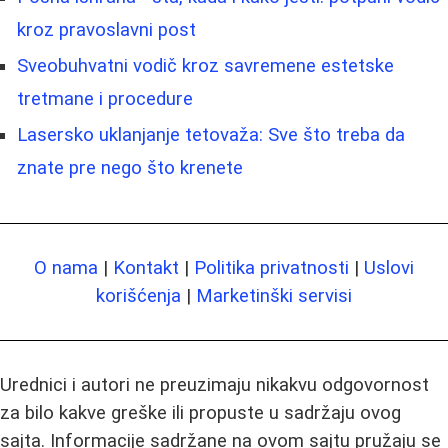
kroz pravoslavni post
Sveobuhvatni vodič kroz savremene estetske
tretmane i procedure
Lasersko uklanjanje tetovaža: Sve što treba da
znate pre nego što krenete
O nama
|
Kontakt
|
Politika privatnosti
|
Uslovi
korišćenja
|
Marketinški servisi
Urednici i autori ne preuzimaju nikakvu odgovornost
za bilo kakve greške ili propuste u sadržaju ovog
sajta. Informacije sadržane na ovom sajtu pružaju se