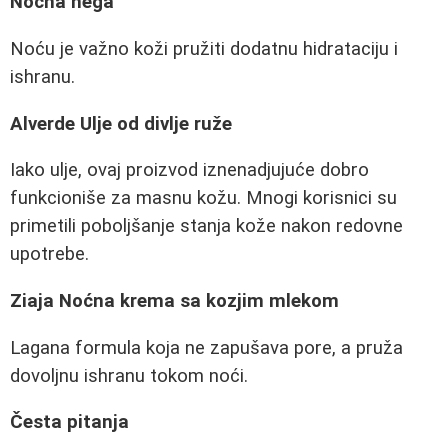
Noćna nega
Noću je važno koži pružiti dodatnu hidrataciju i
ishranu.
Alverde Ulje od divlje ruže
Iako ulje, ovaj proizvod iznenadjujuće dobro
funkcioniše za masnu kožu. Mnogi korisnici su
primetili poboljšanje stanja kože nakon redovne
upotrebe.
Ziaja Noćna krema sa kozjim mlekom
Lagana formula koja ne zapušava pore, a pruža
dovoljnu ishranu tokom noći.
Česta pitanja