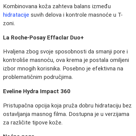
Kombinovana koža zahteva balans između
hidratacije
suvih delova i kontrole masnoće u T-
zoni.
La Roche-Posay Effaclar Duo+
Hvaljena zbog svoje sposobnosti da smanji pore i
kontroliše masnoću, ova krema je postala omiljeni
izbor mnogih korisnika. Posebno je efektivna na
problematičnim područjima.
Eveline Hydra Impact 360
Pristupačna opcija koja pruža dobru hidrataciju bez
ostavljanja masnog filma. Dostupna je u verzijama
za različite tipove kože.