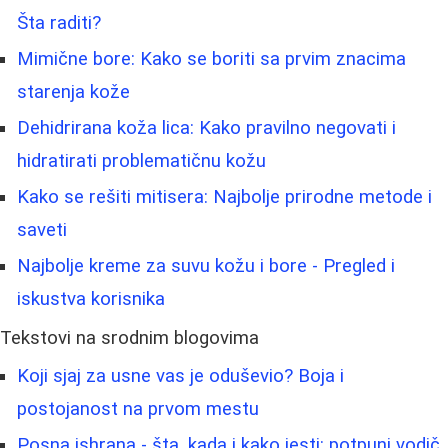
Šta raditi?
Mimične bore: Kako se boriti sa prvim znacima
starenja kože
Dehidrirana koža lica: Kako pravilno negovati i
hidratirati problematičnu kožu
Kako se rešiti mitisera: Najbolje prirodne metode i
saveti
Najbolje kreme za suvu kožu i bore - Pregled i
iskustva korisnika
Tekstovi na srodnim blogovima
Koji sjaj za usne vas je oduševio? Boja i
postojanost na prvom mestu
Posna ishrana - šta, kada i kako jesti: potpuni vodič