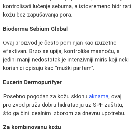
kontrolisati lučenje sebuma, a istovremeno hidrirati
kožu bez zapušavanja pora.
Bioderma Sebium Global
Ovaj proizvod je često pominjan kao izuzetno
efektivan. Brzo se upija, kontroliše masnoću, a
jedini manji nedostatak je intenzivniji miris koji neki
korisnici opisuju kao "muški parfem".
Eucerin Dermopurifyer
Posebno pogodan za kožu sklonu
aknama
, ovaj
proizvod pruža dobru hidrataciju uz SPF zaštitu,
što ga čini idealnim izborom za dnevnu upotrebu.
Za kombinovanu kožu