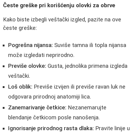
Česte greške pri korišćenju olovki za obrve
Kako biste izbegli veštački izgled, pazite na ove
česte greške:
Pogrešna nijansa:
Suviše tamna ili topla nijansa
može izgledati neprirodno.
Previše olovke:
Gusta, jednolika primena izgleda
veštački.
Loš oblik:
Previše izvijen ili previše ravan luk ne
odgovara prirodnoj anatomiji lica.
Zanemarivanje četkice:
Nezanemarujte
blendanje četkicom posle nanošenja.
Ignorisanje prirodnog rasta dlaka:
Pravite linije u