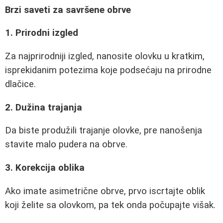
Brzi saveti za savršene obrve
1. Prirodni izgled
Za najprirodniji izgled, nanosite olovku u kratkim,
isprekidanim potezima koje podsećaju na prirodne
dlačice.
2. Dužina trajanja
Da biste produžili trajanje olovke, pre nanošenja
stavite malo pudera na obrve.
3. Korekcija oblika
Ako imate asimetrične obrve, prvo iscrtajte oblik
koji želite sa olovkom, pa tek onda počupajte višak.