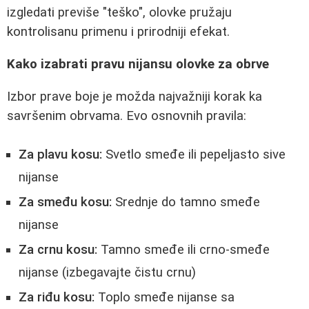
izgledati previše "teško", olovke pružaju
kontrolisanu primenu i prirodniji efekat.
Kako izabrati pravu nijansu olovke za obrve
Izbor prave boje je možda najvažniji korak ka
savršenim obrvama. Evo osnovnih pravila:
Za plavu kosu:
Svetlo smeđe ili pepeljasto sive
nijanse
Za smeđu kosu:
Srednje do tamno smeđe
nijanse
Za crnu kosu:
Tamno smeđe ili crno-smeđe
nijanse (izbegavajte čistu crnu)
Za riđu kosu:
Toplo smeđe nijanse sa