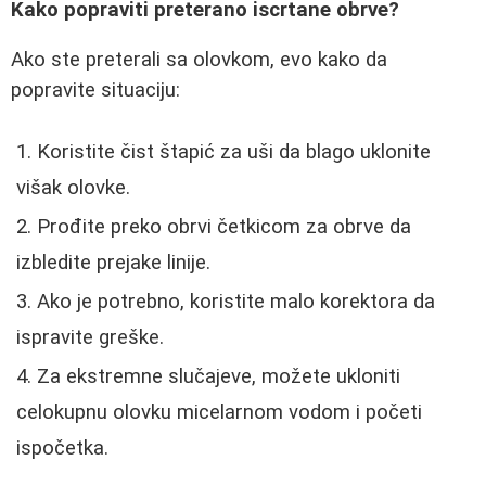
Kako popraviti preterano iscrtane obrve?
Ako ste preterali sa olovkom, evo kako da
popravite situaciju:
Koristite čist štapić za uši da blago uklonite
višak olovke.
Prođite preko obrvi četkicom za obrve da
izbledite prejake linije.
Ako je potrebno, koristite malo korektora da
ispravite greške.
Za ekstremne slučajeve, možete ukloniti
celokupnu olovku micelarnom vodom i početi
ispočetka.