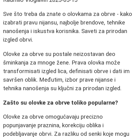
Sve što treba da znate o olovkama za obrve - kako
izabrati pravu nijansu, najbolje brendove, tehnike
nanošenja i iskustva korisnika. Saveti za prirodan
izgled obrvi.
Olovke za obrve su postale neizostavan deo
šminkanja za mnoge žene. Prava olovka može
transformisati izgled lica, definisati obrve i dati im
savršen oblik. Međutim, izbor prave nijanse i
tehnika nanošenja su ključni za prirodan izgled.
Zašto su olovke za obrve toliko popularne?
Olovke za obrve omogućavaju precizno
popunjavanje praznina, korekciju oblika i
podebljavanje obrvi. Za razliku od senki koje mogu