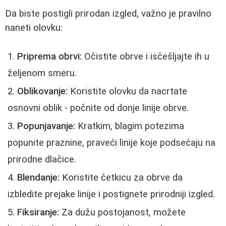
Da biste postigli prirodan izgled, važno je pravilno
naneti olovku:
Priprema obrvi:
Očistite obrve i isčešljajte ih u
željenom smeru.
Oblikovanje:
Koristite olovku da nacrtate
osnovni oblik - počnite od donje linije obrve.
Popunjavanje:
Kratkim, blagim potezima
popunite praznine, praveći linije koje podsećaju na
prirodne dlačice.
Blendanje:
Koristite četkicu za obrve da
izbledite prejake linije i postignete prirodniji izgled.
Fiksiranje:
Za dužu postojanost, možete