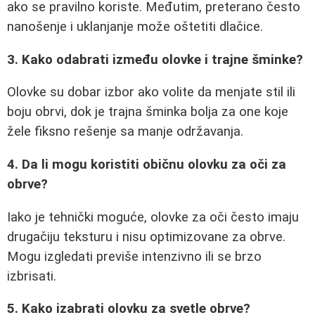
ako se pravilno koriste. Međutim, preterano često
nanošenje i uklanjanje može oštetiti dlačice.
3. Kako odabrati između olovke i trajne šminke?
Olovke su dobar izbor ako volite da menjate stil ili
boju obrvi, dok je trajna šminka bolja za one koje
žele fiksno rešenje sa manje održavanja.
4. Da li mogu koristiti običnu olovku za oči za
obrve?
Iako je tehnički moguće, olovke za oči često imaju
drugačiju teksturu i nisu optimizovane za obrve.
Mogu izgledati previše intenzivno ili se brzo
izbrisati.
5. Kako izabrati olovku za svetle obrve?