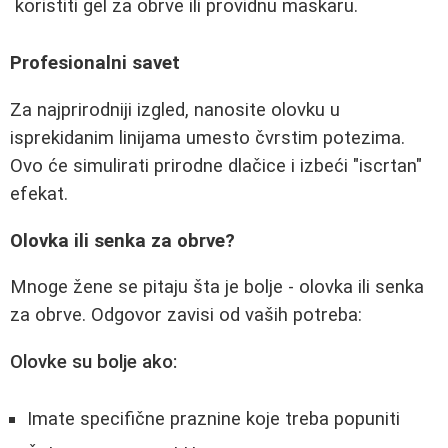
koristiti gel za obrve ili providnu maskaru.
Profesionalni savet
Za najprirodniji izgled, nanosite olovku u
isprekidanim linijama umesto čvrstim potezima.
Ovo će simulirati prirodne dlačice i izbeći "iscrtan"
efekat.
Olovka ili senka za obrve?
Mnoge žene se pitaju šta je bolje - olovka ili senka
za obrve. Odgovor zavisi od vaših potreba:
Olovke su bolje ako:
Imate specifične praznine koje treba popuniti