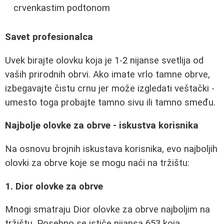
crvenkastim podtonom
Savet profesionalca
Uvek birajte olovku koja je 1-2 nijanse svetlija od
vaših prirodnih obrvi. Ako imate vrlo tamne obrve,
izbegavajte čistu crnu jer može izgledati veštački -
umesto toga probajte tamno sivu ili tamno smeđu.
Najbolje olovke za obrve - iskustva korisnika
Na osnovu brojnih iskustava korisnika, evo najboljih
olovki za obrve koje se mogu naći na tržištu:
1. Dior olovke za obrve
Mnogi smatraju Dior olovke za obrve najboljim na
tržištu. Posebno se ističe nijansa 653 koja