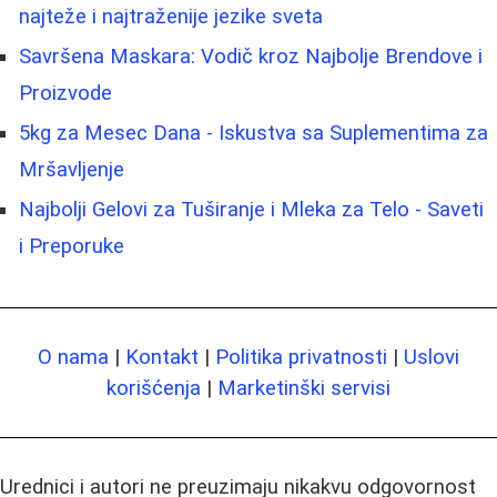
najteže i najtraženije jezike sveta
Savršena Maskara: Vodič kroz Najbolje Brendove i
Proizvode
5kg za Mesec Dana - Iskustva sa Suplementima za
Mršavljenje
Najbolji Gelovi za Tuširanje i Mleka za Telo - Saveti
i Preporuke
O nama
|
Kontakt
|
Politika privatnosti
|
Uslovi
korišćenja
|
Marketinški servisi
Urednici i autori ne preuzimaju nikakvu odgovornost