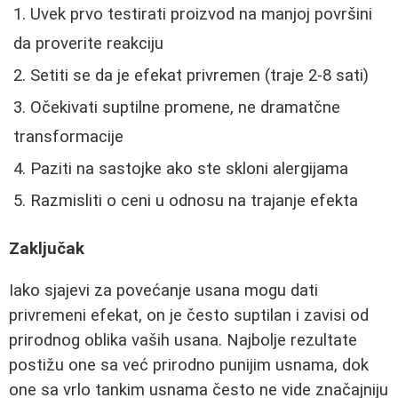
Uvek prvo testirati proizvod na manjoj površini
da proverite reakciju
Setiti se da je efekat privremen (traje 2-8 sati)
Očekivati suptilne promene, ne dramatčne
transformacije
Paziti na sastojke ako ste skloni alergijama
Razmisliti o ceni u odnosu na trajanje efekta
Zaključak
Iako sjajevi za povećanje usana mogu dati
privremeni efekat, on je često suptilan i zavisi od
prirodnog oblika vaših usana. Najbolje rezultate
postižu one sa već prirodno punijim usnama, dok
one sa vrlo tankim usnama često ne vide značajniju