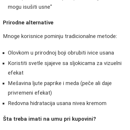
mogu isušiti usne"
Prirodne alternative
Mnoge korisnice pominju tradicionalne metode:
Olovkom u prirodnoj boji obrubiti ivice usana
Koristiti svetle sjajeve sa sljokicama za vizuelni
efekat
Mešavina ljute paprike i meda (peče ali daje
privremeni efekat)
Redovna hidratacija usana nivea kremom
Šta treba imati na umu pri kupovini?