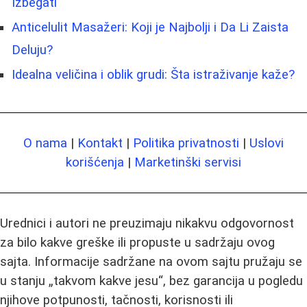
Izbegati
Anticelulit Masažeri: Koji je Najbolji i Da Li Zaista
Deluju?
Idealna veličina i oblik grudi: Šta istraživanje kaže?
O nama
|
Kontakt
|
Politika privatnosti
|
Uslovi
korišćenja
|
Marketinški servisi
Urednici i autori ne preuzimaju nikakvu odgovornost
za bilo kakve greške ili propuste u sadržaju ovog
sajta. Informacije sadržane na ovom sajtu pružaju se
u stanju „takvom kakve jesu“, bez garancija u pogledu
njihove potpunosti, tačnosti, korisnosti ili