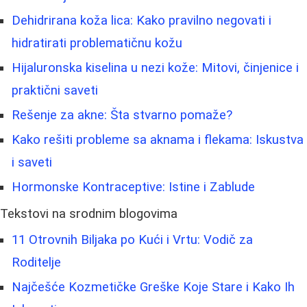
Dehidrirana koža lica: Kako pravilno negovati i
hidratirati problematičnu kožu
Hijaluronska kiselina u nezi kože: Mitovi, činjenice i
praktični saveti
Rešenje za akne: Šta stvarno pomaže?
Kako rešiti probleme sa aknama i flekama: Iskustva
i saveti
Hormonske Kontraceptive: Istine i Zablude
Tekstovi na srodnim blogovima
11 Otrovnih Biljaka po Kući i Vrtu: Vodič za
Roditelje
Najčešće Kozmetičke Greške Koje Stare i Kako Ih