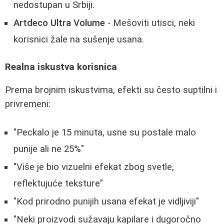
nedostupan u Srbiji.
Artdeco Ultra Volume
- Mešoviti utisci, neki
korisnici žale na sušenje usana.
Realna iskustva korisnica
Prema brojnim iskustvima, efekti su često suptilni i
privremeni:
"Peckalo je 15 minuta, usne su postale malo
punije ali ne 25%"
"Više je bio vizuelni efekat zbog svetle,
reflektujuće teksture"
"Kod prirodno punijih usana efekat je vidljiviji"
"Neki proizvodi sužavaju kapilare i dugoročno