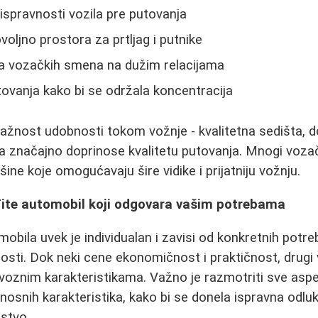
ispravnosti vozila pre putovanja
oljno prostora za prtljag i putnike
la vozačkih smena na dužim relacijama
vanja kako bi se održala koncentracija
ažnost udobnosti tokom vožnje - kvalitetna sedišta, d
ja značajno doprinose kvalitetu putovanja. Mnogi voza
šine koje omogućavaju šire vidike i prijatniju vožnju.
đite automobil koji odgovara vašim potrebama
obila uvek je individualan i zavisi od konkretnih potreb
osti. Dok neki cene ekonomičnost i praktičnost, drugi 
 voznim karakteristikama. Važno je razmotriti sve asp
nosnih karakteristika, kako bi se donela ispravna odlu
stvo.