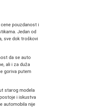
i cene pouzdanost i
istikama. Jedan od
, sve dok troškovi
nost da se auto
, ali i za duža
je goriva putem
put starog modela
 postoje i iskustva
te automobila nije