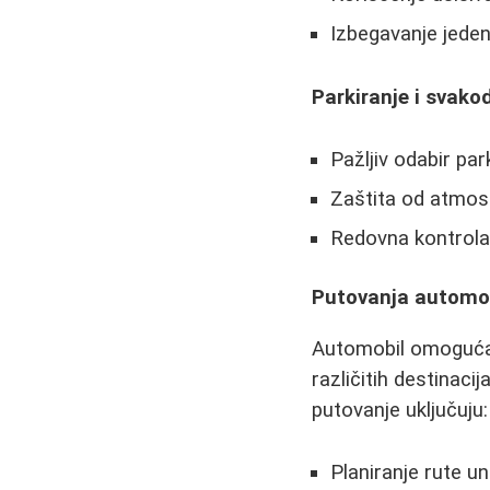
Izbegavanje jeden
Parkiranje i svak
Pažljiv odabir pa
Zaštita od atmosfe
Redovna kontrola 
Putovanja automobi
Automobil omogućav
različitih destinacij
putovanje uključuju:
Planiranje rute 