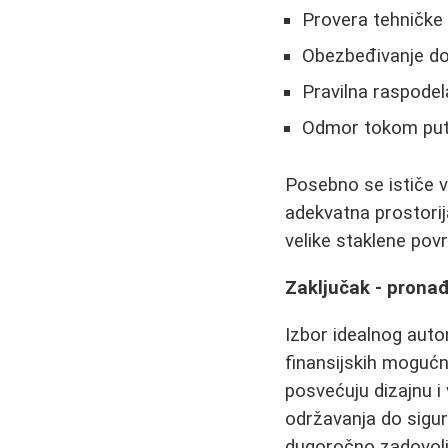
Provera tehničke 
Obezbeđivanje dov
Pravilna raspode
Odmor tokom puto
Posebno se ističe v
adekvatna prostori
velike staklene povr
Zaključak - prona
Izbor idealnog autom
finansijskih mogućn
posvećuju dizajnu i
održavanja do sigur
dugoročno zadovolj