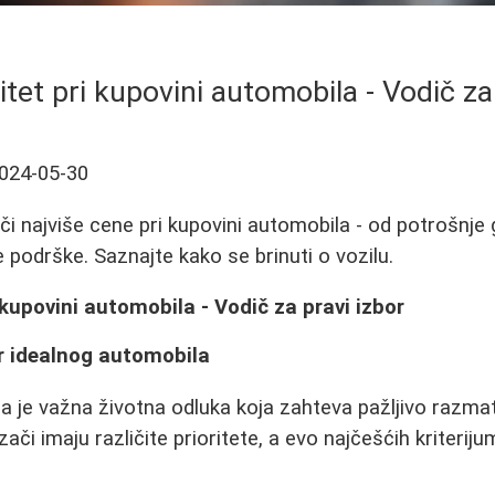
ritet pri kupovini automobila - Vodič za
024-05-30
i najviše cene pri kupovini automobila - od potrošnje g
e podrške. Saznajte kako se brinuti o vozilu.
i kupovini automobila - Vodič za pravi izbor
or idealnog automobila
 je važna životna odluka koja zahteva pažljivo razmatr
zači imaju različite prioritete, a evo najčešćih kriteriju