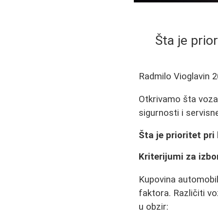
Šta je prio
Radmilo Vioglavin
2
Otkrivamo šta vozač
sigurnosti i servisn
Šta je prioritet pr
Kriterijumi za izb
Kupovina automobila
faktora. Različiti vo
u obzir: