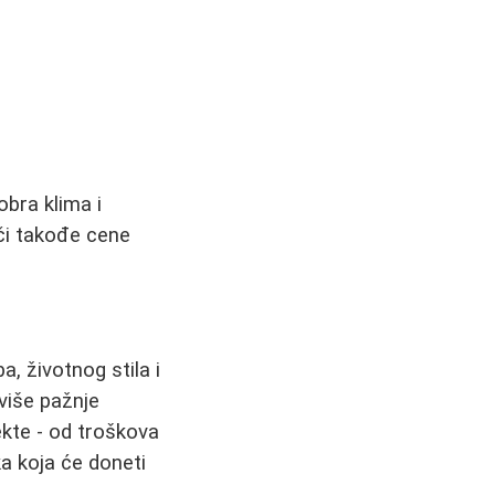
obra klima i
či takođe cene
a, životnog stila i
više pažnje
ekte - od troškova
ka koja će doneti