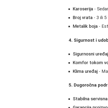
Karoserija
- Sedan
Broj vrata
- 3 ili
Metalik boja
- Est
4. Sigurnost i udo
Sigurnosni uređaj
Komfor tokom vo
Klima uređaj
- Man
5. Dugoročna pod
Stabilna servisn
Garancija proizv