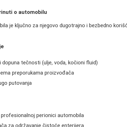
rinuti o automobilu
la je ključno za njegovo dugotrajno i bezbedno korišć
je
i dopuna tečnosti (ulje, voda, kočioni fluid)
prema preporukama proizvođača
dugo putovanja
profesionalnoj perionici automobila
ača za održavanje čistoće enterijera