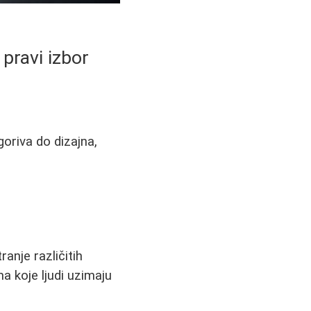
 pravi izbor
oriva do dizajna,
anje različitih
ma koje ljudi uzimaju