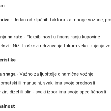
ori
oriva
- Jedan od ključnih faktora za mnoge vozače, po
ja na rate
- Fleksibilnost u finansiranju kupovine
elovi
- Niži troškovi održavanja tokom veka trajanja vo
eristike
ka snaga
- Važno za ljubitelje dinamične vožnje
omatski ili manuelni, svaki ima svoje prednosti
zin, dizel ili plin - svaki izbor ima svoje specifičnosti
onalnost