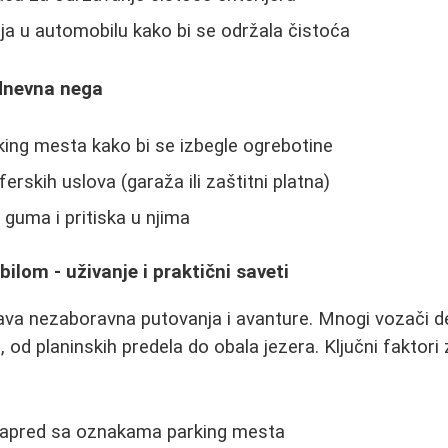
ja u automobilu kako bi se održala čistoća
odnevna nega
rking mesta kako bi se izbegle ogrebotine
rskih uslova (garaža ili zaštitni platna)
guma i pritiska u njima
lom - uživanje i praktični saveti
a nezaboravna putovanja i avanture. Mnogi vozači de
a, od planinskih predela do obala jezera. Ključni faktori 
unapred sa oznakama parking mesta