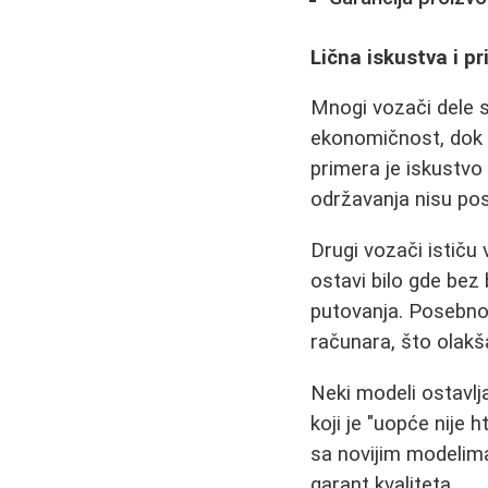
Lična iskustva i pr
Mnogi vozači dele s
ekonomičnost, dok d
primera je iskustv
održavanja nisu post
Drugi vozači istič
ostavi bilo gde bez
putovanja. Posebno
računara, što olakš
Neki modeli ostavlj
koji je "uopće nije 
sa novijim modelima 
garant kvaliteta.