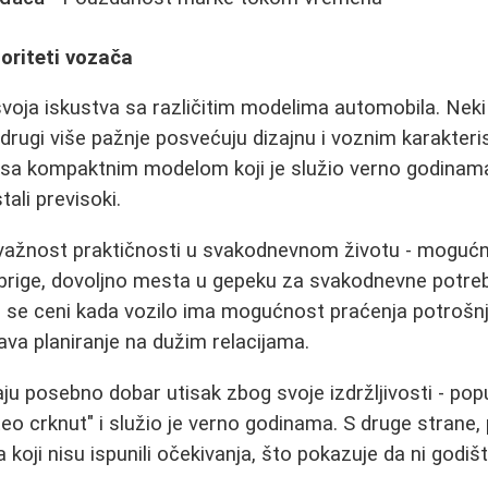
ioriteti vozača
voja iskustva sa različitim modelima automobila. Nek
rugi više pažnje posvećuju dizajnu i voznim karakter
o sa kompaktnim modelom koji je služio verno godinama
ali previsoki.
u važnost praktičnosti u svakodnevnom životu - moguć
 brige, dovoljno mesta u gepeku za svakodnevne potrebe
 se ceni kada vozilo ima mogućnost praćenja potrošn
ava planiranje na dužim relacijama.
aju posebno dobar utisak zbog svoje izdržljivosti - po
hteo crknut" i služio je verno godinama. S druge strane,
koji nisu ispunili očekivanja, što pokazuje da ni godiš