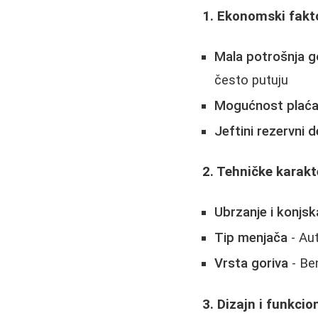
1. Ekonomski fakt
Mala potrošnja g
često putuju
Mogućnost plaćan
Jeftini rezervni d
2. Tehničke karakt
Ubrzanje i konjs
Tip menjača
- Aut
Vrsta goriva
- Ben
3. Dizajn i funkci