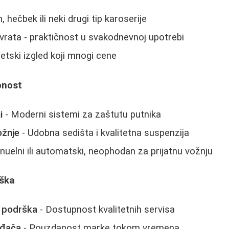
, hečbek ili neki drugi tip karoserije
 5 vrata - praktičnost u svakodnevnoj upotrebi
etski izgled koji mnogi cene
bnost
i
- Moderni sistemi za zaštutu putnika
žnje
- Udobna sedišta i kvalitetna suspenzija
uelni ili automatski, neophodan za prijatnu vožnju
rška
a podrška
- Dostupnost kvalitetnih servisa
ođača
- Pouzdanost marke tokom vremena