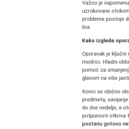
Važno je napomenut
uzrokovane otokom, 
probleme postoje d
lica
.
Kako izgleda opor
Oporavak je ključni
modrici. Hladni obl
pomoć za smanjenje
glavom na više jas
Konci se obično ski
predmeta, savijanje 
do dve nedelje, a o
potpunosti otkriva
postanu gotovo nevi