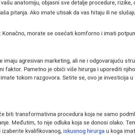
 vašu anatomiju, objasni sve detalje procedure, rizike, 
ša pitanja. Ako imate utisak da vas hitaju ili ne slušaj
:
Konačno, morate se osećati komforno i imati potpun
je imaju agresivan marketing, ali ne i odgovarajuću str
ni faktor. Pametno je obići više hirurga i uporediti njih
i imate tokom razgovora. Setite se, ovo je investicija 
e biti transformativna procedura koja ne samo podmla
e. Međutim, to nije odluka koja se donosi olako. Temel
 i izaberite kvalifikovanog,
iskusnog hirurga
u koga imat