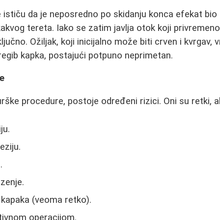
 ističu da je neposredno po skidanju konca efekat bio 
ikakvog tereta. Iako se zatim javlja otok koji privreme
 ključno. Ožiljak, koji inicijalno može biti crven i kvrgav
pregib kapka, postajući potpuno neprimetan.
je
rške procedure, postoje određeni rizici. Oni su retki, al
ju.
eziju.
.
uzenje.
 kapaka (veoma retko).
tivnom operacijom.