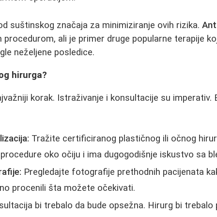
 od suštinskog značaja za minimiziranje ovih rizika.
Ant
procedurom, ali je primer druge popularne terapije ko
gle neželjene posledice.
og hirurga?
važniji korak. Istraživanje i konsultacije su imperativ.
izacija:
Tražite certificiranog plastičnog ili očnog hirur
 procedure oko očiju i ima dugogodišnje iskustvo sa b
afije:
Pregledajte fotografije prethodnih pacijenata kako
lno procenili šta možete očekivati.
ultacija bi trebalo da bude opsežna. Hirurg bi trebalo 