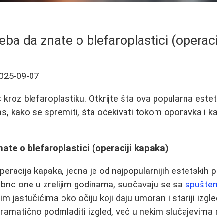
eba da znate o blefaroplastici (operac
025-09-07
kroz blefaroplastiku. Otkrijte šta ova popularna este
s, kako se spremiti, šta očekivati tokom oporavka i ka
nate o blefaroplastici (operaciji kapaka)
 operacija kapaka, jedna je od najpopularnijih estetskih
no one u zrelijim godinama, suočavaju se sa
spušte
m jastučićima oko očiju koji daju umoran i stariji izgl
amatično podmladiti izgled, već u nekim slučajevima 