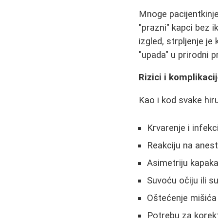
Mnoge pacijentkinje
"prazni" kapci bez 
izgled, strpljenje je
"upada" u prirodni 
Rizici i komplikaci
Kao i kod svake hiru
Krvarenje i infekci
Reakciju na anest
Asimetriju kapaka
Suvoću očiju ili s
Oštećenje mišića
Potrebu za korek