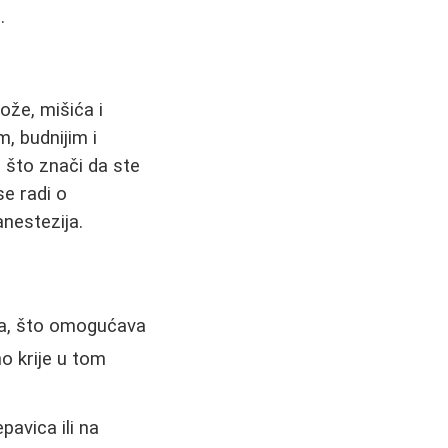
.
ože, mišića i
m, budnijim i
 što znači da ste
se radi o
anestezija.
ka, što omogućava
no krije u tom
pavica ili na