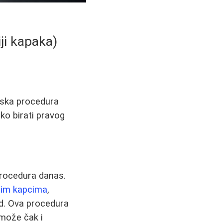
iji kapaka)
tska procedura
ko birati pravog
 procedura danas.
nim kapcima
,
ed. Ova procedura
može čak i