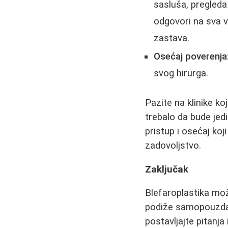
sasluša, pregleda
odgovori na sva va
zastava.
Osećaj poverenja
svog hirurga.
Pazite na klinike ko
trebalo da bude jedi
pristup i osećaj koj
zadovoljstvo.
Zaključak
Blefaroplastika mož
podiže samopouzdanj
postavljajte pitanja