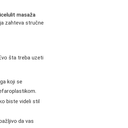
icelulit masaža
ja zahteva stručne
 Evo šta treba uzeti
ga koji se
lefaroplastikom.
 biste videli stil
pažljivo da vas