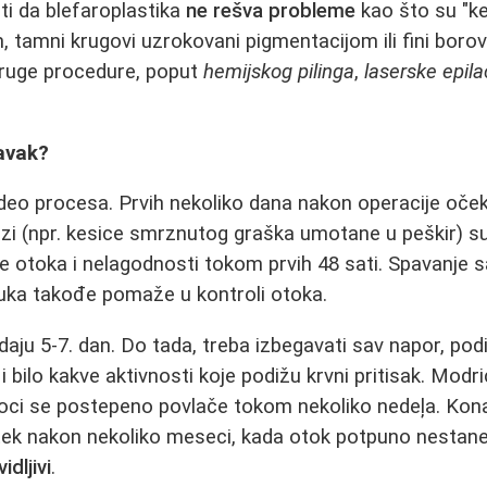
i da blefaroplastika
ne rešva probleme
kao što su "ke
tamni krugovi uzrokovani pigmentacijom ili fini borovi
ruge procedure, poput
hemijskog pilinga
,
laserske epila
avak?
 deo procesa. Prvih nekoliko dana nakon operacije oček
ozi (npr. kesice smrznutog graška umotane u peškir) s
 otoka i nelagodnosti tokom prvih 48 sati. Spavanje 
tuka takođe pomaže u kontroli otoka.
daju 5-7. dan. Do tada, treba izbegavati sav napor, pod
i bilo kakve aktivnosti koje podižu krvni pritisak. Modr
toci se postepeno povlače tokom nekoliko nedeļa. Kon
 tek nakon nekoliko meseci, kada otok potpuno nestane
dljivi
.