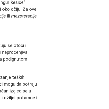
ngur kesice"
 oko očiju. Za ove
cije
ili
mezoterapije
uju se otoci i
u neprocenjiva
sa podignutom
izanje teških
ici mogu da potraju
ačan izgled se u
 i
ožiljci potamne i