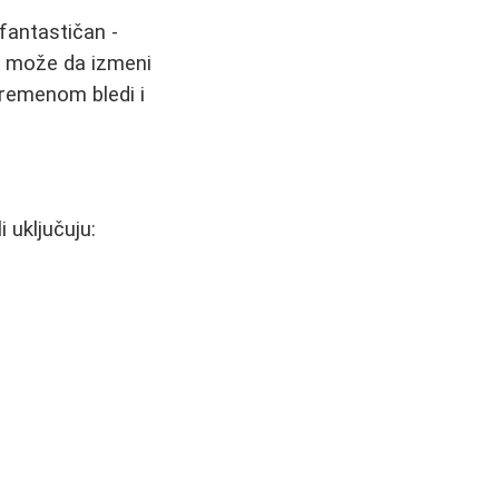
fantastičan -
no može da izmeni
, vremenom bledi i
i uključuju: