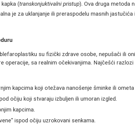
 kapka (
transkonjuktivalni pristup
). Ova druga metoda 
dealna je za uklanjanje ili preraspodelu masnih jastučića
eduru
 blefaroplastiku su fizički zdrave osobe, nepušači ili on
e operacije, sa realnim očekivanjima. Najčešći razloz
njim kapcima koji otežava nanošenje šminke ili ometa 
pod očiju koji stvaraju izbuljen ili umoran izgled.
onjim kapcima.
 "vene" ispod očiju uzrokovani senkama.