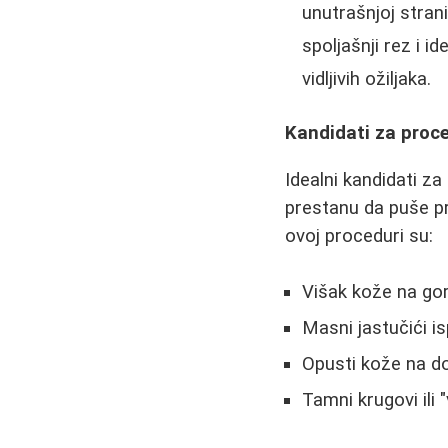
unutrašnjoj strani
spoljašnji rez i i
vidljivih ožiljaka.
Kandidati za proc
Idealni kandidati za
prestanu da puše pr
ovoj proceduri su:
Višak kože na gor
Masni jastučići is
Opusti kože na d
Tamni krugovi ili