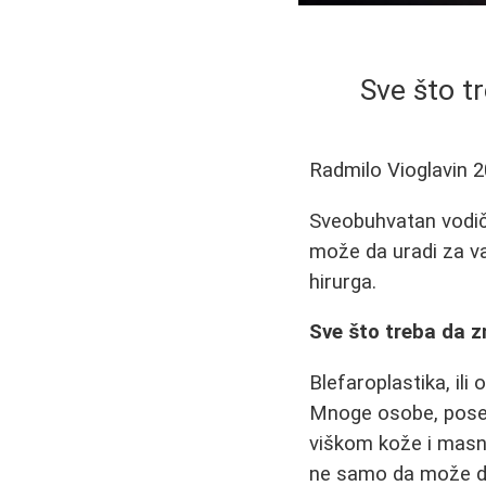
Sve što tr
Radmilo Vioglavin
2
Sveobuhvatan vodič 
može da uradi za va
hirurga.
Sve što treba da z
Blefaroplastika, ili
Mnoge osobe, poseb
viškom kože i masni
ne samo da može dr