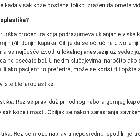
lje kada visak kože postane toliko izražen da ometa vid
roplastika?
hirurška procedura koja podrazumeva uklanjanje viška k
ih i/ili donjih kapaka. Cilj je da se oči učine otvoreniji
ura se najčešće izvodi u
lokalnoj anesteziji
uz sedaciju,
i da ne osećate bol. U nekim slučajevima, naročito ako 
li ako pacijent to preferira, može se koristiti i opšta 
vrste blefaroplastike:
stika:
Rez se pravi duž prirodnog nabora gornjeg kap
 višak kože i masti. Ožiljak se nakon zarastanja savrše
tika:
Rez se može napraviti neposredno ispod linije tre