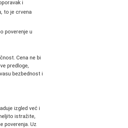
oporavak i
u, to je crvena
o poverenje u
učnost. Cena ne bi
ove predloge,
u vasu bezbednost i
duje izgled već i
jito istražite,
e poverenja. Uz