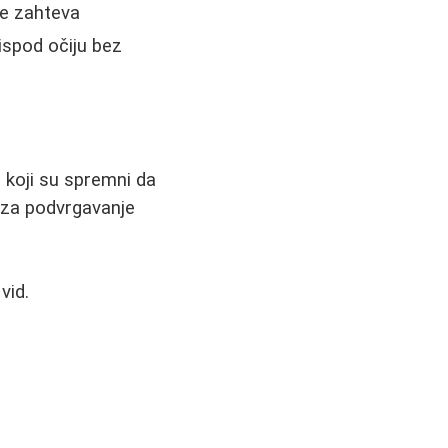
ne zahteva
 ispod očiju bez
i koji su spremni da
i za podvrgavanje
vid.