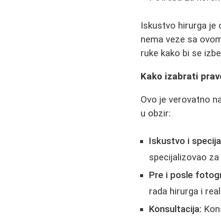
Iskustvo hirurga je
nema veze sa ovom 
ruke kako bi se izbe
Kako izabrati prav
Ovo je verovatno naj
u obzir:
Iskustvo i specijal
specijalizovao za
Pre i posle fotogr
rada hirurga i rea
Konsultacija:
Kons