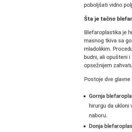
poboljšati vidno po
Šta je tačno blefa
Blefaroplastika je 
masnog tkiva sa gornj
mladolikim. Proced
budni, ali opušteni 
opsežnijem zahvatu i
Postoje dve glavne 
Gornja blefaropla
hirurgu da ukloni
naboru.
Donja blefaroplas