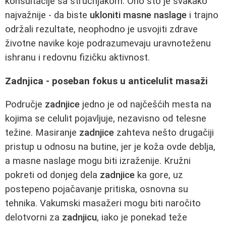
konsultacije sa stručnjakom. Ono što je svakako
najvažnije - da biste
ukloniti masne naslage
i trajno
održali rezultate, neophodno je usvojiti zdrave
životne navike koje podrazumevaju uravnoteženu
ishranu i redovnu fizičku aktivnost.
Zadnjica - poseban fokus u anticelulit masaži
Područje
zadnjice
jedno je od najčešćih mesta na
kojima se celulit pojavljuje, nezavisno od telesne
težine. Masiranje
zadnjice
zahteva nešto drugačiji
pristup u odnosu na butine, jer je koža ovde deblja,
a masne naslage mogu biti izraženije. Kružni
pokreti od donjeg dela
zadnjice
ka gore, uz
postepeno pojačavanje pritiska, osnovna su
tehnika. Vakumski masažeri mogu biti naročito
delotvorni za
zadnjicu
, iako je ponekad teže