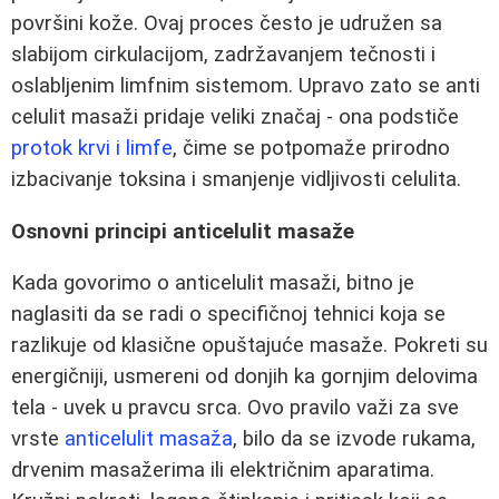
površini kože. Ovaj proces često je udružen sa
slabijom cirkulacijom, zadržavanjem tečnosti i
oslabljenim limfnim sistemom. Upravo zato se anti
celulit masaži pridaje veliki značaj - ona podstiče
protok krvi i limfe
, čime se potpomaže prirodno
izbacivanje toksina i smanjenje vidljivosti celulita.
Osnovni principi anticelulit masaže
Kada govorimo o anticelulit masaži, bitno je
naglasiti da se radi o specifičnoj tehnici koja se
razlikuje od klasične opuštajuće masaže. Pokreti su
energičniji, usmereni od donjih ka gornjim delovima
tela - uvek u pravcu srca. Ovo pravilo važi za sve
vrste
anticelulit masaža
, bilo da se izvode rukama,
drvenim masažerima ili električnim aparatima.