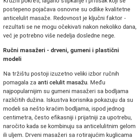
Kružni pokreti, lagano štipkanje i pritisak koji se
postepeno pojačava osnovne su odlike kvalitetne
anticelulit masaže. Redovnost je ključni faktor -
rezultati se ne mogu očekivati nakon nekoliko dana,
već je potrebno više nedelja dosledne nege.
Ručni masažeri - drveni, gumeni i plastični
modeli
Na tržištu postoji izuzetno veliki izbor ručnih
pomagala za
anti celulit masažu
. Među
najpopularnijim su gumeni masažeri sa bodljama
različitih dužina. Iskustva korisnika pokazuju da su
modeli sa nešto kraćim bodljama, ispod jednog
centimetra, često efikasniji i prijatniji za upotrebu,
naročito kada se kombinuju sa anticelulitnim gelom
ili uljem. Drveni masažeri sa rotirajućim kuglicama