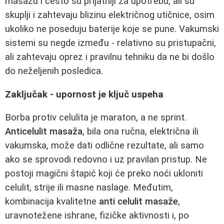
masažu i često su prijatniji za upotrebu, ali su
skuplji i zahtevaju blizinu električnog utičnice, osim
ukoliko ne poseduju baterije koje se pune. Vakumski
sistemi su negde između - relativno su pristupačni,
ali zahtevaju oprez i pravilnu tehniku da ne bi došlo
do neželjenih posledica.
Zaključak - upornost je ključ uspeha
Borba protiv celulita je maraton, a ne sprint.
Anticelulit masaža
, bila ona ručna, električna ili
vakumska, može dati odlične rezultate, ali samo
ako se sprovodi redovno i uz pravilan pristup. Ne
postoji magični štapić koji će preko noći ukloniti
celulit, strije ili masne naslage. Međutim,
kombinacija kvalitetne
anti celulit masaže
,
uravnotežene ishrane, fizičke aktivnosti i, po