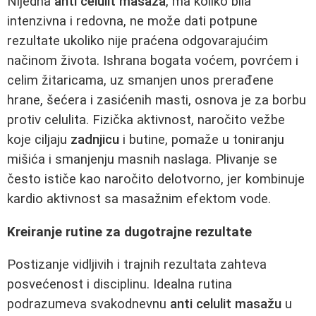
Nijedna
anti celulit masaža
, ma koliko bila
intenzivna i redovna, ne može dati potpune
rezultate ukoliko nije praćena odgovarajućim
načinom života. Ishrana bogata voćem, povrćem i
celim žitaricama, uz smanjen unos prerađene
hrane, šećera i zasićenih masti, osnova je za borbu
protiv celulita. Fizička aktivnost, naročito vežbe
koje ciljaju
zadnjicu
i butine, pomaže u toniranju
mišića i smanjenju masnih naslaga. Plivanje se
često ističe kao naročito delotvorno, jer kombinuje
kardio aktivnost sa masažnim efektom vode.
Kreiranje rutine za dugotrajne rezultate
Postizanje vidljivih i trajnih rezultata zahteva
posvećenost i disciplinu. Idealna rutina
podrazumeva svakodnevnu
anti celulit masažu
u