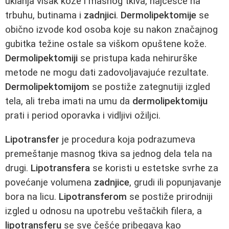
uklanja višak kože i masnog tkiva, najčešće na
trbuhu, butinama i
zadnjici
.
Dermolipektomije
se
obično izvode kod osoba koje su nakon značajnog
gubitka težine ostale sa viškom opuštene kože.
Dermolipektomiji
se pristupa kada nehirurške
metode ne mogu dati zadovoljavajuće rezultate.
Dermolipektomijom
se postiže zategnutiji izgled
tela, ali treba imati na umu da
dermolipektomiju
prati i period oporavka i vidljivi ožiljci.
Lipotransfer
je procedura koja podrazumeva
premeštanje masnog tkiva sa jednog dela tela na
drugi.
Lipotransfera
se koristi u estetske svrhe za
povećanje volumena
zadnjice
, grudi ili popunjavanje
bora na licu.
Lipotransferom
se postiže prirodniji
izgled u odnosu na upotrebu veštačkih filera, a
lipotransferu
se sve češće pribegava kao