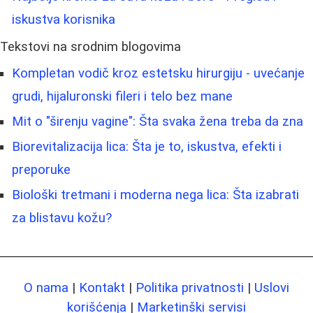
iskustva korisnika
Tekstovi na srodnim blogovima
Kompletan vodič kroz estetsku hirurgiju - uvećanje
grudi, hijaluronski fileri i telo bez mane
Mit o "širenju vagine": Šta svaka žena treba da zna
Biorevitalizacija lica: Šta je to, iskustva, efekti i
preporuke
Biološki tretmani i moderna nega lica: Šta izabrati
za blistavu kožu?
O nama
|
Kontakt
|
Politika privatnosti
|
Uslovi
korišćenja
|
Marketinški servisi