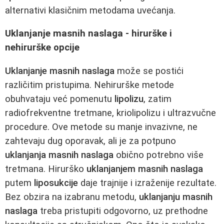
alternativi klasičnim metodama uvećanja.
Uklanjanje masnih naslaga - hirurške i
nehirurške opcije
Uklanjanje masnih naslaga
može se postići
različitim pristupima. Nehirurške metode
obuhvataju već pomenutu
lipolizu
, zatim
radiofrekventne tretmane, kriolipolizu i ultrazvučne
procedure. Ove metode su manje invazivne, ne
zahtevaju dug oporavak, ali je za potpuno
uklanjanja masnih naslaga
obično potrebno više
tretmana. Hirurško
uklanjanjem masnih naslaga
putem
liposukcije
daje trajnije i izraženije rezultate.
Bez obzira na izabranu metodu,
uklanjanju masnih
naslaga
treba pristupiti odgovorno, uz prethodne