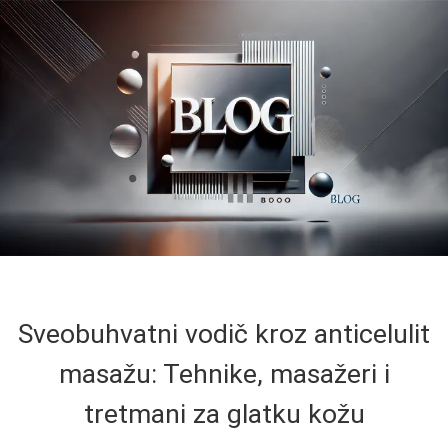
Sveobuhvatni vodič kroz anticelulit
masažu: Tehnike, masažeri i
tretmani za glatku kožu