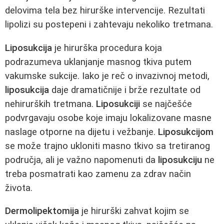
delovima tela bez hirurške intervencije. Rezultati
lipolizi su postepeni i zahtevaju nekoliko tretmana.
Liposukcija
je hirurška procedura koja
podrazumeva uklanjanje masnog tkiva putem
vakumske sukcije. Iako je reč o invazivnoj metodi,
liposukcija
daje dramatičnije i brže rezultate od
nehirurških tretmana.
Liposukciji
se najčešće
podvrgavaju osobe koje imaju lokalizovane masne
naslage otporne na dijetu i vežbanje.
Liposukcijom
se može trajno ukloniti masno tkivo sa tretiranog
područja, ali je važno napomenuti da
liposukciju
ne
treba posmatrati kao zamenu za zdrav način
života.
Dermolipektomija
je hirurški zahvat kojim se