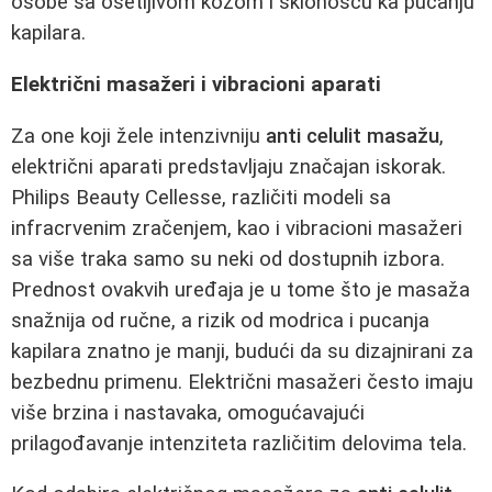
osobe sa osetljivom kožom i sklonošću ka pucanju
kapilara.
Električni masažeri i vibracioni aparati
Za one koji žele intenzivniju
anti celulit masažu
,
električni aparati predstavljaju značajan iskorak.
Philips Beauty Cellesse, različiti modeli sa
infracrvenim zračenjem, kao i vibracioni masažeri
sa više traka samo su neki od dostupnih izbora.
Prednost ovakvih uređaja je u tome što je masaža
snažnija od ručne, a rizik od modrica i pucanja
kapilara znatno je manji, budući da su dizajnirani za
bezbednu primenu. Električni masažeri često imaju
više brzina i nastavaka, omogućavajući
prilagođavanje intenziteta različitim delovima tela.