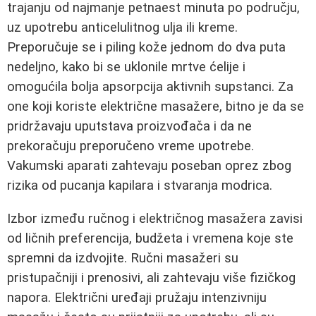
trajanju od najmanje petnaest minuta po području,
uz upotrebu anticelulitnog ulja ili kreme.
Preporučuje se i piling kože jednom do dva puta
nedeljno, kako bi se uklonile mrtve ćelije i
omogućila bolja apsorpcija aktivnih supstanci. Za
one koji koriste električne masažere, bitno je da se
pridržavaju uputstava proizvođača i da ne
prekoračuju preporučeno vreme upotrebe.
Vakumski aparati zahtevaju poseban oprez zbog
rizika od pucanja kapilara i stvaranja modrica.
Izbor između ručnog i električnog masažera zavisi
od ličnih preferencija, budžeta i vremena koje ste
spremni da izdvojite. Ručni masažeri su
pristupačniji i prenosivi, ali zahtevaju više fizičkog
napora. Električni uređaji pružaju intenzivniju