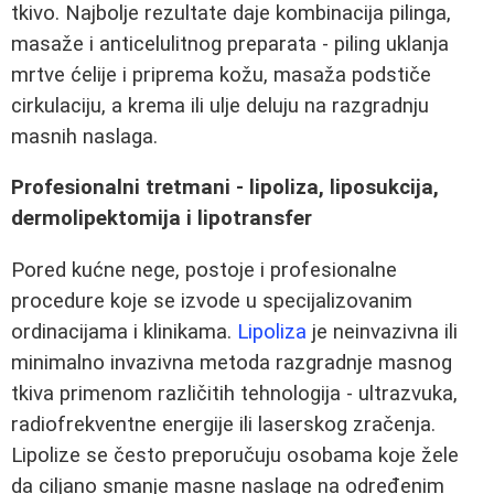
tkivo. Najbolje rezultate daje kombinacija pilinga,
masaže i anticelulitnog preparata - piling uklanja
mrtve ćelije i priprema kožu, masaža podstiče
cirkulaciju, a krema ili ulje deluju na razgradnju
masnih naslaga.
Profesionalni tretmani - lipoliza, liposukcija,
dermolipektomija i lipotransfer
Pored kućne nege, postoje i profesionalne
procedure koje se izvode u specijalizovanim
ordinacijama i klinikama.
Lipoliza
je neinvazivna ili
minimalno invazivna metoda razgradnje masnog
tkiva primenom različitih tehnologija - ultrazvuka,
radiofrekventne energije ili laserskog zračenja.
Lipolize se često preporučuju osobama koje žele
da ciljano smanje masne naslage na određenim