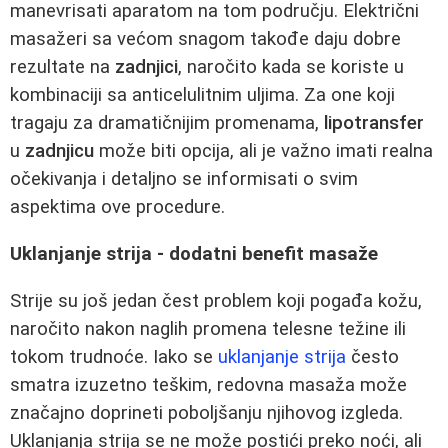
manevrisati aparatom na tom području. Električni
masažeri sa većom snagom takođe daju dobre
rezultate na
zadnjici
, naročito kada se koriste u
kombinaciji sa anticelulitnim uljima. Za one koji
tragaju za dramatičnijim promenama,
lipotransfer
u
zadnjicu
može biti opcija, ali je važno imati realna
očekivanja i detaljno se informisati o svim
aspektima ove procedure.
Uklanjanje strija - dodatni benefit masaže
Strije su još jedan čest problem koji pogađa kožu,
naročito nakon naglih promena telesne težine ili
tokom trudnoće. Iako se
uklanjanje strija
često
smatra izuzetno teškim, redovna masaža može
značajno doprineti poboljšanju njihovog izgleda.
Uklanjanja strija se ne može postići preko noći, ali