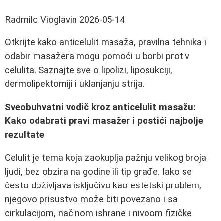
Radmilo Vioglavin
2026-05-14
Otkrijte kako anticelulit masaža, pravilna tehnika i
odabir masažera mogu pomoći u borbi protiv
celulita. Saznajte sve o lipolizi, liposukciji,
dermolipektomiji i uklanjanju strija.
Sveobuhvatni vodič kroz anticelulit masažu:
Kako odabrati pravi masažer i postići najbolje
rezultate
Celulit je tema koja zaokuplja pažnju velikog broja
ljudi, bez obzira na godine ili tip građe. Iako se
često doživljava isključivo kao estetski problem,
njegovo prisustvo može biti povezano i sa
cirkulacijom, načinom ishrane i nivoom fizičke