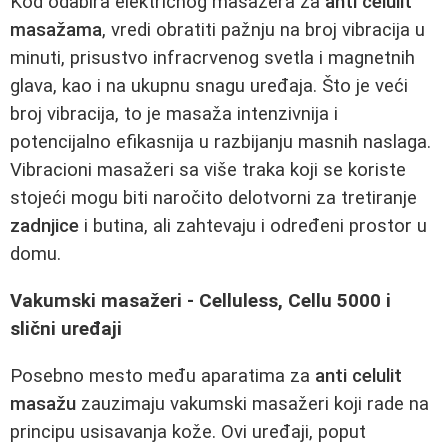
Kod odabira električnog masažera za
anti celulit
masažama
, vredi obratiti pažnju na broj vibracija u
minuti, prisustvo infracrvenog svetla i magnetnih
glava, kao i na ukupnu snagu uređaja. Što je veći
broj vibracija, to je masaža intenzivnija i
potencijalno efikasnija u razbijanju masnih naslaga.
Vibracioni masažeri sa više traka koji se koriste
stojeći mogu biti naročito delotvorni za tretiranje
zadnjice
i butina, ali zahtevaju i određeni prostor u
domu.
Vakumski masažeri - Celluless, Cellu 5000 i
slični uređaji
Posebno mesto među aparatima za
anti celulit
masažu
zauzimaju vakumski masažeri koji rade na
principu usisavanja kože. Ovi uređaji, poput