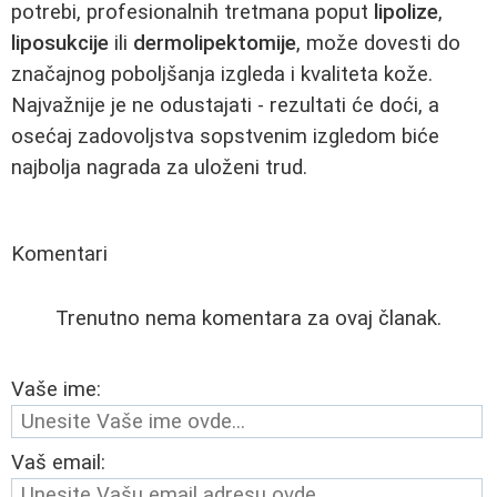
potrebi, profesionalnih tretmana poput
lipolize
,
liposukcije
ili
dermolipektomije
, može dovesti do
značajnog poboljšanja izgleda i kvaliteta kože.
Najvažnije je ne odustajati - rezultati će doći, a
osećaj zadovoljstva sopstvenim izgledom biće
najbolja nagrada za uloženi trud.
Komentari
Trenutno nema komentara za ovaj članak.
Vaše ime:
Vaš email: