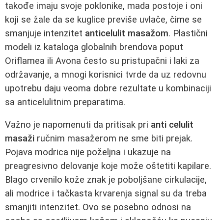
takođe imaju svoje poklonike, mada postoje i oni
koji se žale da se kuglice previše uvlače, čime se
smanjuje intenzitet
anticelulit masažom
. Plastični
modeli iz kataloga globalnih brendova poput
Oriflamea ili Avona često su pristupačni i laki za
održavanje, a mnogi korisnici tvrde da uz redovnu
upotrebu daju veoma dobre rezultate u kombinaciji
sa anticelulitnim preparatima.
Važno je napomenuti da pritisak pri
anti celulit
masaži
ručnim masažerom ne sme biti prejak.
Pojava modrica nije poželjna i ukazuje na
preagresivno delovanje koje može oštetiti kapilare.
Blago crvenilo kože znak je poboljšane cirkulacije,
ali modrice i tačkasta krvarenja signal su da treba
smanjiti intenzitet. Ovo se posebno odnosi na