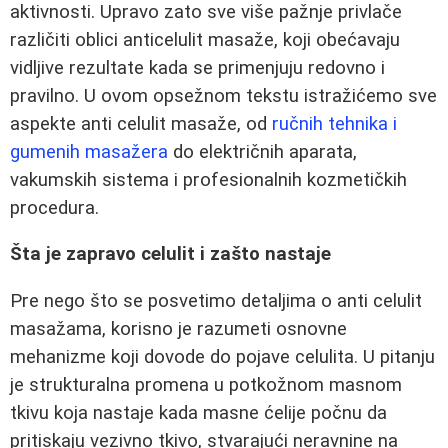
aktivnosti. Upravo zato sve više pažnje privlače
različiti oblici anticelulit masaže, koji obećavaju
vidljive rezultate kada se primenjuju redovno i
pravilno. U ovom opsežnom tekstu istražićemo sve
aspekte anti celulit masaže, od
ručnih tehnika i
gumenih masažera
do električnih aparata,
vakumskih sistema i profesionalnih kozmetičkih
procedura.
Šta je zapravo celulit i zašto nastaje
Pre nego što se posvetimo detaljima o anti celulit
masažama, korisno je razumeti osnovne
mehanizme koji dovode do pojave celulita. U pitanju
je strukturalna promena u potkožnom masnom
tkivu koja nastaje kada masne ćelije počnu da
pritiskaju vezivno tkivo, stvarajući neravnine na