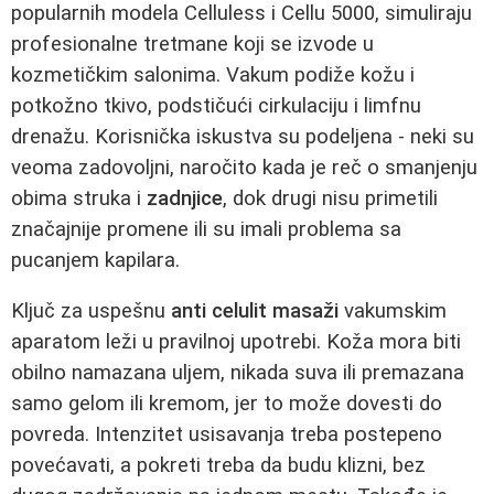
popularnih modela Celluless i Cellu 5000, simuliraju
profesionalne tretmane koji se izvode u
kozmetičkim salonima. Vakum podiže kožu i
potkožno tkivo, podstičući cirkulaciju i limfnu
drenažu. Korisnička iskustva su podeljena - neki su
veoma zadovoljni, naročito kada je reč o smanjenju
obima struka i
zadnjice
, dok drugi nisu primetili
značajnije promene ili su imali problema sa
pucanjem kapilara.
Ključ za uspešnu
anti celulit masaži
vakumskim
aparatom leži u pravilnoj upotrebi. Koža mora biti
obilno namazana uljem, nikada suva ili premazana
samo gelom ili kremom, jer to može dovesti do
povreda. Intenzitet usisavanja treba postepeno
povećavati, a pokreti treba da budu klizni, bez