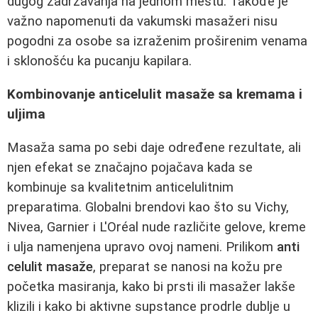
dugog zadržavanja na jednom mestu. Takođe je
važno napomenuti da vakumski masažeri nisu
pogodni za osobe sa izraženim proširenim venama
i sklonošću ka pucanju kapilara.
Kombinovanje anticelulit masaže sa kremama i
uljima
Masaža sama po sebi daje određene rezultate, ali
njen efekat se značajno pojačava kada se
kombinuje sa kvalitetnim anticelulitnim
preparatima. Globalni brendovi kao što su Vichy,
Nivea, Garnier i L'Oréal nude različite gelove, kreme
i ulja namenjena upravo ovoj nameni. Prilikom
anti
celulit masaže
, preparat se nanosi na kožu pre
početka masiranja, kako bi prsti ili masažer lakše
klizili i kako bi aktivne supstance prodrle dublje u