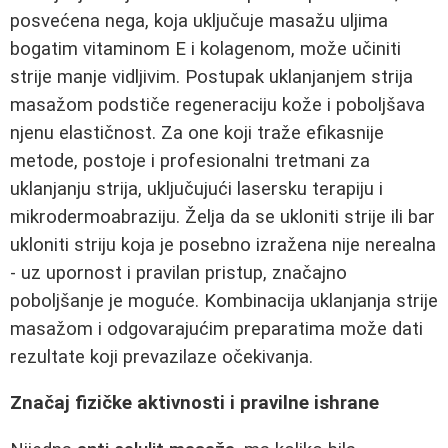
posvećena nega, koja uključuje masažu uljima
bogatim vitaminom E i kolagenom, može učiniti
strije manje vidljivim. Postupak uklanjanjem strija
masažom podstiče regeneraciju kože i poboljšava
njenu elastičnost. Za one koji traže efikasnije
metode, postoje i profesionalni tretmani za
uklanjanju strija, uključujući lasersku terapiju i
mikrodermoabraziju. Želja da se ukloniti strije ili bar
ukloniti striju koja je posebno izražena nije nerealna
- uz upornost i pravilan pristup, značajno
poboljšanje je moguće. Kombinacija uklanjanja strije
masažom i odgovarajućim preparatima može dati
rezultate koji prevazilaze očekivanja.
Značaj fizičke aktivnosti i pravilne ishrane