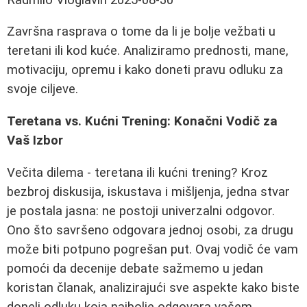
Završna rasprava o tome da li je bolje vežbati u
teretani ili kod kuće. Analiziramo prednosti, mane,
motivaciju, opremu i kako doneti pravu odluku za
svoje ciljeve.
Teretana vs. Kućni Trening: Konačni Vodič za
Vaš Izbor
Večita dilema - teretana ili kućni trening? Kroz
bezbroj diskusija, iskustava i mišljenja, jedna stvar
je postala jasna: ne postoji univerzalni odgovor.
Ono što savršeno odgovara jednoj osobi, za drugu
može biti potpuno pogrešan put. Ovaj vodič će vam
pomoći da decenije debate sažmemo u jedan
koristan članak, analizirajući sve aspekte kako biste
doneli odluku koja najbolje odgovara vašem