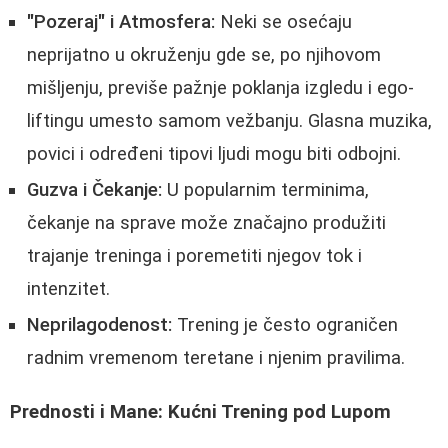
"Pozeraj" i Atmosfera:
Neki se osećaju
neprijatno u okruženju gde se, po njihovom
mišljenju, previše pažnje poklanja izgledu i ego-
liftingu umesto samom vežbanju. Glasna muzika,
povici i određeni tipovi ljudi mogu biti odbojni.
Guzva i Čekanje:
U popularnim terminima,
čekanje na sprave može značajno produžiti
trajanje treninga i poremetiti njegov tok i
intenzitet.
Neprilagodenost:
Trening je često ograničen
radnim vremenom teretane i njenim pravilima.
Prednosti i Mane: Kućni Trening pod Lupom