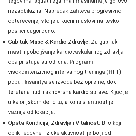
tegovima, squat regalima i mašinama je gotovo
nezaobilazna. Napredak zahteva progresivno
opterećenje, što je u kućnim uslovima teško
postići dugoročno.
Gubitak Mase & Kardio Zdravlje:
Za gubitak
masti i poboljšanje kardiovaskularnog zdravlja,
oba pristupa su odlična. Programi
visokointenzivnog intervalnog treninga (HIIT)
poput Insanitya se izvode bez opreme, dok
teretana nudi raznovrsne kardio sprave. Ključ je
u kalorijskom deficitu, a konsistentnost je
važnija od lokacije.
Opšta Kondicija, Zdravlje i Vitalnost:
Bilo koji
oblik redovne fizičke aktivnosti je bolji od