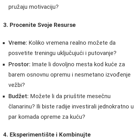
pružaju motivaciju?
3. Procenite Svoje Resurse
Vreme:
Koliko vremena realno možete da
posvetite treningu uključujući i putovanje?
Prostor:
Imate li dovoljno mesta kod kuće za
barem osnovnu opremu i nesmetano izvođenje
vežbi?
Budžet:
Možete li da priuštite mesečnu
članarinu? Ili biste radije investirali jednokratno u
par komada opreme za kuću?
4. Eksperimentište i Kombinujte