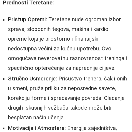
Prednosti Teretane:
Pristup Opremi:
Teretane nude ogroman izbor
sprava, slobodnih tegova, mašina i kardio
opreme koja je prostorno i finansijski
nedostupna većini za kućnu upotrebu. Ovo
omogućava neverovatnu raznovrsnost treninga i
specifično opterećenje za naprednije ciljeve.
Stručno Usmerenje:
Prisustvo trenera, čak i onih
u smeni, pruža priliku za neposredne savete,
korekciju forme i sprečavanje povreda. Gledanje
drugih iskusnijih vežbača takođe može biti
besplatan način učenja.
Motivacija i Atmosfera:
Energija zajedništva,