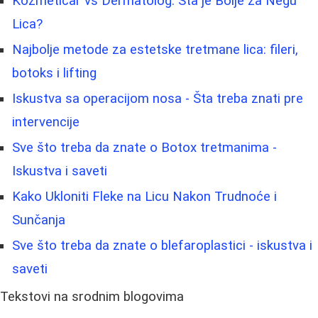
Kozmetičar vs Dermatolog: Šta je Bolje za Negu
Lica?
Najbolje metode za estetske tretmane lica: fileri,
botoks i lifting
Iskustva sa operacijom nosa - Šta treba znati pre
intervencije
Sve što treba da znate o Botox tretmanima -
Iskustva i saveti
Kako Ukloniti Fleke na Licu Nakon Trudnoće i
Sunčanja
Sve što treba da znate o blefaroplastici - iskustva i
saveti
Tekstovi na srodnim blogovima