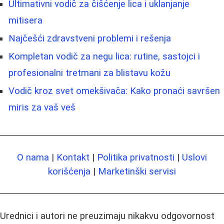
Ultimativni vodič za čišćenje lica i uklanjanje
mitisera
Najčešći zdravstveni problemi i rešenja
Kompletan vodič za negu lica: rutine, sastojci i
profesionalni tretmani za blistavu kožu
Vodič kroz svet omekšivača: Kako pronaći savršen
miris za vaš veš
O nama
|
Kontakt
|
Politika privatnosti
|
Uslovi
korišćenja
|
Marketinški servisi
Urednici i autori ne preuzimaju nikakvu odgovornost