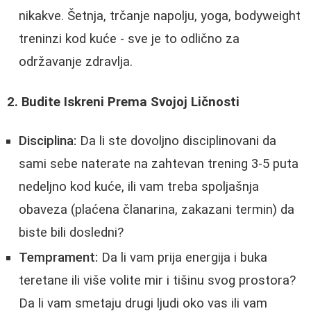
nikakve. Šetnja, trčanje napolju, yoga, bodyweight
treninzi kod kuće - sve je to odlično za
održavanje zdravlja.
2. Budite Iskreni Prema Svojoj Ličnosti
Disciplina:
Da li ste dovoljno disciplinovani da
sami sebe naterate na zahtevan trening 3-5 puta
nedeljno kod kuće, ili vam treba spoljašnja
obaveza (plaćena članarina, zakazani termin) da
biste bili dosledni?
Temprament:
Da li vam prija energija i buka
teretane ili više volite mir i tišinu svog prostora?
Da li vam smetaju drugi ljudi oko vas ili vam