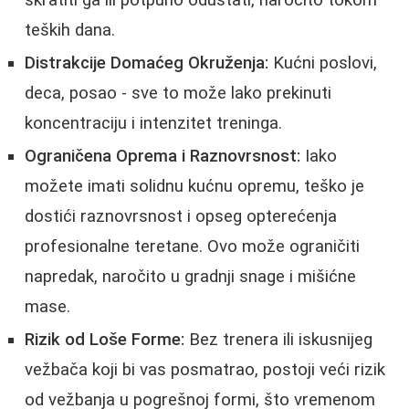
teških dana.
Distrakcije Domaćeg Okruženja:
Kućni poslovi,
deca, posao - sve to može lako prekinuti
koncentraciju i intenzitet treninga.
Ograničena Oprema i Raznovrsnost:
Iako
možete imati solidnu kućnu opremu, teško je
dostići raznovrsnost i opseg opterećenja
profesionalne teretane. Ovo može ograničiti
napredak, naročito u gradnji snage i mišićne
mase.
Rizik od Loše Forme:
Bez trenera ili iskusnijeg
vežbača koji bi vas posmatrao, postoji veći rizik
od vežbanja u pogrešnoj formi, što vremenom