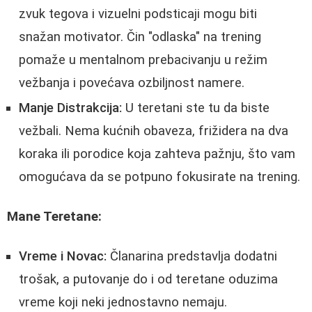
zvuk tegova i vizuelni podsticaji mogu biti
snažan motivator. Čin "odlaska" na trening
pomaže u mentalnom prebacivanju u režim
vežbanja i povećava ozbiljnost namere.
Manje Distrakcija:
U teretani ste tu da biste
vežbali. Nema kućnih obaveza, frižidera na dva
koraka ili porodice koja zahteva pažnju, što vam
omogućava da se potpuno fokusirate na trening.
Mane Teretane:
Vreme i Novac:
Članarina predstavlja dodatni
trošak, a putovanje do i od teretane oduzima
vreme koji neki jednostavno nemaju.