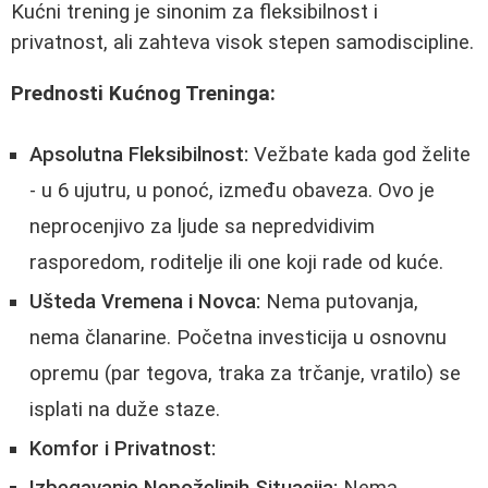
Kućni trening je sinonim za fleksibilnost i
privatnost, ali zahteva visok stepen samodiscipline.
Prednosti Kućnog Treninga:
Apsolutna Fleksibilnost:
Vežbate kada god želite
- u 6 ujutru, u ponoć, između obaveza. Ovo je
neprocenjivo za ljude sa nepredvidivim
rasporedom, roditelje ili one koji rade od kuće.
Ušteda Vremena i Novca:
Nema putovanja,
nema članarine. Početna investicija u osnovnu
opremu (par tegova, traka za trčanje, vratilo) se
isplati na duže staze.
Komfor i Privatnost: