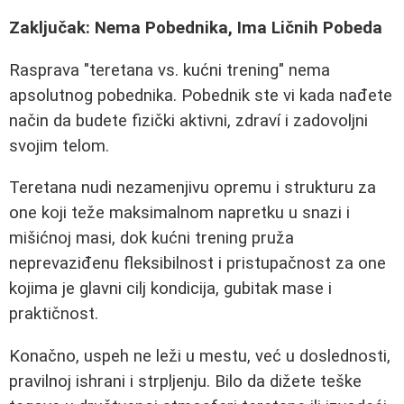
Zaključak: Nema Pobednika, Ima Ličnih Pobeda
Rasprava "teretana vs. kućni trening" nema
apsolutnog pobednika. Pobednik ste vi kada nađete
način da budete fizički aktivni, zdraví i zadovoljni
svojim telom.
Teretana nudi nezamenjivu opremu i strukturu za
one koji teže maksimalnom napretku u snazi i
mišićnoj masi, dok kućni trening pruža
neprevaziđenu fleksibilnost i pristupačnost za one
kojima je glavni cilj kondicija, gubitak mase i
praktičnost.
Konačno, uspeh ne leži u mestu, već u doslednosti,
pravilnoj ishrani i strpljenju. Bilo da dižete teške