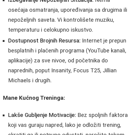
Izbegavanje Nepoželjnih Situacija:
Nema
osećaja osmatranja, upoređivanja sa drugima ili
nepoželjnih saveta. Vi kontrolišete muziku,
temperaturu i celokupno iskustvo.
Dostupnost Brojnih Resursa:
Internet je prepun
besplatnih i plaćenih programa (YouTube kanali,
aplikacije) za sve nivoe, od početnika do
naprednih, poput Insanity, Focus T25, Jillian
Michaels i drugih.
Mane Kućnog Treninga:
Lakše Gubljenje Motivacije:
Bez spoljnih faktora
koji vas guraju napred, lako je odložiti trening,
skratiti ga ili potpuno odustati, naročito tokom