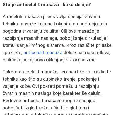
Šta je anticelulit masaža i kako deluje?
Anticelulit masaža predstavlja specijalizovanu
tehniku masaže koja se fokusira na područja tela
pogodna stvaranju celulita. Cilj ove masaže je
razbijanje masnih naslaga, poboljšanje cirkulacije i
stimulisanje limfnog sistema. Kroz različite pritiske
i pokrete,
anticelulit masaža
deluje na masna tkiva,
olakšavajući njihovo uklanjanje iz organizma.
Tokom anticelulit masaže, terapeut koristi različite
tehnike kao što su dubinsko trenje, peckanje i
valjanje kože. Ovi pokreti pomažu u razbijanju
čvrstih masnih naslaga koje karakteriše celulit.
Redovne
anticelulit masaže
mogu značajno
poboljšati izgled kože, učiniti je glatkom i
zategnutom, a takođe doprineti i opštem osećaju