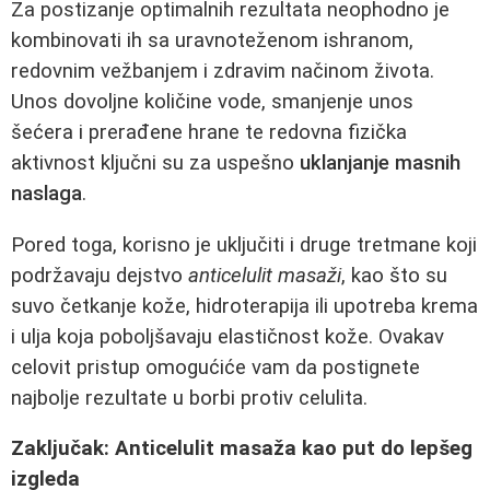
Za postizanje optimalnih rezultata neophodno je
kombinovati ih sa uravnoteženom ishranom,
redovnim vežbanjem i zdravim načinom života.
Unos dovoljne količine vode, smanjenje unos
šećera i prerađene hrane te redovna fizička
aktivnost ključni su za uspešno
uklanjanje masnih
naslaga
.
Pored toga, korisno je uključiti i druge tretmane koji
podržavaju dejstvo
anticelulit masaži
, kao što su
suvo četkanje kože, hidroterapija ili upotreba krema
i ulja koja poboljšavaju elastičnost kože. Ovakav
celovit pristup omogućiće vam da postignete
najbolje rezultate u borbi protiv celulita.
Zaključak: Anticelulit masaža kao put do lepšeg
izgleda