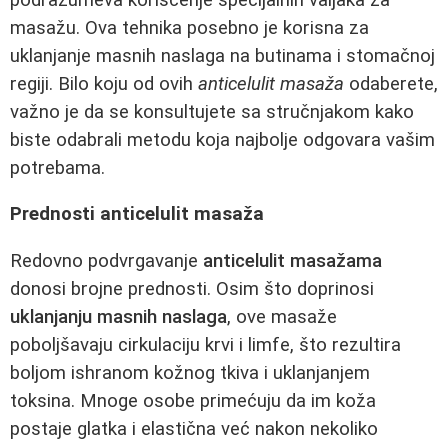
masažu. Ova tehnika posebno je korisna za
uklanjanje masnih naslaga na butinama i stomačnoj
regiji. Bilo koju od ovih
anticelulit masaža
odaberete,
važno je da se konsultujete sa stručnjakom kako
biste odabrali metodu koja najbolje odgovara vašim
potrebama.
Prednosti anticelulit masaža
Redovno podvrgavanje
anticelulit masažama
donosi brojne prednosti. Osim što doprinosi
uklanjanju masnih naslaga
, ove masaže
poboljšavaju cirkulaciju krvi i limfe, što rezultira
boljom ishranom kožnog tkiva i uklanjanjem
toksina. Mnoge osobe primećuju da im koža
postaje glatka i elastična već nakon nekoliko