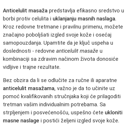
Anticelulit masaža
predstavlja efikasno sredstvo u
borbi protiv celulita i
uklanjanju masnih naslaga
.
Kroz redovne tretmane i pravilnu primenu, možete
značajno poboljšati izgled svoje kože i osećaj
samopouzdanja. Upamtite da je ključ uspeha u
doslednosti - redovne
anticelulit masaže
u
kombinaciji sa zdravim načinom života donosiće
vidljive i trajne rezultate.
Bez obzira da li se odlučite za ručne ili aparatne
anticelulit masažama
, važno je da to učinite uz
pomoć kvalifikovanih stručnjaka koji će prilagoditi
tretman vašim individualnim potrebama. Sa
strpljenjem i posvećenošću, uspešno ćete
ukloniti
masne naslage
i postići željeni izgled svoje kože.