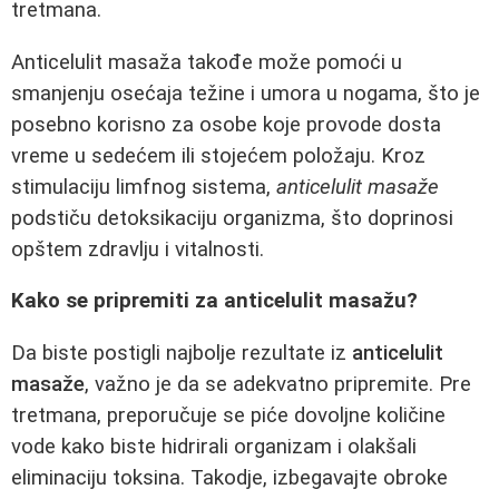
tretmana.
Anticelulit masaža takođe može pomoći u
smanjenju osećaja težine i umora u nogama, što je
posebno korisno za osobe koje provode dosta
vreme u sedećem ili stojećem položaju. Kroz
stimulaciju limfnog sistema,
anticelulit masaže
podstiču detoksikaciju organizma, što doprinosi
opštem zdravlju i vitalnosti.
Kako se pripremiti za anticelulit masažu?
Da biste postigli najbolje rezultate iz
anticelulit
masaže
, važno je da se adekvatno pripremite. Pre
tretmana, preporučuje se piće dovoljne količine
vode kako biste hidrirali organizam i olakšali
eliminaciju toksina. Takodje, izbegavajte obroke