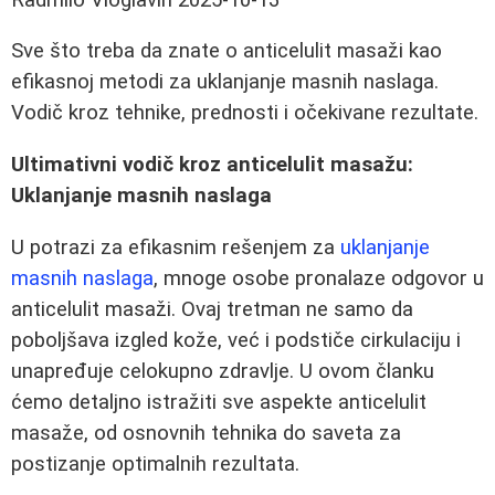
Sve što treba da znate o anticelulit masaži kao
efikasnoj metodi za uklanjanje masnih naslaga.
Vodič kroz tehnike, prednosti i očekivane rezultate.
Ultimativni vodič kroz anticelulit masažu:
Uklanjanje masnih naslaga
U potrazi za efikasnim rešenjem za
uklanjanje
masnih naslaga
, mnoge osobe pronalaze odgovor u
anticelulit masaži. Ovaj tretman ne samo da
poboljšava izgled kože, već i podstiče cirkulaciju i
unapređuje celokupno zdravlje. U ovom članku
ćemo detaljno istražiti sve aspekte anticelulit
masaže, od osnovnih tehnika do saveta za
postizanje optimalnih rezultata.