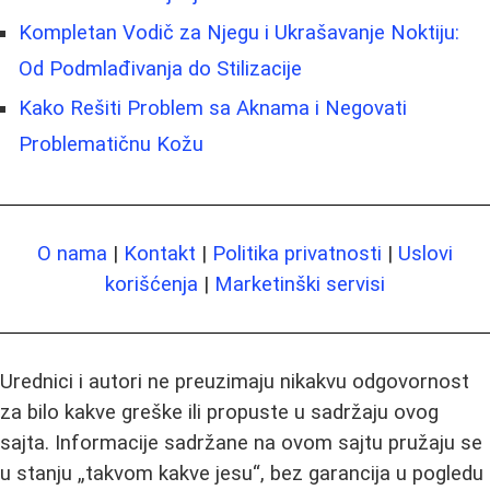
Kompletan Vodič za Njegu i Ukrašavanje Noktiju:
Od Podmlađivanja do Stilizacije
Kako Rešiti Problem sa Aknama i Negovati
Problematičnu Kožu
O nama
|
Kontakt
|
Politika privatnosti
|
Uslovi
korišćenja
|
Marketinški servisi
Urednici i autori ne preuzimaju nikakvu odgovornost
za bilo kakve greške ili propuste u sadržaju ovog
sajta. Informacije sadržane na ovom sajtu pružaju se
u stanju „takvom kakve jesu“, bez garancija u pogledu