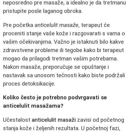
neposredno pre masaže, a idealno je da tretmanu
pristupite posle laganog obroka.
Pre početka
anticelulit masaže
, terapeut će
proceniti stanje vaše kože i razgovarati s vama o
vašim očekivanjima. Važno je istaknuti bilo kakve
zdravstvene probleme ili tegobe kako bi terapeut
mogao da prilagodi tretman vašim potrebama.
Nakon masaže, preporučuje se opuštanje i
nastavak sa unosom tečnosti kako biste podržali
proces detoksikacije.
Koliko često je potrebno podvrgavati se
anticelulit masažama?
Učestalost
anticelulit masaži
zavisi od početnog
stanja kože i željenih rezultata. U početnoj fazi,