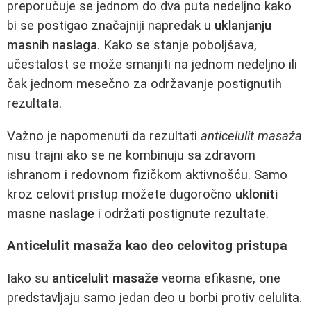
preporučuje se jednom do dva puta nedeljno kako
bi se postigao značajniji napredak u
uklanjanju
masnih naslaga
. Kako se stanje poboljšava,
učestalost se može smanjiti na jednom nedeljno ili
čak jednom mesečno za održavanje postignutih
rezultata.
Važno je napomenuti da rezultati
anticelulit masaža
nisu trajni ako se ne kombinuju sa zdravom
ishranom i redovnom fizičkom aktivnošću. Samo
kroz celovit pristup možete dugoročno
ukloniti
masne naslage
i održati postignute rezultate.
Anticelulit masaža kao deo celovitog pristupa
Iako su
anticelulit masaže
veoma efikasne, one
predstavljaju samo jedan deo u borbi protiv celulita.