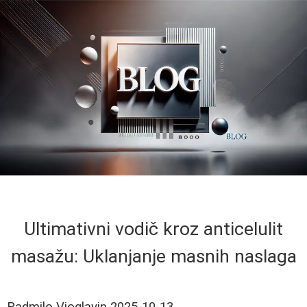
Ultimativni vodič kroz anticelulit
masažu: Uklanjanje masnih naslaga
Radmilo Vioglavin
2025-10-13