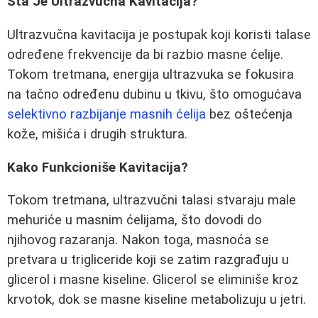
Šta Je Ultrazvučna Kavitacija?
Ultrazvučna kavitacija je postupak koji koristi talase
određene frekvencije da bi razbio masne ćelije.
Tokom tretmana, energija ultrazvuka se fokusira
na tačno određenu dubinu u tkivu, što omogućava
selektivno razbijanje masnih ćelija
bez oštećenja
kože, mišića i drugih struktura.
Kako Funkcioniše Kavitacija?
Tokom tretmana, ultrazvučni talasi stvaraju male
mehuriće u masnim ćelijama, što dovodi do
njihovog razaranja. Nakon toga, masnoća se
pretvara u trigliceride koji se zatim razgrađuju u
glicerol i masne kiseline. Glicerol se eliminiše kroz
krvotok, dok se masne kiseline metabolizuju u jetri.