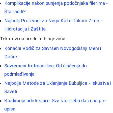
Komplikacije nakon punjenja podočnjaka filerima -
Šta raditi?
Najbolji Proizvodi za Negu Kože Tokom Zime -
Hidratacija i Zaštita
Tekstovi na srodnim blogovima
Konačni Vodič za Savršen Novogodišnji Meni i
Doček
Savremeni tretmani lica: Od čišćenja do
podmlađivanja
Najbolje Metode za Uklanjanje Bubuljica - Iskustva i
Saveti
Studiranje arhitekture: Sve što treba da znaš pre
upisa