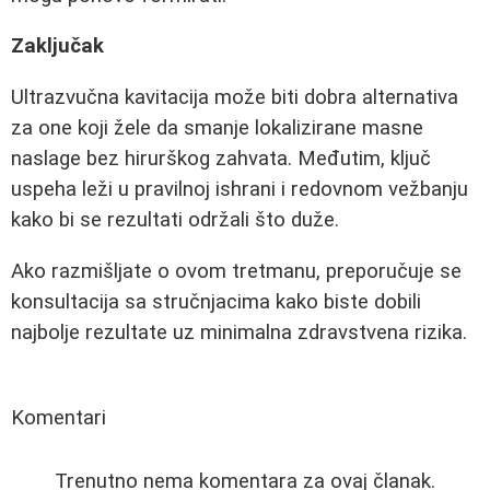
Zaključak
Ultrazvučna kavitacija može biti dobra alternativa
za one koji žele da smanje lokalizirane masne
naslage bez hirurškog zahvata. Međutim, ključ
uspeha leži u pravilnoj ishrani i redovnom vežbanju
kako bi se rezultati održali što duže.
Ako razmišljate o ovom tretmanu, preporučuje se
konsultacija sa stručnjacima kako biste dobili
najbolje rezultate uz minimalna zdravstvena rizika.
Komentari
Trenutno nema komentara za ovaj članak.