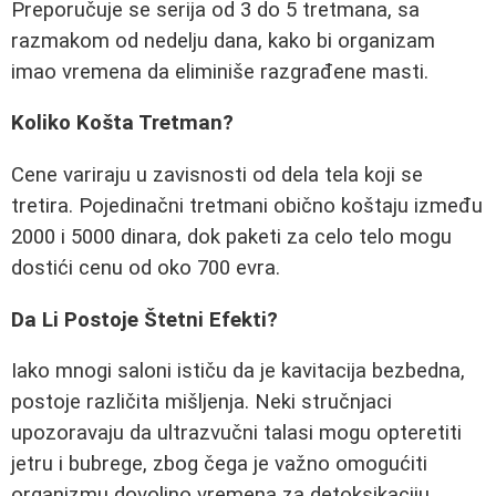
Preporučuje se serija od 3 do 5 tretmana, sa
razmakom od nedelju dana, kako bi organizam
imao vremena da eliminiše razgrađene masti.
Koliko Košta Tretman?
Cene variraju u zavisnosti od dela tela koji se
tretira. Pojedinačni tretmani obično koštaju između
2000 i 5000 dinara, dok paketi za celo telo mogu
dostići cenu od oko 700 evra.
Da Li Postoje Štetni Efekti?
Iako mnogi saloni ističu da je kavitacija bezbedna,
postoje različita mišljenja. Neki stručnjaci
upozoravaju da ultrazvučni talasi mogu opteretiti
jetru i bubrege, zbog čega je važno omogućiti
organizmu dovoljno vremena za detoksikaciju