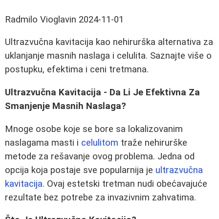
Radmilo Vioglavin
2024-11-01
Ultrazvučna kavitacija kao nehirurška alternativa za
uklanjanje masnih naslaga i celulita. Saznajte više o
postupku, efektima i ceni tretmana.
Ultrazvučna Kavitacija - Da Li Je Efektivna Za
Smanjenje Masnih Naslaga?
Mnoge osobe koje se bore sa lokalizovanim
naslagama masti i
celulitom
traže nehirurške
metode za rešavanje ovog problema. Jedna od
opcija koja postaje sve popularnija je
ultrazvučna
kavitacija
. Ovaj estetski tretman nudi obećavajuće
rezultate bez potrebe za invazivnim zahvatima.