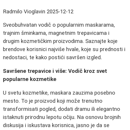
Radmilo Vioglavin
2025-12-12
Sveobuhvatan vodič o popularnim maskarama,
trajnim šminkama, magnetnim trepavicama i
drugim kozmetičkim proizvodima. Saznajte koje
brendove korisnici najviše hvale, koje su prednosti i
nedostaci, te kako postići savršen izgled.
Savršene trepavice i više: Vodič kroz svet
popularne kozmetike
U svetu kozmetike, maskara zauzima posebno
mesto. To je proizvod koji može trenutno
transformisati pogled, dodati dramu ili elegantno
istaknuti prirodnu lepotu očiju. Na osnovu brojnih
diskusija i iskustava korisnica, jasno je da se