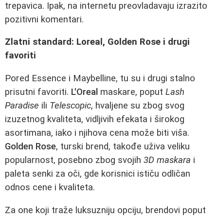
trepavica. Ipak, na internetu preovladavaju izrazito
pozitivni komentari.
Zlatni standard: Loreal, Golden Rose i drugi
favoriti
Pored Essence i Maybelline, tu su i drugi stalno
prisutni favoriti.
L'Oreal
maskare, poput
Lash
Paradise
ili
Telescopic
, hvaljene su zbog svog
izuzetnog kvaliteta, vidljivih efekata i širokog
asortimana, iako i njihova cena može biti viša.
Golden Rose
, turski brend, takođe uživa veliku
popularnost, posebno zbog svojih
3D maskara
i
paleta senki za oči, gde korisnici ističu odličan
odnos cene i kvaliteta.
Za one koji traže luksuzniju opciju, brendovi poput