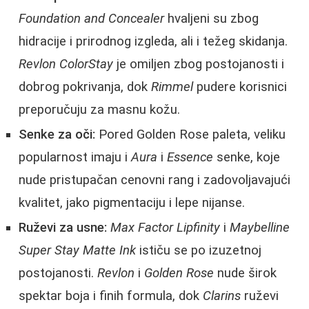
Foundation and Concealer
hvaljeni su zbog
hidracije i prirodnog izgleda, ali i težeg skidanja.
Revlon ColorStay
je omiljen zbog postojanosti i
dobrog pokrivanja, dok
Rimmel
pudere korisnici
preporučuju za masnu kožu.
Senke za oči:
Pored Golden Rose paleta, veliku
popularnost imaju i
Aura
i
Essence
senke, koje
nude pristupačan cenovni rang i zadovoljavajući
kvalitet, jako pigmentaciju i lepe nijanse.
Ruževi za usne:
Max Factor Lipfinity
i
Maybelline
Super Stay Matte Ink
ističu se po izuzetnoj
postojanosti.
Revlon
i
Golden Rose
nude širok
spektar boja i finih formula, dok
Clarins
ruževi