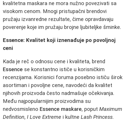
kvalitetna maskara ne mora nužno povezivati sa
visokom cenom. Mnogi pristupačni brendovi
pružaju izvanredne rezultate, čime opravdavaju
poverenje koje im pružaju brojne ljubiteljke šminke.
Essence: Kvalitet koji iznenađuje po povoljnoj
ceni
Kada je reč o odnosu cene i kvaliteta, brend
Essence
se konstantno ističe u korisničkim
recenzijama. Korisnici foruma posebno ističu širok
asortiman i povoljne cene, navodeći da kvalitet
njihovih proizvoda često nadmašuje očekivanja.
Među najpopularnijim proizvodima su
nedvosmisleno
Essence maskare
, poput
Maximum
Definition
,
I Love Extreme
i kultne
Lash Princess
.