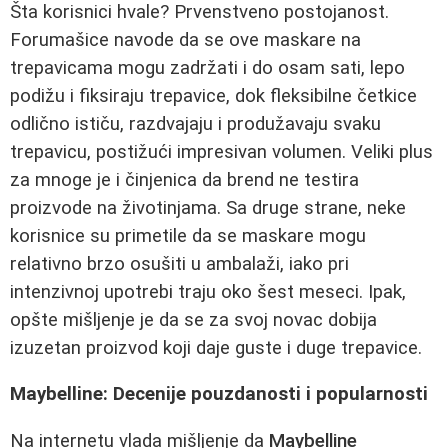
Šta korisnici hvale? Prvenstveno postojanost.
Forumašice navode da se ove maskare na
trepavicama mogu zadržati i do osam sati, lepo
podižu i fiksiraju trepavice, dok fleksibilne četkice
odlično ističu, razdvajaju i produžavaju svaku
trepavicu, postižući impresivan volumen. Veliki plus
za mnoge je i činjenica da brend ne testira
proizvode na životinjama. Sa druge strane, neke
korisnice su primetile da se maskare mogu
relativno brzo osušiti u ambalaži, iako pri
intenzivnoj upotrebi traju oko šest meseci. Ipak,
opšte mišljenje je da se za svoj novac dobija
izuzetan proizvod koji daje guste i duge trepavice.
Maybelline: Decenije pouzdanosti i popularnosti
Na internetu vlada mišljenje da
Maybelline