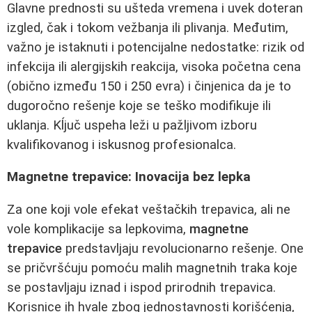
Glavne prednosti su ušteda vremena i uvek doteran
izgled, čak i tokom vežbanja ili plivanja. Međutim,
važno je istaknuti i potencijalne nedostatke: rizik od
infekcija ili alergijskih reakcija, visoka početna cena
(obično između 150 i 250 evra) i činjenica da je to
dugoročno rešenje koje se teško modifikuje ili
uklanja. Kĺjuč uspeha leži u pažljivom izboru
kvalifikovanog i iskusnog profesionalca.
Magnetne trepavice: Inovacija bez lepka
Za one koji vole efekat veštačkih trepavica, ali ne
vole komplikacije sa lepkovima,
magnetne
trepavice
predstavljaju revolucionarno rešenje. One
se pričvršćuju pomoću malih magnetnih traka koje
se postavljaju iznad i ispod prirodnih trepavica.
Korisnice ih hvale zbog jednostavnosti korišćenja,