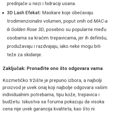
prednjače u nezi i hidraciji usana.
3D Lash Efekat:
Maskare koje obećavaju
trodimenzionalni volumen, poput onih od
MAC-a
ili
Golden Rose 3D
, posebno su popularne među
osobama sa kraćim trepavicama, jer ih definišu,
produžavaju i razdvajaju, iako neke mogu biti
teže za skidanje.
Zaključak: Pronađite ono što odgovara vama
Kozmetičko tržište je prepuno izbora, a najbolji
proizvod je uvek onaj koji najbolje odgovara vašim
individualnim potrebama, tipu kože, trepavica i
budžetu. Iskustva sa foruma pokazuju da visoka
cena nije uvek garancija kvaliteta, kao što ni