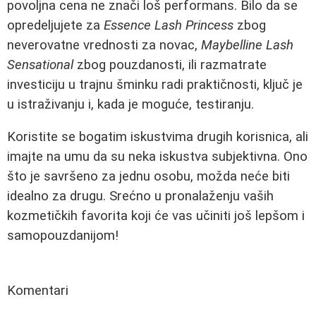
povoljna cena ne znači loš performans. Bilo da se
opredeljujete za
Essence Lash Princess
zbog
neverovatne vrednosti za novac,
Maybelline Lash
Sensational
zbog pouzdanosti, ili razmatrate
investiciju u trajnu šminku radi praktičnosti, ključ je
u istraživanju i, kada je moguće, testiranju.
Koristite se bogatim iskustvima drugih korisnica, ali
imajte na umu da su neka iskustva subjektivna. Ono
što je savršeno za jednu osobu, možda neće biti
idealno za drugu. Srećno u pronalaženju vaših
kozmetičkih favorita koji će vas učiniti još lepšom i
samopouzdanijom!
Komentari