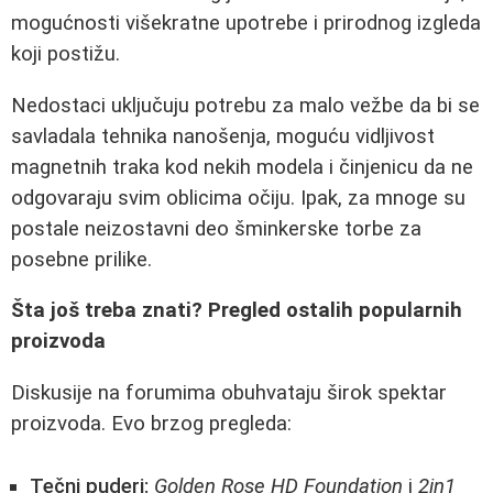
mogućnosti višekratne upotrebe i prirodnog izgleda
koji postižu.
Nedostaci uključuju potrebu za malo vežbe da bi se
savladala tehnika nanošenja, moguću vidljivost
magnetnih traka kod nekih modela i činjenicu da ne
odgovaraju svim oblicima očiju. Ipak, za mnoge su
postale neizostavni deo šminkerske torbe za
posebne prilike.
Šta još treba znati? Pregled ostalih popularnih
proizvoda
Diskusije na forumima obuhvataju širok spektar
proizvoda. Evo brzog pregleda:
Tečni puderi:
Golden Rose HD Foundation
i
2in1