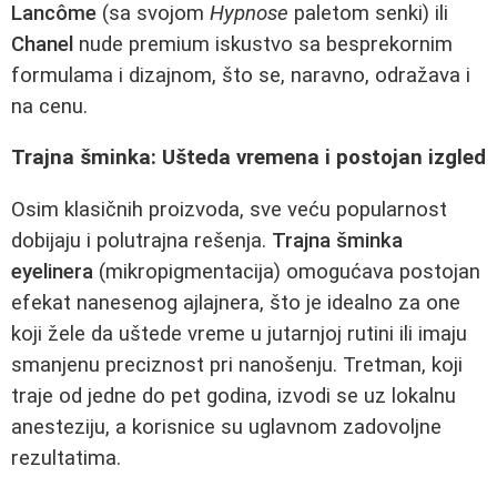
Lancôme
(sa svojom
Hypnose
paletom senki) ili
Chanel
nude premium iskustvo sa besprekornim
formulama i dizajnom, što se, naravno, odražava i
na cenu.
Trajna šminka: Ušteda vremena i postojan izgled
Osim klasičnih proizvoda, sve veću popularnost
dobijaju i polutrajna rešenja.
Trajna šminka
eyelinera
(mikropigmentacija) omogućava postojan
efekat nanesenog ajlajnera, što je idealno za one
koji žele da uštede vreme u jutarnjoj rutini ili imaju
smanjenu preciznost pri nanošenju. Tretman, koji
traje od jedne do pet godina, izvodi se uz lokalnu
anesteziju, a korisnice su uglavnom zadovoljne
rezultatima.