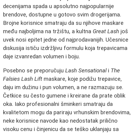
decenijama spada u apsolutno najpopularnije
brendove, dostupne u gotovo svim drogerijama.
Brojne korisnice smatraju da su njihove maskare
među najboljima na tržištu, a kultna
Great Lash
još
uvek nosi epitet jedne od najprodavanijih. Učesnice
diskusija ističu izdržljivu formulu koja trepavicama
daje izvanredan volumen i boju.
Posebno se preporučuju
Lash Sensational
i
The
Falsies Lash Lift
maskare, koje podižu trepavice,
daju im dužinu i pun volumen, a ne razmazuju se.
Četkice su često gumene i kreirane da prate oblik
oka. Iako profesionalni šminkeri smatraju da
kvalitetom mogu da pariraju vrhunskim brendovima,
neke korisnice navode kao nedostatak prilično
visoku cenu i činjenicu da se teško uklanjaju sa