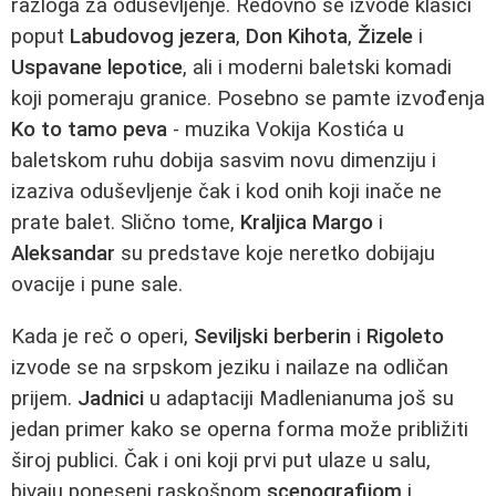
razloga za oduševljenje. Redovno se izvode klasici
poput
Labudovog jezera
,
Don Kihota
,
Žizele
i
Uspavane lepotice
, ali i moderni baletski komadi
koji pomeraju granice. Posebno se pamte izvođenja
Ko to tamo peva
- muzika Vokija Kostića u
baletskom ruhu dobija sasvim novu dimenziju i
izaziva oduševljenje čak i kod onih koji inače ne
prate balet. Slično tome,
Kraljica Margo
i
Aleksandar
su predstave koje neretko dobijaju
ovacije i pune sale.
Kada je reč o operi,
Seviljski berberin
i
Rigoleto
izvode se na srpskom jeziku i nailaze na odličan
prijem.
Jadnici
u adaptaciji Madlenianuma još su
jedan primer kako se operna forma može približiti
široj publici. Čak i oni koji prvi put ulaze u salu,
bivaju poneseni raskošnom
scenografijom
i