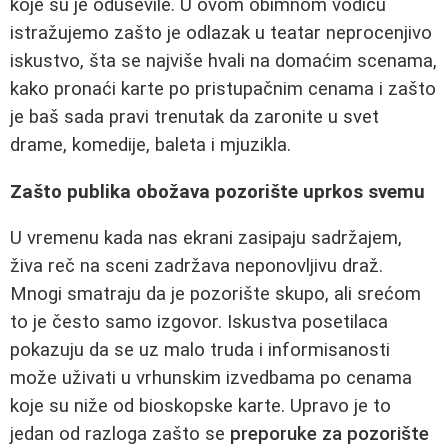
koje su je oduševile. U ovom obimnom vodiču
istražujemo zašto je odlazak u teatar neprocenjivo
iskustvo, šta se najviše hvali na domaćim scenama,
kako pronaći karte po pristupačnim cenama i zašto
je baš sada pravi trenutak da zaronite u svet
drame, komedije, baleta i mjuzikla.
Zašto publika obožava pozorište uprkos svemu
U vremenu kada nas ekrani zasipaju sadržajem,
živa reč na sceni zadržava neponovljivu draž.
Mnogi smatraju da je pozorište skupo, ali srećom
to je često samo izgovor. Iskustva posetilaca
pokazuju da se uz malo truda i informisanosti
može uživati u vrhunskim izvedbama po cenama
koje su niže od bioskopske karte. Upravo je to
jedan od razloga zašto se
preporuke za pozorište