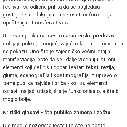
festivali su odlična prilika da se pogledaju
gostujuće produkcije i da se oseti neformalnija,
opuštenija atmosfera teatra.
U takvim prilikama, često i
amaterske predstave
dobijaju priliku, omogućavajući mladim glumcima da
se pokažu. Ono što je zajedničko većini letnjih
manifestacija jeste da se i dalje vrednuju isti oni
elementi koji definišu dobar teatar:
tekst
,
rezija
,
gluma
,
scenografija
i
kostimografija
. A upravo o
tome publika najviše i priča - koji su elementi
ostavili najjači utisak, šta je funkcionisalo, a šta bi
moglo bolje.
Kritički glasovi - šta publika zamera i zašto
Dio magije pozorišta jeste i to što ne postoji