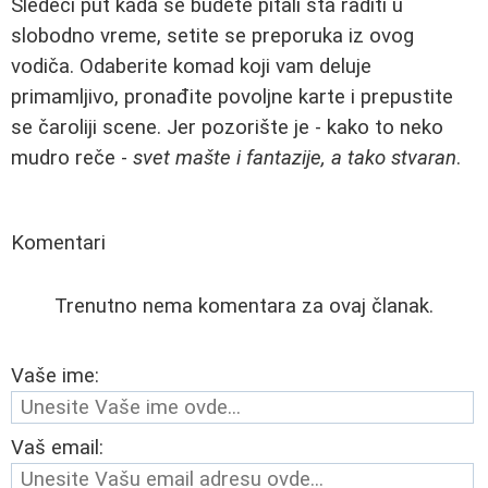
Sledeći put kada se budete pitali šta raditi u
slobodno vreme, setite se preporuka iz ovog
vodiča. Odaberite komad koji vam deluje
primamljivo, pronađite povoljne karte i prepustite
se čaroliji scene. Jer pozorište je - kako to neko
mudro reče -
svet mašte i fantazije, a tako stvaran
.
Komentari
Trenutno nema komentara za ovaj članak.
Vaše ime:
Vaš email: