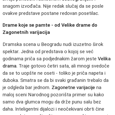
snagom izvođača. Nije redak slučaj da se posle
ovakve predstave postane redovan posetilac.
Drame koje se pamte - od Velike drame do
Zagonetnih varijacija
Dramska scena u Beogradu nudi izuzetno širok
spektar. Jedna od predstava o kojoj se već
godinama priča sa podjednakim žarom jeste
Velika
drama
. Traje gotovo četiri sata, ali mnogi svedoče
da se to uopšte ne oseti - toliko je priča napeta i
duboka. Smatra se da bi svaki građanin trebalo da
je odgleda bar jednom.
Zagonetne varijacije
na
maloj sceni Narodnog pozorišta primer su kako
samo dva glumca mogu da drže punu salu bez
daha. Inteligentni dijalozi i neočekivani obrti čine