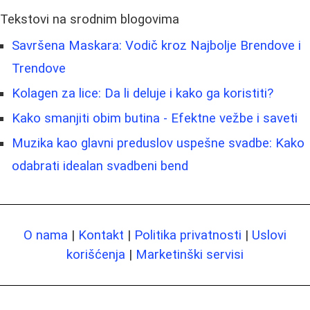
Tekstovi na srodnim blogovima
Savršena Maskara: Vodič kroz Najbolje Brendove i
Trendove
Kolagen za lice: Da li deluje i kako ga koristiti?
Kako smanjiti obim butina - Efektne vežbe i saveti
Muzika kao glavni preduslov uspešne svadbe: Kako
odabrati idealan svadbeni bend
O nama
|
Kontakt
|
Politika privatnosti
|
Uslovi
korišćenja
|
Marketinški servisi