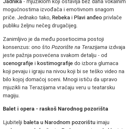
Jadnika
- mjuziklom koji ostavlja bez daha vokalnim
mogućnostima izvođača i emotivnom snagom
priče. Jednako tako,
Rebeka
i
Plavi anđeo
privlače
publiku željnu nečeg drugačijeg.
Zanimljivo je da među posetiocima postoji
konsenzus: ono što
Pozorište na Terazijama
izdvaja
jeste pažnja posvećena svakom detalju - od
scenografije
i
kostimografije
do izbora glumaca
koji pevaju i igraju na nivou koji bi se teško video na
bilo kojoj domaćoj sceni. Mnogi ističu da upravo
mjuzikli na Terazijama vraćaju veru u teatarsku
magiju.
Balet i opera - raskoš Narodnog pozorišta
Ljubitelji
baleta u Narodnom pozorištu
imaju