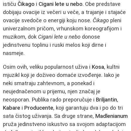
ističu
Čikago
i
Cigani lete u nebo
. Obe predstave
dobijaju ovacije iz večeri u veče, a trajanje i stajaće
ovacije svedoče o energiji koju nose.
Čikago
pleni
univerzalnom pričom, vrhunskom koreografijom i
muzikom, dok
Cigani lete u nebo
donose
jedinstvenu toplinu i ruski melos koji dirne i
nasmeje.
Osim ovih, veliku popularnost uživa i
Kosa
, kultni
mjuzikl koji je doživeo domaće izvođenje. Iako je
neki smatraju zahtevnom, a ponekad i
neujednačenom u prijemu, njen značaj je
neosporan. Publika rado preporučuje i
Briljantin
,
Kabare
i
Producente
, koji garantuju dva i po do tri
sata čistog uživanja. Sa druge strane,
Madlenianum
pruža jedinstveno iskustvo sa svojom adaptacijom