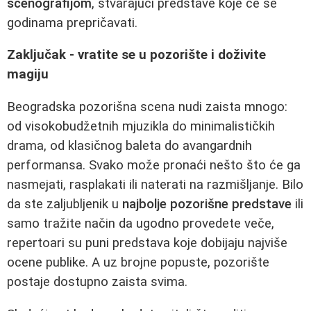
scenografijom
, stvarajući predstave koje će se
godinama prepričavati.
Zaključak - vratite se u pozorište i doživite
magiju
Beogradska pozorišna scena nudi zaista mnogo:
od visokobudžetnih mjuzikla do minimalističkih
drama, od klasičnog baleta do avangardnih
performansa. Svako može pronaći nešto što će ga
nasmejati, rasplakati ili naterati na razmišljanje. Bilo
da ste zaljubljenik u
najbolje pozorišne predstave
ili
samo tražite način da ugodno provedete veče,
repertoari su puni predstava koje dobijaju najviše
ocene publike. A uz brojne popuste, pozorište
postaje dostupno zaista svima.