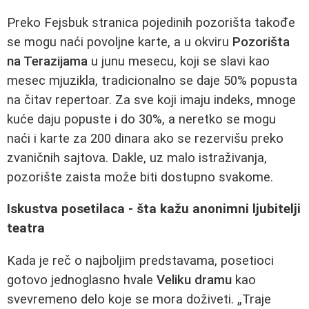
Preko Fejsbuk stranica pojedinih pozorišta takođe
se mogu naći povoljne karte, a u okviru
Pozorišta
na Terazijama
u junu mesecu, koji se slavi kao
mesec mjuzikla, tradicionalno se daje 50% popusta
na čitav repertoar. Za sve koji imaju indeks, mnoge
kuće daju popuste i do 30%, a neretko se mogu
naći i karte za 200 dinara ako se rezervišu preko
zvaničnih sajtova. Dakle, uz malo istraživanja,
pozorište zaista može biti dostupno svakome.
Iskustva posetilaca - šta kažu anonimni ljubitelji
teatra
Kada je reč o najboljim predstavama, posetioci
gotovo jednoglasno hvale
Veliku dramu
kao
svevremeno delo koje se mora doživeti. „Traje