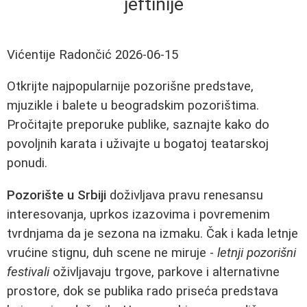
jeftinije
Vićentije Radončić
2026-06-15
Otkrijte najpopularnije pozorišne predstave,
mjuzikle i balete u beogradskim pozorištima.
Pročitajte preporuke publike, saznajte kako do
povoljnih karata i uživajte u bogatoj teatarskoj
ponudi.
Pozorište u Srbiji
doživljava pravu renesansu
interesovanja, uprkos izazovima i povremenim
tvrdnjama da je sezona na izmaku. Čak i kada letnje
vrućine stignu, duh scene ne miruje -
letnji pozorišni
festivali
oživljavaju trgove, parkove i alternativne
prostore, dok se publika rado priseća predstava