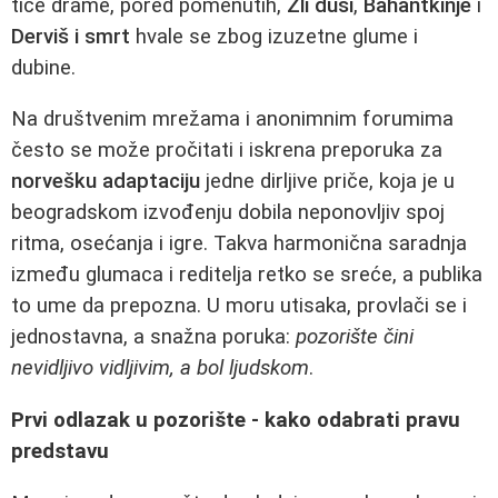
tiče drame, pored pomenutih,
Zli dusi
,
Bahantkinje
i
Derviš i smrt
hvale se zbog izuzetne glume i
dubine.
Na društvenim mrežama i anonimnim forumima
često se može pročitati i iskrena preporuka za
norvešku adaptaciju
jedne dirljive priče, koja je u
beogradskom izvođenju dobila neponovljiv spoj
ritma, osećanja i igre. Takva harmonična saradnja
između glumaca i reditelja retko se sreće, a publika
to ume da prepozna. U moru utisaka, provlači se i
jednostavna, a snažna poruka:
pozorište čini
nevidljivo vidljivim, a bol ljudskom
.
Prvi odlazak u pozorište - kako odabrati pravu
predstavu