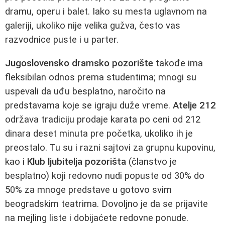
dramu, operu i balet. Iako su mesta uglavnom na
galeriji, ukoliko nije velika gužva, često vas
razvodnice puste i u parter.
Jugoslovensko dramsko pozorište
takođe ima
fleksibilan odnos prema studentima; mnogi su
uspevali da uđu besplatno, naročito na
predstavama koje se igraju duže vreme.
Atelje 212
održava tradiciju prodaje karata po ceni od 212
dinara deset minuta pre početka, ukoliko ih je
preostalo. Tu su i razni sajtovi za grupnu kupovinu,
kao i
Klub ljubitelja pozorišta
(članstvo je
besplatno) koji redovno nudi popuste od 30% do
50% za mnoge predstave u gotovo svim
beogradskim teatrima. Dovoljno je da se prijavite
na mejling liste i dobijaćete redovne ponude.