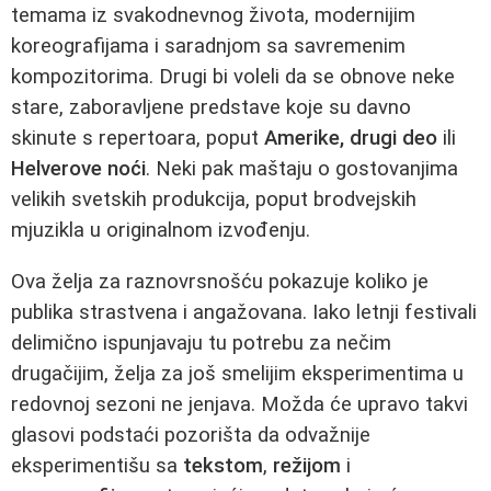
temama iz svakodnevnog života, modernijim
koreografijama i saradnjom sa savremenim
kompozitorima. Drugi bi voleli da se obnove neke
stare, zaboravljene predstave koje su davno
skinute s repertoara, poput
Amerike, drugi deo
ili
Helverove noći
. Neki pak maštaju o gostovanjima
velikih svetskih produkcija, poput brodvejskih
mjuzikla u originalnom izvođenju.
Ova želja za raznovrsnošću pokazuje koliko je
publika strastvena i angažovana. Iako letnji festivali
delimično ispunjavaju tu potrebu za nečim
drugačijim, želja za još smelijim eksperimentima u
redovnoj sezoni ne jenjava. Možda će upravo takvi
glasovi podstaći pozorišta da odvažnije
eksperimentišu sa
tekstom
,
režijom
i