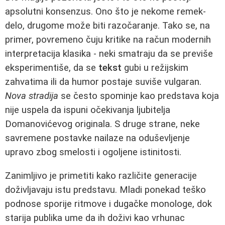
apsolutni konsenzus. Ono što je nekome remek-
delo, drugome može biti razočaranje. Tako se, na
primer, povremeno čuju kritike na račun modernih
interpretacija klasika - neki smatraju da se previše
eksperimentiše, da se
tekst
gubi u režijskim
zahvatima ili da humor postaje suviše vulgaran.
Nova stradija
se često spominje kao predstava koja
nije uspela da ispuni očekivanja ljubitelja
Domanovićevog originala. S druge strane, neke
savremene postavke nailaze na oduševljenje
upravo zbog smelosti i ogoljene istinitosti.
Zanimljivo je primetiti kako različite generacije
doživljavaju istu predstavu. Mladi ponekad teško
podnose sporije ritmove i dugačke monologe, dok
starija publika ume da ih doživi kao vrhunac