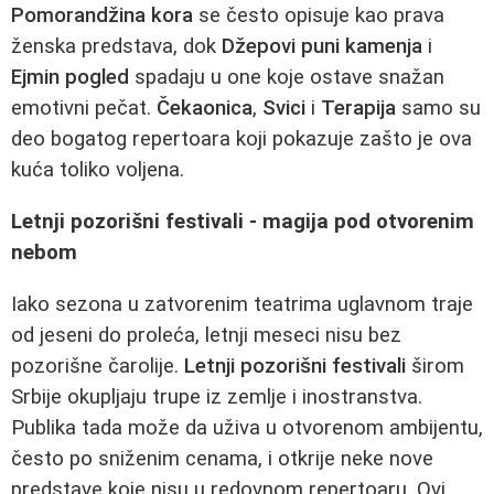
Pomorandžina kora
se često opisuje kao prava
ženska predstava, dok
Džepovi puni kamenja
i
Ejmin pogled
spadaju u one koje ostave snažan
emotivni pečat.
Čekaonica
,
Svici
i
Terapija
samo su
deo bogatog repertoara koji pokazuje zašto je ova
kuća toliko voljena.
Letnji pozorišni festivali - magija pod otvorenim
nebom
Iako sezona u zatvorenim teatrima uglavnom traje
od jeseni do proleća, letnji meseci nisu bez
pozorišne čarolije.
Letnji pozorišni festivali
širom
Srbije okupljaju trupe iz zemlje i inostranstva.
Publika tada može da uživa u otvorenom ambijentu,
često po sniženim cenama, i otkrije neke nove
predstave koje nisu u redovnom repertoaru. Ovi