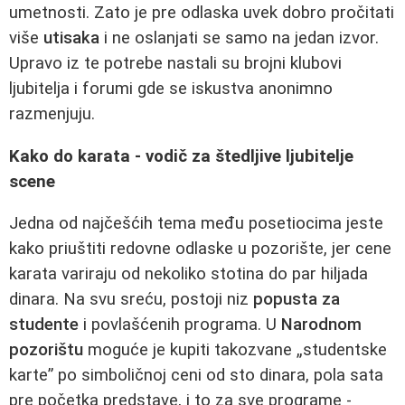
umetnosti. Zato je pre odlaska uvek dobro pročitati
više
utisaka
i ne oslanjati se samo na jedan izvor.
Upravo iz te potrebe nastali su brojni klubovi
ljubitelja i forumi gde se iskustva anonimno
razmenjuju.
Kako do karata - vodič za štedljive ljubitelje
scene
Jedna od najčešćih tema među posetiocima jeste
kako priuštiti redovne odlaske u pozorište, jer cene
karata variraju od nekoliko stotina do par hiljada
dinara. Na svu sreću, postoji niz
popusta za
studente
i povlašćenih programa. U
Narodnom
pozorištu
moguće je kupiti takozvane „studentske
karte” po simboličnoj ceni od sto dinara, pola sata
pre početka predstave, i to za sve programe -