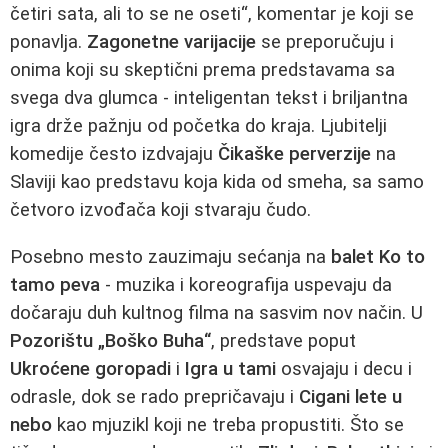
četiri sata, ali to se ne oseti“, komentar je koji se
ponavlja.
Zagonetne varijacije
se preporučuju i
onima koji su skeptični prema predstavama sa
svega dva glumca - inteligentan tekst i briljantna
igra drže pažnju od početka do kraja. Ljubitelji
komedije često izdvajaju
Čikaške perverzije
na
Slaviji kao predstavu koja kida od smeha, sa samo
četvoro izvođača koji stvaraju čudo.
Posebno mesto zauzimaju sećanja na
balet Ko to
tamo peva
- muzika i koreografija uspevaju da
dočaraju duh kultnog filma na sasvim nov način. U
Pozorištu „Boško Buha“
, predstave poput
Ukroćene goropadi
i
Igra u tami
osvajaju i decu i
odrasle, dok se rado prepričavaju i
Cigani lete u
nebo
kao mjuzikl koji ne treba propustiti. Što se