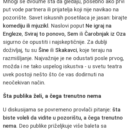
Mnogi se dvoume šta da gledaju, posebno ako prvi
put vode partnera ili prijatelja koji nije navikao na
pozorište. Savet iskusnih posetilaca je jasan: birajte
komediju ili mjuzikl
. Naslovi poput
Ne igraj na
Engleze
,
Sviraj to ponovo, Sem
ili
Čarobnjak iz Oza
sigurno će opustiti i najskeptičnije. Za dublji
doživljaj, tu su
Šine
ili
Skakavci
, koje teraju na
razmišljanje. Najvažnije je ne odustati posle prvog,
možda i ne tako uspelog iskustva - u svetu teatra
uvek postoji nešto što će vas dodirnuti na
neočekivan način.
Šta publika želi, a čega trenutno nema
U diskusijama se povremeno provlači pitanje:
šta
biste voleli da vidite u pozorištu, a čega trenutno
nema
. Deo publike priželjkuje više baleta sa