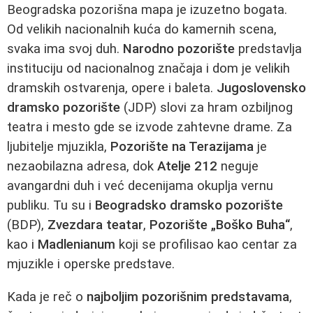
Beogradska pozorišna mapa je izuzetno bogata.
Od velikih nacionalnih kuća do kamernih scena,
svaka ima svoj duh.
Narodno pozorište
predstavlja
instituciju od nacionalnog značaja i dom je velikih
dramskih ostvarenja, opere i baleta.
Jugoslovensko
dramsko pozorište
(JDP) slovi za hram ozbiljnog
teatra i mesto gde se izvode zahtevne drame. Za
ljubitelje mjuzikla,
Pozorište na Terazijama
je
nezaobilazna adresa, dok
Atelje 212
neguje
avangardni duh i već decenijama okuplja vernu
publiku. Tu su i
Beogradsko dramsko pozorište
(BDP),
Zvezdara teatar
,
Pozorište „Boško Buha“
,
kao i
Madlenianum
koji se profilisao kao centar za
mjuzikle i operske predstave.
Kada je reč o
najboljim pozorišnim predstavama
,