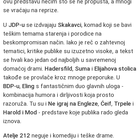
ovu predstavu nečim što se ne propušta, a mnogi
se vraćaju na reprize.
U
JDP‑u
se izdvajaju
Skakavci
, komad koji se bavi
teškim temama starenja i porodice na
beskompromisan način. Iako je reč o zahtevnoj
tematici, kritike publike su izuzetno visoke, a tekst
se hvali kao jedan od najboljih u savremenoj
domaćoj drami.
Hadersfild
,
Suma
i
Elijahova stolica
takođe se provlače kroz mnoge preporuke. U
BDP‑u
,
Eling
s fantastičnim duo glavnih uloga -
kombinacija humora i dirljivosti koja prosto
razoruža. Tu su i
Ne igraj na Engleze
,
Ćeif
,
Trpele
i
Harold i Mod
- predstave koje publika rado gleda
iznova.
Atelje 212
neguje i komediju i teške drame.