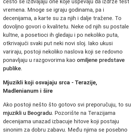
često se izdvajaju one koje uspevaju da izdrže test
vremena. Mnoge se igraju godinama, pa i
decenijama, a karte su za njih i dalje tražene. To
dovoljno govori o kvalitetu. Neke od njih su postale
kultne, a posetioci ih gledaju i po nekoliko puta,
otkrivajući svaki put neki novi sloj. Iako ukusi
variraju, postoji nekoliko naslova koji se redovno
ponavljaju u razgovorima kao
omiljene predstave
publike
.
Mjuzikli koji osvajaju srca - Terazije,
Madlenianum i šire
Ako postoji nešto što gotovo svi preporučuju, to su
mjuzikli u Beogradu
. Pozorište na Terazijama
decenijama unazad izbacuje hitove koji postaju
sinonim za dobru zabavu. Među njima se posebno