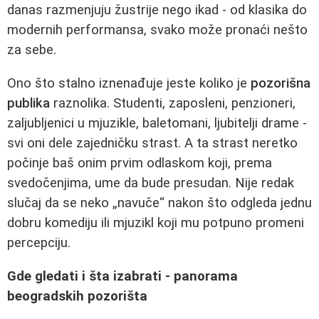
danas razmenjuju žustrije nego ikad - od klasika do
modernih performansa, svako može pronaći nešto
za sebe.
Ono što stalno iznenađuje jeste koliko je
pozorišna
publika
raznolika. Studenti, zaposleni, penzioneri,
zaljubljenici u mjuzikle, baletomani, ljubitelji drame -
svi oni dele zajedničku strast. A ta strast neretko
počinje baš onim prvim odlaskom koji, prema
svedočenjima, ume da bude presudan. Nije redak
slučaj da se neko „navuče“ nakon što odgleda jednu
dobru komediju ili mjuzikl koji mu potpuno promeni
percepciju.
Gde gledati i šta izabrati - panorama
beogradskih pozorišta