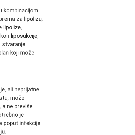
tižu kombinacijom
riprema za
lipolizu
,
ne
lipolize
,
nakon
liposukcije
,
i stvaranje
 plan koji može
, ali neprijatne
stu, može
, a ne previše
otrebno je
 poput infekcije.
ju.