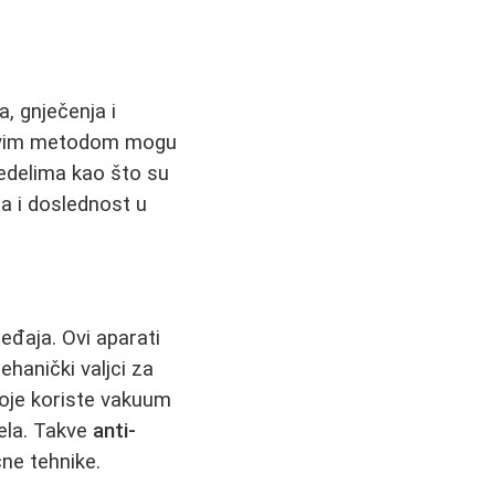
a, gnječenja i
e ovim metodom mogu
redelima kao što su
a i doslednost u
eđaja. Ovi aparati
ehanički valjci za
oje koriste vakuum
tela. Takve
anti-
čne tehnike.