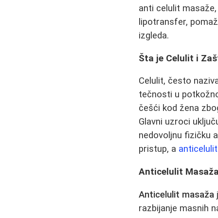
anti celulit masaže
lipotransfer, poma
izgleda.
Šta je Celulit i Za
Celulit, često naziv
tečnosti u potkožno
češći kod žena zbog
Glavni uzroci uklju
nedovoljnu fizičku a
pristup, a
anticelul
Anticelulit Masaža
Anticelulit masaža
razbijanje masnih n