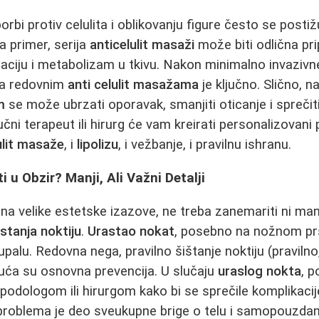
 borbi protiv celulita i oblikovanju figure često se pos
a primer, serija
anticelulit masaži
može biti odlična p
ulaciju i metabolizam u tkivu. Nakon minimalno invaziv
ta redovnim
anti celulit masažama
je ključno. Slično, 
m
se može ubrzati oporavak, smanjiti oticanje i sprečit
učni terapeut ili hirurg će vam kreirati personalizovani
ulit masaže
, i
lipolizu
, i vežbanje, i pravilnu ishranu.
 u Obzir? Manji, Ali Važni Detalji
a velike estetske izazove, ne treba zanemariti ni manje
stanja noktiju
.
Urastao nokat
, posebno na nožnom pr
 upalu. Redovna nega, pravilno šištanje noktiju (pravilno
uća su osnovna prevencija. U slučaju
uraslog nokta
, p
podologom ili hirurgom kako bi se sprečile komplikacije
problema je deo sveukupne brige o telu i samopouzdan