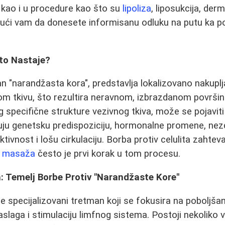
, kao i u procedure kao što su
lipoliza
, liposukcija, der
žući vam da donesete informisanu odluku na putu ka po
što Nastaje?
an "narandžasta kora", predstavlja lokalizovano nakuplja
m tkivu, što rezultira neravnom, izbrazdanom površin
 specifične strukture vezivnog tkiva, može se pojavit
čuju genetsku predispoziciju, hormonalne promene, nez
ktivnost i lošu cirkulaciju. Borba protiv celulita zaht
it masaža
često je prvi korak u tom procesu.
: Temelj Borbe Protiv "Narandžaste Kore"
je specijalizovani tretman koji se fokusira na poboljšanj
aslaga i stimulaciju limfnog sistema. Postoji nekoliko 