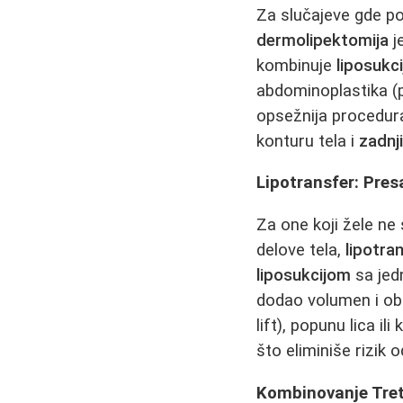
Za slučajeve gde pos
dermolipektomija
j
kombinuje
liposukci
abdominoplastika (p
opsežnija procedura
konturu tela i
zadnj
Lipotransfer: Pres
Za one koji žele n
delove tela,
lipotra
liposukcijom
sa jedn
dodao volumen i obl
lift), popunu lica il
što eliminiše rizik o
Kombinovanje Tre