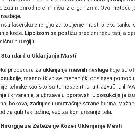
se zatim prirodno eliminišu iz organizma. Ova metoda 
 naslage.
risti lasersku energiju za topljenje masti preko tanke k
anje kože.
Lipolizom
se postižu precizni rezultati, a op
ičnu hirurgiju.
i Standard u Uklanjanju Mastí
rška procedura za
uklanjanje masnih naslaga
koje su ot
posukcije
, masno tkivo se mehanički odsisava pomoću 
ije tehnike kao što su tumescentna, ultrazvučna ili 
nje i krvarenje, a ubrzavaju oporavak.
Liposukcija
je iz
na, bokova,
zadnjice
i unutrašnje strane butina. Važn
d za gubitak težine, već za konturisanje tela.
Hirurgija za Zatezanje Kože i Uklanjanje Mastí