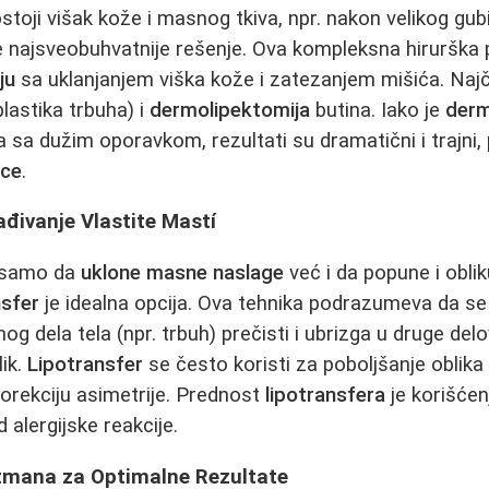
toji višak kože i masnog tkiva, npr. nakon velikog gubi
e najsveobuhvatnije rešenje. Ova kompleksna hirurška
ju
sa uklanjanjem viška kože i zatezanjem mišića. Najč
lastika trbuha) i
dermolipektomija
butina. Iako je
derm
 sa dužim oporavkom, rezultati su dramatični i trajni,
ice
.
ađivanje Vlastite Mastí
e samo da
uklone masne naslage
već i da popune i obli
nsfer
je idealna opcija. Ova tehnika podrazumeva da se
og dela tela (npr. trbuh) prečisti i ubrizga u druge del
ik.
Lipotransfer
se često koristi za poboljšanje oblik
i korekciju asimetrije. Prednost
lipotransfera
je korišćenj
d alergijske reakcije.
tmana za Optimalne Rezultate