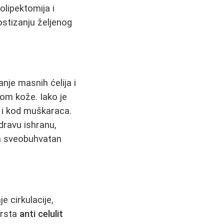
molipektomija i
stizanju željenog
nje masnih ćelija i
om kože. Iako je
i i kod muškaraca.
dravu ishranu,
eva sveobuhvatan
e cirkulacije,
vrsta
anti celulit