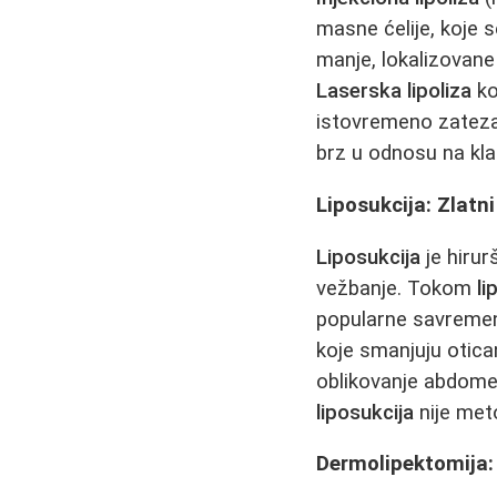
masne ćelije, koje 
manje, lokalizovane
Laserska lipoliza
ko
istovremeno zatez
brz u odnosu na klas
Liposukcija: Zlatn
Liposukcija
je hiru
vežbanje. Tokom
li
popularne savremen
koje smanjuju otica
oblikovanje abdome
liposukcija
nije meto
Dermolipektomija: 