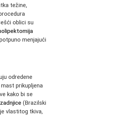
tka težine,
 procedura
ešći oblici su
olipektomija
 potpuno menjajući
kuju odredene
 mast prikupljena
ove kako bi se
a
zadnjice
(Brazilski
e vlastitog tkiva,