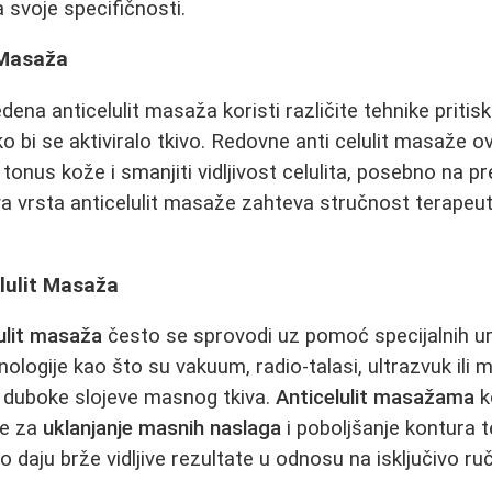
a svoje specifičnosti.
 Masaža
dena anticelulit masaža koristi različite tehnike pritisk
o bi se aktiviralo tkivo. Redovne anti celulit masaž
tonus kože i smanjiti vidljivost celulita, posebno na p
va vrsta anticelulit masaže zahteva stručnost terapeut
lulit Masaža
lulit masaža
često se sprovodi uz pomoć specijalnih ur
hnologije kao što su vakuum, radio-talasi, ultrazvuk ili m
na duboke slojeve masnog tkiva.
Anticelulit masažama
k
ne za
uklanjanje masnih naslaga
i poboljšanje kontura 
 daju brže vidljive rezultate u odnosu na isključivo ru