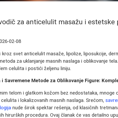
vodič za anticelulit masažu i estetske
026-02-08
roz svet anticelulit masaže, lipolize, liposukcije, der
etoda za uklanjanje masnih naslaga i oblikovanje tela.
em celulita i postići željenu liniju.
a i Savremene Metode za Oblikovanje Figure: Kompl
enim telom i glatkom kožom bez nedostataka, mnoge 
celulita i lokalizovanih masnih naslaga. Srećom,
savre
ogija
nude širok spektar rešenja, od klasičnih tretmana
 hirurških procedura. Ovaj članak će vas detailno uputi