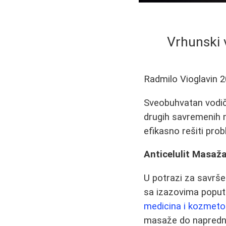
Vrhunski 
Radmilo Vioglavin
2
Sveobuhvatan vodič k
drugih savremenih m
efikasno rešiti probl
Anticelulit Masaž
U potrazi za savrš
sa izazovima poput 
medicina i kozmetol
masaže do naprednih