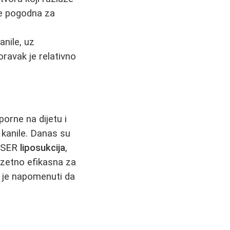
je pogodna za
anile, uz
oravak je relativno
porne na dijetu i
kanile. Danas su
VASER
liposukcija
,
uzetno efikasna za
o je napomenuti da