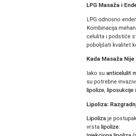
LPG Masaža i End
LPG odnosno ender
Kombinacija mehanič
celulita i podstiče 
poboljšati kvalitet 
Kada Masaža Nije 
Iako su
anticelulit
su potrebne invaziv
lipolize
,
liposukcije
Lipoliza: Razgradn
Lipoliza
je postupak
vrsta
lipolize
:
Injekciona lipoliza
(