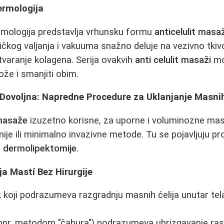
ermologija
mologija predstavlja vrhunsku formu
anticelulit masa
kog valjanja i vakuuma snažno deluje na vezivno tkivo
stvaranje kolagena. Serija ovakvih
anti celulit masaži
mo
kože i smanjiti obim.
Dovoljna: Napredne Procedure za Uklanjanje Masni
 masaže
izuzetno korisne, za uporne i voluminozne ma
nije ili minimalno invazivne metode. Tu se pojavljuju p
i
dermolipektomije
.
ja Mastí Bez Hirurgije
 koji podrazumeva razgradnju masnih ćelija unutar tela
npr. metodom "čahura") podrazumeva ubrizgavanje rast