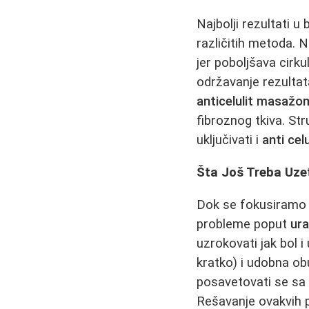
Najbolji rezultati u
različitih metoda. N
jer poboljšava cirk
održavanje rezulta
anticelulit masažo
fibroznog tkiva. Str
uključivati i
anti cel
Šta Još Treba Uzeti
Dok se fokusiramo n
probleme poput
ura
uzrokovati jak bol i
kratko) i udobna ob
posavetovati se sa 
Rešavanje ovakvih 