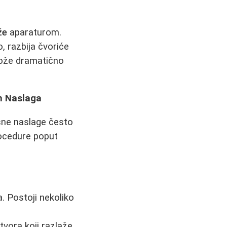
že
aparaturom.
, razbija čvoriće
že dramatično
h Naslaga
sne naslage često
rocedure poput
. Postoji nekoliko
vora koji razlaže