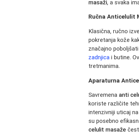
masaži
, a svaka im
Ručna Anticelulit
Klasična, ručno izve
pokretanja kože kak
značajno poboljšati 
zadnjica
i butine. O
tretmanima.
Aparaturna Antice
Savremena
anti ce
koriste različite te
intenzivniji uticaj 
su posebno efikas
celulit masaže
često