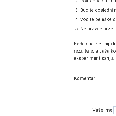
Pokrenite sa ko
Budite dosledni 
Vodite beleške 
Ne pravite brze 
Kada nađete liniju 
rezultate, a vaša k
eksperimentisanju.
Komentari
Vaše ime: