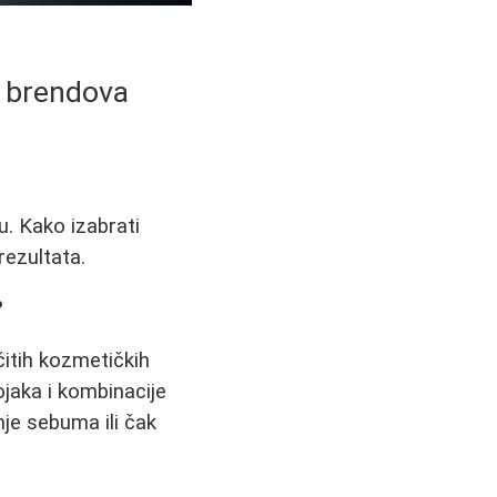
h brendova
u. Kako izabrati
rezultata.
?
čitih kozmetičkih
ojaka i kombinacije
nje sebuma ili čak