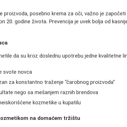
ge proizvoda, posebno krema za oči, važno je započeti
 20. godine života. Prevencija je uvek bolja od kasnij
vaca
tile da su kroz doslednu upotrebu jedne kvalitetne lin
e svote novca
ezan za konstantno traženje "čarobnog proizvoda"
ezultate nego sa mešanjem raznih brendova
 neiskorišćene kozmetike u kupatilu
 kozmetikom na domaćem tržištu