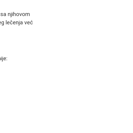
 sa njihovom
eg lečenja već
ije: