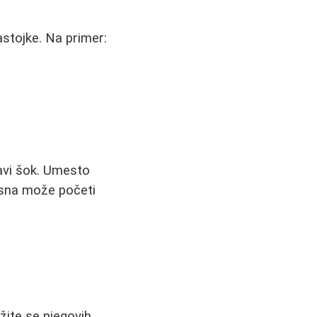
astojke. Na primer:
avi šok. Umesto
masna može početi
ite se njegovih