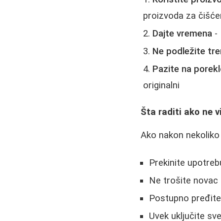
proizvoda za čišćenj
Dajte vremena
- 
Ne podležite tr
Pazite na porek
originalni
Šta raditi ako ne v
Ako nakon nekoliko
Prekinite upotreb
Ne trošite novac
Postupno pređite 
Uvek uključite sv