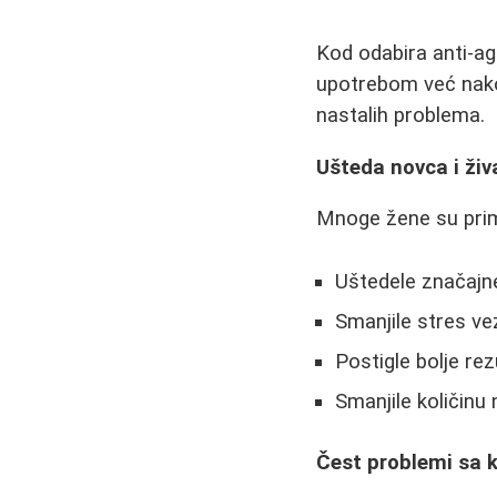
Kod odabira anti-a
upotrebom već nakon
nastalih problema.
Ušteda novca i ži
Mnoge žene su prime
Uštedele značajn
Smanjile stres v
Postigle bolje r
Smanjile količinu
Čest problemi sa