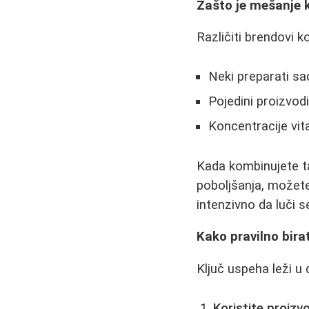
Zašto je mešanje 
Različiti brendovi k
Neki preparati sa
Pojedini proizvodi
Koncentracije vita
Kada kombinujete ta
poboljšanja, možete
intenzivno da luči se
Kako pravilno bira
Ključ uspeha leži u 
Koristite proizvod