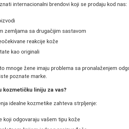
nati internacionalni brendovi koji se prodaju kod nas:
oizvodi
im zemljama sa drugačijim sastavom
eočekivane reakcije kože
tate kao originali
to mnoge žene imaju problema sa pronalaženjem odg
riste poznate marke.
 kozmetičku liniju za vas?
ja idealne kozmetike zahteva strpljenje:
ke koji odgovaraju vašem tipu kože