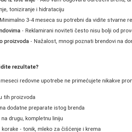
e, toniziranje i hidrataciju
Minimalno 3-4 meseca su potrebni da vidite stvarne re
endovima
- Reklamirani noviteti često nisu bolji od pro
lo proizvoda
- Nažalost, mnogi poznati brendovi na do
idite rezultate?
 meseci redovne upotrebe ne primećujete nikakve pro
u tih proizvoda
 na dodatne preparate istog brenda
na drugu, kompletnu liniju
e korake - tonik, mleko za čišćenje i krema