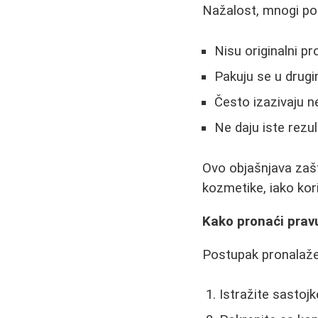
Nažalost, mnogi poz
Nisu originalni pr
Pakuju se u drug
Često izazivaju n
Ne daju iste rezul
Ovo objašnjava zaš
kozmetike, iako ko
Kako pronaći pravu
Postupak pronalažen
Istražite sastoj