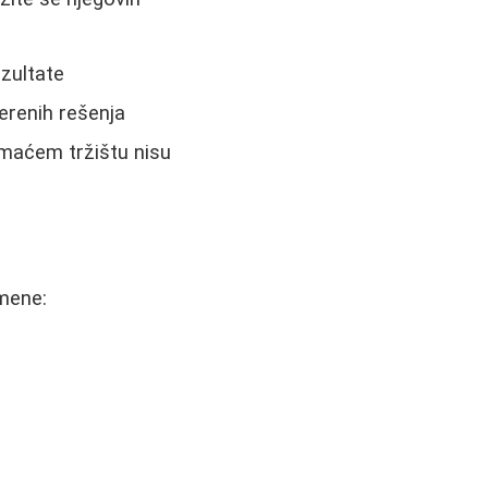
zultate
verenih rešenja
maćem tržištu nisu
mene: