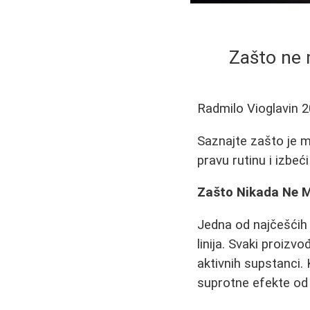
Zašto ne 
Radmilo Vioglavin
2
Saznajte zašto je me
pravu rutinu i izbeć
Zašto Nikada Ne M
Jedna od najčešćih 
linija. Svaki proizv
aktivnih supstanci. 
suprotne efekte od o