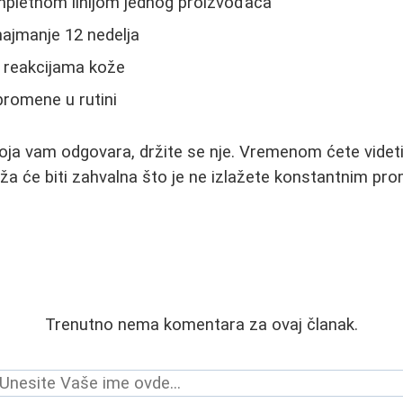
mpletnom linijom jednog proizvođača
najmanje 12 nedelja
o reakcijama kože
promene u rutini
koja vam odgovara, držite se nje. Vremenom ćete videti
oža će biti zahvalna što je ne izlažete konstantnim pr
Trenutno nema komentara za ovaj članak.