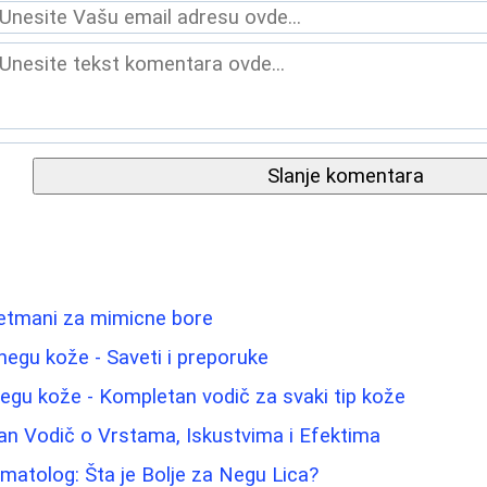
Slanje komentara
retmani za mimicne bore
 negu kože - Saveti i preporuke
 negu kože - Kompletan vodič za svaki tip kože
an Vodič o Vrstama, Iskustvima i Efektima
atolog: Šta je Bolje za Negu Lica?