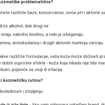
kozmetike problematično?
oriste različite baze, konzervanse, nivoe pH i aktivne s
drže alkohol, dok drugi ne
 imaju salicilnu kiselinu, a neki je izbegavaju
mina, antioksidansa i drugih aktivnih materija variraju
kve različite formulacije, vaša koža može doživeti pr
 dobiti suprotne efekte - koža koja nikada nije bila 
bum, pojaviće se osip ili iritacija.
ti kozmetičku rutinu?
doslednosti i strpljenju:
e iz iste linije
- Ako vam odgovara određeni brend, drž