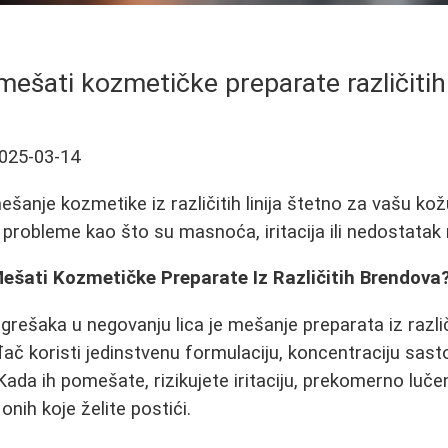
mešati kozmetičke preparate različiti
025-03-14
šanje kozmetike iz različitih linija štetno za vašu kož
i probleme kao što su masnoća, iritacija ili nedostatak 
ešati Kozmetičke Preparate Iz Različitih Brendova
grešaka u negovanju lica je mešanje preparata iz razli
ođač koristi jedinstvenu formulaciju, koncentraciju sast
Kada ih pomešate, rizikujete iritaciju, prekomerno luče
nih koje želite postići.