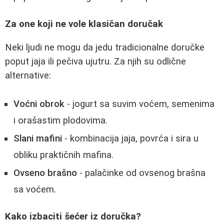
Za one koji ne vole klasičan doručak
Neki ljudi ne mogu da jedu tradicionalne doručke
poput jaja ili pečiva ujutru. Za njih su odlične
alternative:
Voćni obrok
- jogurt sa suvim voćem, semenima
i orašastim plodovima.
Slani mafini
- kombinacija jaja, povrća i sira u
obliku praktičnih mafina.
Ovseno brašno
- palačinke od ovsenog brašna
sa voćem.
Kako izbaciti šećer iz doručka?