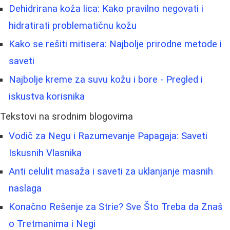
Dehidrirana koža lica: Kako pravilno negovati i
hidratirati problematičnu kožu
Kako se rešiti mitisera: Najbolje prirodne metode i
saveti
Najbolje kreme za suvu kožu i bore - Pregled i
iskustva korisnika
Tekstovi na srodnim blogovima
Vodič za Negu i Razumevanje Papagaja: Saveti
Iskusnih Vlasnika
Anti celulit masaža i saveti za uklanjanje masnih
naslaga
Konačno Rešenje za Strie? Sve Što Treba da Znaš
o Tretmanima i Negi