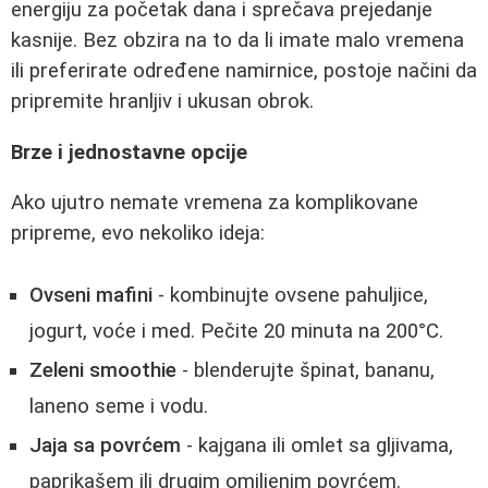
energiju za početak dana i sprečava prejedanje
kasnije. Bez obzira na to da li imate malo vremena
ili preferirate određene namirnice, postoje načini da
pripremite hranljiv i ukusan obrok.
Brze i jednostavne opcije
Ako ujutro nemate vremena za komplikovane
pripreme, evo nekoliko ideja:
Ovseni mafini
- kombinujte ovsene pahuljice,
jogurt, voće i med. Pečite 20 minuta na 200°C.
Zeleni smoothie
- blenderujte špinat, bananu,
laneno seme i vodu.
Jaja sa povrćem
- kajgana ili omlet sa gljivama,
paprikašem ili drugim omiljenim povrćem.