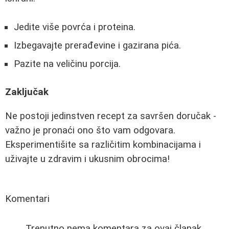
Jedite više povrća i proteina.
Izbegavajte prerađevine i gazirana pića.
Pazite na veličinu porcija.
Zaključak
Ne postoji jedinstven recept za savršen doručak -
važno je pronaći ono što vam odgovara.
Eksperimentišite sa različitim kombinacijama i
uživajte u zdravim i ukusnim obrocima!
Komentari
Trenutno nema komentara za ovaj članak.