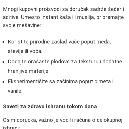
Mnogi kupovni proizvodi za doručak sadrže šećer i
aditive. Umesto instant kaša ili muslija, pripremajte
svoje mešavine:
Koristite prirodne zaslađivače poput meda,
stevije ili voća.
Dodajte orašaste plodove za teksturu i dodatne
hranljive materije.
Eksperimentišite sa začinima poput cimeta i
vanile.
Saveti za zdravu ishranu tokom dana
Osim doručka, važno je voditi računa o celokupnoj
ishrani: