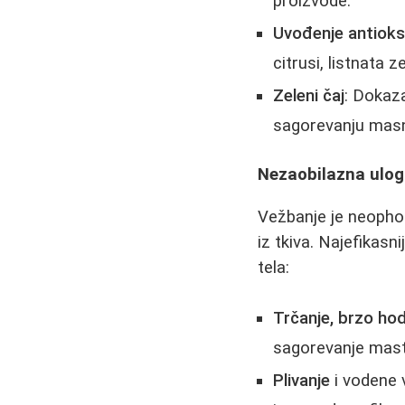
proizvode.
Uvođenje antioks
citrusi, listnata 
Zeleni čaj
: Dokaz
sagorevanju masn
Nezaobilazna uloga
Vežbanje je neophodn
iz tkiva. Najefikasn
tela:
Trčanje, brzo hod
sagorevanje mast
Plivanje
i vodene 