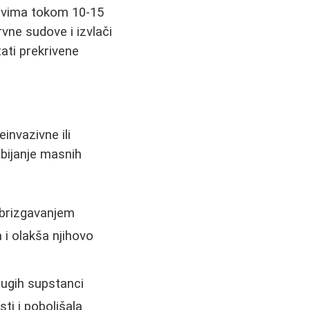
govima tokom 10-15
rvne sudove i izvlači
tati prekrivene
einvazivne ili
bijanje masnih
ubrizgavanjem
a i olakša njihovo
rugih supstanci
ti i poboljšala