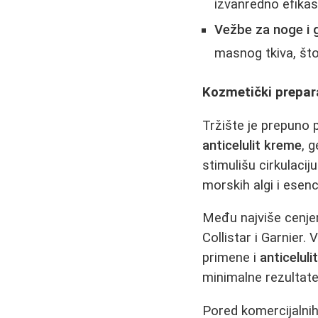
izvanredno efikas
Vežbe za noge i 
masnog tkiva, što
Kozmetički prepara
Tržište je prepuno 
anticelulit kreme
, 
stimulišu cirkulacij
morskih algi i esenci
Među najviše cenjen
Collistar i Garnier
primene i
anticelul
minimalne rezultate
Pored komercijalnih