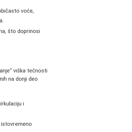
običasto voće,
a.
ma, što doprinosi
vanje“ viška tečnosti
nih na donji deo
rkulaciju i
a istovremeno