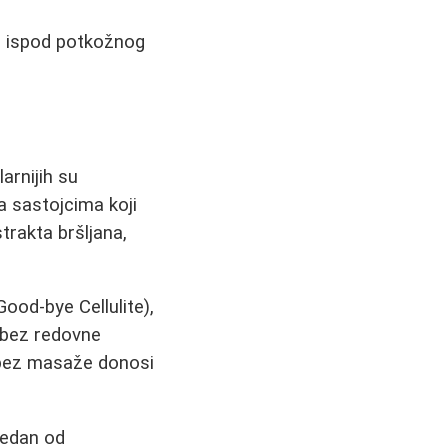
će ispod potkožnog
arnijih su
na sastojcima koji
strakta bršljana,
ood-bye Cellulite),
i bez redovne
 bez masaže donosi
Jedan od