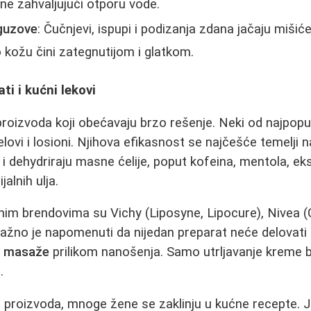
ne zahvaljujući otporu vode.
guzove
: Čučnjevi, ispupi i podizanja zdana jačaju miši
 kožu čini zategnutijom i glatkom.
ti i kućni lekovi
proizvoda koji obećavaju brzo rešenje. Neki od najpopul
gelovi i losioni. Njihova efikasnost se najčešće temelji 
u i dehydriraju masne ćelije, poput kofeina, mentola, ek
jalnih ulja.
im brendovima su Vichy (Liposyne, Lipocure), Nivea (G
. Važno je napomenuti da nijedan preparat neće delovat
it masaže
prilikom nanošenja. Samo utrljavanje kreme
.
 proizvoda, mnoge žene se zaklinju u kućne recepte. 