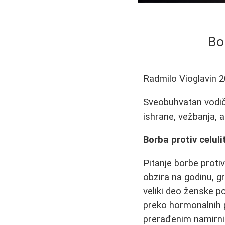
Bo
Radmilo Vioglavin
2
Sveobuhvatan vodič 
ishrane, vežbanja, 
Borba protiv celuli
Pitanje borbe proti
obzira na godinu, gr
veliki deo ženske po
preko hormonalnih 
prerađenim namirnic