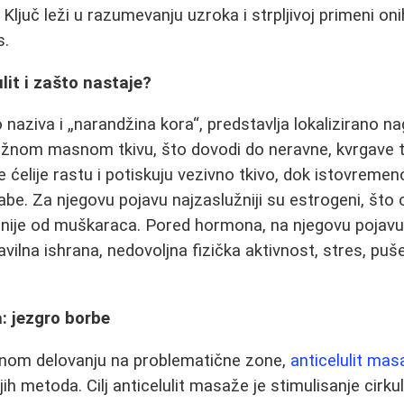
 Ključ leži u razumevanju uzroka i strpljivoj primeni o
s.
lit i zašto nastaje?
to naziva i „narandžina kora“, predstavlja lokalizirano 
kožnom masnom tkivu, što dovodi do neravne, kvrgave 
elije rastu i potiskuju vezivno tkivo, dok istovremeno 
abe. Za njegovu pojavu najzaslužniji su estrogeni, što
ije od muškaraca. Pored hormona, na njegovu pojavu 
avilna ishrana, nedovoljna fizička aktivnost, stres, puš
: jezgro borbe
ktnom delovanju na problematične zone,
anticelulit mas
ih metoda. Cilj anticelulit masaže je stimulisanje cirkula