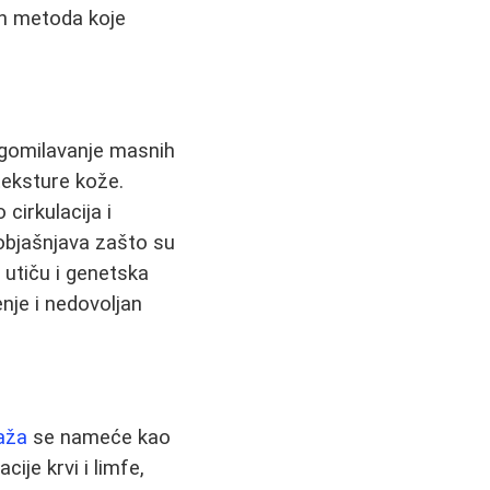
nih metoda koje
nagomilavanje masnih
teksture kože.
cirkulacija i
 objašnjava zašto su
utiču i genetska
enje i nedovoljan
aža
se nameće kao
cije krvi i limfe,