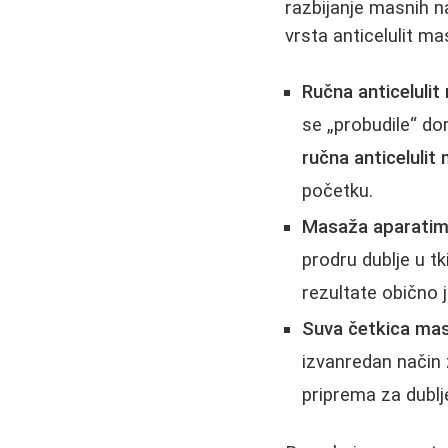
razbijanje masnih n
vrsta anticelulit ma
Ručna anticeluli
se „probudile“ do
ručna anticelulit
početku.
Masaža aparatima
prodru dublje u tk
rezultate obično 
Suva četkica ma
izvanredan način z
priprema za dublj