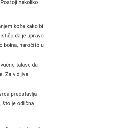
 Postoji nekoliko
janjem kože kako bi
ističu da je upravo
no bolna, naročito u
 zvučne talase da
. Za vidljive
rca predstavlja
 što je odlična