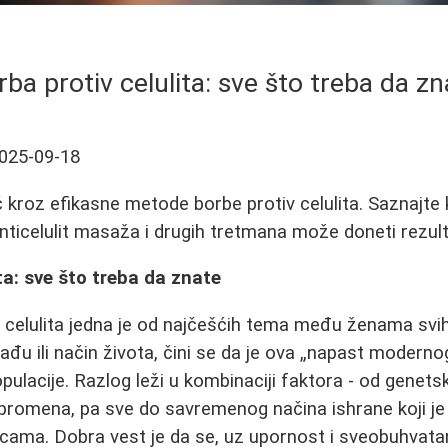
rba protiv celulita: sve što treba da zn
025-09-18
kroz efikasne metode borbe protiv celulita. Saznajte
anticelulit masaža i drugih tretmana može doneti rezult
ta: sve što treba da znate
v celulita jedna je od najčešćih tema među ženama svi
ađu ili način života, čini se da je ova „napast moderno
pulacije. Razlog leži u kombinaciji faktora - od genetsk
promena, pa sve do savremenog načina ishrane koji je
ama. Dobra vest je da se, uz upornost i sveobuhvatan 