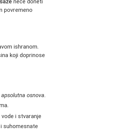
asaže
neće doneti
im povremeno
ravom ishranom.
ina koji doprinose
e
apsolutna osnova
.
ima.
e vode i stvaranje
a i suhomesnate