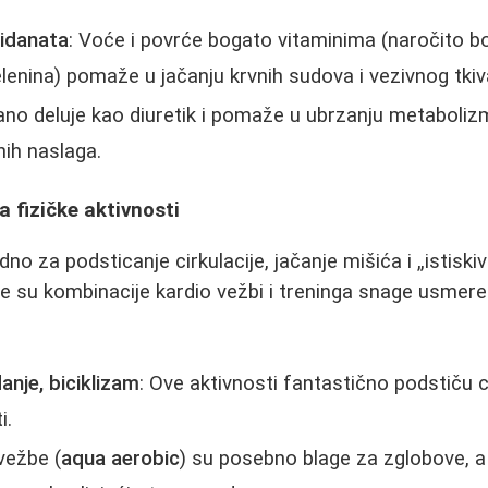
idanata
: Voće i povrće bogato vitaminima (naročito b
zelenina) pomaže u jačanju krvnih sudova i vezivnog tkiv
ano deluje kao diuretik i pomaže u ubrzanju metaboliz
ih naslaga.
 fizičke aktivnosti
o za podsticanje cirkulacije, jačanje mišića i „istiski
ije su kombinacije kardio vežbi i treninga snage usmere
anje, biciklizam
: Ove aktivnosti fantastično podstiču ci
i.
vežbe (
aqua aerobic
) su posebno blage za zglobove, 