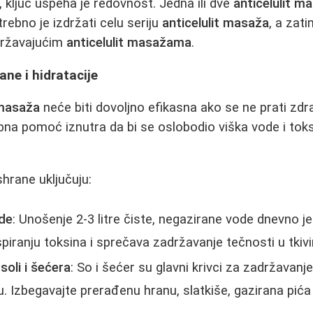
, ključ uspeha je redovnost. Jedna ili dve
anticelulit m
trebno je izdržati celu seriju
anticelulit masaža
, a zat
državajućim
anticelulit masažama
.
ane i hidratacije
 masaža
neće biti dovoljno efikasna ako se ne prati zd
na pomoć iznutra da bi se oslobodio viška vode i toks
shrane uključuju:
de
: Unošenje 2-3 litre čiste, negazirane vode dnevno j
iranju toksina i sprečava zadržavanje tečnosti u tkiv
oli i šećera
: So i šećer su glavni krivci za zadržavanj
. Izbegavajte prerađenu hranu, slatkiše, gazirana pić