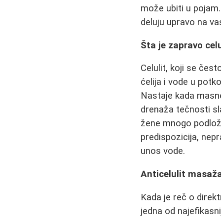
može ubiti u pojam.
deluju upravo na va
Šta je zapravo celu
Celulit, koji se čes
ćelija i vode u pot
Nastaje kada masne ć
drenaža tečnosti sl
žene mnogo podložn
predispozicija, nepr
unos vode.
Anticelulit masaža
Kada je reč o dire
jedna od najefikasnij