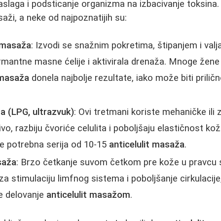
aslaga i podsticanje organizma na izbacivanje toksina.
saži, a neke od najpoznatijih su:
t masaža
: Izvodi se snažnim pokretima, štipanjem i val
rmantne masne ćelije i aktivirala drenaža. Mnoge žene 
 masaža
donela najbolje rezultate, iako može biti prilič
 (LPG, ultrazvuk)
: Ovi tretmani koriste mehaničke ili
ivo, razbiju čvoriće celulita i poboljšaju elastičnost kože
je potrebna serija od 10-15
anticelulit masaža
.
saža
: Brzo četkanje suvom četkom pre kože u pravcu s
a stimulaciju limfnog sistema i poboljšanje cirkulacije,
e delovanje
anticelulit masažom
.