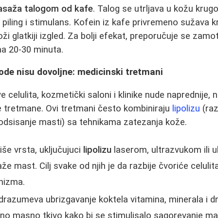
saža talogom od kafe
. Talog se utrljava u kožu kru
 piling i stimulans. Kofein iz kafe privremeno sužava k
oži glatkiji izgled. Za bolji efekat, preporučuje se zamo
 na 20-30 minuta.
e nisu dovoljne: medicinski tretmani
 celulita, kozmetički saloni i klinike nude naprednije, n
e tretmane. Ovi tretmani često kombiniraju
lipolizu
(raz
odsisanje masti) sa tehnikama zatezanja kože.
više vrsta, uključujuci
lipolizu
laserom, ultrazvukom ili 
aže mast. Cilj svake od njih je da razbije čvoriće celulit
anizma.
drazumeva ubrizgavanje koktela vitamina, minerala i d
no masno tkivo kako bi se stimulisalo sagorevanje mas