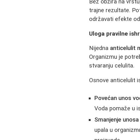
Bez obzira na vrstu
trajne rezultate. Po
održavati efekte o
Uloga pravilne ishr
Nijedna
anticelulit
Organizmu je potreb
stvaranju celulita.
Osnove anticelulit i
Povećan unos vo
Voda pomaže u isp
Smanjenje unosa s
upala u organizmu