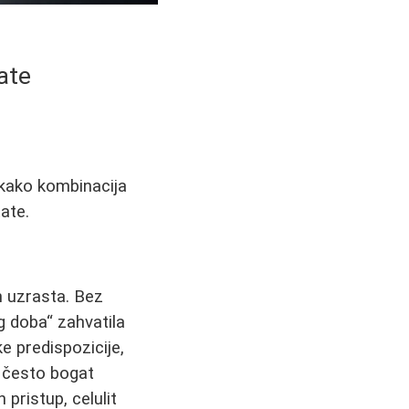
ate
 kako kombinacija
ate.
h uzrasta. Bez
g doba“ zahvatila
e predispozicije,
 često bogat
pristup, celulit