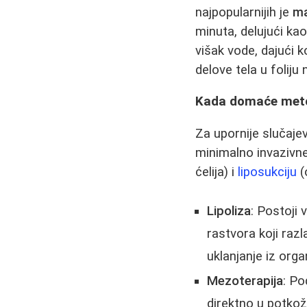
najpopularnijih je
ma
minuta, delujući kao
višak vode, dajući k
delove tela u foliju
Kada domaće metod
Za upornije slučajeve
minimalno invazivn
ćelija) i
liposukciju
(
Lipoliza
: Postoji 
rastvora koji razl
uklanjanje iz org
Mezoterapija
: Po
direktno u potkož