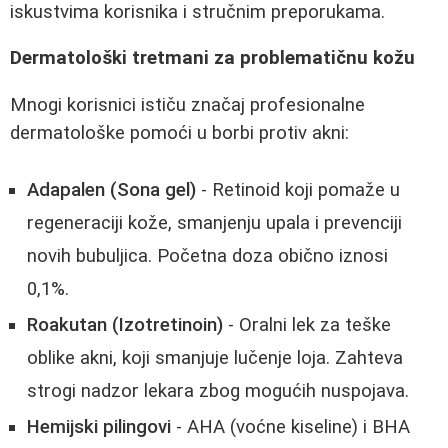
iskustvima korisnika i stručnim preporukama.
Dermatološki tretmani za problematičnu kožu
Mnogi korisnici ističu značaj profesionalne
dermatološke pomoći u borbi protiv akni:
Adapalen (Sona gel)
- Retinoid koji pomaže u
regeneraciji kože, smanjenju upala i prevenciji
novih bubuljica. Početna doza obično iznosi
0,1%.
Roakutan (Izotretinoin)
- Oralni lek za teške
oblike akni, koji smanjuje lučenje loja. Zahteva
strogi nadzor lekara zbog mogućih nuspojava.
Hemijski pilingovi
- AHA (voćne kiseline) i BHA