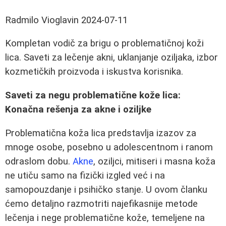
Radmilo Vioglavin
2024-07-11
Kompletan vodič za brigu o problematičnoj koži
lica. Saveti za lečenje akni, uklanjanje oziljaka, izbor
kozmetičkih proizvoda i iskustva korisnika.
Saveti za negu problematične kože lica:
Konačna rešenja za akne i oziljke
Problematična koža lica predstavlja izazov za
mnoge osobe, posebno u adolescentnom i ranom
odraslom dobu.
Akne
, oziljci, mitiseri i masna koža
ne utiču samo na fizički izgled već i na
samopouzdanje i psihičko stanje. U ovom članku
ćemo detaljno razmotriti najefikasnije metode
lečenja i nege problematične kože, temeljene na