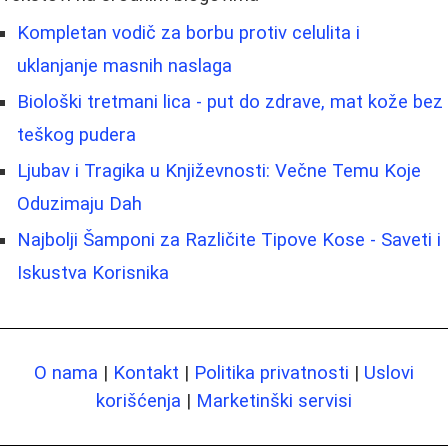
Kompletan vodič za borbu protiv celulita i
uklanjanje masnih naslaga
Biološki tretmani lica - put do zdrave, mat kože bez
teškog pudera
Ljubav i Tragika u Književnosti: Večne Temu Koje
Oduzimaju Dah
Najbolji Šamponi za Različite Tipove Kose - Saveti i
Iskustva Korisnika
O nama
|
Kontakt
|
Politika privatnosti
|
Uslovi
korišćenja
|
Marketinški servisi