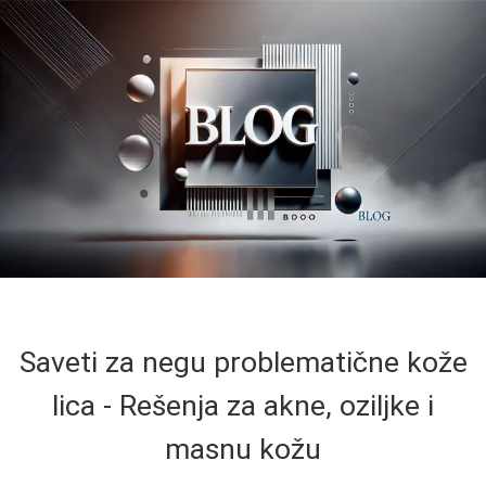
Saveti za negu problematične kože
lica - Rešenja za akne, oziljke i
masnu kožu