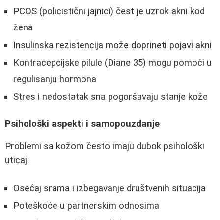
PCOS (policistični jajnici) čest je uzrok akni kod
žena
Insulinska rezistencija može doprineti pojavi akni
Kontracepcijske pilule (Diane 35) mogu pomoći u
regulisanju hormona
Stres i nedostatak sna pogoršavaju stanje kože
Psihološki aspekti i samopouzdanje
Problemi sa kožom često imaju dubok psihološki
uticaj:
Osećaj srama i izbegavanje društvenih situacija
Poteškoće u partnerskim odnosima