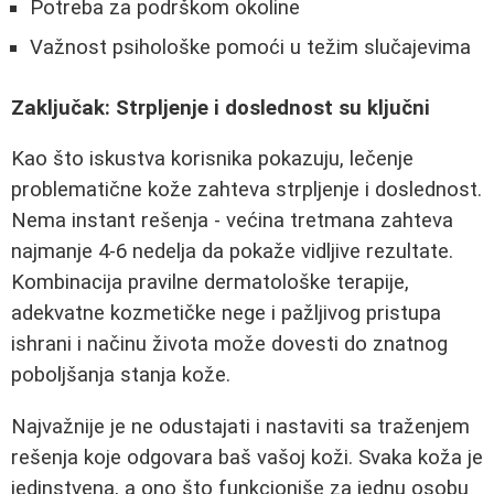
Potreba za podrškom okoline
Važnost psihološke pomoći u težim slučajevima
Zaključak: Strpljenje i doslednost su ključni
Kao što iskustva korisnika pokazuju, lečenje
problematične kože zahteva strpljenje i doslednost.
Nema instant rešenja - većina tretmana zahteva
najmanje 4-6 nedelja da pokaže vidljive rezultate.
Kombinacija pravilne dermatološke terapije,
adekvatne kozmetičke nege i pažljivog pristupa
ishrani i načinu života može dovesti do znatnog
poboljšanja stanja kože.
Najvažnije je ne odustajati i nastaviti sa traženjem
rešenja koje odgovara baš vašoj koži. Svaka koža je
jedinstvena, a ono što funkcioniše za jednu osobu