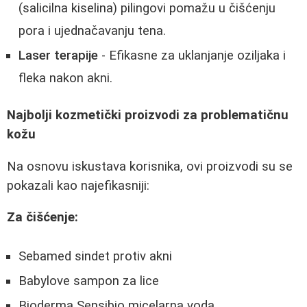
(salicilna kiselina) pilingovi pomažu u čišćenju
pora i ujednačavanju tena.
Laser terapije
- Efikasne za uklanjanje oziljaka i
fleka nakon akni.
Najbolji kozmetički proizvodi za problematičnu
kožu
Na osnovu iskustava korisnika, ovi proizvodi su se
pokazali kao najefikasniji:
Za čišćenje:
Sebamed sindet protiv akni
Babylove sampon za lice
Bioderma Sensibio micelarna voda