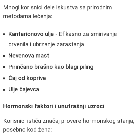
Mnogi korisnici dele iskustva sa prirodnim
metodama lečenja:
Kantarionovo ulje
- Efikasno za smirivanje
crvenila i ubrzanje zarastanja
Nevenova mast
Pirinčano brašno kao blagi piling
Čaj od koprive
Ulje čajevca
Hormonski faktori i unutrašnji uzroci
Korisnici ističu značaj provere hormonskog stanja,
posebno kod žena: