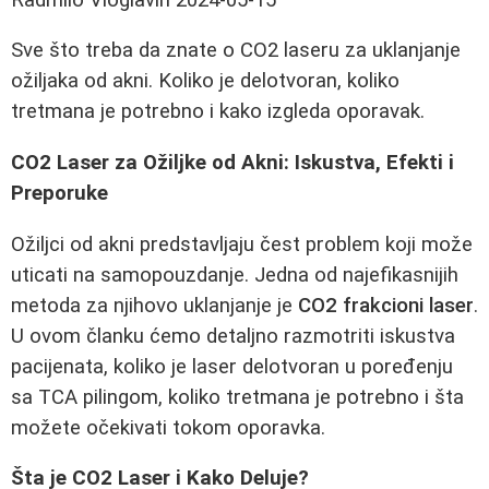
Sve što treba da znate o CO2 laseru za uklanjanje
ožiljaka od akni. Koliko je delotvoran, koliko
tretmana je potrebno i kako izgleda oporavak.
CO2 Laser za Ožiljke od Akni: Iskustva, Efekti i
Preporuke
Ožiljci od akni predstavljaju čest problem koji može
uticati na samopouzdanje. Jedna od najefikasnijih
metoda za njihovo uklanjanje je
CO2 frakcioni laser
.
U ovom članku ćemo detaljno razmotriti iskustva
pacijenata, koliko je laser delotvoran u poređenju
sa TCA pilingom, koliko tretmana je potrebno i šta
možete očekivati tokom oporavka.
Šta je CO2 Laser i Kako Deluje?