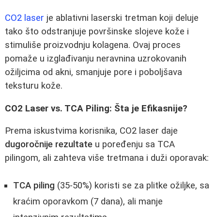
CO2 laser
je ablativni laserski tretman koji deluje
tako što odstranjuje površinske slojeve kože i
stimuliše proizvodnju kolagena. Ovaj proces
pomaže u izglađivanju neravnina uzrokovanih
ožiljcima od akni, smanjuje pore i poboljšava
teksturu kože.
CO2 Laser vs. TCA Piling: Šta je Efikasnije?
Prema iskustvima korisnika, CO2 laser daje
dugoročnije rezultate
u poređenju sa TCA
pilingom, ali zahteva više tretmana i duži oporavak:
TCA piling
(35-50%) koristi se za plitke ožiljke, sa
kraćim oporavkom (7 dana), ali manje