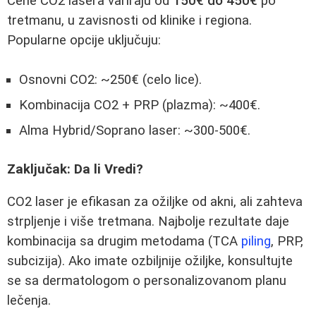
Cene CO2 lasera variraju od
150€ do 450€
po
tretmanu, u zavisnosti od klinike i regiona.
Popularne opcije uključuju:
Osnovni CO2: ~250€ (celo lice).
Kombinacija CO2 + PRP (plazma): ~400€.
Alma Hybrid/Soprano laser: ~300-500€.
Zaključak: Da li Vredi?
CO2 laser je efikasan za ožiljke od akni, ali zahteva
strpljenje i više tretmana. Najbolje rezultate daje
kombinacija sa drugim metodama (TCA
piling
, PRP,
subcizija). Ako imate ozbiljnije ožiljke, konsultujte
se sa dermatologom o personalizovanom planu
lečenja.