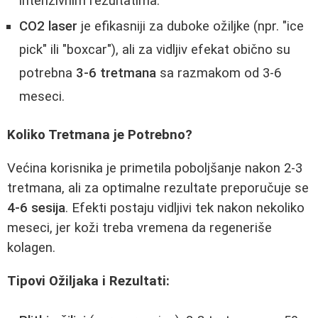
intenzivnim rezultatima.
CO2 laser
je efikasniji za duboke ožiljke (npr. "ice
pick" ili "boxcar"), ali za vidljiv efekat obično su
potrebna
3-6 tretmana
sa razmakom od 3-6
meseci.
Koliko Tretmana je Potrebno?
Većina korisnika je primetila poboljšanje nakon 2-3
tretmana, ali za optimalne rezultate preporučuje se
4-6 sesija
. Efekti postaju vidljivi tek nakon nekoliko
meseci, jer koži treba vremena da regeneriše
kolagen.
Tipovi Ožiljaka i Rezultati: