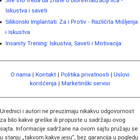
Sve što treba da znate o biorevitalizaciji lica -
Iskustva i saveti
Silikonski Implantati: Za i Protiv - Različita Mišljenja
i Iskustva
Insanity Trening: Iskustva, Saveti i Motivacija
O nama
|
Kontakt
|
Politika privatnosti
|
Uslovi
korišćenja
|
Marketinški servisi
Urednici i autori ne preuzimaju nikakvu odgovornost
za bilo kakve greške ili propuste u sadržaju ovog
sajta. Informacije sadržane na ovom sajtu pružaju se
u stanju „takvom kakve jesu“, bez garancija u pogledu