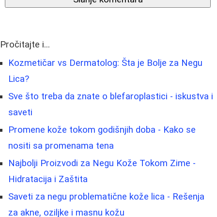
Pročitajte i...
Kozmetičar vs Dermatolog: Šta je Bolje za Negu
Lica?
Sve što treba da znate o blefaroplastici - iskustva i
saveti
Promene kože tokom godišnjih doba - Kako se
nositi sa promenama tena
Najbolji Proizvodi za Negu Kože Tokom Zime -
Hidratacija i Zaštita
Saveti za negu problematične kože lica - Rešenja
za akne, oziljke i masnu kožu