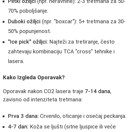
Plitki ožiljci
(npr. neravnine): 2-3 tretmana za 50-
70% poboljšanje.
Duboki ožiljci
(npr. "boxcar"): 5+ tretmana za 30-
50% popunjenost.
"Ice pick" ožiljci
: Najteži za tretiranje, često
zahtevaju kombinaciju TCA "cross" tehnike i
lasera.
Kako Izgleda Oporavak?
Oporavak nakon CO2 lasera traje
7-14 dana
,
zavisno od intenziteta tretmana:
Prva 3 dana:
Crvenilo, oticanje i osećaj peckanja.
4-7 dan:
Koža se ljušti (sitne ljuspice ili veće