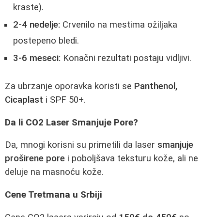
kraste).
2-4 nedelje:
Crvenilo na mestima ožiljaka
postepeno bledi.
3-6 meseci:
Konačni rezultati postaju vidljivi.
Za ubrzanje oporavka koristi se
Panthenol,
Cicaplast
i SPF 50+.
Da li CO2 Laser Smanjuje Pore?
Da, mnogi korisni su primetili da laser
smanjuje
proširene pore
i poboljšava teksturu kože, ali ne
deluje na masnoću kože.
Cene Tretmana u Srbiji