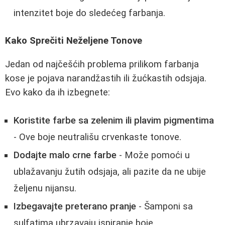
intenzitet boje do sledećeg farbanja.
Kako Sprečiti Neželjene Tonove
Jedan od najčešćih problema prilikom farbanja
kose je pojava narandžastih ili žućkastih odsjaja.
Evo kako da ih izbegnete:
Koristite farbe sa zelenim ili plavim pigmentima
- Ove boje neutrališu crvenkaste tonove.
Dodajte malo crne farbe
- Može pomoći u
ublažavanju žutih odsjaja, ali pazite da ne ubije
željenu nijansu.
Izbegavajte preterano pranje
- Šamponi sa
sulfatima ubrzavaju ispiranje boje.