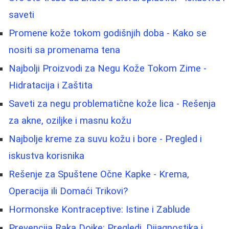
saveti
Promene kože tokom godišnjih doba - Kako se
nositi sa promenama tena
Najbolji Proizvodi za Negu Kože Tokom Zime -
Hidratacija i Zaštita
Saveti za negu problematične kože lica - Rešenja
za akne, oziljke i masnu kožu
Najbolje kreme za suvu kožu i bore - Pregled i
iskustva korisnika
Rešenje za Spuštene Očne Kapke - Krema,
Operacija ili Domaći Trikovi?
Hormonske Kontraceptive: Istine i Zablude
Prevencija Raka Dojke: Pregledi, Dijagnostika i