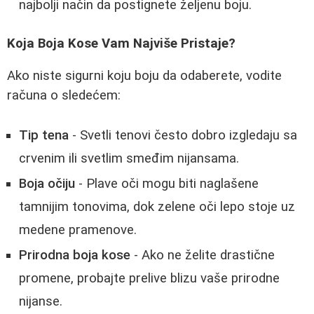
najbolji način da postignete željenu boju.
Koja Boja Kose Vam Najviše Pristaje?
Ako niste sigurni koju boju da odaberete, vodite
računa o sledećem:
Tip tena
- Svetli tenovi često dobro izgledaju sa
crvenim ili svetlim smeđim nijansama.
Boja očiju
- Plave oči mogu biti naglašene
tamnijim tonovima, dok zelene oči lepo stoje uz
medene pramenove.
Prirodna boja kose
- Ako ne želite drastične
promene, probajte prelive blizu vaše prirodne
nijanse.