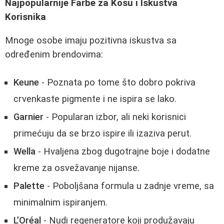
Najpopularnije Farbe za Kosu i Iskustva
Korisnika
Mnoge osobe imaju pozitivna iskustva sa
određenim brendovima:
Keune
- Poznata po tome što dobro pokriva
crvenkaste pigmente i ne ispira se lako.
Garnier
- Popularan izbor, ali neki korisnici
primećuju da se brzo ispire ili izaziva perut.
Wella
- Hvaljena zbog dugotrajne boje i dodatne
kreme za osvežavanje nijanse.
Palette
- Poboljšana formula u zadnje vreme, sa
minimalnim ispiranjem.
L’Oréal
- Nudi regeneratore koji produžavaju