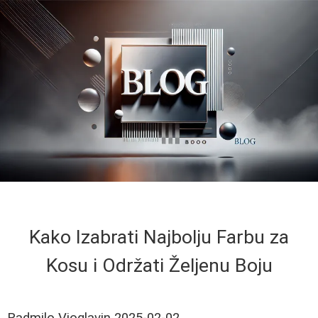
Kako Izabrati Najbolju Farbu za
Kosu i Održati Željenu Boju
Radmilo Vioglavin
2025-02-02