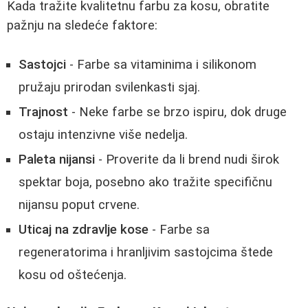
Kada tražite kvalitetnu farbu za kosu, obratite
pažnju na sledeće faktore:
Sastojci
- Farbe sa vitaminima i silikonom
pružaju prirodan svilenkasti sjaj.
Trajnost
- Neke farbe se brzo ispiru, dok druge
ostaju intenzivne više nedelja.
Paleta nijansi
- Proverite da li brend nudi širok
spektar boja, posebno ako tražite specifičnu
nijansu poput crvene.
Uticaj na zdravlje kose
- Farbe sa
regeneratorima i hranljivim sastojcima štede
kosu od oštećenja.