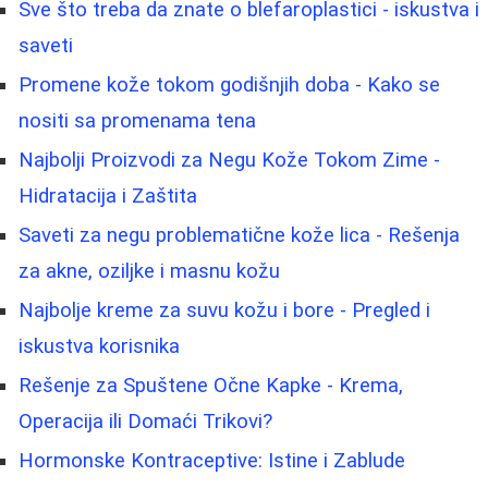
Sve što treba da znate o blefaroplastici - iskustva i
saveti
Promene kože tokom godišnjih doba - Kako se
nositi sa promenama tena
Najbolji Proizvodi za Negu Kože Tokom Zime -
Hidratacija i Zaštita
Saveti za negu problematične kože lica - Rešenja
za akne, oziljke i masnu kožu
Najbolje kreme za suvu kožu i bore - Pregled i
iskustva korisnika
Rešenje za Spuštene Očne Kapke - Krema,
Operacija ili Domaći Trikovi?
Hormonske Kontraceptive: Istine i Zablude