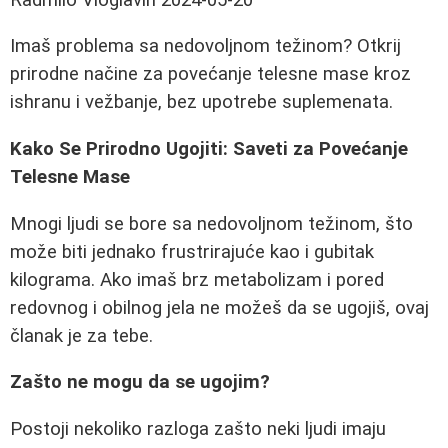
Imaš problema sa nedovoljnom težinom? Otkrij
prirodne načine za povećanje telesne mase kroz
ishranu i vežbanje, bez upotrebe suplemenata.
Kako Se Prirodno Ugojiti: Saveti za Povećanje
Telesne Mase
Mnogi ljudi se bore sa nedovoljnom težinom, što
može biti jednako frustrirajuće kao i gubitak
kilograma. Ako imaš brz metabolizam i pored
redovnog i obilnog jela ne možeš da se ugojiš, ovaj
članak je za tebe.
Zašto ne mogu da se ugojim?
Postoji nekoliko razloga zašto neki ljudi imaju