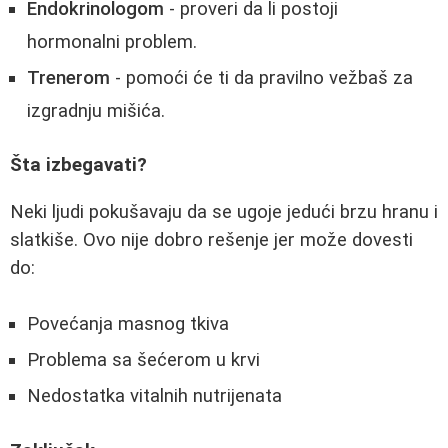
Endokrinologom
- proveri da li postoji
hormonalni problem.
Trenerom
- pomoći će ti da pravilno vežbaš za
izgradnju mišića.
Šta izbegavati?
Neki ljudi pokušavaju da se ugoje jedući brzu hranu i
slatkiše. Ovo nije dobro rešenje jer može dovesti
do:
Povećanja masnog tkiva
Problema sa šećerom u krvi
Nedostatka vitalnih nutrijenata