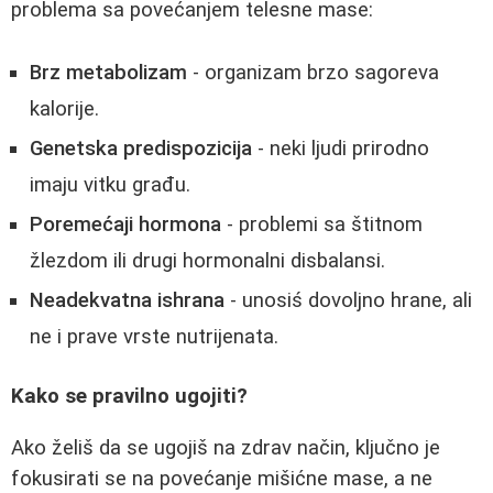
problema sa povećanjem telesne mase:
Brz metabolizam
- organizam brzo sagoreva
kalorije.
Genetska predispozicija
- neki ljudi prirodno
imaju vitku građu.
Poremećaji hormona
- problemi sa štitnom
žlezdom ili drugi hormonalni disbalansi.
Neadekvatna ishrana
- unosiś dovoljno hrane, ali
ne i prave vrste nutrijenata.
Kako se pravilno ugojiti?
Ako želiš da se ugojiš na zdrav način, ključno je
fokusirati se na povećanje mišićne mase, a ne