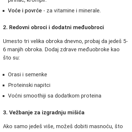
Voće i povrće
- za vitamine i minerale.
2. Redovni obroci i dodatni međuobroci
Umesto tri velika obroka dnevno, probaj da jedeš 5-
6 manjih obroka. Dodaj zdrave međuobroke kao
što su:
Orasi i semenke
Proteinski napitci
Voćni smoothiji sa dodatkom proteina
3. Vežbanje za izgradnju mišića
Ako samo jedeš više, možeš dobiti masnoću, što