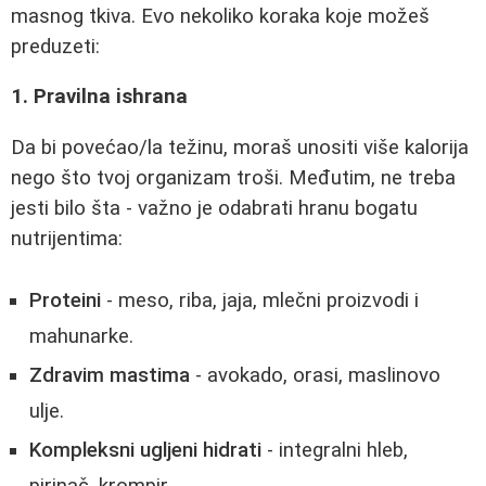
masnog tkiva. Evo nekoliko koraka koje možeš
preduzeti:
1. Pravilna ishrana
Da bi povećao/la težinu, moraš unositi više kalorija
nego što tvoj organizam troši. Međutim, ne treba
jesti bilo šta - važno je odabrati hranu bogatu
nutrijentima:
Proteini
- meso, riba, jaja, mlečni proizvodi i
mahunarke.
Zdravim mastima
- avokado, orasi, maslinovo
ulje.
Kompleksni ugljeni hidrati
- integralni hleb,
pirinač, krompir.