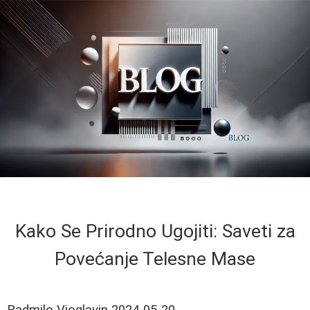
Kako Se Prirodno Ugojiti: Saveti za
Povećanje Telesne Mase
Radmilo Vioglavin
2024-05-20