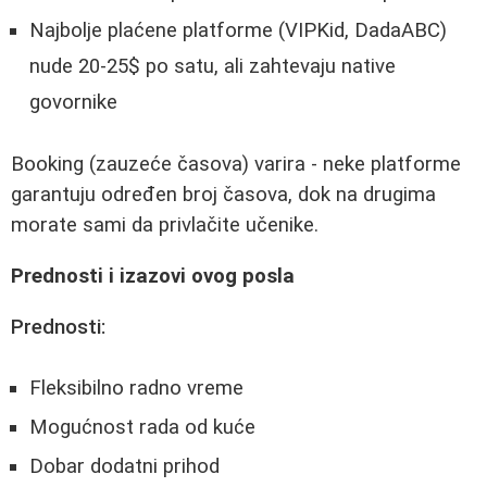
Najbolje plaćene platforme (VIPKid, DadaABC)
nude 20-25$ po satu, ali zahtevaju native
govornike
Booking (zauzeće časova) varira - neke platforme
garantuju određen broj časova, dok na drugima
morate sami da privlačite učenike.
Prednosti i izazovi ovog posla
Prednosti:
Fleksibilno radno vreme
Mogućnost rada od kuće
Dobar dodatni prihod