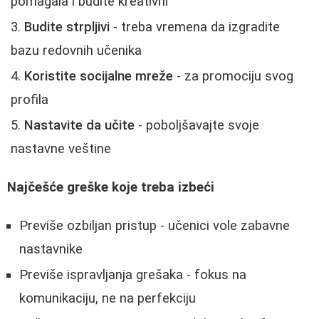
pomagala i budite kreativni
Budite strpljivi
- treba vremena da izgradite
bazu redovnih učenika
Koristite socijalne mreže
- za promociju svog
profila
Nastavite da učite
- poboljšavajte svoje
nastavne veštine
Najčešće greške koje treba izbeći
Previše ozbiljan pristup - učenici vole zabavne
nastavnike
Previše ispravljanja grešaka - fokus na
komunikaciju, ne na perfekciju