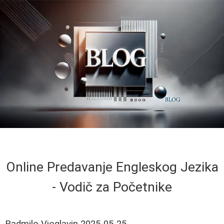
Online Predavanje Engleskog Jezika
- Vodič za Početnike
Radmilo Vioglavin
2025-05-25