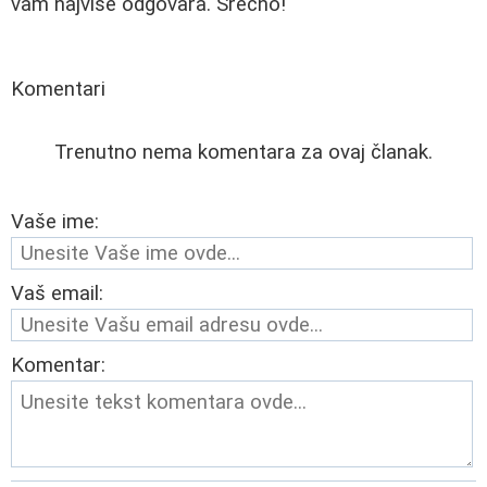
vam najviše odgovara. Srećno!
Komentari
Trenutno nema komentara za ovaj članak.
Vaše ime:
Vaš email:
Komentar: