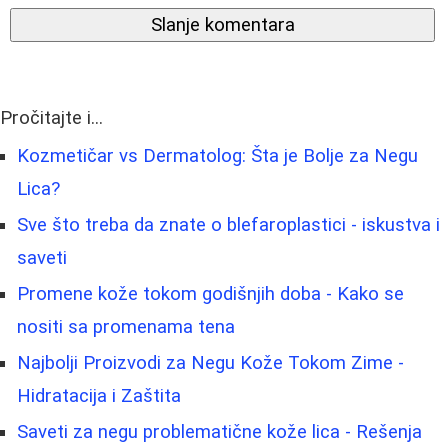
Slanje komentara
Pročitajte i...
Kozmetičar vs Dermatolog: Šta je Bolje za Negu
Lica?
Sve što treba da znate o blefaroplastici - iskustva i
saveti
Promene kože tokom godišnjih doba - Kako se
nositi sa promenama tena
Najbolji Proizvodi za Negu Kože Tokom Zime -
Hidratacija i Zaštita
Saveti za negu problematične kože lica - Rešenja