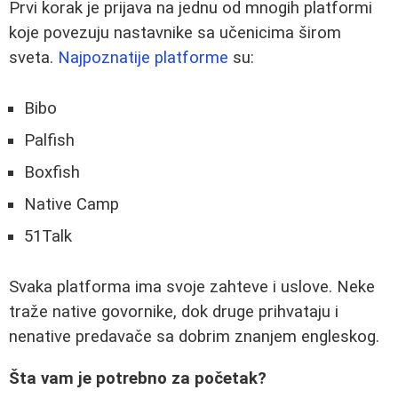
Prvi korak je prijava na jednu od mnogih platformi
koje povezuju nastavnike sa učenicima širom
sveta.
Najpoznatije platforme
su:
Bibo
Palfish
Boxfish
Native Camp
51Talk
Svaka platforma ima svoje zahteve i uslove. Neke
traže native govornike, dok druge prihvataju i
nenative predavače sa dobrim znanjem engleskog.
Šta vam je potrebno za početak?